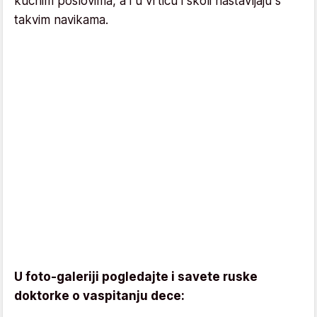
kućnim poslovima, a i u vrtiću i školi nastavljaju s
takvim navikama.
U foto-galeriji pogledajte i savete ruske
doktorke o vaspitanju dece: