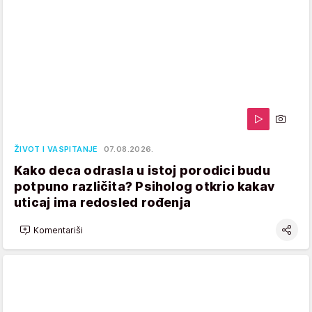
ŽIVOT I VASPITANJE
07.08.2026.
Kako deca odrasla u istoj porodici budu
potpuno različita? Psiholog otkrio kakav
uticaj ima redosled rođenja
Komentariši