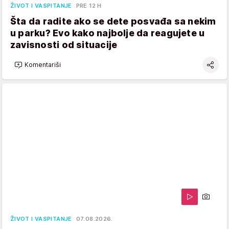
ŽIVOT I VASPITANJE
PRE 12 H
Šta da radite ako se dete posvađa sa nekim
u parku? Evo kako najbolje da reagujete u
zavisnosti od situacije
Komentariši
ŽIVOT I VASPITANJE
07.08.2026.