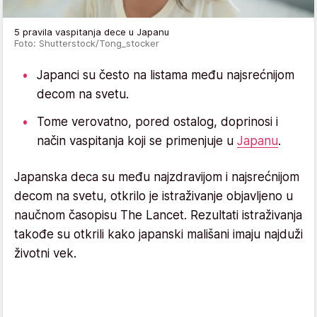
5 pravila vaspitanja dece u Japanu
Foto: Shutterstock/Tong_stocker
Japanci su često na listama među najsrećnijom
decom na svetu.
Tome verovatno, pored ostalog, doprinosi i
način vaspitanja koji se primenjuje u
Japanu
.
Japanska deca su među najzdravijom i najsrećnijom
decom na svetu, otkrilo je istraživanje objavljeno u
naučnom časopisu The Lancet. Rezultati istraživanja
takođe su otkrili kako japanski mališani imaju najduži
životni vek.