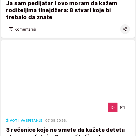
Ja sam pedijatar i ovo moram da kažem
roditeljima tinejdžera: 8 stvari koje bi
trebalo da znate
Komentariši
ŽIVOT I VASPITANJE
07.08.2026.
3 rečenice koje ne smete da kažete detetu