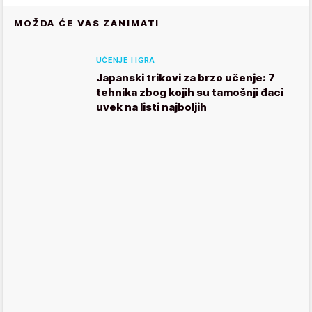
MOŽDA ĆE VAS ZANIMATI
UČENJE I IGRA
Japanski trikovi za brzo učenje: 7
tehnika zbog kojih su tamošnji đaci
uvek na listi najboljih