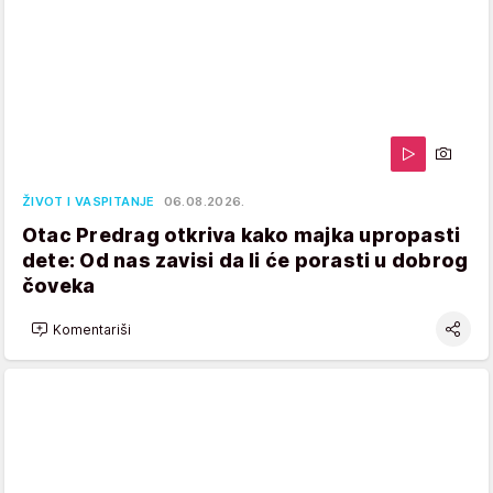
ŽIVOT I VASPITANJE
06.08.2026.
Otac Predrag otkriva kako majka upropasti
dete: Od nas zavisi da li će porasti u dobrog
čoveka
Komentariši