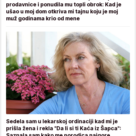
prodavnice i ponudila mu topli obrok: Kad je
ušao u moj dom otkriva mi tajnu koju je moj
muž godinama krio od mene
Sedela sam u lekarskoj ordinaciji kad mi je
prišla žena i rekla "Da li si ti Kaća iz Šapca":
Saznala sam kako me porodica najgore