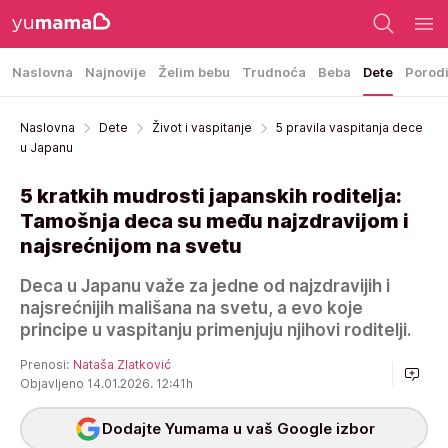
Naslovna
Najnovije
Želim bebu
Trudnoća
Beba
Dete
Porod
Naslovna
Dete
Život i vaspitanje
5 pravila vaspitanja dece
u Japanu
5 kratkih mudrosti japanskih roditelja:
Tamošnja deca su među najzdravijom i
najsrećnijom na svetu
Deca u Japanu važe za jedne od najzdravijih i
najsrećnijih mališana na svetu, a evo koje
principe u vaspitanju primenjuju njihovi roditelji.
Prenosi:
Nataša Zlatković
Objavljeno 14.01.2026. 12:41h
Dodajte Yumama u vaš Google izbor