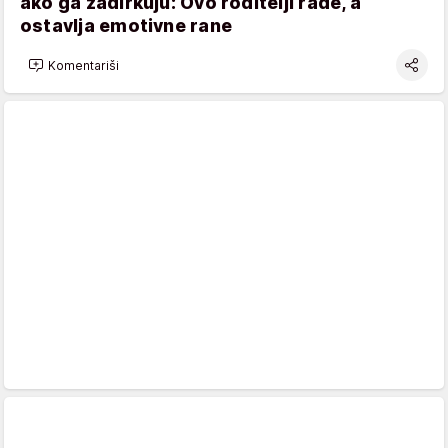
ako ga zadirkuju: Ovo roditelji rade, a
ostavlja emotivne rane
Komentariši