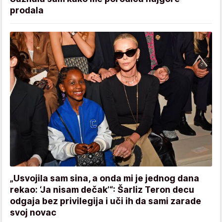
prodala
„Usvojila sam sina, a onda mi je jednog dana
rekao: ‘Ja nisam dečak’“: Šarliz Teron decu
odgaja bez privilegija i uči ih da sami zarade
svoj novac