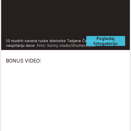
Pogledaj
10 mudrih saveta ruske doktorke Tatjane Černigovskaje o
fotogaleriju
vaspitanju dece
Foto: Sunny studio/Shutterstock
BONUS VIDEO: