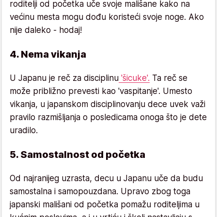
roditelji od početka uče svoje mališane kako na
većinu mesta mogu dođu koristeći svoje noge. Ako
nije daleko - hodaj!
4. Nema vikanja
U Japanu je reč za disciplinu
'šicuke'.
Ta reč se
može približno prevesti kao 'vaspitanje'. Umesto
vikanja, u japanskom disciplinovanju dece uvek važi
pravilo razmišljanja o posledicama onoga što je dete
uradilo.
5. Samostalnost od početka
Od najranijeg uzrasta, decu u Japanu uče da budu
samostalna i samopouzdana. Upravo zbog toga
japanski mališani od početka pomažu roditeljima u