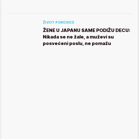
ŽIVOT PORODICE
ŽENE U JAPANU SAME PODIŽU DECU:
Nikada se ne žale, a muževi su
posvećeni poslu, ne pomažu