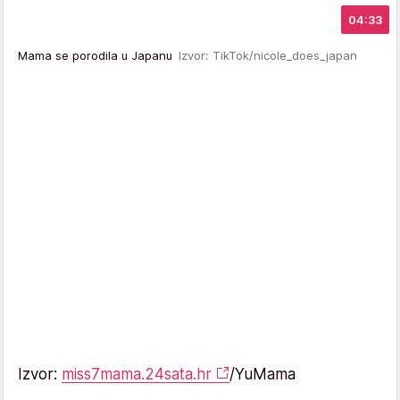
04:33
Mama se porodila u Japanu
Izvor: TikTok/nicole_does_japan
Izvor:
miss7mama.24sata.hr
/YuMama