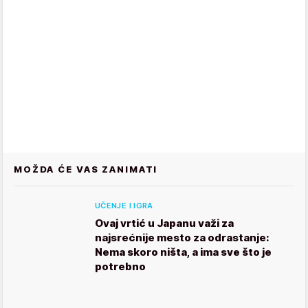
MOŽDA ĆE VAS ZANIMATI
UČENJE I IGRA
Ovaj vrtić u Japanu važi za
najsrećnije mesto za odrastanje:
Nema skoro ništa, a ima sve što je
potrebno