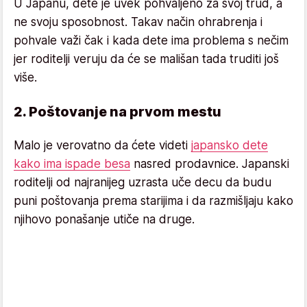
U Japanu, dete je uvek pohvaljeno za svoj trud, a
ne svoju sposobnost. Takav način ohrabrenja i
pohvale važi čak i kada dete ima problema s nečim
jer roditelji veruju da će se mališan tada truditi još
više.
2. Poštovanje na prvom mestu
Malo je verovatno da ćete videti
japansko dete
kako ima ispade besa
nasred prodavnice. Japanski
roditelji od najranijeg uzrasta uče decu da budu
puni poštovanja prema starijima i da razmišljaju kako
njihovo ponašanje utiče na druge.