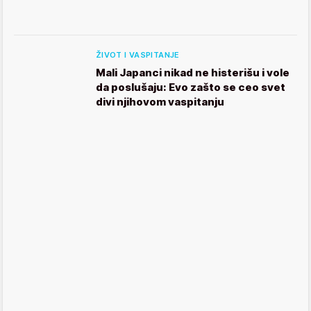
ŽIVOT I VASPITANJE
Mali Japanci nikad ne histerišu i vole
da poslušaju: Evo zašto se ceo svet
divi njihovom vaspitanju