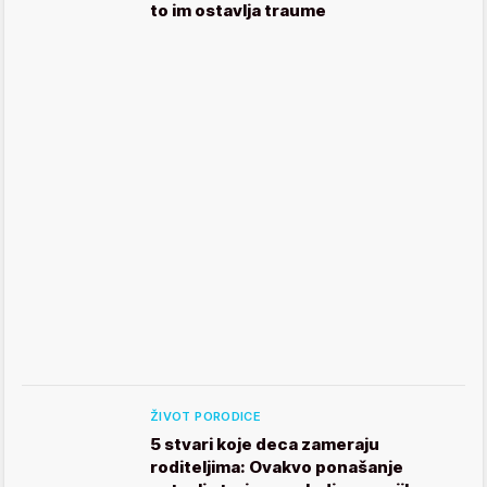
to im ostavlja traume
ŽIVOT PORODICE
5 stvari koje deca zameraju
roditeljima: Ovakvo ponašanje