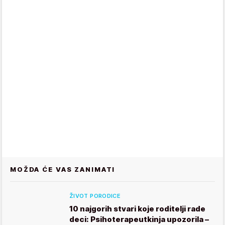
MOŽDA ĆE VAS ZANIMATI
ŽIVOT PORODICE
10 najgorih stvari koje roditelji rade
deci: Psihoterapeutkinja upozorila –