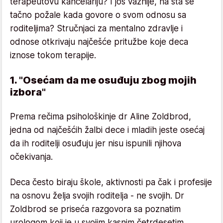
terapeutovu kancelariju? I još važnije, na šta se
tačno požale kada govore o svom odnosu sa
roditeljima? Stručnjaci za mentalno zdravlje i
odnose otkrivaju najčešće pritužbe koje deca
iznose tokom terapije.
1. "Osećam da me osuđuju zbog mojih
izbora"
Prema rečima psihološkinje dr Aline Zoldbrod,
jedna od najčešćih žalbi dece i mladih jeste osećaj
da ih roditelji osuđuju jer nisu ispunili njihova
očekivanja.
Deca često biraju škole, aktivnosti pa čak i profesije
na osnovu želja svojih roditelja - ne svojih. Dr
Zoldbrod se priseća razgovora sa poznatim
urologom koji je u svojim kasnim četrdesetim