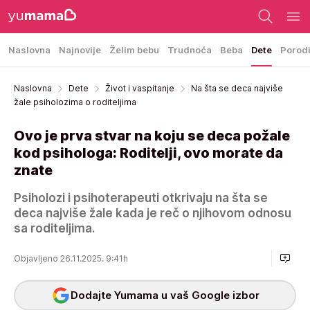
Naslovna
Najnovije
Želim bebu
Trudnoća
Beba
Dete
Porod
Naslovna
Dete
Život i vaspitanje
Na šta se deca najviše
žale psiholozima o roditeljima
Ovo je prva stvar na koju se deca požale
kod psihologa: Roditelji, ovo morate da
znate
Psiholozi i psihoterapeuti otkrivaju na šta se
deca najviše žale kada je reč o njihovom odnosu
sa roditeljima.
Objavljeno 26.11.2025. 9:41h
Dodajte Yumama u vaš Google izbor