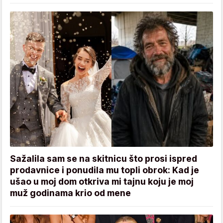
Sažalila sam se na skitnicu što prosi ispred
prodavnice i ponudila mu topli obrok: Kad je
ušao u moj dom otkriva mi tajnu koju je moj
muž godinama krio od mene