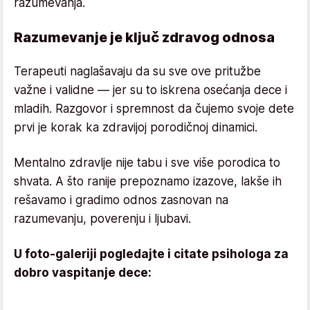
razumevanja.
Razumevanje je ključ zdravog odnosa
Terapeuti naglašavaju da su sve ove pritužbe
važne i validne — jer su to iskrena osećanja dece i
mladih. Razgovor i spremnost da čujemo svoje dete
prvi je korak ka zdravijoj porodičnoj dinamici.
Mentalno zdravlje nije tabu i sve više porodica to
shvata. A što ranije prepoznamo izazove, lakše ih
rešavamo i gradimo odnos zasnovan na
razumevanju, poverenju i ljubavi.
U foto-galeriji pogledajte i citate psihologa za
dobro vaspitanje dece: