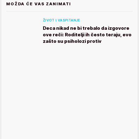
MOŽDA ĆE VAS ZANIMATI
ŽIVOT I VASPITANJE
Deca nikad ne bi trebalo da izgovore
ove reči: Roditelji ih često teraju, evo
zašto su psiholozi protiv