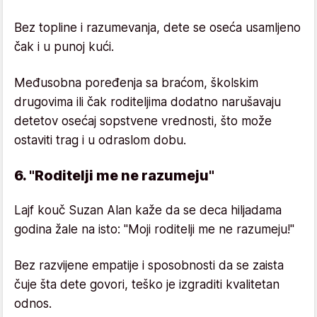
Bez topline i razumevanja, dete se oseća usamljeno
čak i u punoj kući.
Međusobna poređenja sa braćom, školskim
drugovima ili čak roditeljima dodatno narušavaju
detetov osećaj sopstvene vrednosti, što može
ostaviti trag i u odraslom dobu.
6. "Roditelji me ne razumeju"
Lajf kouč Suzan Alan kaže da se deca hiljadama
godina žale na isto: "Moji roditelji me ne razumeju!"
Bez razvijene empatije i sposobnosti da se zaista
čuje šta dete govori, teško je izgraditi kvalitetan
odnos.