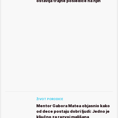
ostavlja trajne posledice na njih
ŽIVOT PORODICE
Mentor Gabora Matea objasnio kako
od dece postaju dobri ljudi: Jedno je
ključno za razvoj mališana