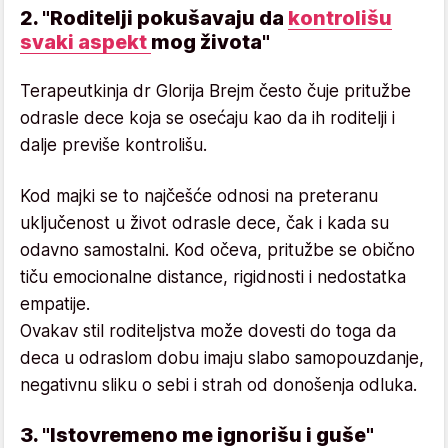
2. "Roditelji pokušavaju da
kontrolišu
svaki aspekt
mog života"
Terapeutkinja dr Glorija Brejm često čuje pritužbe
odrasle dece koja se osećaju kao da ih roditelji i
dalje previše kontrolišu.
Kod majki se to najčešće odnosi na preteranu
uključenost u život odrasle dece, čak i kada su
odavno samostalni. Kod očeva, pritužbe se obično
tiču emocionalne distance, rigidnosti i nedostatka
empatije.
Ovakav stil roditeljstva može dovesti do toga da
deca u odraslom dobu imaju slabo samopouzdanje,
negativnu sliku o sebi i strah od donošenja odluka.
3. "Istovremeno me ignorišu i guše"