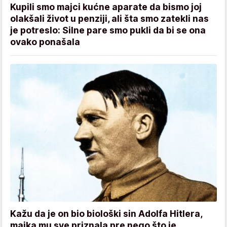
Kupili smo majci kućne aparate da bismo joj
olakšali život u penziji, ali šta smo zatekli nas
je potreslo: Silne pare smo pukli da bi se ona
ovako ponašala
Kažu da je on bio biološki sin Adolfa Hitlera,
majka mu sve priznala pre nego što je