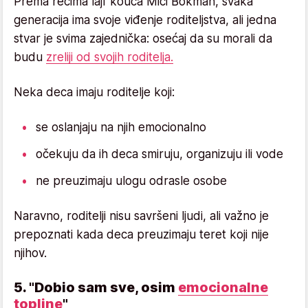
Prema rečima lajf kouča Mici Bokman, svaka
generacija ima svoje viđenje roditeljstva, ali jedna
stvar je svima zajednička: osećaj da su morali da
budu
zreliji od svojih roditelja.
Neka deca imaju roditelje koji:
se oslanjaju na njih emocionalno
očekuju da ih deca smiruju, organizuju ili vode
ne preuzimaju ulogu odrasle osobe
Naravno, roditelji nisu savršeni ljudi, ali važno je
prepoznati kada deca preuzimaju teret koji nije
njihov.
5. "Dobio sam sve, osim
emocionalne
topline
"