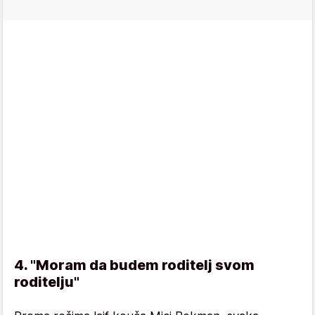
4. "Moram da budem roditelj svom
roditelju"