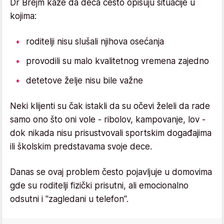
Dr Brejm kaže da deca često opisuju situacije u
kojima:
roditelji nisu slušali njihova osećanja
provodili su malo kvalitetnog vremena zajedno
detetove želje nisu bile važne
Neki klijenti su čak istakli da su očevi želeli da rade
samo ono što oni vole - ribolov, kampovanje, lov -
dok nikada nisu prisustvovali sportskim događajima
ili školskim predstavama svoje dece.
Danas se ovaj problem često pojavljuje u domovima
gde su roditelji fizički prisutni, ali emocionalno
odsutni i "zagledani u telefon".