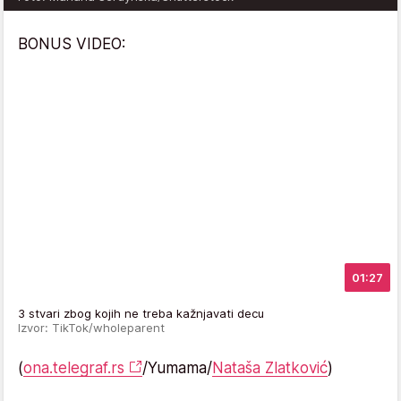
BONUS VIDEO:
01:27
3 stvari zbog kojih ne treba kažnjavati decu
Izvor: TikTok/wholeparent
(
ona.telegraf.rs
/Yumama/
Nataša Zlatković
)