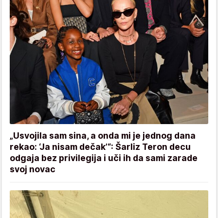
„Usvojila sam sina, a onda mi je jednog dana
rekao: ‘Ja nisam dečak’“: Šarliz Teron decu
odgaja bez privilegija i uči ih da sami zarade
svoj novac