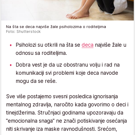
Na šta se deca najviše žale psiholozima o roditeljima
Foto: Shutterstock
Psiholozi su otkrili na šta se
deca
najviše žale u
odnosu sa roditeljima.
Dobra vest je da uz obostranu volju i rad na
komunikaciji svi problemi koje deca navode
mogu da se reše.
Sve više postajemo svesni posledica ignorisanja
mentalnog zdravlja, naročito kada govorimo o deci i
tinejdžerima. Stručnjaci godinama upozoravaju da
"emocionalna snaga" ne znači potiskivanje osećanja
niti skrivanje iza maske ravnodušnosti. Srećom,