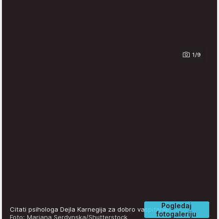
1/9
Pogledaj
Citati psihologa Dejla Karnegija za dobro vaspitanje
fotogaleriju
Foto: Mariana Serdynska/Shutterstock