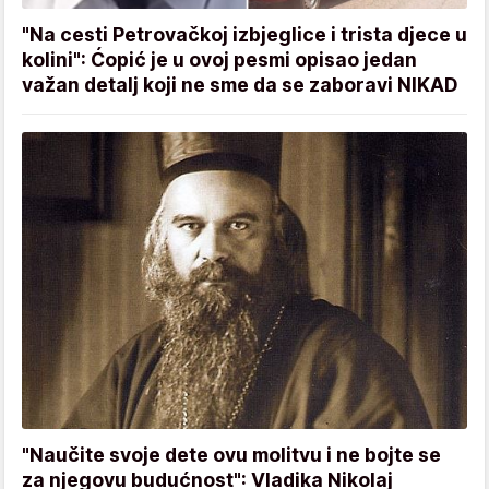
"Na cesti Petrovačkoj izbjeglice i trista djece u
kolini": Ćopić je u ovoj pesmi opisao jedan
važan detalj koji ne sme da se zaboravi NIKAD
"Naučite svoje dete ovu molitvu i ne bojte se
za njegovu budućnost": Vladika Nikolaj