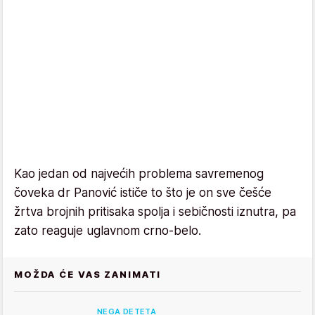
Kao jedan od najvećih problema savremenog
čoveka dr Panović ističe to što je on sve češće
žrtva brojnih pritisaka spolja i sebičnosti iznutra, pa
zato reaguje uglavnom crno-belo.
MOŽDA ĆE VAS ZANIMATI
NEGA DETETA