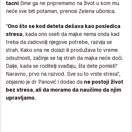
tacni
čime ga ne pripremamo na život u kom mu
neće sve biti potaman, prenosi Zelena učionica.
"
Ono što se kod deteta dešava kao posledica
stresa
, kada ono oseti da majke nema onda kad
treba da zadovolji njegove potrebe, razvija se
strah. Kako ona ne dolazi ili produžava to vreme
odsutnosti, začinje se taj strah da majka neće doći.
Dalje, kada se roditelji svađaju, šta dete pomisli?
Naravno, prvo na razvod. Sve su to vrste stresa",
objasnio je dr Panović i dodao da
ne postoji život
bez stresa, ali da moramo da naučimo da njim
upravljamo.