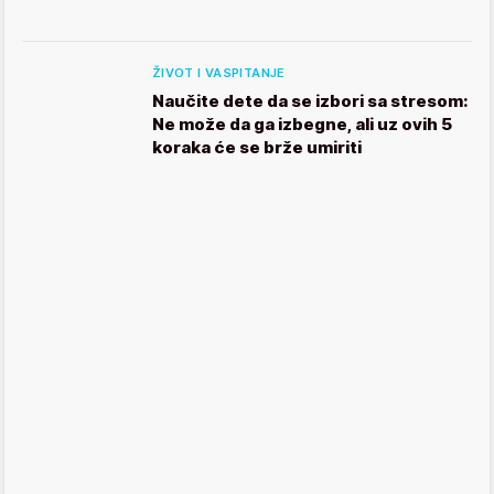
ŽIVOT I VASPITANJE
Naučite dete da se izbori sa stresom:
Ne može da ga izbegne, ali uz ovih 5
koraka će se brže umiriti