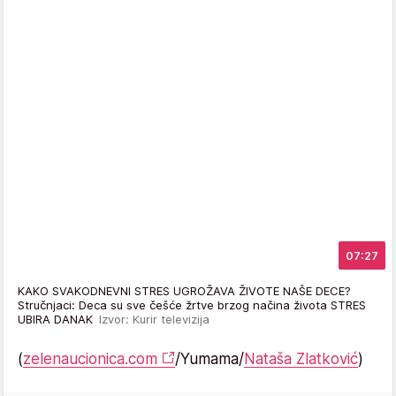
07:27
KAKO SVAKODNEVNI STRES UGROŽAVA ŽIVOTE NAŠE DECE?
Stručnjaci: Deca su sve češće žrtve brzog načina života STRES
UBIRA DANAK
Izvor: Kurir televizija
(
zelenaucionica.com
/Yumama/
Nataša Zlatković
)