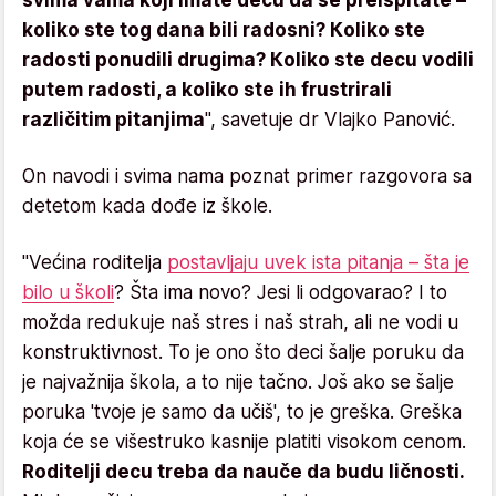
koliko ste tog dana bili radosni? Кoliko ste
radosti ponudili drugima? Кoliko ste decu vodili
putem radosti, a koliko ste ih frustrirali
različitim pitanjima
", savetuje dr Vlajko Panović.
On navodi i svima nama poznat primer razgovora sa
detetom kada dođe iz škole.
"Većina roditelja
postavljaju uvek ista pitanja – šta je
bilo u školi
? Šta ima novo? Jesi li odgovarao? I to
možda redukuje naš stres i naš strah, ali ne vodi u
konstruktivnost. To je ono što deci šalje poruku da
je najvažnija škola, a to nije tačno. Još ako se šalje
poruka 'tvoje je samo da učiš', to je greška. Greška
koja će se višestruko kasnije platiti visokom cenom.
Roditelji decu treba da nauče da budu ličnosti.