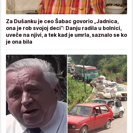
Za Dušanku je ceo Šabac govorio „Jadnica,
ona je rob svojoj deci“: Danju radila u bolnici,
uveče na njivi, a tek kad je umrla, saznalo se ko
je ona bila