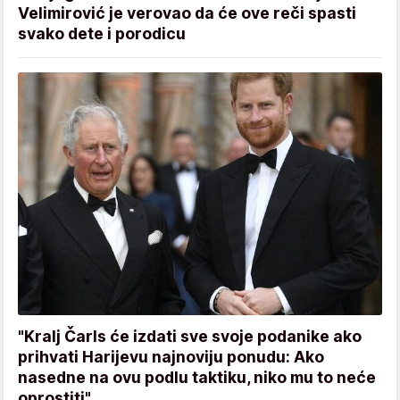
Velimirović je verovao da će ove reči spasti
svako dete i porodicu
"Kralj Čarls će izdati sve svoje podanike ako
prihvati Harijevu najnoviju ponudu: Ako
nasedne na ovu podlu taktiku, niko mu to neće
oprostiti"