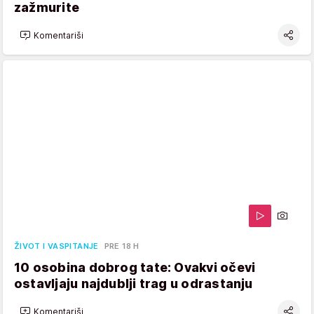
zažmurite
Komentariši
ŽIVOT I VASPITANJE
PRE 18 H
10 osobina dobrog tate: Ovakvi očevi
ostavljaju najdublji trag u odrastanju
Komentariši