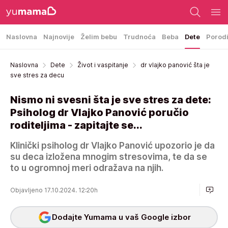
Naslovna
Najnovije
Želim bebu
Trudnoća
Beba
Dete
Porod
Naslovna
Dete
Život i vaspitanje
dr vlajko panović šta je
sve stres za decu
Nismo ni svesni šta je sve stres za dete:
Psiholog dr Vlajko Panović poručio
roditeljima - zapitajte se...
Klinički psiholog dr Vlajko Panović upozorio je da
su deca izložena mnogim stresovima, te da se
to u ogromnoj meri odražava na njih.
Objavljeno 17.10.2024. 12:20h
Dodajte Yumama u vaš Google izbor