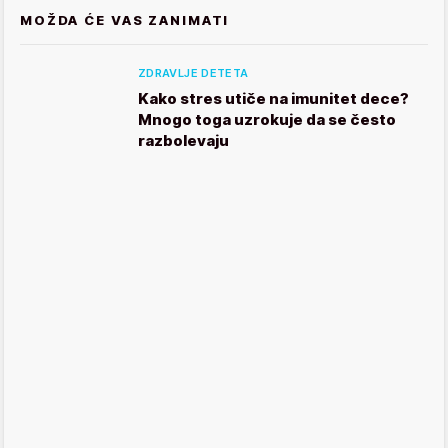
MOŽDA ĆE VAS ZANIMATI
ZDRAVLJE DETETA
Kako stres utiče na imunitet dece?
Mnogo toga uzrokuje da se često
razbolevaju