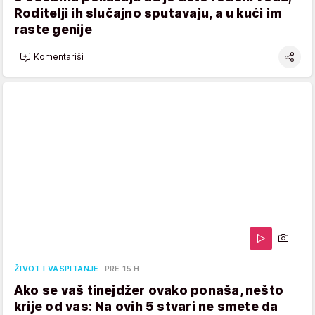
Roditelji ih slučajno sputavaju, a u kući im
raste genije
Komentariši
ŽIVOT I VASPITANJE
PRE 15 H
Ako se vaš tinejdžer ovako ponaša, nešto
krije od vas: Na ovih 5 stvari ne smete da