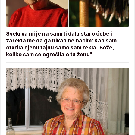
Svekrva mi je na samrti dala staro ćebe i
zarekla me da ga nikad ne bacim: Kad sam
otkrila njenu tajnu samo sam rekla "Bože,
koliko sam se ogrešila o tu ženu"