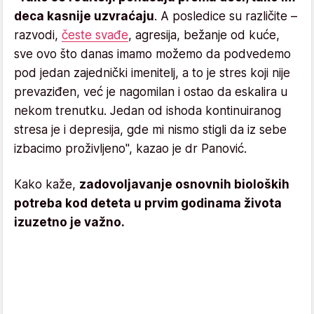
deca kasnije uzvraćaju
. A posledice su različite –
razvodi,
česte svađe
, agresija, bežanje od kuće,
sve ovo što danas imamo možemo da podvedemo
pod jedan zajednički imenitelj, a to je stres koji nije
prevaziđen, već je nagomilan i ostao da eskalira u
nekom trenutku. Jedan od ishoda kontinuiranog
stresa je i depresija, gde mi nismo stigli da iz sebe
izbacimo proživljeno", kazao je dr Panović.
Кako kaže,
zadovoljavanje osnovnih bioloških
potreba kod deteta u prvim godinama života
izuzetno je važno.