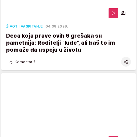
ŽIVOT I VASPITANJE
04.08.2026.
Deca koja prave ovih 6 grešaka su
pametnija: Roditelji "lude", ali baš to im
pomaže da uspeju u životu
Komentariši