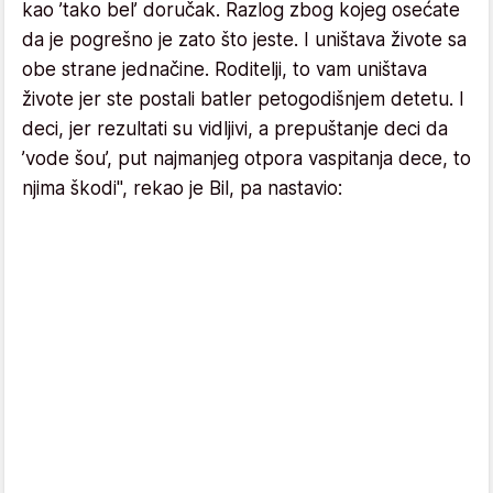
kao ’tako bel’ doručak. Razlog zbog kojeg osećate
da je pogrešno je zato što jeste. I uništava živote sa
obe strane jednačine. Roditelji, to vam uništava
živote jer ste postali batler petogodišnjem detetu. I
deci, jer rezultati su vidljivi, a prepuštanje deci da
’vode šou’, put najmanjeg otpora vaspitanja dece, to
njima škodi", rekao je Bil, pa nastavio: