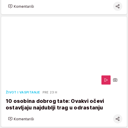
Komentariši
ŽIVOT I VASPITANJE
PRE 23 H
10 osobina dobrog tate: Ovakvi očevi
ostavljaju najdublji trag u odrastanju
Komentariši