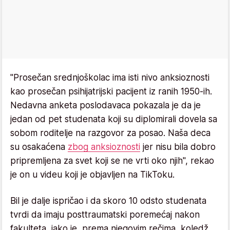
"Prosečan srednjoškolac ima isti nivo anksioznosti
kao prosečan psihijatrijski pacijent iz ranih 1950-ih.
Nedavna anketa poslodavaca pokazala je da je
jedan od pet studenata koji su diplomirali dovela sa
sobom roditelje na razgovor za posao. Naša deca
su osakaćena
zbog anksioznosti
jer nisu bila dobro
pripremljena za svet koji se ne vrti oko njih", rekao
je on u videu koji je objavljen na TikToku.
Bil je dalje ispričao i da skoro 10 odsto studenata
tvrdi da imaju posttraumatski poremećaj nakon
fakulteta, iako je, prema njegovim rečima, koledž