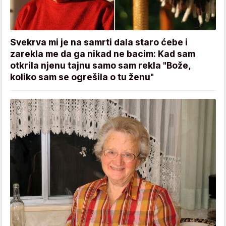
Svekrva mi je na samrti dala staro ćebe i
zarekla me da ga nikad ne bacim: Kad sam
otkrila njenu tajnu samo sam rekla "Bože,
koliko sam se ogrešila o tu ženu"