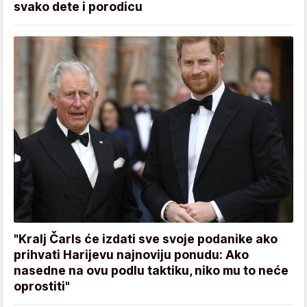
svako dete i porodicu
"Kralj Čarls će izdati sve svoje podanike ako
prihvati Harijevu najnoviju ponudu: Ako
nasedne na ovu podlu taktiku, niko mu to neće
oprostiti"