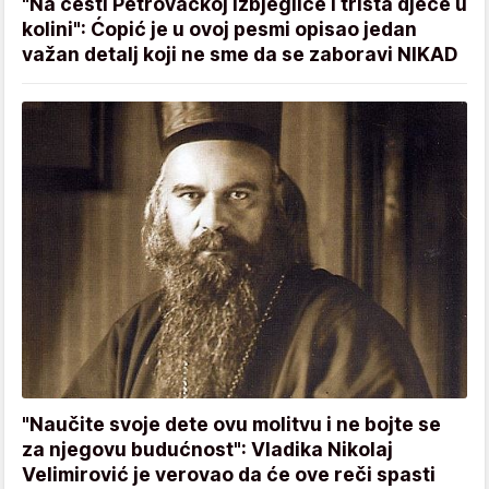
"Na cesti Petrovačkoj izbjeglice i trista djece u
kolini": Ćopić je u ovoj pesmi opisao jedan
važan detalj koji ne sme da se zaboravi NIKAD
"Naučite svoje dete ovu molitvu i ne bojte se
za njegovu budućnost": Vladika Nikolaj
Velimirović je verovao da će ove reči spasti