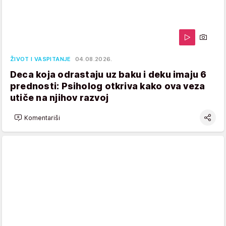
ŽIVOT I VASPITANJE
04.08.2026.
Deca koja odrastaju uz baku i deku imaju 6
prednosti: Psiholog otkriva kako ova veza
utiče na njihov razvoj
Komentariši