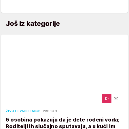
Još iz kategorije
ŽIVOT I VASPITANJE
PRE 13 H
5 osobina pokazuju da je dete rođeni vođa;
Roditelji ih slučajno sputavaju, a u kući im