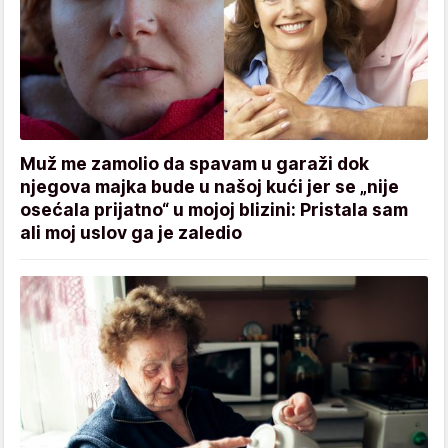
Muž me zamolio da spavam u garaži dok
njegova majka bude u našoj kući jer se „nije
osećala prijatno“ u mojoj blizini: Pristala sam
ali moj uslov ga je zaledio