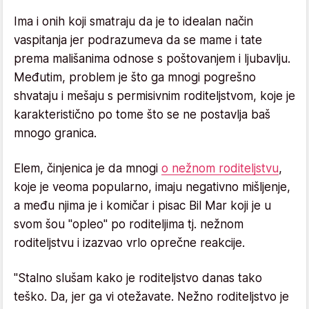
Ima i onih koji smatraju da je to idealan način
vaspitanja jer podrazumeva da se mame i tate
prema mališanima odnose s poštovanjem i ljubavlju.
Međutim, problem je što ga mnogi pogrešno
shvataju i mešaju s permisivnim roditeljstvom, koje je
karakteristično po tome što se ne postavlja baš
mnogo granica.
Elem, činjenica je da mnogi
o nežnom roditeljstvu
,
koje je veoma popularno, imaju negativno mišljenje,
a među njima je i komičar i pisac Bil Mar koji je u
svom šou "opleo" po roditeljima tj. nežnom
roditeljstvu i izazvao vrlo oprečne reakcije.
"Stalno slušam kako je roditeljstvo danas tako
teško. Da, jer ga vi otežavate. Nežno roditeljstvo je