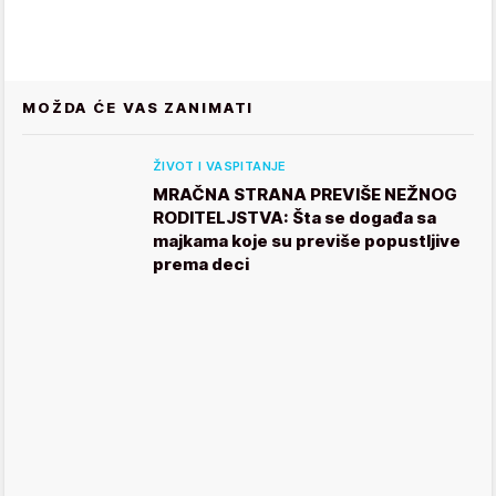
MOŽDA ĆE VAS ZANIMATI
ŽIVOT I VASPITANJE
MRAČNA STRANA PREVIŠE NEŽNOG
RODITELJSTVA: Šta se događa sa
majkama koje su previše popustljive
prema deci