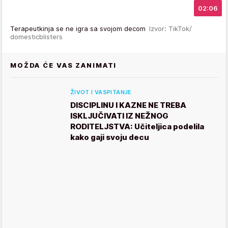
02:06
Terapeutkinja se ne igra sa svojom decom
Izvor: TikTok/
domesticblisters
MOŽDA ĆE VAS ZANIMATI
ŽIVOT I VASPITANJE
DISCIPLINU I KAZNE NE TREBA
ISKLJUČIVATI IZ NEŽNOG
RODITELJSTVA: Učiteljica podelila
kako gaji svoju decu