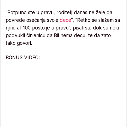
"Potpuno ste u pravu, roditelji danas ne žele da
povrede osećanja svoje
dece
", "Retko se slažem sa
njim, ali 100 posto je u pravu", pisali su, dok su neki
podvukli činjenicu da Bil nema decu, te da zato
tako govori.
BONUS VIDEO: