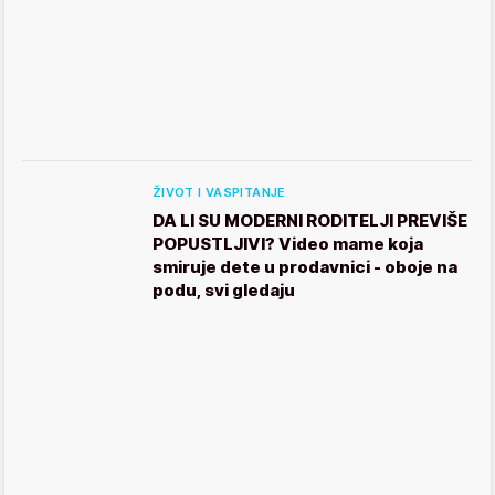
ŽIVOT I VASPITANJE
DA LI SU MODERNI RODITELJI PREVIŠE
POPUSTLJIVI? Video mame koja
smiruje dete u prodavnici - oboje na
podu, svi gledaju