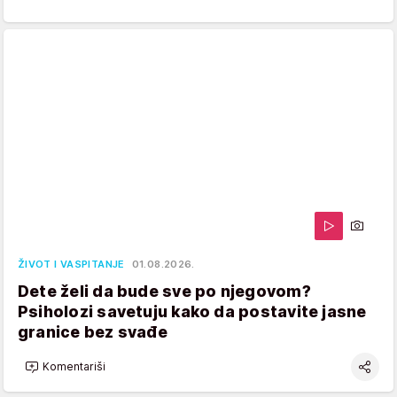
ŽIVOT I VASPITANJE
01.08.2026.
Dete želi da bude sve po njegovom?
Psiholozi savetuju kako da postavite jasne
granice bez svađe
Komentariši