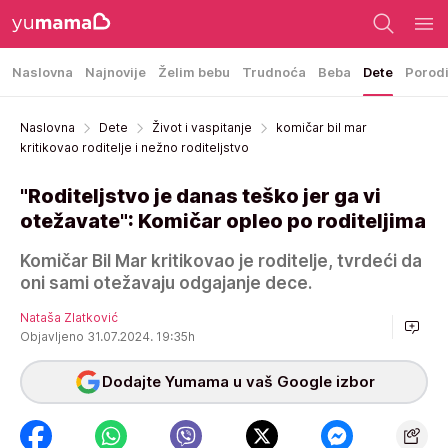
Naslovna
Najnovije
Želim bebu
Trudnoća
Beba
Dete
Porod
Naslovna
Dete
Život i vaspitanje
komičar bil mar
kritikovao roditelje i nežno roditeljstvo
"Roditeljstvo je danas teško jer ga vi
otežavate": Komičar opleo po roditeljima
Komičar Bil Mar kritikovao je roditelje, tvrdeći da
oni sami otežavaju odgajanje dece.
Nataša Zlatković
Objavljeno 31.07.2024. 19:35h
Dodajte Yumama u vaš Google izbor