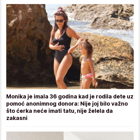
Monika je imala 36 godina kad je rodila dete uz
pomoć anonimnog donora: Nije joj bilo važno
što ćerka neće imati tatu, nije želela da
zakasni