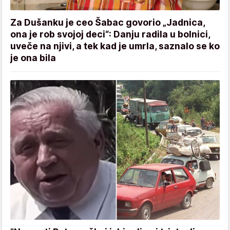
Za Dušanku je ceo Šabac govorio „Jadnica,
ona je rob svojoj deci“: Danju radila u bolnici,
uveče na njivi, a tek kad je umrla, saznalo se ko
je ona bila