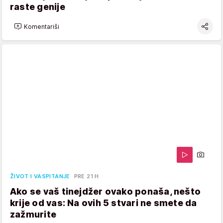
raste genije
Komentariši
ŽIVOT I VASPITANJE
PRE 21 H
Ako se vaš tinejdžer ovako ponaša, nešto
krije od vas: Na ovih 5 stvari ne smete da
zažmurite