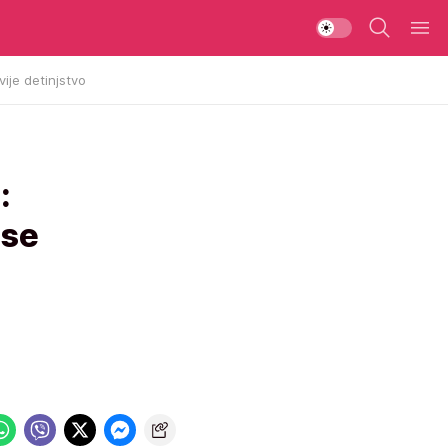
vije detinjstvo
:
 se