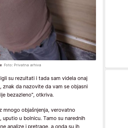
tre
Foto: Privatna arhiva
gli su rezultati i tada sam videla onaj
a, znak da nazovite da vam se objasni
nije bezazleno", otkriva.
bez mnogo objašnjenja, verovatno
je, uputio u bolnicu. Tamo su narednih
e analize i pretrage, a onda su ih