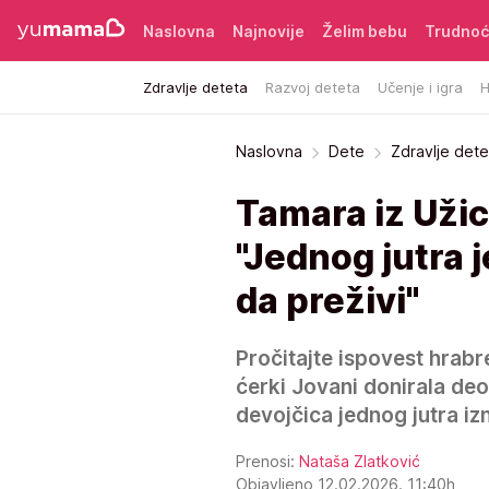
Naslovna
Najnovije
Želim bebu
Trudno
Zdravlje deteta
Razvoj deteta
Učenje i igra
H
Naslovna
Dete
Zdravlje dete
Tamara iz Užica
"Jednog jutra 
da preživi"
Pročitajte ispovest hrabr
ćerki Jovani donirala deo
devojčica jednog jutra iz
Prenosi:
Nataša Zlatković
Objavljeno 12.02.2026. 11:40h