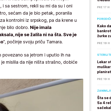
 i sa sestrom, rekli su mi da su i oni
PRE 17 H
jutro, sećam da je bio petak, poranila
PORODIČ
 za kontrolni iz srpskog, pa da krene u
Kako da
anje bilo dobro.
Nije imala
bankrot
sala, nije se žalila ni na šta. Sve je
žurke z
no
", počinje svoju priču Tamara.
PRE 19 H
lo povezano sa jetrom i uputio ih na
STERILIT
 je mislila da nije ništa strašno, dobiće
Lekar o
muškarc
planira
PRE 19 H
ZANIMLJ
Šta se 
Sa 4 reš
sačekal