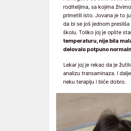
roditeljima, sa kojima živimo,
primetili isto. Jovana je to 
da bi se još jednom presliša
školu. Toliko joj je opšte st
temperaturu, nije bila malak
delovalo potpuno normal
Lekar joj je rekao da je žuti
analizu transaminaza. I dalje
neku terapiju i biće dobro.