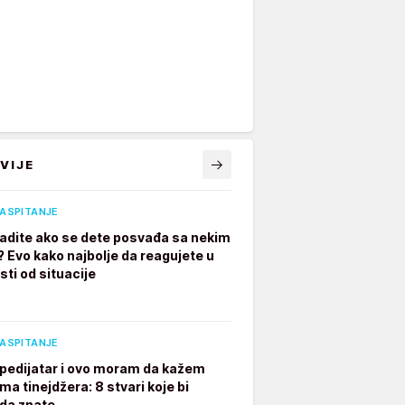
VIJE
VASPITANJE
radite ako se dete posvađa sa nekim
? Evo kako najbolje da reagujete u
sti od situacije
VASPITANJE
pedijatar i ovo moram da kažem
ima tinejdžera: 8 stvari koje bi
 da znate