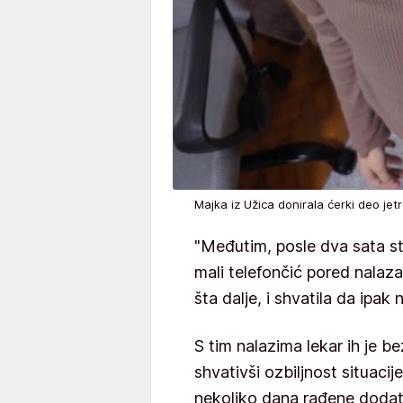
Majka iz Užica donirala ćerki deo je
"Međutim, posle dva sata sti
mali telefončić pored nalaz
šta dalje, i shvatila da ipak 
S tim nalazima lekar ih je 
shvativši ozbiljnost situaci
nekoliko dana rađene dodatn