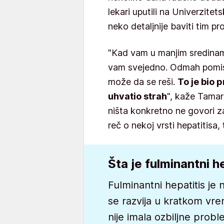
lekari uputili na Univerzitet
neko detaljnije baviti tim p
"Kad vam u manjim sredinam
vam svejedno. Odmah pomisli
može da se reši.
To je bio 
uhvatio strah
", kaže Tamar
ništa konkretno ne govori z
reč o nekoj vrsti hepatitisa
Šta je fulminantni h
Fulminantni hepatitis je 
se razvija u kratkom vr
nije imala ozbiljne prob