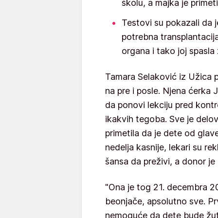
školu, a majka je primet
Testovi su pokazali da je
potrebna transplantacij
organa i tako joj spasla
Tamara Selaković iz Užica pa
na pre i posle. Njena ćerka 
da ponovi lekciju pred kontr
ikakvih tegoba. Sve je delo
primetila da je dete od gla
nedelja kasnije, lekari su rek
šansa da preživi, a donor je
"Ona je tog 21. decembra 2
beonjače, apsolutno sve. Pr
nemoguće da dete bude žuto