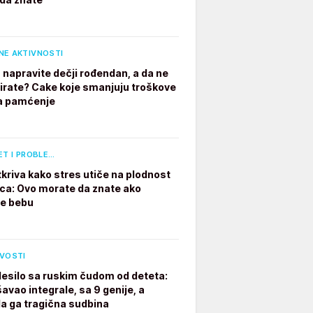
NE AKTIVNOSTI
 napravite dečji rođendan, a da ne
irate? Cake koje smanjuju troškove
a pamćenje
ET I PROBLE…
tkriva kako stres utiče na plodnost
a: Ovo morate da znate ako
te bebu
IVOSTI
desilo sa ruskim čudom od deteta:
avao integrale, sa 9 genije, a
a ga tragična sudbina