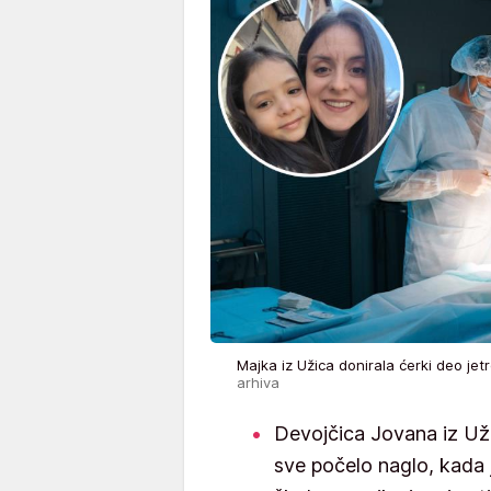
Majka iz Užica donirala ćerki deo je
arhiva
Devojčica Jovana iz Uži
sve počelo naglo, kada j