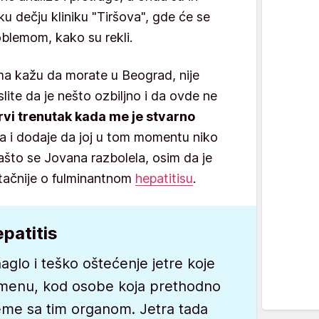
sku dečju kliniku "Tiršova", gde će se
roblemom, kako su rekli.
a kažu da morate u Beograd, nije
te da je nešto ozbiljno i da ovde ne
prvi trenutak kada me je stvarno
a i dodaje da joj u tom momentu niko
ašto se Jovana razbolela, osim da je
, tačnije o fulminantnom
hepatitisu
.
epatitis
naglo i teško oštećenje jetre koje
emenu, kod osobe koja prethodno
leme sa tim organom. Jetra tada