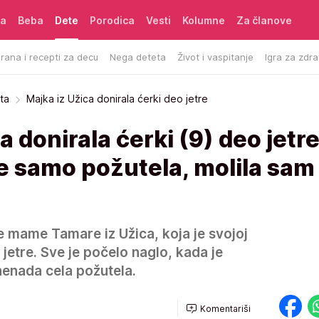
ća
Beba
Dete
Porodica
Vesti
Kolumne
Za članove
rana i recepti za decu
Nega deteta
Život i vaspitanje
Igra za zdra
ta
Majka iz Užica donirala ćerki deo jetre
 donirala ćerki (9) deo jetre
je samo požutela, molila sam
e mame Tamare iz Užica, koja je svojoj
 jetre. Sve je počelo naglo, kada je
nenada cela požutela.
Komentariši