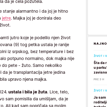
ila da je cela požutela.
 stanje alarmantno i da joj je hitno
a
jetre
. Majka joj je donirala deo
 život.
mti jutro koje je podelilo njen život
NAJNO
Jovana (9) tog petka ustala je ranije
olni iz srpskog, bez temperature i bez
ŽIVOT I 
valo potpuno normalno, dok majka nije
Šta da 
ve do pete - žuto. Samo nekoliko
u parku
li da je transplantacija jetre jedina
zavisno
 bila upravo njena majka.
PRE 3 H
ŽIVOT I 
024.
ustala i bila je žuta
. Lice, telo,
Ja sam 
vo sam pomislila da umišljam, da je
roditelj
. Ali kad sam popričala sa mojim
trebalo