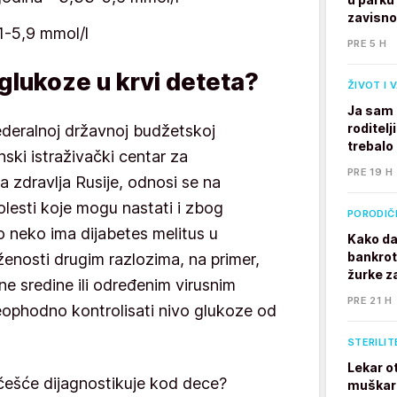
zavisno
1-5,9 mmol/l
PRE 5 H
 glukoze u krvi deteta?
ŽIVOT I 
Ja sam 
roditelj
deralnoj državnoj budžetskoj
trebalo
ski istraživački centar za
PRE 19 H
a zdravlja Rusije, odnosi se na
lesti koje mogu nastati i zbog
PORODIČ
o neko ima dijabetes melitus u
Kako da
bankrot
oženosti drugim razlozima, na primer,
žurke z
ne sredine ili određenim virusnim
PRE 21 H
eophodno kontrolisati nivo glukoze od
STERILIT
Lekar o
jčešće dijagnostikuje kod dece?
muškarc