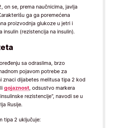
2, on se, prema naučnicima, javlja
Karakterišu ga ga poremećena
na proizvodnja glukoze u jetri i
insulin (rezistencija na insulin).
teta
 poređenju sa odraslima, brzo
knadnom pojavom potrebe za
i znaci dijabetes melitusa tipa 2 kod
li
gojaznost
, odsustvo markera
nsulinske rezistencije“, navodi se u
ja Rusije.
 tipa 2 uključuje: