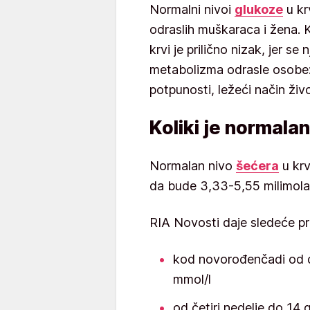
Normalni nivoi
glukoze
u kr
odraslih muškaraca i žena. 
krvi je prilično nizak, jer s
metabolizma odrasle osobe: 
potpunosti, ležeći način živo
Koliki je normalan
Normalan nivo
šećera
u krv
da bude 3,33-5,55 milimola p
RIA Novosti daje sledeće p
kod novorođenčadi od dv
mmol/l
od četiri nedelje do 14