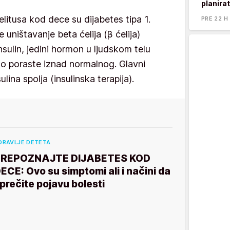
planira
litusa kod dece su dijabetes tipa 1.
PRE 22 H
 uništavanje beta ćelija (β ćelija)
sulin, jedini hormon u ljudskom telu
ko poraste iznad normalnog. Glavni
lina spolja (insulinska terapija).
DRAVLJE DETETA
PREPOZNAJTE DIJABETES KOD
ECE: Ovo su simptomi ali i načini da
prečite pojavu bolesti