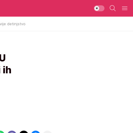
vije detinjstvo
U
 ih