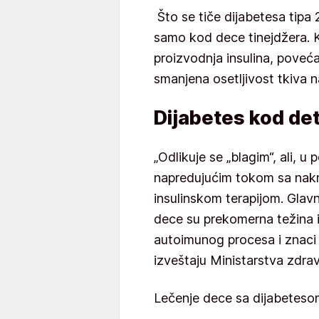
Što se tiče dijabetesa tipa 
samo kod dece tinejdžera. 
proizvodnja insulina, poveća
smanjena osetljivost tkiva na 
Dijabetes kod de
„Odlikuje se „blagim“, ali, u
napredujućim tokom sa na
insulinskom terapijom. Glavn
dece su prekomerna težina i
autoimunog procesa i znaci i
izveštaju Ministarstva zdravl
Lečenje dece sa dijabetesom