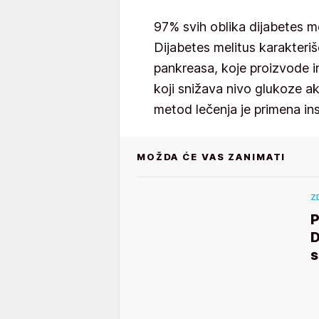
97% svih oblika dijabetes me
Dijabetes melitus karakteriše
pankreasa, koje proizvode in
koji snižava nivo glukoze a
metod lečenja je primena insu
MOŽDA ĆE VAS ZANIMATI
Z
D
s