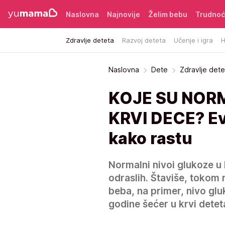
Naslovna
Najnovije
Želim bebu
Trudno
Zdravlje deteta
Razvoj deteta
Učenje i igra
H
Naslovna
Dete
Zdravlje dete
KOJE SU NOR
KRVI DECE? Evo
kako rastu
Normalni nivoi glukoze u 
odraslih. Štaviše, tokom 
beba, na primer, nivo gluk
godine šećer u krvi detet