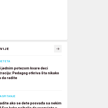
VIJE
DETETA
ji jednim potezom kvare deci
raciju: Pedagog otkriva šta nikako
a da radite
VASPITANJE
radite ako se dete posvađa sa nekim
? Evo kako najbolje da reagujete u