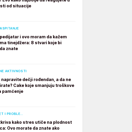
sti od situacije
VASPITANJE
pedijatar i ovo moram da kažem
ima tinejdžera: 8 stvari koje bi
 da znate
NE AKTIVNOSTI
 napravite dečji rođendan, a da ne
irate? Cake koje smanjuju troškove
a pamćenje
ET I PROBLE…
tkriva kako stres utiče na plodnost
a: Ovo morate da znate ako