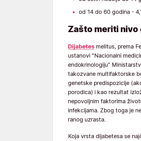
od 14 do 60 godina - 4,
Zašto meriti nivo
Dijabetes
melitus, prema Fe
ustanovi "Nacionalni medicin
endokrinologiju" Ministarstv
takozvane multifaktorske bo
genetske predispozicije (ak
porodica) i kao rezultat izl
nepovoljnim faktorima život
infekcijama. Zbog toga je n
ranog uzrasta.
Koja vrsta dijabetesa se na