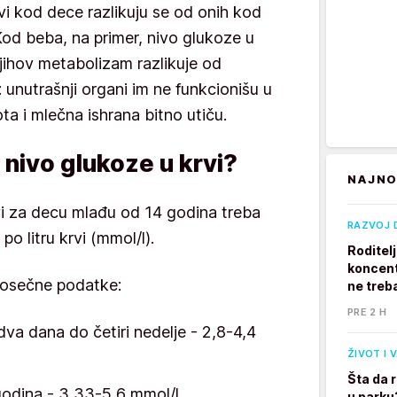
vi kod dece razlikuju se od onih kod
Kod beba, na primer, nivo glukoze u
e njihov metabolizam razlikuje od
unutrašnji organi im ne funkcionišu u
ta i mlečna ishrana bitno utiču.
 nivo glukoze u krvi?
NAJNO
i za decu mlađu od 14 godina treba
RAZVOJ 
o litru krvi (mmol/l).
Roditel
koncent
rosečne podatke:
ne treb
PRE 2 H
a dana do četiri nedelje - 2,8-4,4
ŽIVOT I 
Šta da 
 godina - 3,33-5,6 mmol/l
u parku