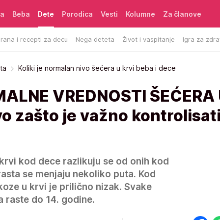
ća
Beba
Dete
Porodica
Vesti
Kolumne
Za članove
rana i recepti za decu
Nega deteta
Život i vaspitanje
Igra za zdra
ta
Koliki je normalan nivo šećera u krvi beba i dece
MALNE VREDNOSTI ŠEĆERA 
 zašto je važno kontrolisati
krvi kod dece razlikuju se od onih kod
rasta se menjaju nekoliko puta. Kod
oze u krvi je prilično nizak. Svake
a raste do 14. godine.