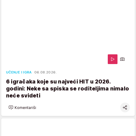
UČENJE I IGRA
06.08.2026.
6 igračaka koje su najveći HIT u 2026.
godini: Neke sa spiska se roditeljima nimalo
neće svideti
Komentariši