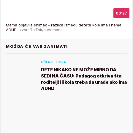
00:27
Mama objavila snimak - razlika između deteta koje ima i nema
ADHD
Izvor: TikTok/sueomanii
MOŽDA ĆE VAS ZANIMATI
UČENJE I IGRA
DETE NIKAKO NE MOŽE MIRNO DA
SEDI NA ČASU: Pedagog otkriva šta
roditelji i škola treba da urade ako ima
ADHD