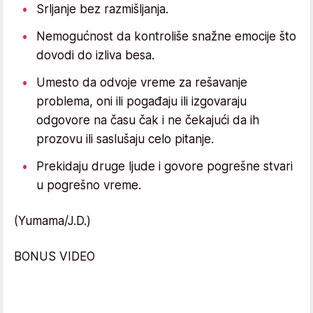
Srljanje bez razmišljanja.
Nemogućnost da kontroliše snažne emocije što
dovodi do izliva besa.
Umesto da odvoje vreme za rešavanje
problema, oni ili pogađaju ili izgovaraju
odgovore na času čak i ne čekajući da ih
prozovu ili saslušaju celo pitanje.
Prekidaju druge ljude i govore pogrešne stvari
u pogrešno vreme.
(Yumama/J.D.)
BONUS VIDEO