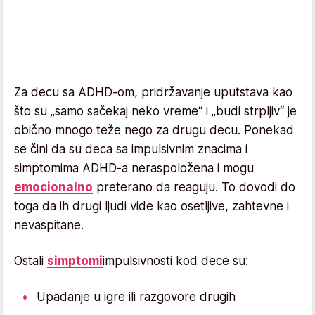
Za decu sa ADHD-om, pridržavanje uputstava kao
što su „samo sačekaj neko vreme“ i „budi strpljiv“ je
obično mnogo teže nego za drugu decu. Ponekad
se čini da su deca sa impulsivnim znacima i
simptomima ADHD-a neraspoložena i mogu
emocionalno
preterano da reaguju. To dovodi do
toga da ih drugi ljudi vide kao osetljive, zahtevne i
nevaspitane.
Ostali
simptomi
impulsivnosti kod dece su:
Upadanje u igre ili razgovore drugih