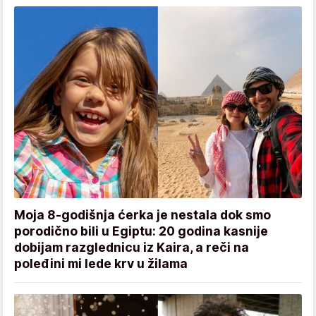
Moja 8-godišnja ćerka je nestala dok smo
porodično bili u Egiptu: 20 godina kasnije
dobijam razglednicu iz Kaira, a reči na
poleđini mi lede krv u žilama