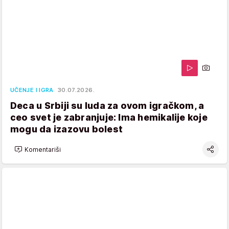
UČENJE I IGRA
30.07.2026.
Deca u Srbiji su luda za ovom igračkom, a
ceo svet je zabranjuje: Ima hemikalije koje
mogu da izazovu bolest
Komentariši