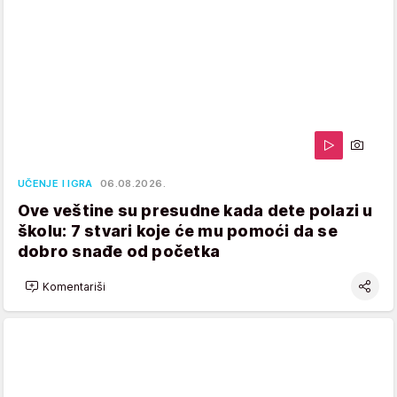
UČENJE I IGRA
06.08.2026.
Ove veštine su presudne kada dete polazi u
školu: 7 stvari koje će mu pomoći da se
dobro snađe od početka
Komentariši