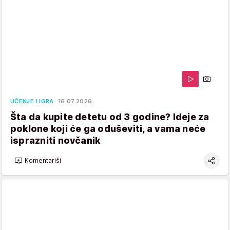
UČENJE I IGRA
16.07.2026.
Šta da kupite detetu od 3 godine? Ideje za
poklone koji će ga oduševiti, a vama neće
isprazniti novčanik
Komentariši