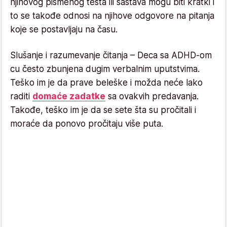
njihovog pismenog testa ili sastava mogu biti kratki i
to se takođe odnosi na njihove odgovore na pitanja
koje se postavljaju na času.
Slušanje i razumevanje čitanja – Deca sa ADHD-om
cu često zbunjena dugim verbalnim uputstvima.
Teško im je da prave beleške i možda neće lako
raditi
domaće zadatke
sa ovakvih predavanja.
Takođe, teško im je da se sete šta su pročitali i
moraće da ponovo pročitaju više puta.