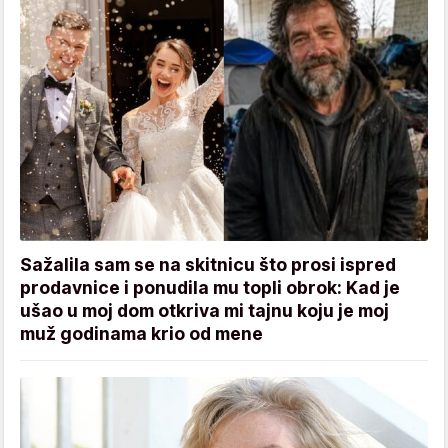
Sažalila sam se na skitnicu što prosi ispred
prodavnice i ponudila mu topli obrok: Kad je
ušao u moj dom otkriva mi tajnu koju je moj
muž godinama krio od mene