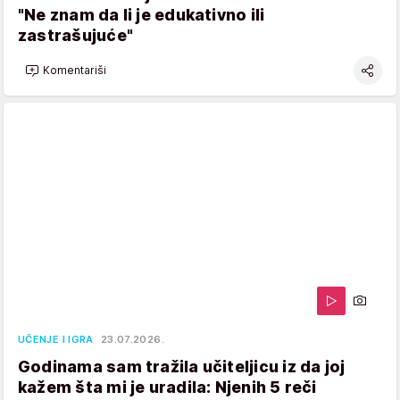
"Ne znam da li je edukativno ili
zastrašujuće"
Komentariši
UČENJE I IGRA
23.07.2026.
Godinama sam tražila učiteljicu iz da joj
kažem šta mi je uradila: Njenih 5 reči