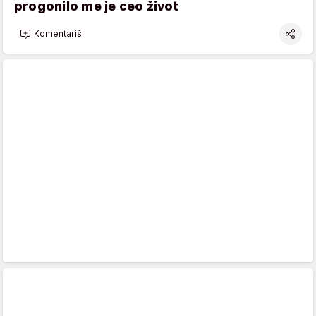
progonilo me je ceo život
Komentariši