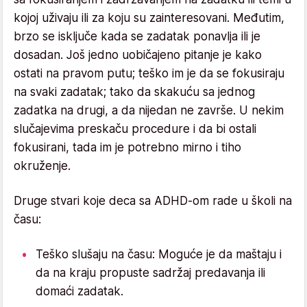
kojoj uživaju ili za koju su zainteresovani. Međutim,
brzo se isključe kada se zadatak ponavlja ili je
dosadan. Još jedno uobičajeno pitanje je kako
ostati na pravom putu; teško im je da se fokusiraju
na svaki zadatak; tako da skakuću sa jednog
zadatka na drugi, a da nijedan ne završe. U nekim
slučajevima preskaču procedure i da bi ostali
fokusirani, tada im je potrebno mirno i tiho
okruženje.
Druge stvari koje deca sa ADHD-om rade u školi na
času:
Teško slušaju na času: Moguće je da maštaju i
da na kraju propuste sadržaj predavanja ili
domaći zadatak.