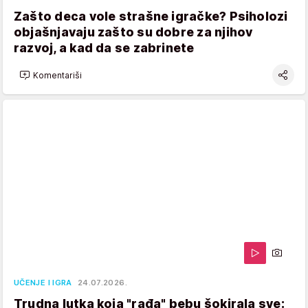
Zašto deca vole strašne igračke? Psiholozi
objašnjavaju zašto su dobre za njihov
razvoj, a kad da se zabrinete
Komentariši
UČENJE I IGRA
24.07.2026.
Trudna lutka koja "rađa" bebu šokirala sve: