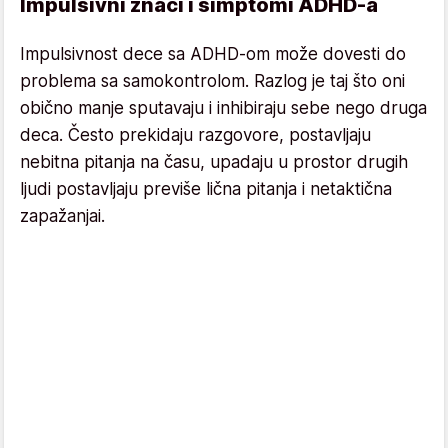
Impulsivni znaci i simptomi ADHD-a
Impulsivnost dece sa ADHD-om može dovesti do
problema sa samokontrolom. Razlog je taj što oni
obično manje sputavaju i inhibiraju sebe nego druga
deca. Često prekidaju razgovore, postavljaju
nebitna pitanja na času, upadaju u prostor drugih
ljudi postavljaju previše lična pitanja i netaktična
zapažanjai.