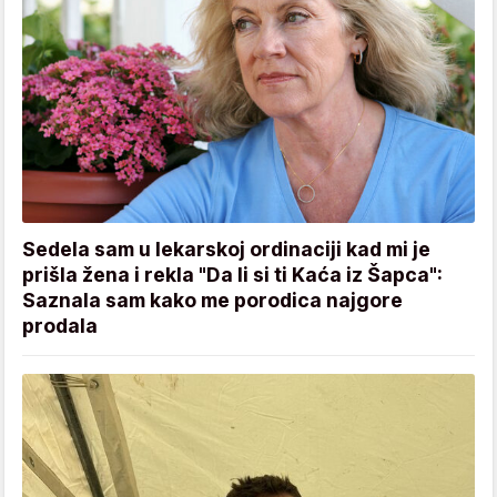
Sedela sam u lekarskoj ordinaciji kad mi je
prišla žena i rekla "Da li si ti Kaća iz Šapca":
Saznala sam kako me porodica najgore
prodala