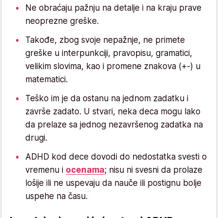
Ne obraćaju pažnju na detalje i na kraju prave
neoprezne greške.
Takođe, zbog svoje nepažnje, ne primete
greške u interpunkciji, pravopisu, gramatici,
velikim slovima, kao i promene znakova (+-) u
matematici.
Teško im je da ostanu na jednom zadatku i
završe zadato. U stvari, neka deca mogu lako
da prelaze sa jednog nezavršenog zadatka na
drugi.
ADHD kod dece dovodi do nedostatka svesti o
vremenu i
ocenama
; nisu ni svesni da prolaze
lošije ili ne uspevaju da nauče ili postignu bolje
uspehe na času.