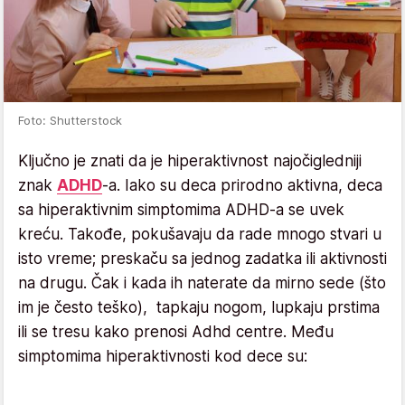
Foto: Shutterstock
Ključno je znati da je hiperaktivnost najočigledniji
znak
ADHD
-a. Iako su deca prirodno aktivna, deca
sa hiperaktivnim simptomima ADHD-a se uvek
kreću. Takođe, pokušavaju da rade mnogo stvari u
isto vreme; preskaču sa jednog zadatka ili aktivnosti
na drugu. Čak i kada ih naterate da mirno sede (što
im je često teško), tapkaju nogom, lupkaju prstima
ili se tresu kako prenosi Adhd centre. Među
simptomima hiperaktivnosti kod dece su: