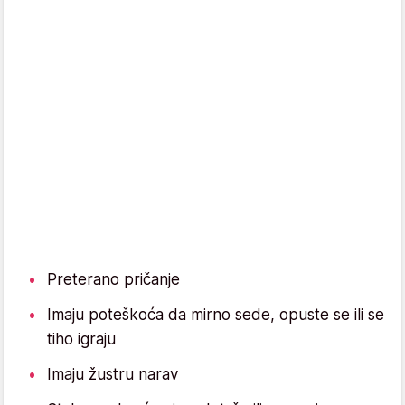
Preterano pričanje
Imaju poteškoća da mirno sede, opuste se ili se
tiho igraju
Imaju žustru narav