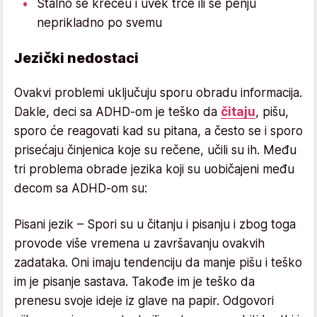
Stalno se krećeu i uvek trče ili se penju
neprikladno po svemu
Jezički nedostaci
Ovakvi problemi uključuju sporu obradu informacija.
Dakle, deci sa ADHD-om je teško da
čitaju
, pišu,
sporo će reagovati kad su pitana, a često se i sporo
prisećaju činjenica koje su rečene, učili su ih. Među
tri problema obrade jezika koji su uobičajeni među
decom sa ADHD-om su:
Pisani jezik – Spori su u čitanju i pisanju i zbog toga
provode više vremena u završavanju ovakvih
zadataka. Oni imaju tendenciju da manje pišu i teško
im je pisanje sastava. Takođe im je teško da
prenesu svoje ideje iz glave na papir. Odgovori