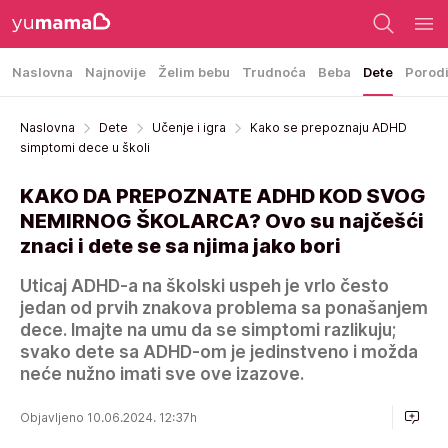
Naslovna
Najnovije
Želim bebu
Trudnoća
Beba
Dete
Porod
Naslovna
Dete
Učenje i igra
Kako se prepoznaju ADHD
simptomi dece u školi
KAKO DA PREPOZNATE ADHD KOD SVOG
NEMIRNOG ŠKOLARCA? Ovo su najčešći
znaci i dete se sa njima jako bori
Uticaj ADHD-a na školski uspeh je vrlo često
jedan od prvih znakova problema sa ponašanjem
dece. Imajte na umu da se simptomi razlikuju;
svako dete sa ADHD-om je jedinstveno i možda
neće nužno imati sve ove izazove.
Objavljeno 10.06.2024. 12:37h