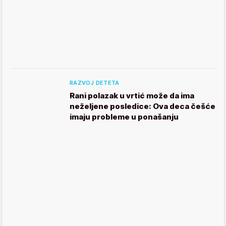
RAZVOJ DETETA
Rani polazak u vrtić može da ima
neželjene posledice: Ova deca češće
imaju probleme u ponašanju