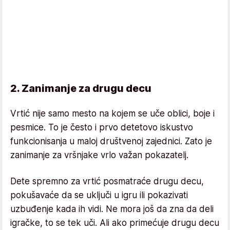
2. Zanimanje za drugu decu
Vrtić nije samo mesto na kojem se uče oblici, boje i
pesmice. To je često i prvo detetovo iskustvo
funkcionisanja u maloj društvenoj zajednici. Zato je
zanimanje za vršnjake vrlo važan pokazatelj.
Dete spremno za vrtić posmatraće drugu decu,
pokušavaće da se uključi u igru ili pokazivati
uzbuđenje kada ih vidi. Ne mora još da zna da deli
igračke, to se tek uči. Ali ako primećuje drugu decu