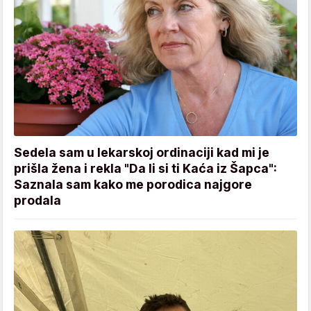
Sedela sam u lekarskoj ordinaciji kad mi je
prišla žena i rekla "Da li si ti Kaća iz Šapca":
Saznala sam kako me porodica najgore
prodala