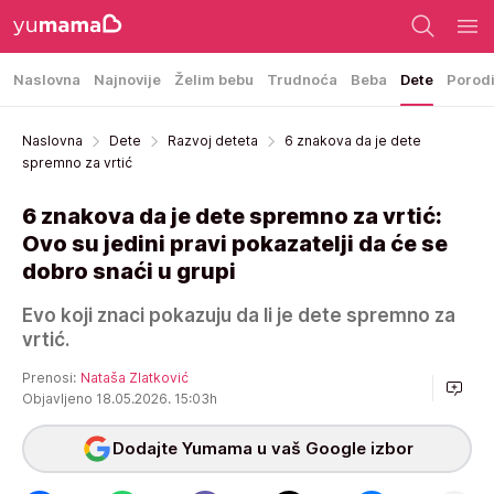
Naslovna
Najnovije
Želim bebu
Trudnoća
Beba
Dete
Porod
Naslovna
Dete
Razvoj deteta
6 znakova da je dete
spremno za vrtić
6 znakova da je dete spremno za vrtić:
Ovo su jedini pravi pokazatelji da će se
dobro snaći u grupi
Evo koji znaci pokazuju da li je dete spremno za
vrtić.
Prenosi:
Nataša Zlatković
Objavljeno 18.05.2026. 15:03h
Dodajte Yumama u vaš Google izbor