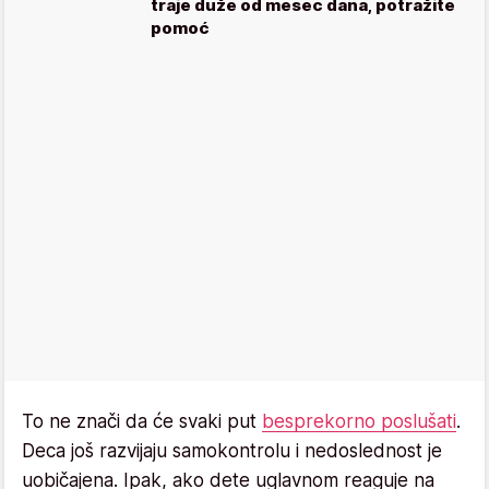
traje duže od mesec dana, potražite
pomoć
To ne znači da će svaki put
besprekorno poslušati
.
Deca još razvijaju samokontrolu i nedoslednost je
uobičajena. Ipak, ako dete uglavnom reaguje na