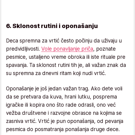
6. Sklonost rutini i oponašanju
Deca spremna za vrtić često počinju da uživaju u
predvidljivosti.
Vole ponavljanje priča
, poznate
pesmice, ustaljeno vreme obroka ili iste rituale pre
spavanja. Ta sklonost rutini tih je, ali važan znak da
su spremna za dnevni ritam koji nudi vrtić.
Oponašanje je još jedan važan trag. Ako dete voli
da se pretvara da kuva, hrani lutku, posprema
igračke ili kopira ono što rade odrasli, ono već
vežba društvene i razvojne obrasce na kojima se
zasniva vrtić. Vrtić je pun oponašanja, od pevanja
pesmica do posmatranja ponašanja druge dece.