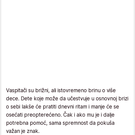
Vaspitači su brižni, ali istovremeno brinu o više
dece. Dete koje može da učestvuje u osnovnoj brizi
o sebi lakše će pratiti dnevni ritam i manje će se
osećati preopterećeno. Čak i ako mu je i dalje
potrebna pomoć, sama spremnost da pokuša
važan je znak.