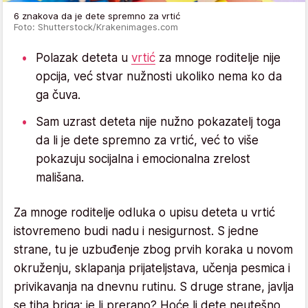
6 znakova da je dete spremno za vrtić
Foto: Shutterstock/Krakenimages.com
Polazak deteta u
vrtić
za mnoge roditelje nije
opcija, već stvar nužnosti ukoliko nema ko da
ga čuva.
Sam uzrast deteta nije nužno pokazatelj toga
da li je dete spremno za vrtić, već to više
pokazuju socijalna i emocionalna zrelost
mališana.
Za mnoge roditelje odluka o upisu deteta u vrtić
istovremeno budi nadu i nesigurnost. S jedne
strane, tu je uzbuđenje zbog prvih koraka u novom
okruženju, sklapanja prijateljstava, učenja pesmica i
privikavanja na dnevnu rutinu. S druge strane, javlja
se tiha briga: je li prerano? Hoće li dete neutešno