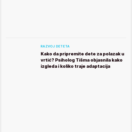
RAZVOJ DETETA
Kako da pripremite dete za polazak u
vrtić? Psiholog Tišma objasnila kako
izgleda i koliko traje adaptacija