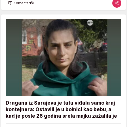
Komentariši
Dragana iz Sarajeva je tatu viđala samo kraj
kontejnera: Ostavili je u bolnici kao bebu, a
kad je posle 26 godina srela majku zažalila je