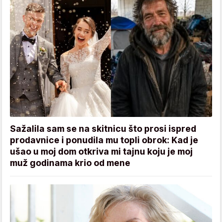
Sažalila sam se na skitnicu što prosi ispred
prodavnice i ponudila mu topli obrok: Kad je
ušao u moj dom otkriva mi tajnu koju je moj
muž godinama krio od mene