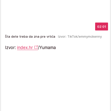
02:01
Šta dete treba da zna pre vrtića
Izvor: TikTok/emmymckenny
Izvor:
index.hr
/Yumama