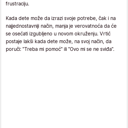
frustraciju.
Kada dete može da izrazi svoje potrebe, čak i na
najjednostavniji način, manja je verovatnoća da će
se osećati izgubljeno u novom okruženju. Vrtić
postaje lakši kada dete može, na svoj način, da
poruči: "Treba mi pomoć" ili "Ovo mi se ne sviđa".