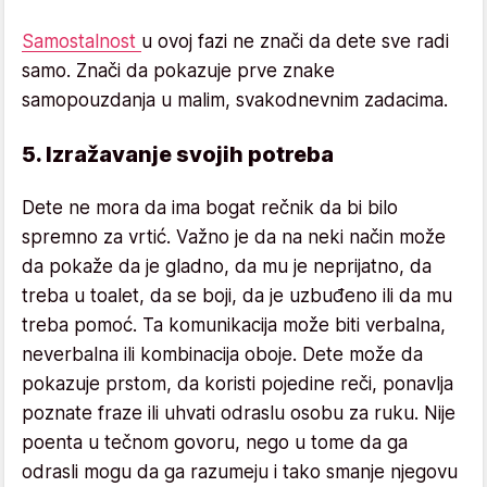
Samostalnost
u ovoj fazi ne znači da dete sve radi
samo. Znači da pokazuje prve znake
samopouzdanja u malim, svakodnevnim zadacima.
5. Izražavanje svojih potreba
Dete ne mora da ima bogat rečnik da bi bilo
spremno za vrtić. Važno je da na neki način može
da pokaže da je gladno, da mu je neprijatno, da
treba u toalet, da se boji, da je uzbuđeno ili da mu
treba pomoć. Ta komunikacija može biti verbalna,
neverbalna ili kombinacija oboje. Dete može da
pokazuje prstom, da koristi pojedine reči, ponavlja
poznate fraze ili uhvati odraslu osobu za ruku. Nije
poenta u tečnom govoru, nego u tome da ga
odrasli mogu da ga razumeju i tako smanje njegovu