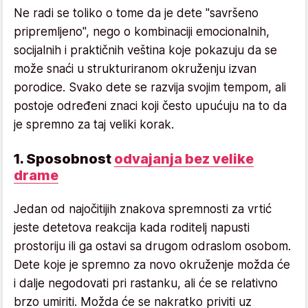
Ne radi se toliko o tome da je dete "savršeno
pripremljeno", nego o kombinaciji emocionalnih,
socijalnih i praktičnih veština koje pokazuju da se
može snaći u strukturiranom okruženju izvan
porodice. Svako dete se razvija svojim tempom, ali
postoje određeni znaci koji često upućuju na to da
je spremno za taj veliki korak.
1. Sposobnost
odvajanja bez velike
drame
Jedan od najočitijih znakova spremnosti za vrtić
jeste detetova reakcija kada roditelj napusti
prostoriju ili ga ostavi sa drugom odraslom osobom.
Dete koje je spremno za novo okruženje možda će
i dalje negodovati pri rastanku, ali će se relativno
brzo umiriti. Možda će se nakratko priviti uz