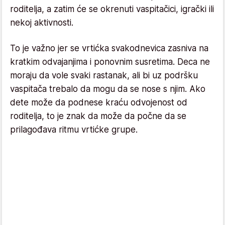
roditelja, a zatim će se okrenuti vaspitačici, igrački ili
nekoj aktivnosti.
To je važno jer se vrtićka svakodnevica zasniva na
kratkim odvajanjima i ponovnim susretima. Deca ne
moraju da vole svaki rastanak, ali bi uz podršku
vaspitača trebalo da mogu da se nose s njim. Ako
dete može da podnese kraću odvojenost od
roditelja, to je znak da može da počne da se
prilagođava ritmu vrtićke grupe.