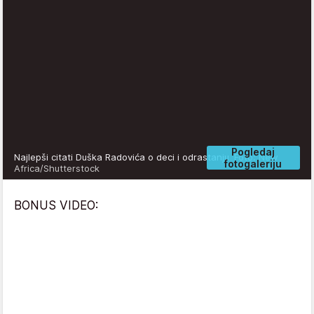
Pogledaj
Najlepši citati Duška Radovića o deci i odrastanju
Foto: New
fotogaleriju
Africa/Shutterstock
BONUS VIDEO: