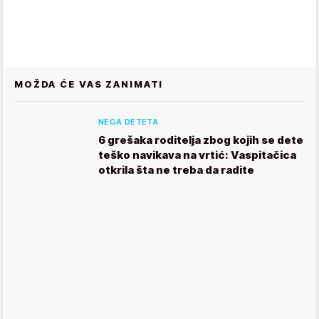
MOŽDA ĆE VAS ZANIMATI
NEGA DETETA
6 grešaka roditelja zbog kojih se dete
teško navikava na vrtić: Vaspitačica
otkrila šta ne treba da radite