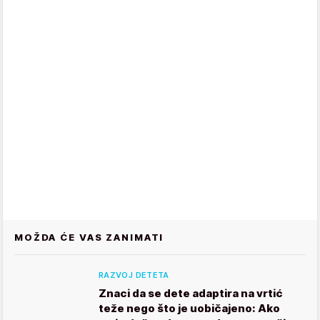
MOŽDA ĆE VAS ZANIMATI
RAZVOJ DETETA
Znaci da se dete adaptira na vrtić
teže nego što je uobičajeno: Ako