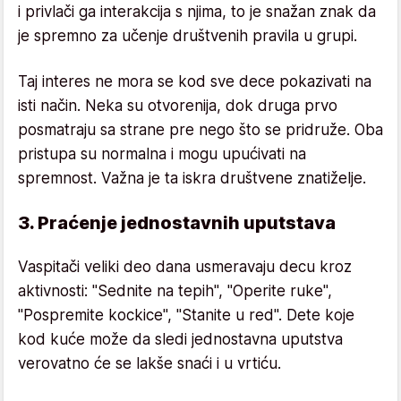
i privlači ga interakcija s njima, to je snažan znak da
je spremno za učenje društvenih pravila u grupi.
Taj interes ne mora se kod sve dece pokazivati na
isti način. Neka su otvorenija, dok druga prvo
posmatraju sa strane pre nego što se pridruže. Oba
pristupa su normalna i mogu upućivati na
spremnost. Važna je ta iskra društvene znatiželje.
3. Praćenje jednostavnih uputstava
Vaspitači veliki deo dana usmeravaju decu kroz
aktivnosti: "Sednite na tepih", "Operite ruke",
"Pospremite kockice", "Stanite u red". Dete koje
kod kuće može da sledi jednostavna uputstva
verovatno će se lakše snaći i u vrtiću.