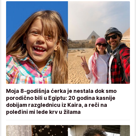
Moja 8-godišnja ćerka je nestala dok smo
porodično bili u Egiptu: 20 godina kasnije
dobijam razglednicu iz Kaira, a reči na
poleđini mi lede krv u žilama