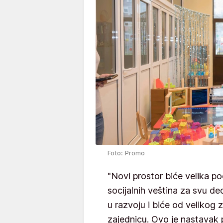
Foto: Promo
"Novi prostor biće velika p
socijalnih veština za svu 
u razvoju i biće od velikog 
zajednicu. Ovo je nastavak pr