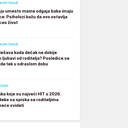
VASPITANJE
ju umesto mame odgaja baka imaju
ce: Psiholozi kažu da ovo ostavlja
ceo život
VASPITANJE
dešava kada dečak ne dobije
 ljubavi od roditelja? Posledice se
ide tek u odraslom dobu
 IGRA
aka koje su najveći HIT u 2026.
 Neke sa spiska se roditeljima
neće svideti