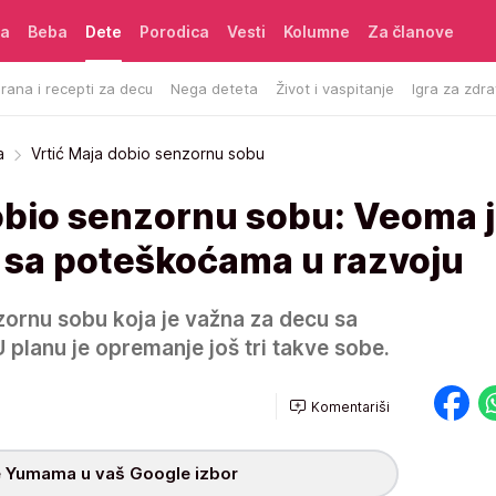
ća
Beba
Dete
Porodica
Vesti
Kolumne
Za članove
rana i recepti za decu
Nega deteta
Život i vaspitanje
Igra za zdra
a
Vrtić Maja dobio senzornu sobu
dobio senzornu sobu: Veoma 
 sa poteškoćama u razvoju
zornu sobu koja je važna za decu sa
planu je opremanje još tri takve sobe.
Komentariši
 Yumama u vaš Google izbor