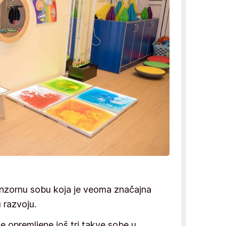
enzornu sobu koja je veoma značajna
 razvoju.
 opremljene još tri takve sobe u