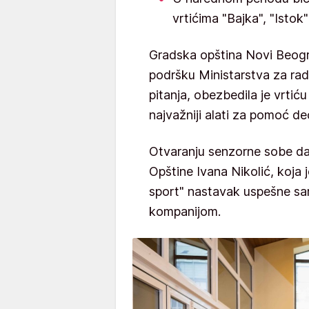
vrtićima "Bajka", "Istok"
Gradska opština Novi Beogra
podršku Ministarstva za rad,
pitanja, obezbedila je vrtić
najvažniji alati za pomoć d
Otvaranju senzorne sobe da
Opštine Ivana Nikolić, koja 
sport" nastavak uspešne s
kompanijom.