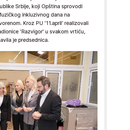
ublike Srbije, koji Opština sprovodi
 Muzičkog inkluzivnog dana na
orenom. Kroz PU '11.april' realizovali
ionice 'Razvigor' u svakom vrtiću,
javila je predsednica.