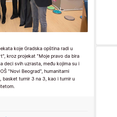
jekata koje Gradska opština radi u
t", kroz projekat "Moje pravo da bira
ka deci svih uzrasta, među kojima su i
a OŠ "Novi Beograd", humanitarni
 basket turnir 3 na 3, kao i turnir u
ditetom.