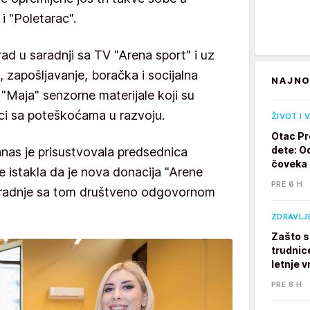
 i "Poletarac".
d u saradnji sa TV "Arena sport" i uz
 zapošljavanje, boračka i socijalna
NAJNO
u "Maja" senzorne materijale koji su
eci sa poteškoćama u razvoju.
ŽIVOT I 
Otac Pr
dete: Od
nas je prisustvovala predsednica
čoveka
je istakla da je nova donacija "Arene
PRE 6 H
aradnje sa tom društveno odgovornom
ZDRAVLJ
Zašto s
trudnic
letnje v
PRE 8 H