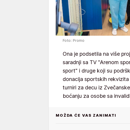
Foto: Promo
Ona je podsetila na više pro
saradnji sa TV "Arenom spor
sport" i druge koji su podrš
donacija sportskih rekvizit
turniri za decu iz Zvečanske,
boćanju za osobe sa invali
MOŽDA ĆE VAS ZANIMATI