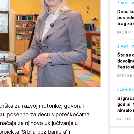
ŽIVOT I 
Deca ko
posledi
trag za 
PRE 9 H
ŽIVOT I 
Šta se 
dovoljno
često v
PRE 10 H
UČENJE I
6 igrač
godini:
odrška za razvoj motorike, govora i
nimalo 
decu, posebno za decu s poteškoćama
PRE 11 H
značaja za njihovo uključivanje u
ojekta 'Srbija bez barijera' i