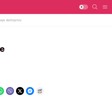
vije detinjstvo
je