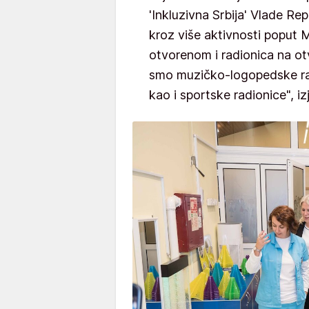
'Inkluzivna Srbija' Vlade Rep
kroz više aktivnosti poput
otvorenom i radionica na otv
smo muzičko-logopedske rad
kao i sportske radionice", iz