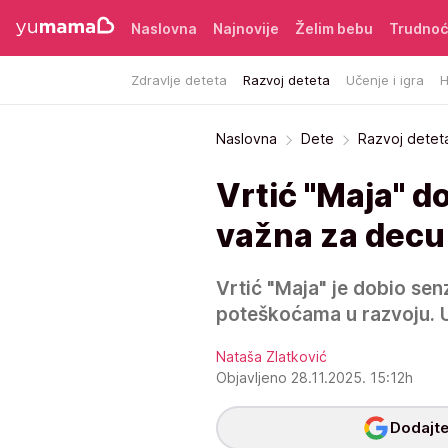
Naslovna
Najnovije
Želim bebu
Trudno
Zdravlje deteta
Razvoj deteta
Učenje i igra
H
Naslovna
Dete
Razvoj detet
Vrtić "Maja" 
važna za decu
Vrtić "Maja" je dobio sen
poteškoćama u razvoju. U 
Nataša Zlatković
Objavljeno 28.11.2025. 15:12h
Dodajte