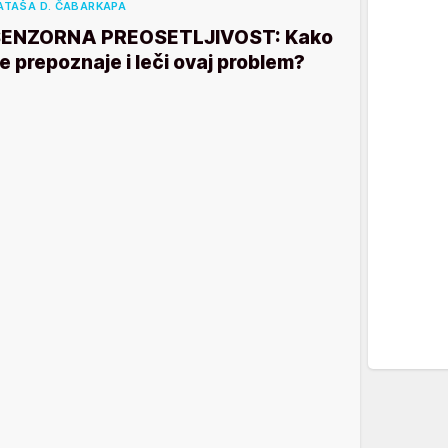
ATAŠA D. ČABARKAPA
ENZORNA PREOSETLJIVOST: Kako
e prepoznaje i leči ovaj problem?