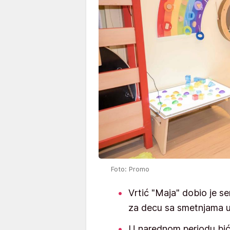
Foto: Promo
Vrtić "Maja" dobio je s
za decu sa smetnjama u
U narednom periodu biće