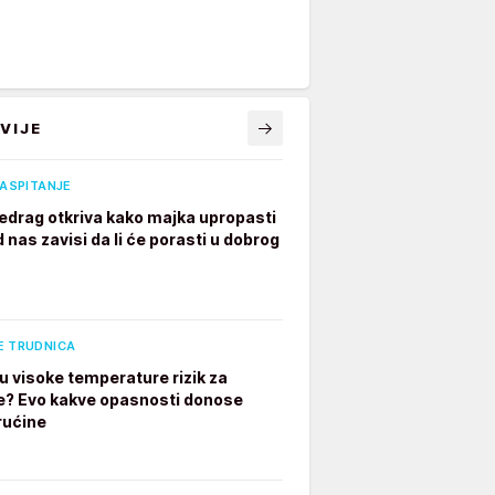
VIJE
VASPITANJE
edrag otkriva kako majka upropasti
 nas zavisi da li će porasti u dobrog
E TRUDNICA
u visoke temperature rizik za
e? Evo kakve opasnosti donose
rućine