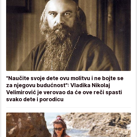
"Naučite svoje dete ovu molitvu i ne bojte se
za njegovu budućnost": Vladika Nikolaj
Velimirović je verovao da će ove reči spasti
svako dete i porodicu