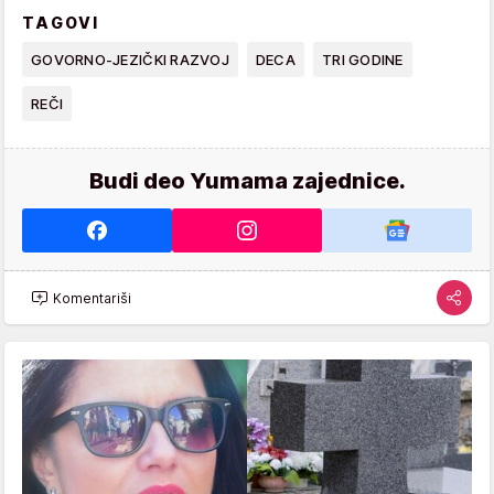
TAGOVI
GOVORNO-JEZIČKI RAZVOJ
DECA
TRI GODINE
REČI
Budi deo Yumama zajednice.
Komentariši