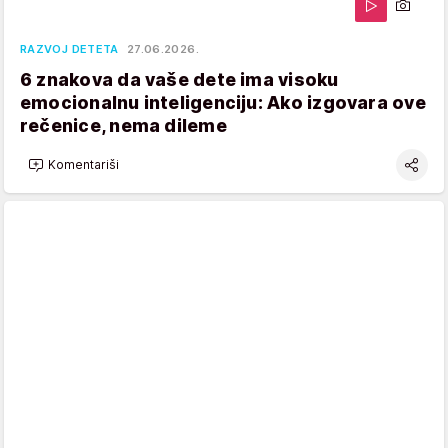
RAZVOJ DETETA
27.06.2026.
6 znakova da vaše dete ima visoku
emocionalnu inteligenciju: Ako izgovara ove
rečenice, nema dileme
Komentariši