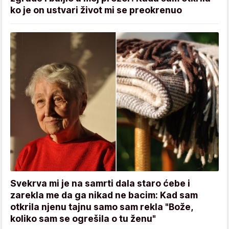
ko je on ustvari život mi se preokrenuo
Svekrva mi je na samrti dala staro ćebe i
zarekla me da ga nikad ne bacim: Kad sam
otkrila njenu tajnu samo sam rekla "Bože,
koliko sam se ogrešila o tu ženu"