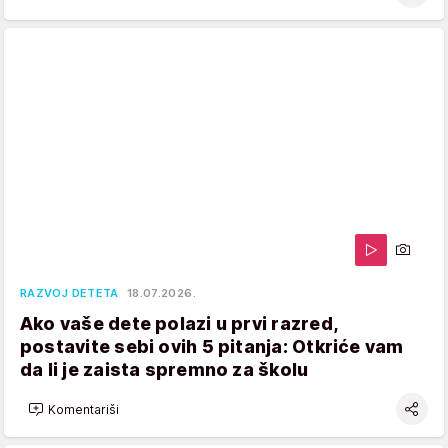
RAZVOJ DETETA
18.07.2026.
Ako vaše dete polazi u prvi razred,
postavite sebi ovih 5 pitanja: Otkriće vam
da li je zaista spremno za školu
Komentariši