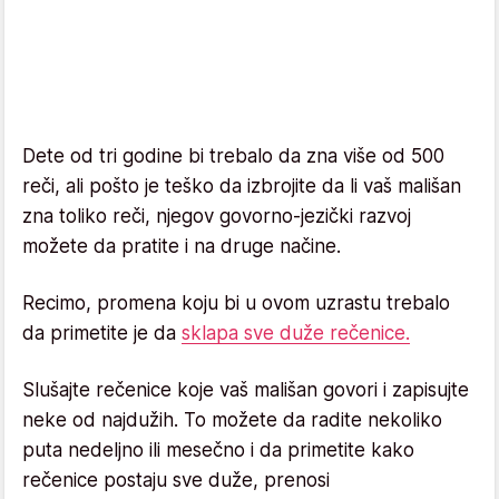
Dete od tri godine bi trebalo da zna više od 500
reči, ali pošto je teško da izbrojite da li vaš mališan
zna toliko reči, njegov govorno-jezički razvoj
možete da pratite i na druge načine.
Recimo, promena koju bi u ovom uzrastu trebalo
da primetite je da
sklapa sve duže rečenice.
Slušajte rečenice koje vaš mališan govori i zapisujte
neke od najdužih. To možete da radite nekoliko
puta nedeljno ili mesečno i da primetite kako
rečenice postaju sve duže, prenosi