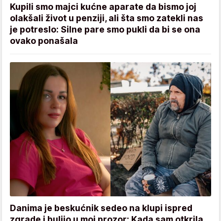
Kupili smo majci kućne aparate da bismo joj
olakšali život u penziji, ali šta smo zatekli nas
je potreslo: Silne pare smo pukli da bi se ona
ovako ponašala
Danima je beskućnik sedeo na klupi ispred
zgrade i buljio u moj prozor: Kada sam otkrila