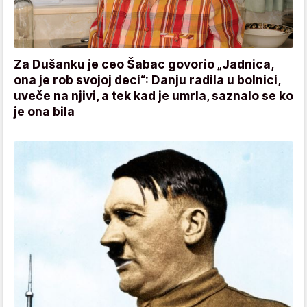
Za Dušanku je ceo Šabac govorio „Jadnica,
ona je rob svojoj deci“: Danju radila u bolnici,
uveče na njivi, a tek kad je umrla, saznalo se ko
je ona bila