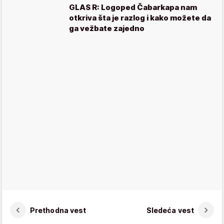
GLAS R: Logoped Čabarkapa nam
otkriva šta je razlog i kako možete da
ga vežbate zajedno
Prethodna vest
Sledeća vest