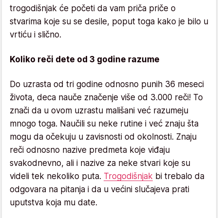
trogodišnjak će početi da vam priča priče o
stvarima koje su se desile, poput toga kako je bilo u
vrtiću i slično.
Koliko reči dete od 3 godine razume
Do uzrasta od tri godine odnosno punih 36 meseci
života, deca nauče značenje više od 3.000 reči! To
znači da u ovom uzrastu mališani već razumeju
mnogo toga. Naučili su neke rutine i već znaju šta
mogu da očekuju u zavisnosti od okolnosti. Znaju
reči odnosno nazive predmeta koje viđaju
svakodnevno, ali i nazive za neke stvari koje su
videli tek nekoliko puta.
Trogodišnjak
bi trebalo da
odgovara na pitanja i da u većini slučajeva prati
uputstva koja mu date.