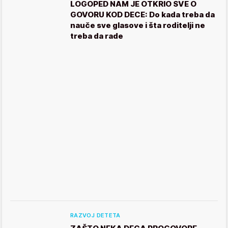
LOGOPED NAM JE OTKRIO SVE O
GOVORU KOD DECE: Do kada treba da
nauče sve glasove i šta roditelji ne
treba da rade
RAZVOJ DETETA