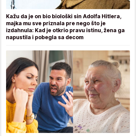
Kažu da je on bio biološki sin Adolfa Hitlera,
majka mu sve priznala pre nego što je
izdahnula: Kad je otkrio pravu istinu, žena ga
napustila i pobegla sa decom