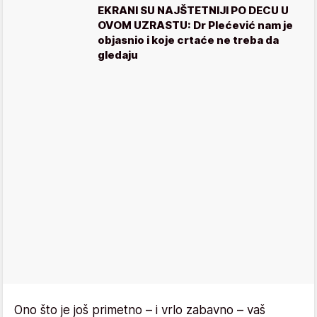
EKRANI SU NAJŠTETNIJI PO DECU U
OVOM UZRASTU: Dr Plećević nam je
objasnio i koje crtaće ne treba da
gledaju
Ono što je još primetno – i vrlo zabavno – vaš