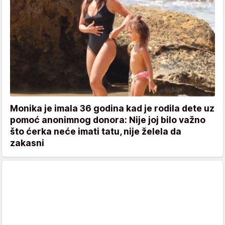
Monika je imala 36 godina kad je rodila dete uz
pomoć anonimnog donora: Nije joj bilo važno
što ćerka neće imati tatu, nije želela da
zakasni