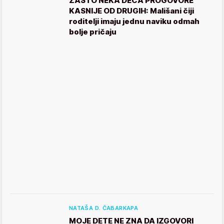
ZAŠTO NEKA DECA PROGOVORE
KASNIJE OD DRUGIH: Mališani čiji
roditelji imaju jednu naviku odmah
bolje pričaju
NATAŠA D. ČABARKAPA
MOJE DETE NE ZNA DA IZGOVORI