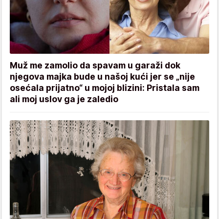
Muž me zamolio da spavam u garaži dok
njegova majka bude u našoj kući jer se „nije
osećala prijatno“ u mojoj blizini: Pristala sam
ali moj uslov ga je zaledio