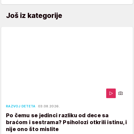
Još iz kategorije
RAZVOJ DETETA
03.08.2026.
Po čemu se jedinci razliku od dece sa
braćom i sestrama? Psiholozi otkrili istinu, i
nije ono što mislite