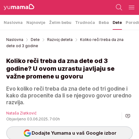
Naslovna
Najnovije
Želim bebu
Trudnoća
Beba
Dete
Porod
Naslovna
Dete
Razvoj deteta
Koliko reči treba da zna
dete od 3 godine
Koliko reči treba da zna dete od 3
godine? U ovom uzrastu javljaju se
važne promene u govoru
Evo koliko reči treba da zna dete od tri godine i
kako da procenite da li se njegovo govor uredno
razvija.
Nataša Zlatković
Objavljeno 03.06.2025. 7:00h
Dodajte Yumama u vaš Google izbor