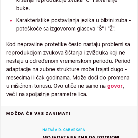
buke.
Karakteristike postavljanja jezika u blizini zuba -
poteškoće sa izgovorom glasova "Š" i "Ž".
Kod nepravilne protetike često nastaju problemi sa
reprodukcijom zvukova šištanja i zvižduka koji ne
nestaju u određenom vremenskom periodu. Period
adaptacije na zubne strukture može trajati dugo -
mesecima ili čak godinama. Može doći do promena
u mišićnom tonusu. Ovo utiče ne samo na
govor
,
već i na spoljašnje parametre lica.
MOŽDA ĆE VAS ZANIMATI
NATAŠA D. ČABARKAPA
MOJE DETE NE ZNA DA IZGOVORI