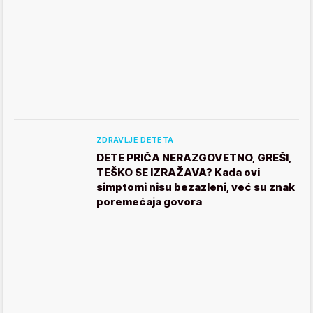
ZDRAVLJE DETETA
DETE PRIČA NERAZGOVETNO, GREŠI,
TEŠKO SE IZRAŽAVA? Kada ovi
simptomi nisu bezazleni, već su znak
poremećaja govora