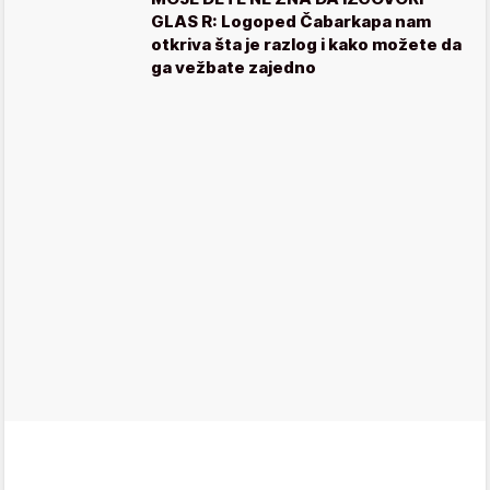
GLAS R: Logoped Čabarkapa nam
otkriva šta je razlog i kako možete da
ga vežbate zajedno