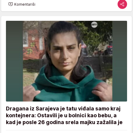
Komentariši
Dragana iz Sarajeva je tatu viđala samo kraj
kontejnera: Ostavili je u bolnici kao bebu, a
kad je posle 26 godina srela majku zažalila je