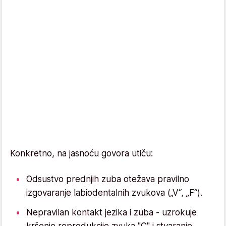
Konkretno, na jasnoću govora utiču:
Odsustvo prednjih zuba otežava pravilno
izgovaranje labiodentalnih zvukova („V“, „F“).
Nepravilan kontakt jezika i zuba - uzrokuje
kršenje reprodukcije zvuka "C" i stvaranje