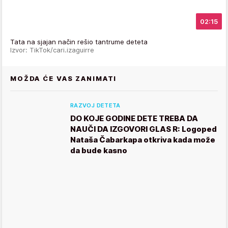
02:15
Tata na sjajan način rešio tantrume deteta
Izvor: TikTok/cari.izaguirre
MOŽDA ĆE VAS ZANIMATI
RAZVOJ DETETA
DO KOJE GODINE DETE TREBA DA
NAUČI DA IZGOVORI GLAS R: Logoped
Nataša Čabarkapa otkriva kada može
da bude kasno