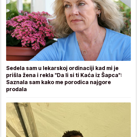
Sedela sam u lekarskoj ordinaciji kad mi je
prišla žena i rekla "Da li si ti Kaća iz Šapca":
Saznala sam kako me porodica najgore
prodala