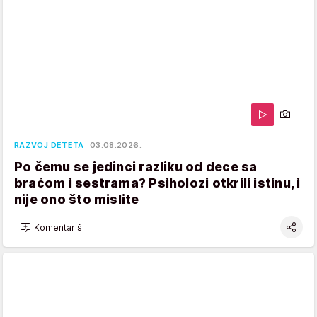
RAZVOJ DETETA
03.08.2026.
Po čemu se jedinci razliku od dece sa
braćom i sestrama? Psiholozi otkrili istinu, i
nije ono što mislite
Komentariši