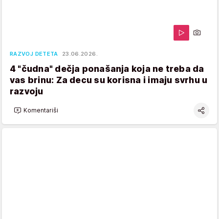
RAZVOJ DETETA
23.06.2026.
4 "čudna" dečja ponašanja koja ne treba da
vas brinu: Za decu su korisna i imaju svrhu u
razvoju
Komentariši