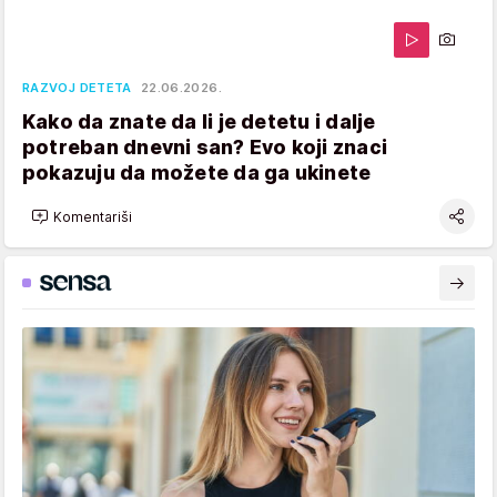
RAZVOJ DETETA
22.06.2026.
Kako da znate da li je detetu i dalje
potreban dnevni san? Evo koji znaci
pokazuju da možete da ga ukinete
Komentariši