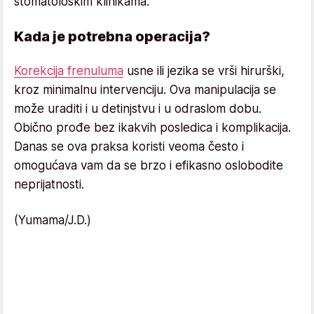
stomatološkim klinikama.
Kada je potrebna operacija?
Korekcija frenuluma
usne ili jezika se vrši hirurški,
kroz minimalnu intervenciju. Ova manipulacija se
može uraditi i u detinjstvu i u odraslom dobu.
Obično prođe bez ikakvih posledica i komplikacija.
Danas se ova praksa koristi veoma često i
omogućava vam da se brzo i efikasno oslobodite
neprijatnosti.
(Yumama/J.D.)