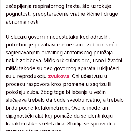
začepljenja respiratornog trakta, što uzrokuje
pognutost, preopterećenje vratne kičme i druge
abnormalnosti.
U slučaju govornih nedostataka kod odraslih,
potrebno je pozabaviti se ne samo zubima, već i
sagledavanjem pravilnog anatomskog položaja
nekih zglobova. Mišić orbicularis oris, usne i žvaćni
mišići takođe su deo govornog aparata i uključeni
su u reprodukciju
zvukova
. Oni učestvuju u
procesu razgovora kroz promene u zagrizu ili
položaju zuba. Zbog toga bi lečenje u većini
slučajeva trebalo da bude sveobuhvatno, a trebalo
bi da počne kefalometrijom. Ovo je moderan
dijagnostički alat koji pomaže da se identifikuju
karakteristike skeleta lica. Studija se sprovodi u