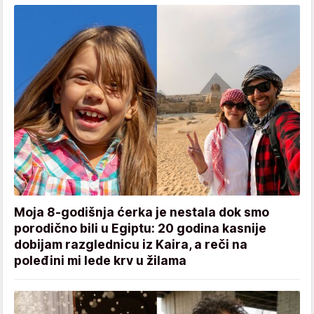
Moja 8-godišnja ćerka je nestala dok smo
porodično bili u Egiptu: 20 godina kasnije
dobijam razglednicu iz Kaira, a reči na
poleđini mi lede krv u žilama