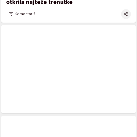
otkrila najteže trenutke
Komentariši