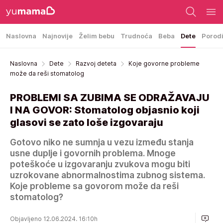
Naslovna
Najnovije
Želim bebu
Trudnoća
Beba
Dete
Porod
Naslovna
Dete
Razvoj deteta
Koje govorne probleme
može da reši stomatolog
PROBLEMI SA ZUBIMA SE ODRAŽAVAJU
I NA GOVOR: Stomatolog objasnio koji
glasovi se zato loše izgovaraju
Gotovo niko ne sumnja u vezu između stanja
usne duplje i govornih problema. Mnoge
poteškoće u izgovaranju zvukova mogu biti
uzrokovane abnormalnostima zubnog sistema.
Koje probleme sa govorom može da reši
stomatolog?
Objavljeno 12.06.2024. 16:10h