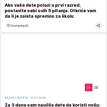
Ako vaše dete polazi u prvi razred,
postavite sebi ovih 5 pitanja: Otkriće vam
da li je zaista spremno za školu
Komentariši
RAZVOJ DETETA
13.07.2026.
Za 3 dana sam naučila dete da koristi nošu: