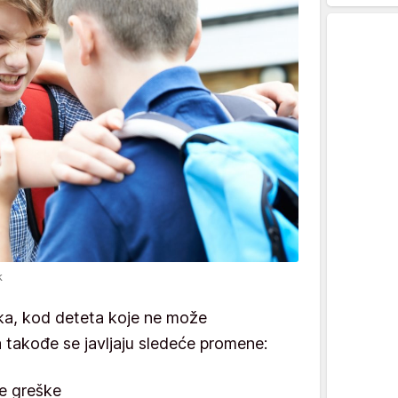
k
ka, kod deteta koje ne može
sa takođe se javljaju sledeće promene:
je greške