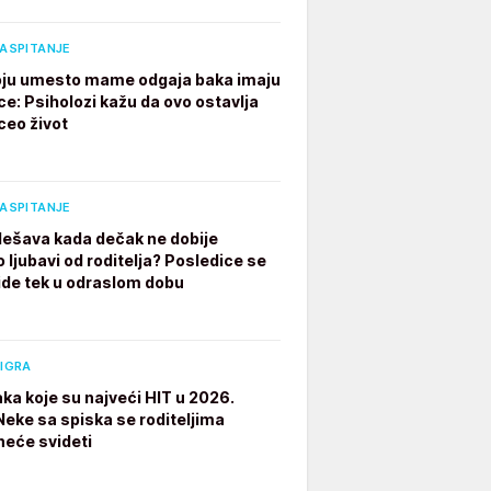
VASPITANJE
ju umesto mame odgaja baka imaju
ce: Psiholozi kažu da ovo ostavlja
ceo život
VASPITANJE
dešava kada dečak ne dobije
 ljubavi od roditelja? Posledice se
ide tek u odraslom dobu
 IGRA
aka koje su najveći HIT u 2026.
 Neke sa spiska se roditeljima
neće svideti