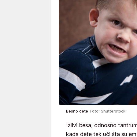
Besno dete
Foto: Shutterstock
Izlivi besa, odnosno tantru
kada dete tek uči šta su emo