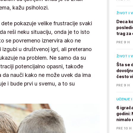
lema, kažu psiholozi.
ŽIVOT I 
Deca ko
dete pokazuje velike frustracije svaki
posledi
a reši neku situaciju, onda je to isto
trag za 
ko se povremeno iznervira ako ne
PRE 9 H
 izgubi u društvenoj igri, ali preterano
ŽIVOT I 
 ukazuje na problem. Ne samo da su
Šta se 
traciji potencijalno opasni, takođe
dovoljno
a da nauči kako ne može uvek da ima
često v
je i bude prvi u svemu, a to su
PRE 9 H
UČENJE I
6 igrač
godini:
nimalo 
PRE 10 H