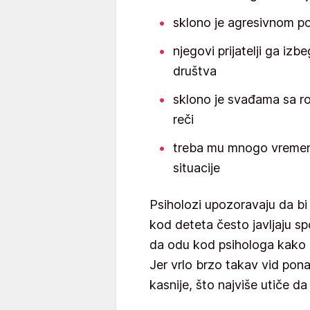
sklono je agresivnom p
njegovi prijatelji ga izbe
društva
sklono je svađama sa rodi
reči
treba mu mnogo vremen
situacije
Psiholozi upozoravaju da bi r
kod deteta često javljaju s
da odu kod psihologa kako b
Jer vrlo brzo takav vid pon
kasnije, što najviše utiče d