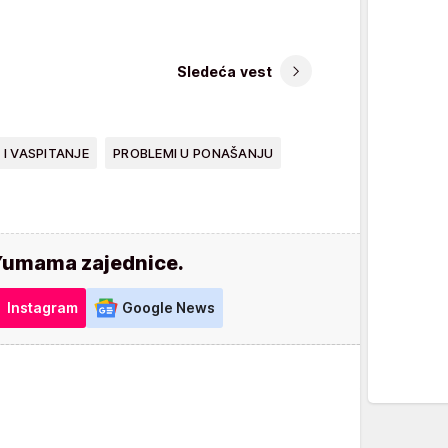
Sledeća vest
I VASPITANJE
PROBLEMI U PONAŠANJU
Yumama zajednice.
Instagram
Google News