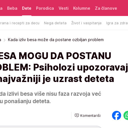
ća
Beba
Dete
Porodica
Vesti
Kolumne
Za članove
rana i recepti za decu
Nega deteta
Život i vaspitanje
Igra za zdra
a
Kada izliv besa može da postane ozbiljan problem
 BESA MOGU DA POSTANU
LEM: Psiholozi upozoravaj
najvažniji je uzrast deteta
a izlivi besa više nisu faza razvoja već
 u ponašanju deteta.
Komentariši