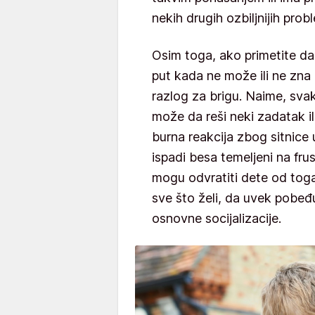
nekih drugih ozbiljnijih prob
Osim toga, ako primetite da 
put kada ne može ili ne zna d
razlog za brigu. Naime, sva
može da reši neki zadatak ili
burna reakcija zbog sitnice
ispadi besa temeljeni na frus
mogu odvratiti dete od tog
sve što želi, da uvek pobeđu
osnovne socijalizacije.