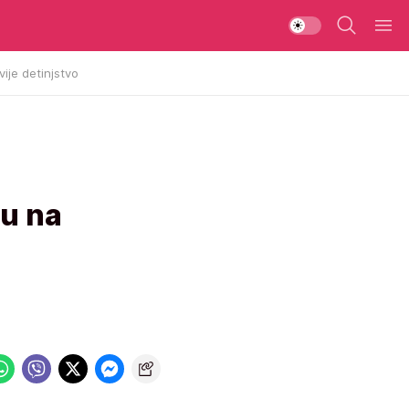
vije detinjstvo
u na