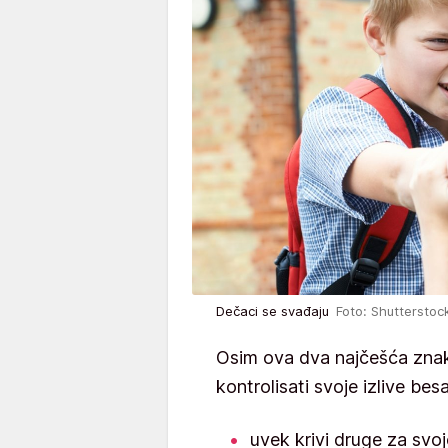
Dečaci se svađaju
Foto: Shutterstoc
Osim ova dva najčešća zna
kontrolisati svoje izlive be
uvek krivi druge za svo