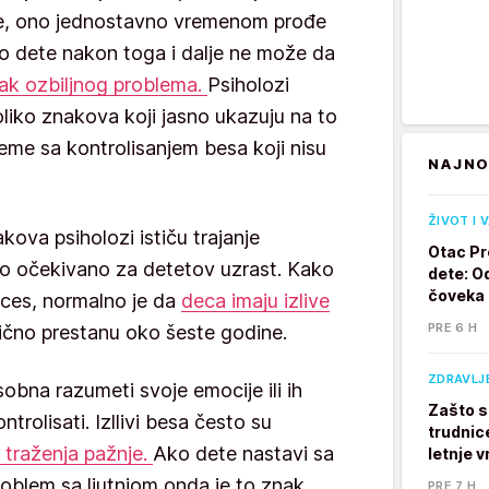
lje, ono jednostavno vremenom prođe
 dete nakon toga i dalje ne može da
ak ozbiljnog problema.
Psiholozi
oliko znakova koji jasno ukazuju na to
me sa kontrolisanjem besa koji nisu
NAJNO
ŽIVOT I 
kova psiholozi ističu trajanje
Otac Pr
to očekivano za detetov uzrast. Kako
dete: Od
čoveka
rces, normalno je da
deca imaju izlive
PRE 6 H
bično prestanu oko šeste godine.
ZDRAVLJ
obna razumeti svoje emocije ili ih
Zašto s
rolisati. Izllivi besa često su
trudnic
 traženja pažnje.
Ako dete nastavi sa
letnje v
roblem sa ljutnjom onda je to znak
PRE 7 H