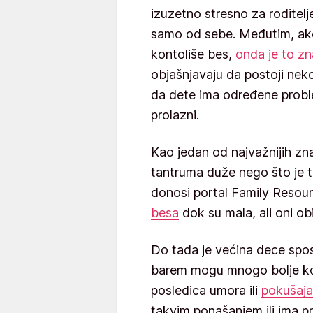
izuzetno stresno za rodite
samo od sebe. Međutim, ako
kontoliše bes,
onda je to zn
objašnjavaju da postoji nek
da dete ima određene proble
prolazni.
Kao jedan od najvažnijih zna
tantruma duže nego što je 
donosi portal Family Resou
besa
dok su mala, ali oni o
Do tada je većina dece spos
barem mogu mnogo bolje kont
posledica umora ili
pokušaja
takvim ponašanjem ili ima p