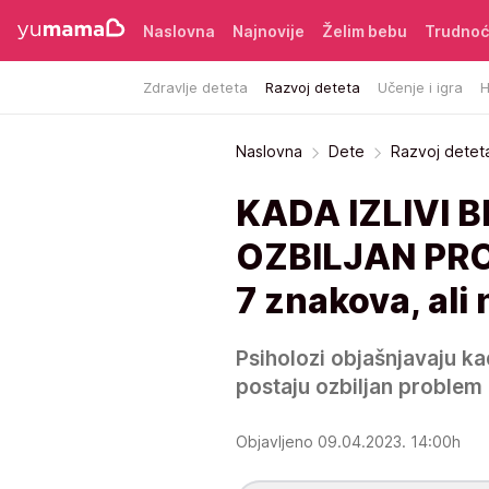
Naslovna
Najnovije
Želim bebu
Trudno
Zdravlje deteta
Razvoj deteta
Učenje i igra
H
Naslovna
Dete
Razvoj detet
KADA IZLIVI
OZBILJAN PROB
7 znakova, ali 
Psiholozi objašnjavaju kad
postaju ozbiljan problem
Objavljeno 09.04.2023. 14:00h