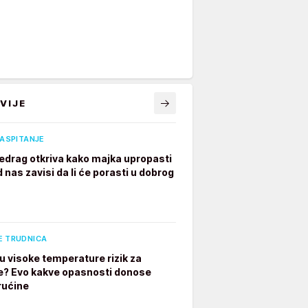
VIJE
VASPITANJE
edrag otkriva kako majka upropasti
 nas zavisi da li će porasti u dobrog
E TRUDNICA
u visoke temperature rizik za
e? Evo kakve opasnosti donose
rućine