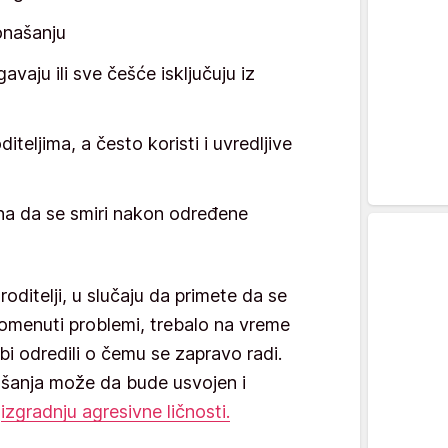
onašanju
gavaju ili sve češće isključuju iz
teljima, a često koristi i uvredljive
a da se smiri nakon određene
oditelji, u slučaju da primete da se
pomenuti problemi, trebalo na vreme
i odredili o čemu se zapravo radi.
ašanja može da bude usvojen i
a
izgradnju agresivne ličnosti.