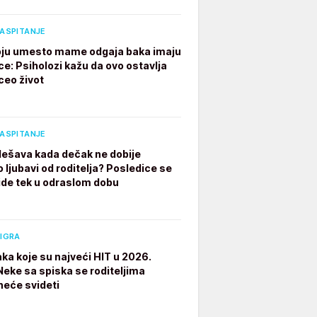
VASPITANJE
ju umesto mame odgaja baka imaju
ce: Psiholozi kažu da ovo ostavlja
ceo život
VASPITANJE
dešava kada dečak ne dobije
 ljubavi od roditelja? Posledice se
ide tek u odraslom dobu
 IGRA
aka koje su najveći HIT u 2026.
 Neke sa spiska se roditeljima
neće svideti