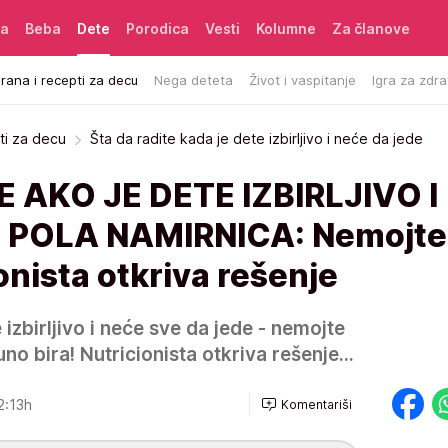
ća
Beba
Dete
Porodica
Vesti
Kolumne
Za članove
rana i recepti za decu
Nega deteta
Život i vaspitanje
Igra za zdra
ti za decu
Šta da radite kada je dete izbirljivo i neće da jede
 AKO JE DETE IZBIRLJIVO I
 POLA NAMIRNICA: Nemojte
ionista otkriva rešenje
 izbirljivo i neće sve da jede - nemojte
uno bira! Nutricionista otkriva rešenje...
2:13h
Komentariši