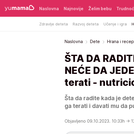
Naslovna
Najnovije
Želim bebu
Trudno
Zdravlje deteta
Razvoj deteta
Učenje i igra
H
Naslovna
Dete
Hrana i recep
ŠTA DA RADITE
NEĆE DA JEDE
terati - nutric
Šta da radite kada je dete
ga terati i davati mu da p
Objavljeno 09.10.2023. 10:33h
→ 1