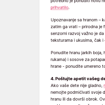
potrebno je ponuditi novu 
prihvatilo
.
Upoznavanje sa hranom – ka
zatim ga vrati – prirodna je
senzorni razvoj važno je da
teksturama i ukusima, čak i
Ponudite hranu jarkih boja, 
rukama) i sosove za potapan
hrane - ponudite umereno to
4. Poštujte apetit vašeg d
Ako vaše dete nije gladno,
nemojte podmićivati svoje de
hranu ili da dovrši obrok. 