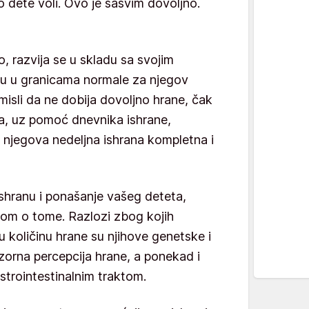
 dete voli. Ovo je sasvim dovoljno.
, razvija se u skladu sa svojim
inu u granicama normale za njegov
misli da ne dobija dovoljno hrane, čak
ga, uz pomoć dnevnika ishrane,
e njegova nedeljna ishrana kompletna i
 ishranu i ponašanje vašeg deteta,
rom o tome. Razlozi zbog kojih
 količinu hrane su njihove genetske i
zorna percepcija hrane, a ponekad i
strointestinalnim traktom.