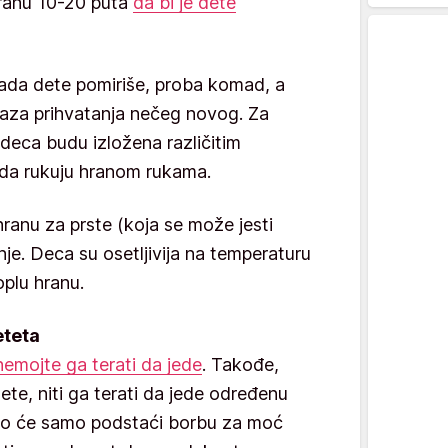
hranu 10-20 puta
da bi je dete
da dete pomiriše, proba komad, a
 faza prihvatanja nečeg novog. Za
 deca budu izložena različitim
 da rukuju hranom rukama.
hranu za prste (koja se može jesti
je. Deca su osetljivija na temperaturu
plu hranu.
eteta
nemojte ga terati da jede
. Takođe,
te, niti ga terati da jede određenu
Ovo će samo podstaći borbu za moć