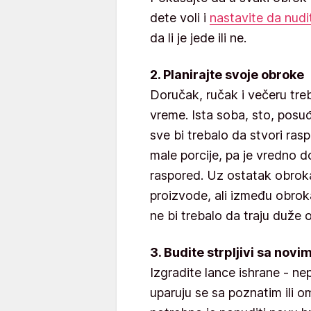
dete voli i
nastavite da nudi
da li je jede ili ne.
2. Planirajte svoje obroke
Doručak, ručak i večeru treba
vreme. Ista soba, sto, pos
sve bi trebalo da stvori ras
male porcije, pa je vredno d
raspored. Uz ostatak obroka
proizvode, ali između obrok
ne bi trebalo da traju duže 
3. Budite strpljivi sa nov
Izgradite lance ishrane - nep
uparuju se sa poznatim ili om