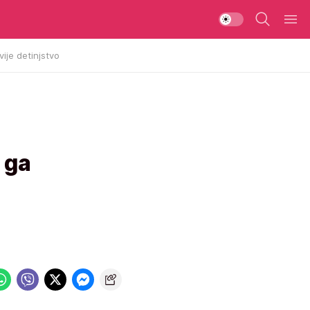
vije detinjstvo
 ga