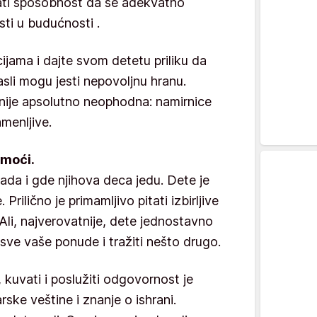
ati sposobnost da se adekvatno
osti u budućnosti .
ijama i dajte svom detetu priliku da
asli mogu jesti nepovoljnu hranu.
nije apsolutno neophodna: namirnice
amenljive.
omoći.
kada i gde njihova deca jedu. Dete je
rilično je primamljivo pitati izbirljive
 Ali, najverovatnije, dete jednostavno
 sve vaše ponude i tražiti nešto drugo.
 kuvati i poslužiti odgovornost je
arske veštine i znanje o ishrani.