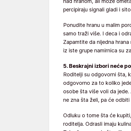
nad hranom, ali može omet
percipiraju signali gladi i sit
Ponudite hranu u malim porc
samo traži više. I deca i odr
Zapamtite da nijedna hrana 
iz iste grupe namirnica su z
5. Beskrajni izbori neće p
Roditelji su odgovorni šta, 
odgovorno za to koliko jede. P
osobe šta više voli da jede.
ne zna šta želi, pa će odbiti
Odluku o tome šta će kupiti,
roditelja. Odrasli imaju kulin