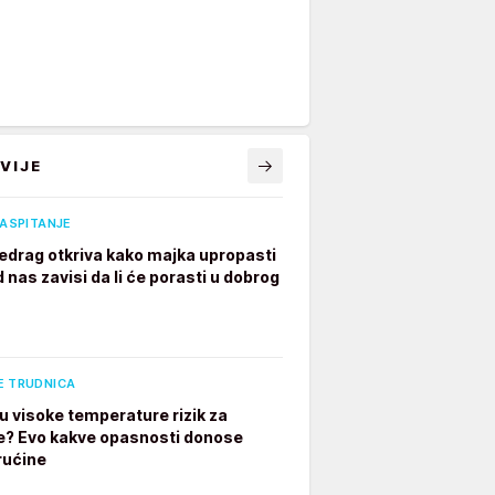
VIJE
VASPITANJE
edrag otkriva kako majka upropasti
 nas zavisi da li će porasti u dobrog
E TRUDNICA
u visoke temperature rizik za
e? Evo kakve opasnosti donose
rućine