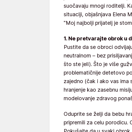
suočavaju mnogi roditelji. 
situaciji, objašnjava Elena M
"Moj najbolji prijatelj je st
1. Ne pretvarajte obrok u
Pustite da se obroci odvijaj
neutralnom – bez prisiljavan
što ste jeli). Što je više gužv
problematičnije detetovo po
zajedno (čak i ako vas ima 
hranjenje kao zasebnu misiju
modelovanje zdravog ponaša
Oduprite se želji da bebu h
pripremili za celu porodicu. 
Pokušajte da u svaki obrok 