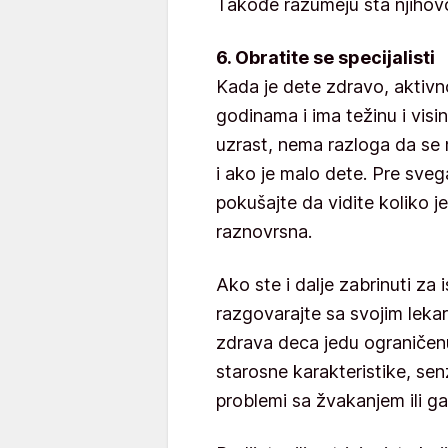
Takođe razumeju šta njihovo
6. Obratite se specijalisti
Kada je dete zdravo, aktivno
godinama i ima težinu i vis
uzrast, nema razloga da se 
i ako je malo dete. Pre sve
pokušajte da vidite koliko j
raznovrsna.
Ako ste i dalje zabrinuti za
razgovarajte sa svojim leka
zdrava deca jedu ograničenu
starosne karakteristike, sen
problemi sa žvakanjem ili ga