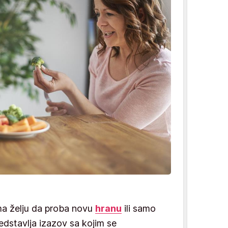
nema želju da proba novu
hranu
ili samo
edstavlja izazov sa kojim se