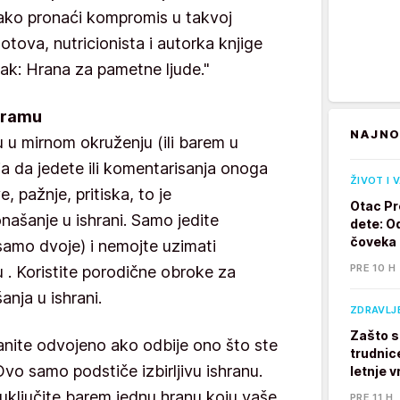
Kako pronaći kompromis u takvoj
otova, nutricionista i autorka knjige
omak: Hrana za pametne ljude."
 dramu
NAJNO
u u mirnom okruženju (ili barem u
ja da jedete ili komentarisanja onoga
ŽIVOT I 
e, pažnje, pritiska, to je
Otac Pr
našanje u ishrani. Samo jedite
dete: Od
čoveka
samo dvoje) i nemojte uzimati
PRE 10 H
 . Koristite porodične obroke za
nja u ishrani.
ZDRAVLJ
Zašto s
ranite odvojeno ako odbije ono što ste
trudnic
Ovo samo podstiče izbirljivu ishranu.
letnje v
uključite barem jednu hranu koju vaše
PRE 11 H