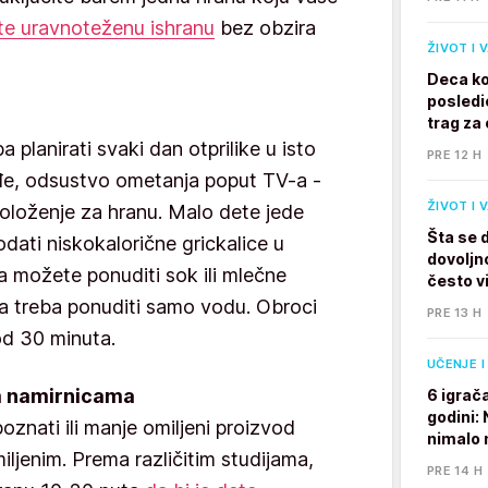
te uravnoteženu ishranu
bez obzira
ŽIVOT I 
Deca ko
posledi
trag za 
 planirati svaki dan otprilike u isto
PRE 12 H
uđe, odsustvo ometanja poput TV-a -
ŽIVOT I 
položenje za hranu. Malo dete jede
Šta se 
odati niskokalorične grickalice u
dovoljno
 možete ponuditi sok ili mlečne
često v
a treba ponuditi samo vodu. Obroci
PRE 13 H
od 30 minuta.
UČENJE I
im namirnicama
6 igrač
godini:
oznati ili manje omiljeni proizvod
nimalo 
iljenim. Prema različitim studijama,
PRE 14 H