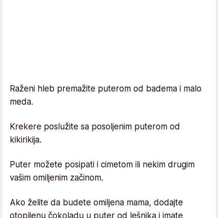
Raženi hleb premažite puterom od badema i malo
meda.
Krekere poslužite sa posoljenim puterom od
kikirikija.
Puter možete posipati i cimetom ili nekim drugim
vašim omiljenim začinom.
Ako želite da budete omiljena mama, dodajte
otopljenu čokoladu u puter od lešnika i imate