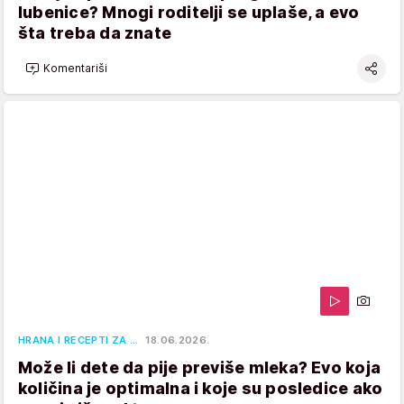
lubenice? Mnogi roditelji se uplaše, a evo
šta treba da znate
Komentariši
HRANA I RECEPTI ZA …
18.06.2026.
Može li dete da pije previše mleka? Evo koja
količina je optimalna i koje su posledice ako