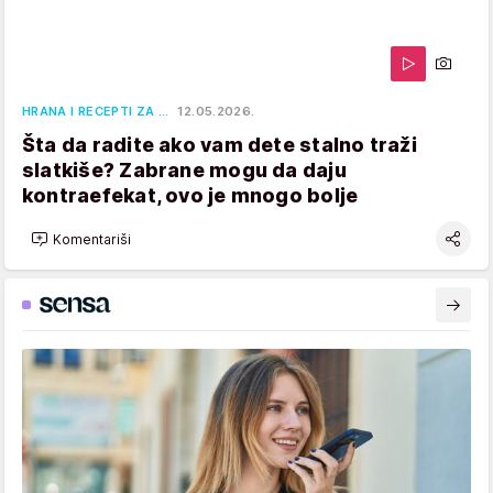
HRANA I RECEPTI ZA …
12.05.2026.
Šta da radite ako vam dete stalno traži
slatkiše? Zabrane mogu da daju
kontraefekat, ovo je mnogo bolje
Komentariši