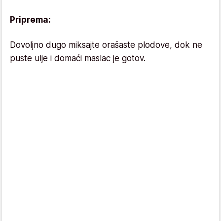
Priprema:
Dovoljno dugo miksajte orašaste plodove, dok ne
puste ulje i domaći maslac je gotov.