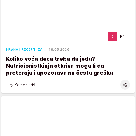
HRANA I RECEPTI ZA …
16.05.2026.
Koliko voća deca treba da jedu?
Nutricionistkinja otkriva mogu li da
preteraju i upozorava na čestu grešku
Komentariši