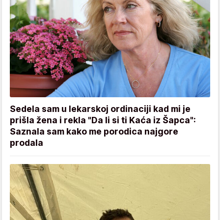
Sedela sam u lekarskoj ordinaciji kad mi je
prišla žena i rekla "Da li si ti Kaća iz Šapca":
Saznala sam kako me porodica najgore
prodala