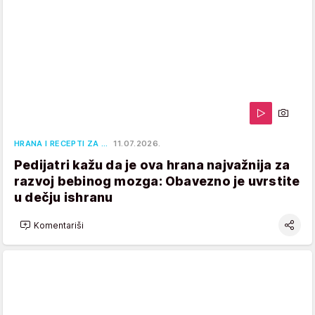
HRANA I RECEPTI ZA …
11.07.2026.
Pedijatri kažu da je ova hrana najvažnija za
razvoj bebinog mozga: Obavezno je uvrstite
u dečju ishranu
Komentariši