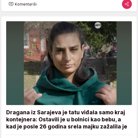
Komentariši
Dragana iz Sarajeva je tatu viđala samo kraj
kontejnera: Ostavili je u bolnici kao bebu, a
kad je posle 26 godina srela majku zažalila je