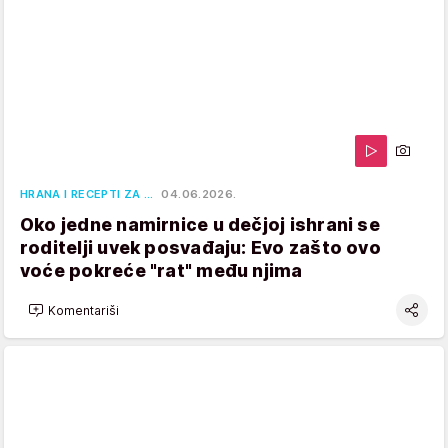
HRANA I RECEPTI ZA …
04.06.2026.
Oko jedne namirnice u dečjoj ishrani se
roditelji uvek posvađaju: Evo zašto ovo
voće pokreće "rat" među njima
Komentariši