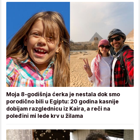
Moja 8-godišnja ćerka je nestala dok smo
porodično bili u Egiptu: 20 godina kasnije
dobijam razglednicu iz Kaira, a reči na
poleđini mi lede krv u žilama