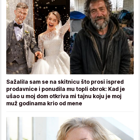
Sažalila sam se na skitnicu što prosi ispred
prodavnice i ponudila mu topli obrok: Kad je
ušao u moj dom otkriva mi tajnu koju je moj
muž godinama krio od mene