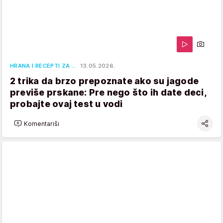
HRANA I RECEPTI ZA …
13.05.2026.
2 trika da brzo prepoznate ako su jagode
previše prskane: Pre nego što ih date deci,
probajte ovaj test u vodi
Komentariši