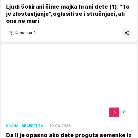
Ljudi šokirani čime majka hrani dete (1): "To
je zlostavljanje", oglasili se i stručnjaci, ali
ona ne mari
Komentariši
HRANA I RECEPTI ZA …
19.06.2026.
Da li je opasno ako dete proguta semenke iz