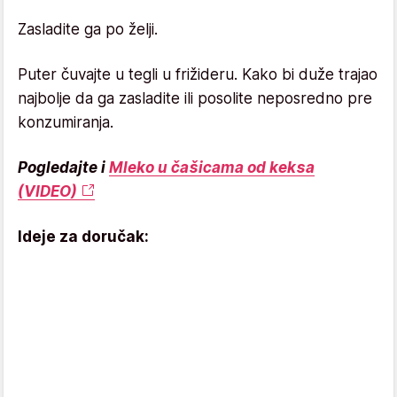
Zasladite ga po želji.
Puter čuvajte u tegli u frižideru. Kako bi duže trajao
najbolje da ga zasladite ili posolite neposredno pre
konzumiranja.
Pogledajte i
Mleko u čašicama od keksa
(VIDEO)
Ideje za doručak: