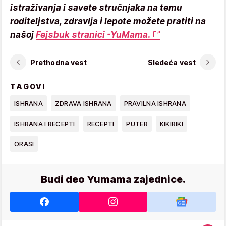
istraživanja i savete stručnjaka na temu
roditeljstva, zdravlja i lepote možete pratiti na
našoj
Fejsbuk stranici -YuMama.
Prethodna vest
Sledeća vest
TAGOVI
ISHRANA
ZDRAVA ISHRANA
PRAVILNA ISHRANA
ISHRANA I RECEPTI
RECEPTI
PUTER
KIKIRIKI
ORASI
Budi deo Yumama zajednice.