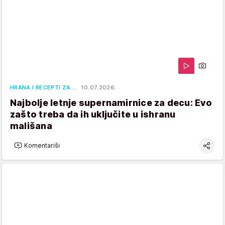
HRANA I RECEPTI ZA …
10.07.2026.
Najbolje letnje supernamirnice za decu: Evo
zašto treba da ih uključite u ishranu
mališana
Komentariši