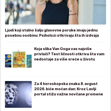
Ljudi koji stalno šalju glasovne poruke imaju jednu
posebnu osobinu: Psiholozi otkrivaju šta ih izdvaja
Koja slika Van Goga vas najviše
privlači? Test ličnosti otkriva šta vam
nedostaje za više sreće u životu
Za 4 horoskopska znaka 8. avgust
2026. biće moćan dan: Kroz Lavlji
portal stižu važne novčane promene