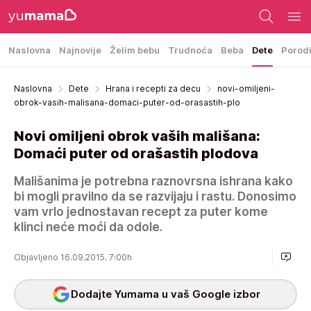
Naslovna
Najnovije
Želim bebu
Trudnoća
Beba
Dete
Porod
Naslovna
Dete
Hrana i recepti za decu
novi-omiljeni-
obrok-vasih-malisana-domaci-puter-od-orasastih-plo
Novi omiljeni obrok vaših mališana:
Domaći puter od orašastih plodova
Mališanima je potrebna raznovrsna ishrana kako
bi mogli pravilno da se razvijaju i rastu. Donosimo
vam vrlo jednostavan recept za puter kome
klinci neće moći da odole.
Objavljeno 16.09.2015. 7:00h
Dodajte Yumama u vaš Google izbor