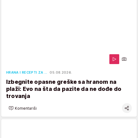
HRANA I RECEPTI ZA …
05.08.2026.
Izbegnite opasne greške sa hranom na
plaži: Evo na šta da pazite da ne dođe do
trovanja
Komentariši