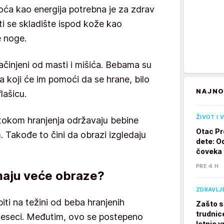
a kao energija potrebna je za zdrav
sti se skladište ispod kože kao
e noge.
ačinjeni od masti i mišića. Bebama su
a koji će im pomoći da se hrane, bilo
NAJNO
lašicu.
ŽIVOT I 
okom hranjenja održavaju bebine
Otac Pr
m. Takođe to čini da obrazi izgledaju
dete: Od
čoveka
PRE 4 H
imaju veće obraze?
ZDRAVLJ
i na težini od beba hranjenih
Zašto s
trudnic
meseci. Međutim, ovo se postepeno
letnje v