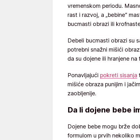
vremenskom periodu. Masnoć
rast i razvoj, a „bebine“ ma
bucmasti obrazi ili krofnast
Debeli bucmasti obrazi su s
potrebni snažni mišići obraz
da su dojene ili hranjene na f
Ponavljajući
pokreti sisanja
t
mišiće obraza punijim i jači
zaobljenije.
Da li dojene bebe 
Dojene bebe mogu brže dobit
formulom u prvih nekoliko 