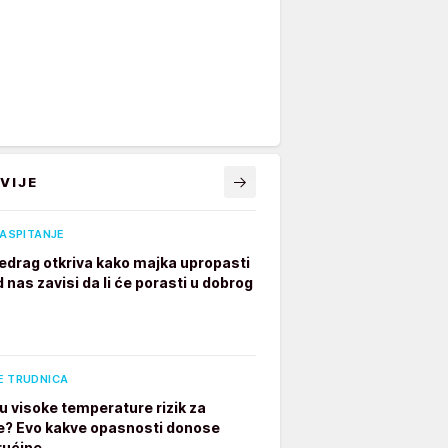
VIJE
VASPITANJE
edrag otkriva kako majka upropasti
 nas zavisi da li će porasti u dobrog
E TRUDNICA
u visoke temperature rizik za
e? Evo kakve opasnosti donose
rućine