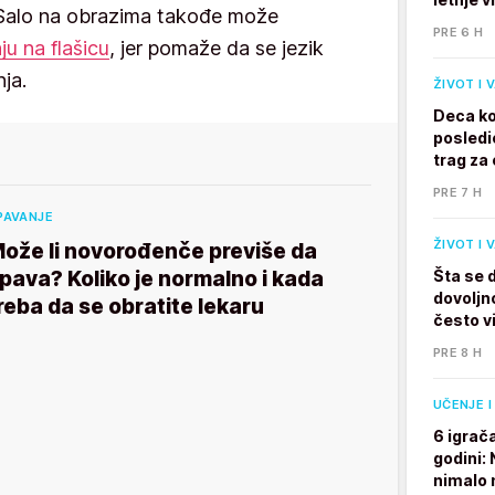
 Salo na obrazima takođe može
PRE 6 H
ju na flašicu
, jer pomaže da se jezik
ja.
ŽIVOT I 
Deca ko
posledi
trag za 
PRE 7 H
PAVANJE
ŽIVOT I 
ože li novorođenče previše da
pava? Koliko je normalno i kada
Šta se 
dovoljno
reba da se obratite lekaru
često v
PRE 8 H
UČENJE I
6 igrač
godini:
nimalo 