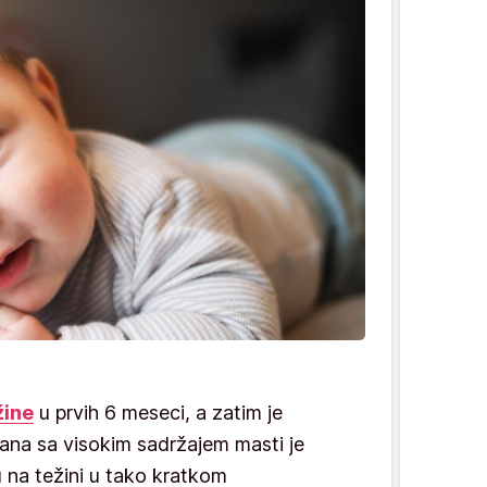
žine
u prvih 6 meseci, a zatim je
rana sa visokim sadržajem masti je
 na težini u tako kratkom