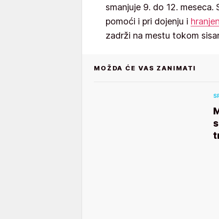
smanjuje 9. do 12. meseca.
pomoći i pri dojenju i
hranjen
zadrži na mestu tokom sisan
MOŽDA ĆE VAS ZANIMATI
S
M
s
t