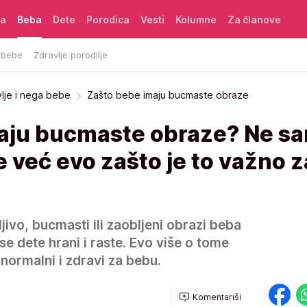
ća
Beba
Dete
Porodica
Vesti
Kolumne
Za članove
 bebe
Zdravlje porodilje
vlje i nega bebe
Zašto bebe imaju bucmaste obraze
aju bucmaste obraze? Ne s
e već evo zašto je to važno z
jivo, bucmasti ili zaobljeni obrazi beba
se dete hrani i raste. Evo više o tome
normalni i zdravi za bebu.
Komentariši