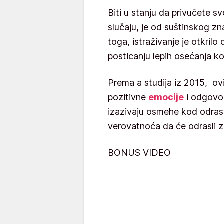
Biti u stanju da privučete svo
slučaju, je od suštinskog zn
toga, istraživanje je otkril
posticanju lepih osećanja kod
Prema a studija iz 2015, ov
pozitivne
emocije
i odgovo
izazivaju osmehe kod odrasl
verovatnoća da će odrasli zaš
BONUS VIDEO