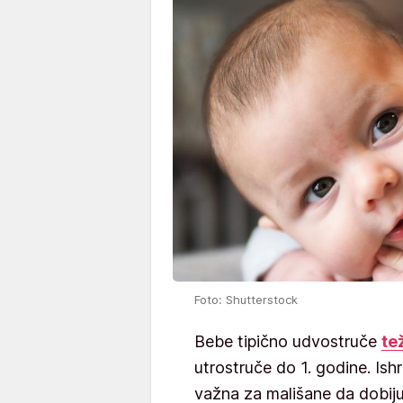
Foto: Shutterstock
Bebe tipično udvostruče
te
utrostruče do 1. godine. Ish
važna za mališane da dobiju