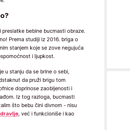
e.
mo?
li preslatke bebine bucmasti obraze.
o! Prema studiji iz 2016. briga o
nim stanjem koje se zove negujuća
espomoćnost i ljupkost.
je u stanju da se brine o sebi,
podstaknut da pruži brigu tom
ofnice doprinose zaobljenosti i
slađom. Iz tog razloga, bucmasti
alim što bebu čini divnom - nisu
dravlje
, već i funkcioniše i kao