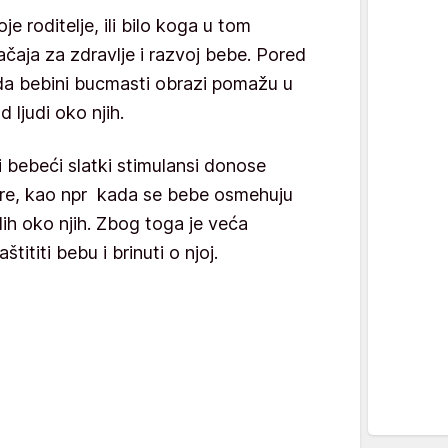
je roditelje, ili bilo koga u tom
ačaja za zdravlje i razvoj bebe. Pored
o da bebini bucmasti obrazi pomažu u
 ljudi oko njih.
i bebeći slatki stimulansi donose
re, kao npr kada se bebe osmehuju
ih oko njih. Zbog toga je veća
tititi bebu i brinuti o njoj.