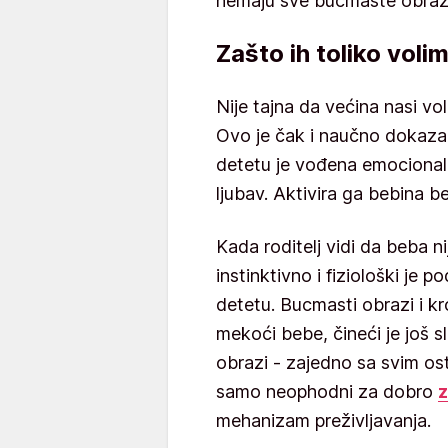
nemaju sve bucmaste obraz
Zašto ih toliko voli
Nije tajna da većina nasi vo
Ovo je čak i naučno dokazan
detetu je vođena emocional
ljubav. Aktivira ga bebina b
Kada roditelj vidi da beba ni
instinktivno i fiziološki je 
detetu. Bucmasti obrazi i kr
mekoći bebe, čineći je još 
obrazi - zajedno sa svim ost
samo neophodni za dobro
z
mehanizam preživljavanja.