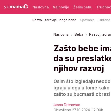
Naslovna
Najnovije
Želim bebu
Trudno
Razvoj, zdravlje i nega bebe
Spavanje
Ishrana
Naslovna
Beba
Razvoj, zdra
Zašto bebe im
da su preslatk
njihov razvoj
Osim što izgledaju neodol
igraju ulogu u tome kako 
zašto su bucmasti obrazi 
Jasna Drenovac
Objavljeno 27.10.2024. 12:00h