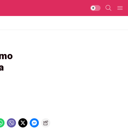
amo
a