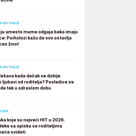
VASPITANJE
ju umesto mame odgaja baka imaju
ce: Psiholozi kažu da ovo ostavlja
ceo život
VASPITANJE
dešava kada dečak ne dobije
 ljubavi od roditelja? Posledice se
ide tek u odraslom dobu
 IGRA
aka koje su najveći HIT u 2026.
 Neke sa spiska se roditeljima
neće svideti