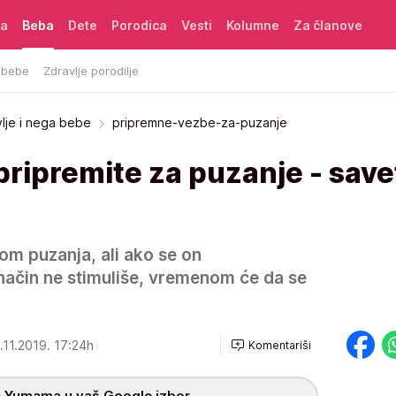
ća
Beba
Dete
Porodica
Vesti
Kolumne
Za članove
 bebe
Zdravlje porodilje
vlje i nega bebe
pripremne-vezbe-za-puzanje
ripremite za puzanje - save
om puzanja, ali ako se on
način ne stimuliše, vremenom će da se
.11.2019. 17:24h
Komentariši
 Yumama u vaš Google izbor