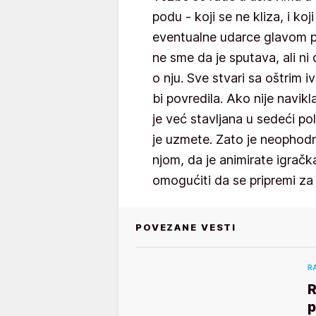
podu - koji se ne kliza, i ko
eventualne udarce glavom p
ne sme da je sputava, ali ni
o nju. Sve stvari sa oštrim i
bi povredila. Ako nije navi
je već stavljana u sedeći pol
je uzmete. Zato je neophod
njom, da je animirate igračk
omogućiti da se pripremi za
POVEZANE VESTI
R
R
p