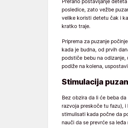
Prerano postavljanje deteta
posledice, zato vežbe puzanj
velike koristi detetu čak i k
kratko traje.
Priprema za puzanje počinje
kada je budna, od prvih dan
podstiče bebu na odizanje, 
podiže na kolena, uspostavi 
Stimulacija puzan
Bez obzira da li će beba da 
razvoja preskoče tu fazu), i 
stimulisati kada počne da p
nauči da se prevrće sa leđa