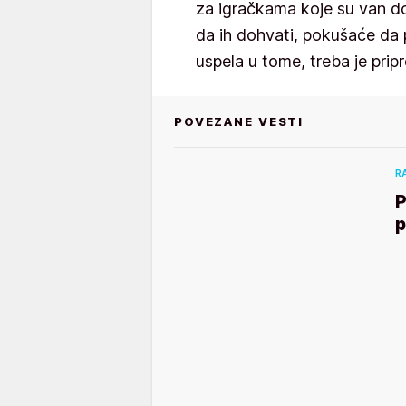
za igračkama koje su van d
da ih dohvati, pokušaće da 
uspela u tome, treba je pri
POVEZANE VESTI
R
P
p