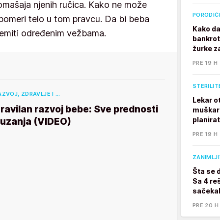
omašaja njenih ručica. Kako ne može
PORODIČ
pomeri telo u tom pravcu. Da bi beba
Kako da
premiti određenim vežbama.
bankrot
žurke z
PRE 19 H
STERILIT
AZVOJ, ZDRAVLJE I …
Lekar o
ravilan razvoj bebe: Sve prednosti
muškarc
planira
uzanja (VIDEO)
PRE 19 H
ZANIMLJ
Šta se 
Sa 4 reš
sačekal
PRE 20 H