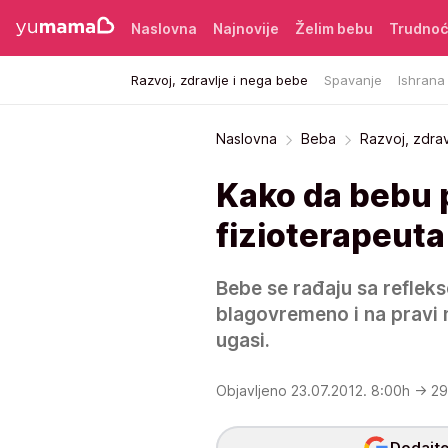
Naslovna
Najnovije
Želim bebu
Trudno
Razvoj, zdravlje i nega bebe
Spavanje
Ishrana
Naslovna
Beba
Razvoj, zdra
Kako da bebu p
fizioterapeuta
Bebe se rađaju sa refleks
blagovremeno i na pravi 
ugasi.
Objavljeno 23.07.2012. 8:00h
→ 29
Dodajte