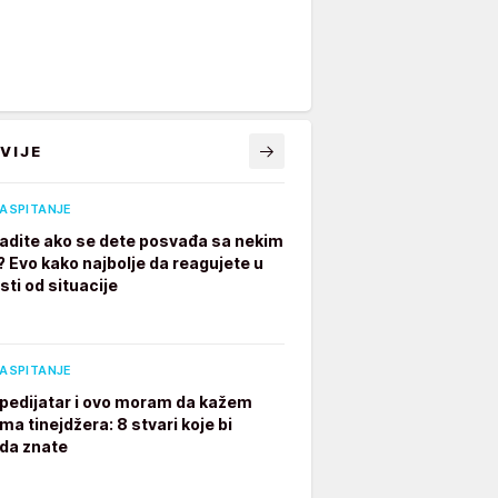
VIJE
VASPITANJE
radite ako se dete posvađa sa nekim
? Evo kako najbolje da reagujete u
sti od situacije
VASPITANJE
pedijatar i ovo moram da kažem
ima tinejdžera: 8 stvari koje bi
 da znate