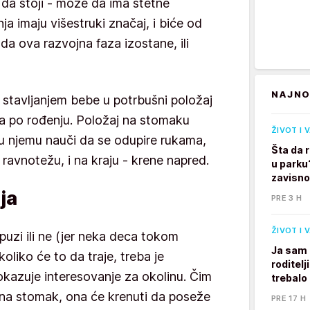
 da stoji - može da ima štetne
a imaju višestruki značaj, i biće od
ada ova razvojna faza izostane, ili
NAJNO
 stavljanjem bebe u potrbušni položaj
a po rođenju. Položaj na stomaku
ŽIVOT I 
u njemu nauči da se odupire rukama,
Šta da 
ravnotežu, i na kraju - krene napred.
u parku
zavisno
ja
PRE 3 H
ŽIVOT I 
puzi ili ne (jer neka deca tokom
Ja sam 
koliko će to da traje, treba je
roditelj
okazuje interesovanje za okolinu. Čim
trebalo
 na stomak, ona će krenuti da poseže
PRE 17 H