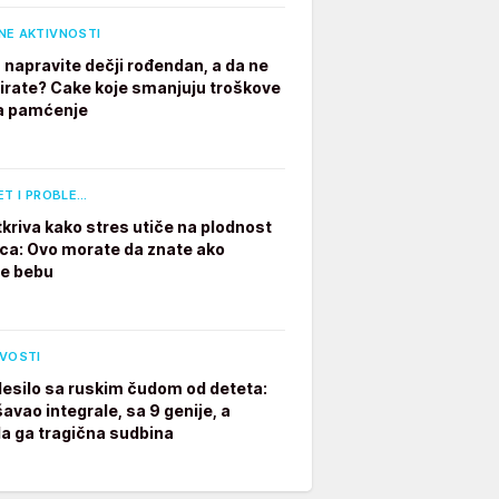
NE AKTIVNOSTI
 napravite dečji rođendan, a da ne
irate? Cake koje smanjuju troškove
a pamćenje
ET I PROBLE…
tkriva kako stres utiče na plodnost
a: Ovo morate da znate ako
te bebu
IVOSTI
desilo sa ruskim čudom od deteta:
avao integrale, sa 9 genije, a
a ga tragična sudbina