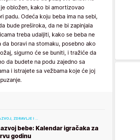
ji je obložen, kako bi amortizovao
ri padu. Odeća koju beba ima na sebi,
 da bude preširoka, da ne bi zapinjala
vicama treba udaljiti, kako se beba ne
kla da boravi na stomaku, posebno ako
ožaj, sigurno će se buniti, i tražiće da
no da budete na podu zajedno sa
ama i istrajete sa vežbama koje će joj
 puzanje.
AZVOJ, ZDRAVLJE I …
azvoj bebe: Kalendar igračaka za
rvu godinu