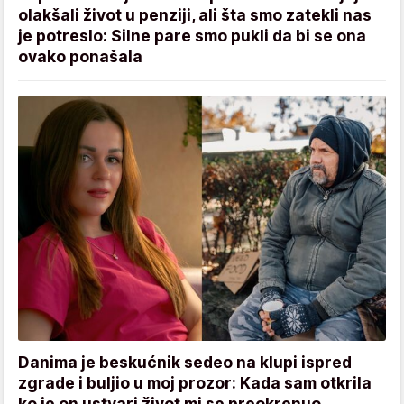
olakšali život u penziji, ali šta smo zatekli nas
je potreslo: Silne pare smo pukli da bi se ona
ovako ponašala
Danima je beskućnik sedeo na klupi ispred
zgrade i buljio u moj prozor: Kada sam otkrila
ko je on ustvari život mi se preokrenuo