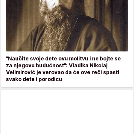
"Naučite svoje dete ovu molitvu i ne bojte se
za njegovu budućnost": Vladika Nikolaj
Velimirović je verovao da će ove reči spasti
svako dete i porodicu