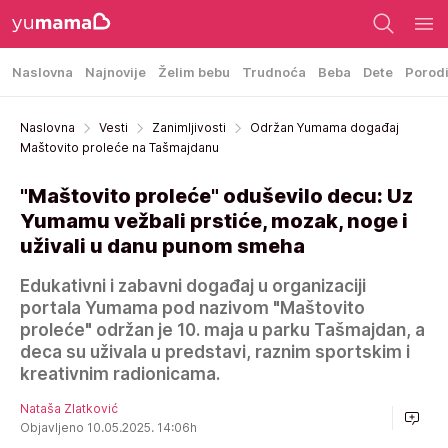
Naslovna
Najnovije
Želim bebu
Trudnoća
Beba
Dete
Porod
Naslovna
Vesti
Zanimljivosti
Održan Yumama događaj
Maštovito proleće na Tašmajdanu
"Maštovito proleće" oduševilo decu: Uz
Yumamu vežbali prstiće, mozak, noge i
uživali u danu punom smeha
Edukativni i zabavni događaj u organizaciji
portala Yumama pod nazivom "Maštovito
proleće" održan je 10. maja u parku Tašmajdan, a
deca su uživala u predstavi, raznim sportskim i
kreativnim radionicama.
Nataša Zlatković
Objavljeno 10.05.2025. 14:06h