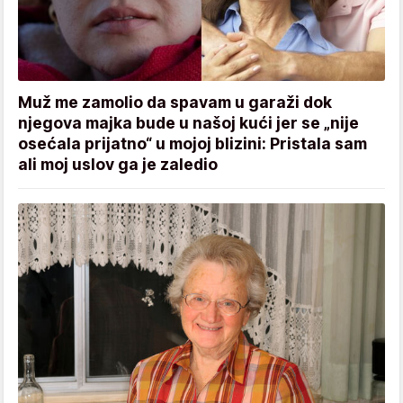
Muž me zamolio da spavam u garaži dok
njegova majka bude u našoj kući jer se „nije
osećala prijatno“ u mojoj blizini: Pristala sam
ali moj uslov ga je zaledio