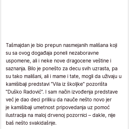
Tašmajdan je bio prepun nasmejanih mališana koji
su sa ovog događaja poneli nezaboravne
uspomene, ali i neke nove dragocene veštine i
saznanja. Bilo je ponešto za decu svih uzrasta, pa
su tako mališani, ali i mame i tate, mogli da uživaju u
kamišibaji predstavi "Vila iz školjke" pozorišta
"Duško Radović". I sam način izvođenja predstave
već je dao deci priliku da nauče nešto novo jer
je kamišibaji umetnost pripovedanja uz pomoć
ilustracija na maloj drvenoj pozornici – dakle, nije
baš nešto svakidašnje.