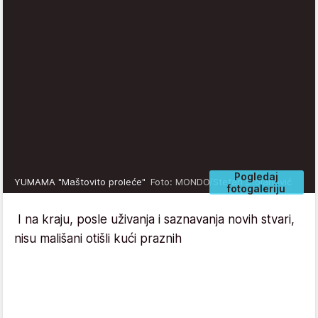
Pogledaj
YUMAMA "Maštovito proleće"
Foto: MONDO/Stefan Stojanović
fotogaleriju
I na kraju, posle uživanja i saznavanja novih stvari,
nisu mališani otišli kući praznih