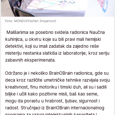
Foto: MONDO/Stefan Stojanović
Mališanima se posebno svidela radionica Naučna
kuhinjica, u okviru koje su bili pravi mali hemijski
detektivi, koji su imali zadatak da zajedno reše
misteriju nestanka slatkiša iz laboratorije, kroz seriju
zabavnih eksperimenata.
Održano je i nekoliko BrainOBrain radionica, gde su
deca kroz različite umetničke tehnike razvijala svoju
kreativnost, finu motoriku i timski duh, ali su i sadili
biljke i učili kako pozitivne misli, baš kao seme,
mogu da porastu u hrabrost, ljubav, sigurnost i
radost. Stručnjaci iz BrainOBrain internacionalnog
programa za razvoj intelektualnih kapaciteta i