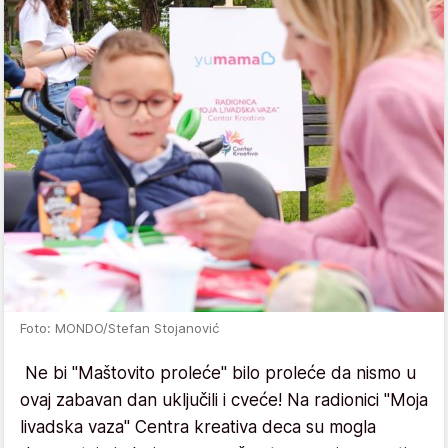
Foto: MONDO/Stefan Stojanović
Ne bi "Maštovito proleće" bilo proleće da nismo u
ovaj zabavan dan uključili i cveće! Na radionici "Moja
livadska vaza" Centra kreativa deca su mogla