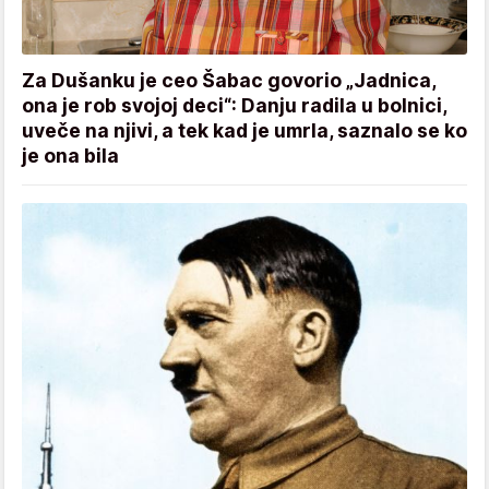
Za Dušanku je ceo Šabac govorio „Jadnica,
ona je rob svojoj deci“: Danju radila u bolnici,
uveče na njivi, a tek kad je umrla, saznalo se ko
je ona bila