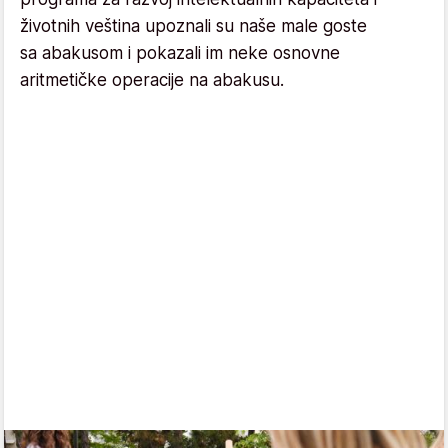
životnih veština upoznali su naše male goste
sa abakusom i pokazali im neke osnovne
aritmetičke operacije na abakusu.