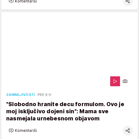
Komentariši
ZANIMLJIVOSTI
PRE 8 H
"Slobodno hranite decu formulom. Ovo je
moj isključivo dojeni sin": Mama sve
nasmejala urnebesnom objavom
Komentariši