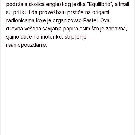
podržala školica engleskog jezika "Equilibrio", a imali
su priliku i da provežbaju prstiće na origami
radionicama koje je organizovao Pastel. Ova
drevna veština savijanja papira osim što je zabavna,
sjajno utiče na motoriku, strpljenje
i samopouzdanje.