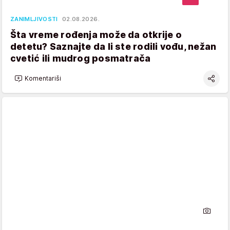
ZANIMLJIVOSTI
02.08.2026.
Šta vreme rođenja može da otkrije o
detetu? Saznajte da li ste rodili vođu, nežan
cvetić ili mudrog posmatrača
Komentariši