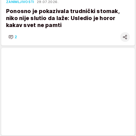
ZANIMLJIVOSTI
29.07.2026.
Ponosno je pokazivala trudnički stomak,
niko nije slutio da laže: Usledio je horor
kakav svet ne pamti
2