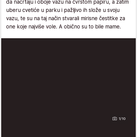
da nacrtaju i oboje vazu na čvrstom papiru, a zatim
uberu cvetiće u parku i pažljivo ih slože u svoju
vazu, te su na taj način stvarali mirisne čestitke za
one koje najviše vole. A obično su to bile mame.
1/10