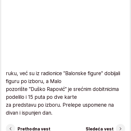
ruku, već su iz radionice "Balonske figure" dobijali
figuru po izboru, a Malo
pozorište "Duško Rapović" je srećnim dobitnicima
podelilo i 15 puta po dve karte
za predstavu po izboru. Prelepe uspomene na
divan i ispunjen dan.
Prethodna vest
Sledeća vest