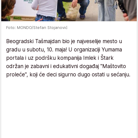
Foto: MONDO/Stefan Stojanović
Beogradski Tašmajdan bio je najveselije mesto u
gradu u subotu, 10. maja! U organizaciji Yumama
portala i uz podršku kompanija Imlek i Štark
održan je zabavni i edukativni događaj "Maštovito
proleće", koji će deci sigurno dugo ostati u sećanju.