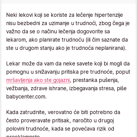
Neki lekovi koji se koriste za lečenje hipertenzije
nisu bezbedni za uzimanje u trudnoći, zbog čega je
važno da se o načinu lečenja dogovorite sa
lekarom, ako planirate trudnoću (ili čim saznate da
ste u drugom stanju ako je trudnoća neplanirana).
Lekar može da vam da neke savete koji bi mogli da
pomognu u snižavanju pritiska pre trudnoće, poput
mršavljenja ako ste gojazni
, prestanka pušenja,
vežbanja, zdrave ishrane, izbegavanja stresa, piše
babycenter.com.
Kada zatrudnite, verovatno će biti potrebno da
često proveravate pritisak, naročito u drugoj
polovini trudnoće, kada se povećava rizik od
preeklampsije.