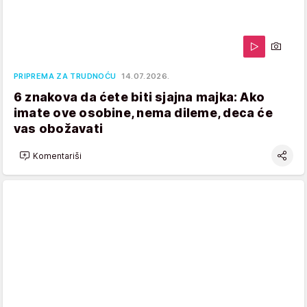
PRIPREMA ZA TRUDNOĆU
14.07.2026.
6 znakova da ćete biti sjajna majka: Ako
imate ove osobine, nema dileme, deca će
vas obožavati
Komentariši