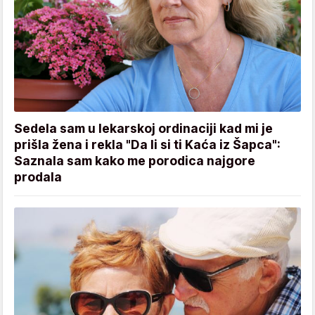
Sedela sam u lekarskoj ordinaciji kad mi je
prišla žena i rekla "Da li si ti Kaća iz Šapca":
Saznala sam kako me porodica najgore
prodala