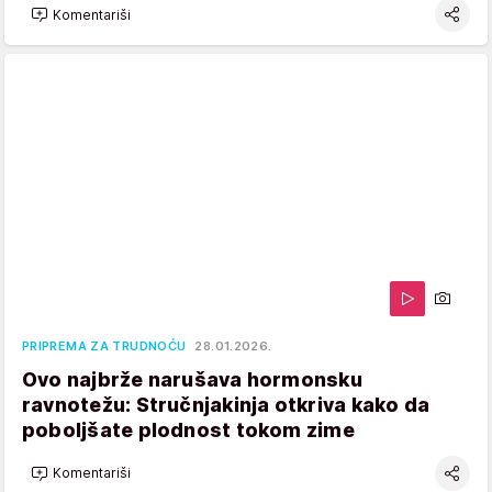
Komentariši
PRIPREMA ZA TRUDNOĆU
28.01.2026.
Ovo najbrže narušava hormonsku
ravnotežu: Stručnjakinja otkriva kako da
poboljšate plodnost tokom zime
Komentariši