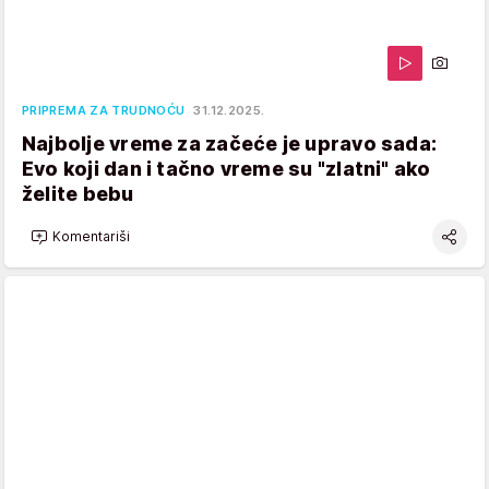
PRIPREMA ZA TRUDNOĆU
31.12.2025.
Najbolje vreme za začeće je upravo sada:
Evo koji dan i tačno vreme su "zlatni" ako
želite bebu
Komentariši