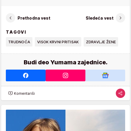
Prethodna vest
Sledeća vest
TAGOVI
TRUDNOĆA
VISOK KRVNI PRITISAK
ZDRAVLJE ŽENE
Budi deo Yumama zajednice.
Komentariši