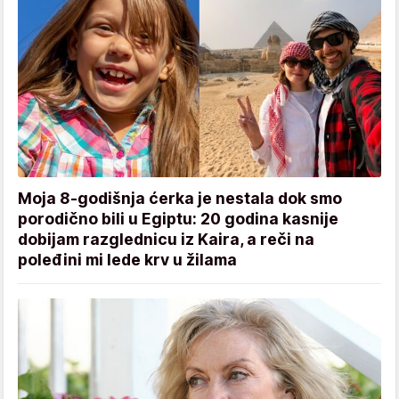
Moja 8-godišnja ćerka je nestala dok smo
porodično bili u Egiptu: 20 godina kasnije
dobijam razglednicu iz Kaira, a reči na
poleđini mi lede krv u žilama