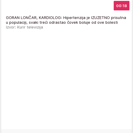
00:18
GORAN LONČAR, KARDIOLOG: Hipertenzija je IZUZETNO prisutna
u populaciji, svaki treći odrastao čovek boluje od ove bolesti
Izvor: Kurir televizija