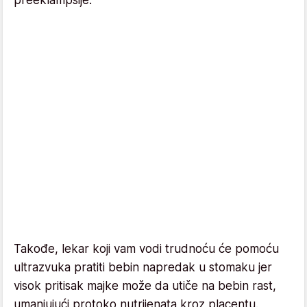
Takođe, lekar koji vam vodi trudnoću će pomoću
ultrazvuka pratiti bebin napredak u stomaku jer
visok pritisak majke može da utiče na bebin rast,
umanjujući protoko nutrijenata kroz placentu.