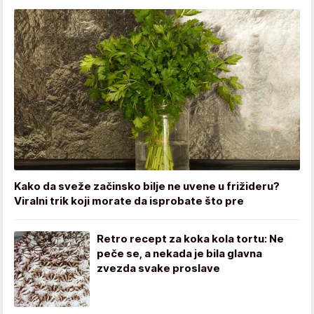
Kako da sveže začinsko bilje ne uvene u frižideru?
Viralni trik koji morate da isprobate što pre
Retro recept za koka kola tortu: Ne
peče se, a nekada je bila glavna
zvezda svake proslave