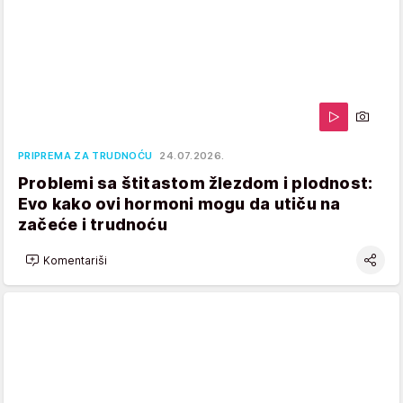
PRIPREMA ZA TRUDNOĆU
24.07.2026.
Problemi sa štitastom žlezdom i plodnost:
Evo kako ovi hormoni mogu da utiču na
začeće i trudnoću
Komentariši