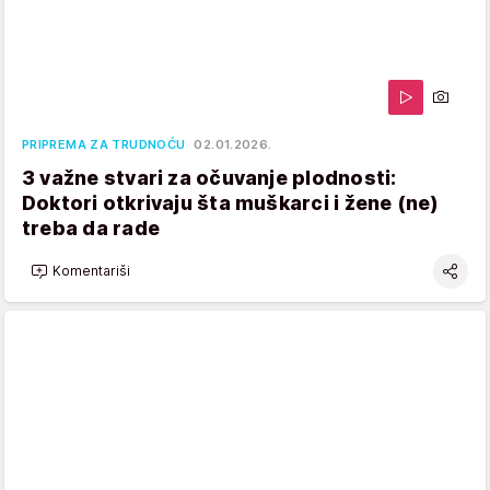
PRIPREMA ZA TRUDNOĆU
02.01.2026.
3 važne stvari za očuvanje plodnosti:
Doktori otkrivaju šta muškarci i žene (ne)
treba da rade
Komentariši