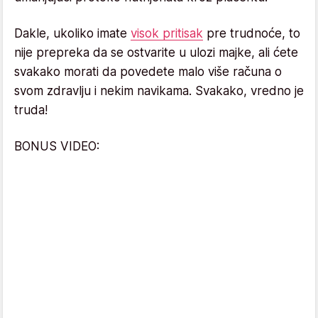
Dakle, ukoliko imate
visok pritisak
pre trudnoće, to
nije prepreka da se ostvarite u ulozi majke, ali ćete
svakako morati da povedete malo više računa o
svom zdravlju i nekim navikama. Svakako, vredno je
truda!
BONUS VIDEO: