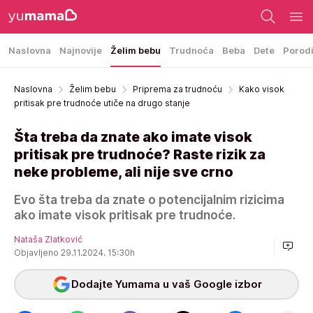
Naslovna
Najnovije
Želim bebu
Trudnoća
Beba
Dete
Porod
Naslovna
Želim bebu
Priprema za trudnoću
Kako visok
pritisak pre trudnoće utiče na drugo stanje
Šta treba da znate ako imate visok
pritisak pre trudnoće? Raste rizik za
neke probleme, ali nije sve crno
Evo šta treba da znate o potencijalnim rizicima
ako imate visok pritisak pre trudnoće.
Nataša Zlatković
Objavljeno 29.11.2024. 15:30h
Dodajte Yumama u vaš Google izbor