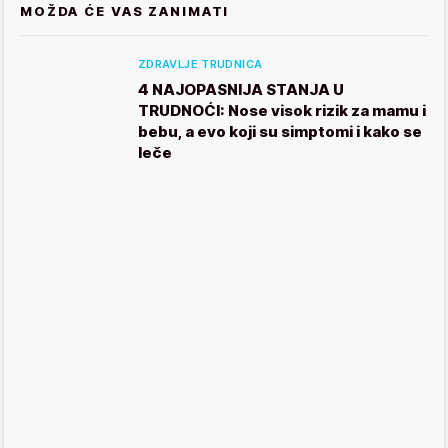
MOŽDA ĆE VAS ZANIMATI
ZDRAVLJE TRUDNICA
4 NAJOPASNIJA STANJA U
TRUDNOĆI: Nose visok rizik za mamu i
bebu, a evo koji su simptomi i kako se
leče