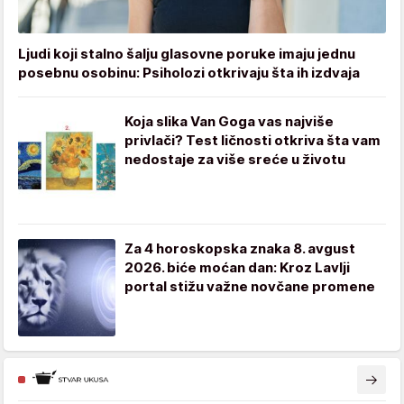
Ljudi koji stalno šalju glasovne poruke imaju jednu
posebnu osobinu: Psiholozi otkrivaju šta ih izdvaja
Koja slika Van Goga vas najviše
privlači? Test ličnosti otkriva šta vam
nedostaje za više sreće u životu
Za 4 horoskopska znaka 8. avgust
2026. biće moćan dan: Kroz Lavlji
portal stižu važne novčane promene