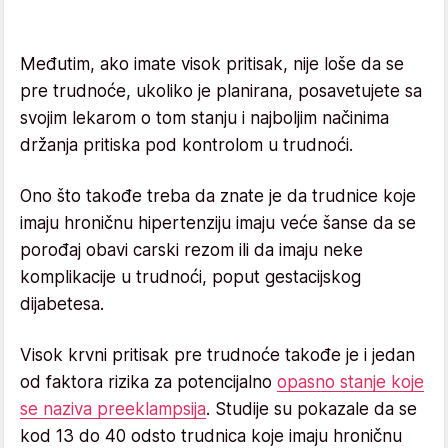
Međutim, ako imate visok pritisak, nije loše da se
pre trudnoće, ukoliko je planirana, posavetujete sa
svojim lekarom o tom stanju i najboljim načinima
držanja pritiska pod kontrolom u trudnoći.
Ono što takođe treba da znate je da trudnice koje
imaju hroničnu hipertenziju imaju veće šanse da se
porođaj obavi carski rezom ili da imaju neke
komplikacije u trudnoći, poput gestacijskog
dijabetesa.
Visok krvni pritisak pre trudnoće takođe je i jedan
od faktora rizika za potencijalno
opasno stanje koje
se naziva preeklampsija
. Studije su pokazale da se
kod 13 do 40 odsto trudnica koje imaju hroničnu