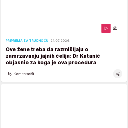
PRIPREMA ZA TRUDNOĆU
21.07.2026.
Ove žene treba da razmišljaju o
zamrzavanju jajnih ćelija: Dr Katanić
objasnio za koga je ova procedura
Komentariši