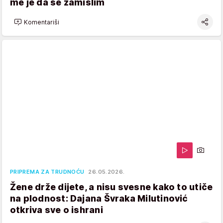
me je da se zamislim
Komentariši
PRIPREMA ZA TRUDNOĆU
26.05.2026.
Žene drže dijete, a nisu svesne kako to utiče
na plodnost: Dajana Švraka Milutinović
otkriva sve o ishrani