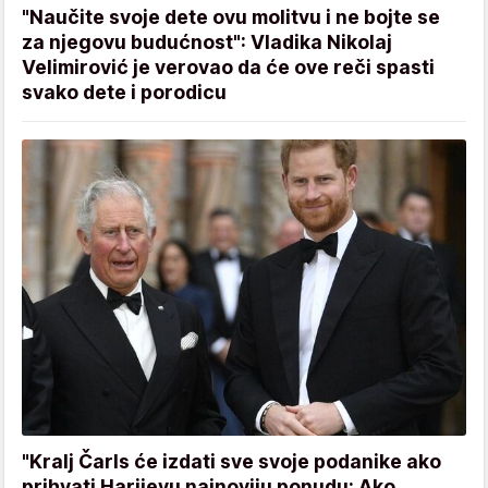
"Naučite svoje dete ovu molitvu i ne bojte se
za njegovu budućnost": Vladika Nikolaj
Velimirović je verovao da će ove reči spasti
svako dete i porodicu
"Kralj Čarls će izdati sve svoje podanike ako
prihvati Harijevu najnoviju ponudu: Ako