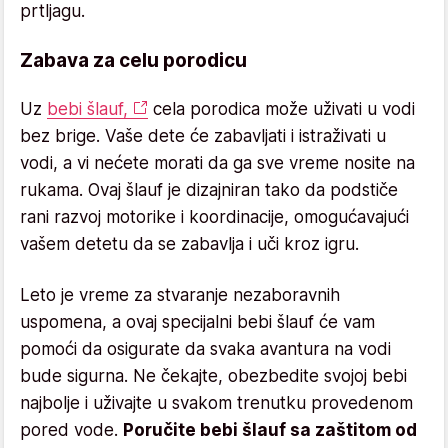
prtljagu.
Zabava za celu porodicu
Uz
bebi šlauf,
cela porodica može uživati u vodi
bez brige. Vaše dete će zabavljati i istraživati u
vodi, a vi nećete morati da ga sve vreme nosite na
rukama. Ovaj šlauf je dizajniran tako da podstiče
rani razvoj motorike i koordinacije, omogućavajući
vašem detetu da se zabavlja i uči kroz igru.
Leto je vreme za stvaranje nezaboravnih
uspomena, a ovaj specijalni bebi šlauf će vam
pomoći da osigurate da svaka avantura na vodi
bude sigurna. Ne čekajte, obezbedite svojoj bebi
najbolje i uživajte u svakom trenutku provedenom
pored vode.
Poručite bebi šlauf sa zaštitom od