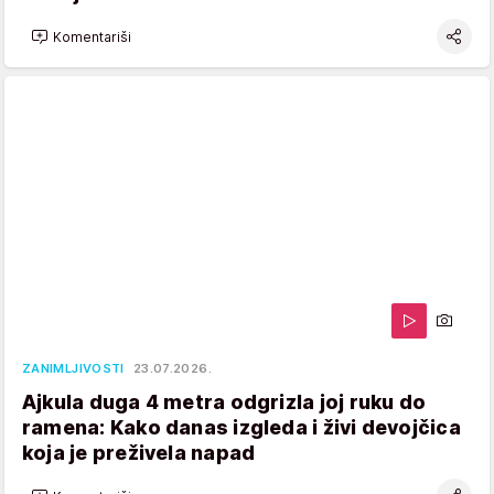
Komentariši
ZANIMLJIVOSTI
23.07.2026.
Ajkula duga 4 metra odgrizla joj ruku do
ramena: Kako danas izgleda i živi devojčica
koja je preživela napad