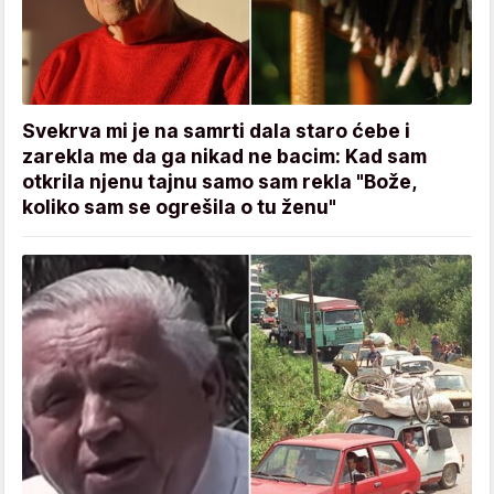
Svekrva mi je na samrti dala staro ćebe i
zarekla me da ga nikad ne bacim: Kad sam
otkrila njenu tajnu samo sam rekla "Bože,
koliko sam se ogrešila o tu ženu"