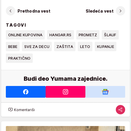
Prethodna vest
Sledeća vest
TAGOVI
ONLINE KUPOVINA
HANGAR.RS
PROMETZ
ŠLAUF
BEBE
SVE ZA DECU
ZAŠTITA
LETO
KUPANJE
PRAKTIČNO
Budi deo Yumama zajednice.
Komentariši