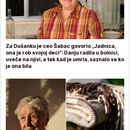
Za Dušanku je ceo Šabac govorio „Jadnica,
ona je rob svojoj deci“: Danju radila u bolnici,
uveče na njivi, a tek kad je umrla, saznalo se ko
je ona bila