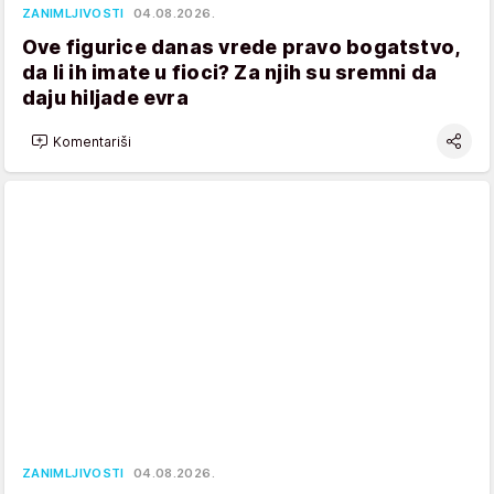
ZANIMLJIVOSTI
04.08.2026.
Ove figurice danas vrede pravo bogatstvo,
da li ih imate u fioci? Za njih su sremni da
daju hiljade evra
Komentariši
ZANIMLJIVOSTI
04.08.2026.