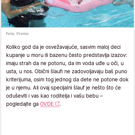
Foto: Promo
Koliko god da je osvežavajuće, sasvim maloj deci
kupanje u moru ili bazenu često predstavlja izazov:
imaju strah da ne potonu, da im voda uđe u oči, u
usta, u nos. Obični šlaufi ne zadovoljavaju baš puno
kriterijuma, osim tog jednog da dete ne potone dok
je u njemu. Ali ovaj specijalni šlauf je nešto što će
oduševiti i vas kao roditelja i vašu bebu –
pogledajte ga
OVDE
.