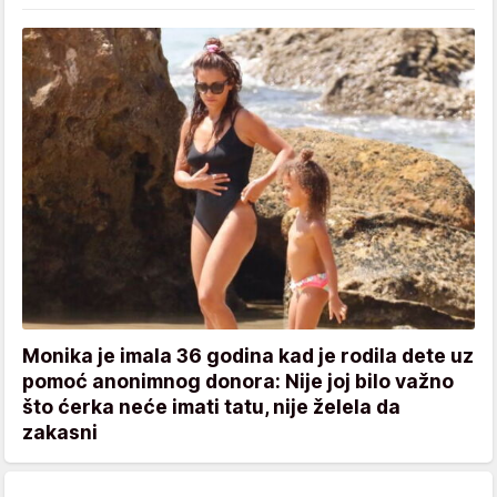
Monika je imala 36 godina kad je rodila dete uz
pomoć anonimnog donora: Nije joj bilo važno
što ćerka neće imati tatu, nije želela da
zakasni