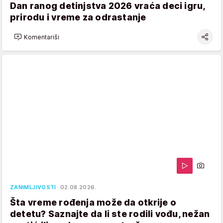
Dan ranog detinjstva 2026 vraća deci igru,
prirodu i vreme za odrastanje
Komentariši
ZANIMLJIVOSTI
02.08.2026.
Šta vreme rođenja može da otkrije o
detetu? Saznajte da li ste rodili vođu, nežan