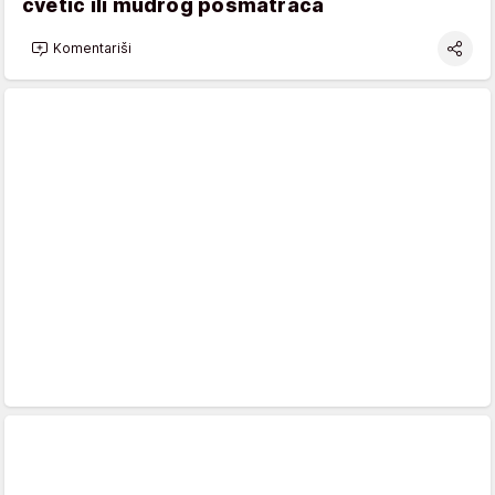
cvetić ili mudrog posmatrača
Komentariši