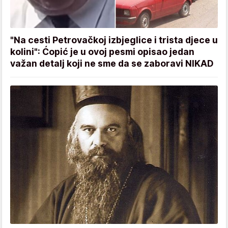
"Na cesti Petrovačkoj izbjeglice i trista djece u
kolini": Ćopić je u ovoj pesmi opisao jedan
važan detalj koji ne sme da se zaboravi NIKAD