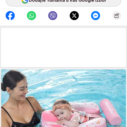
Dodajte Yumama u vaš Google izbor