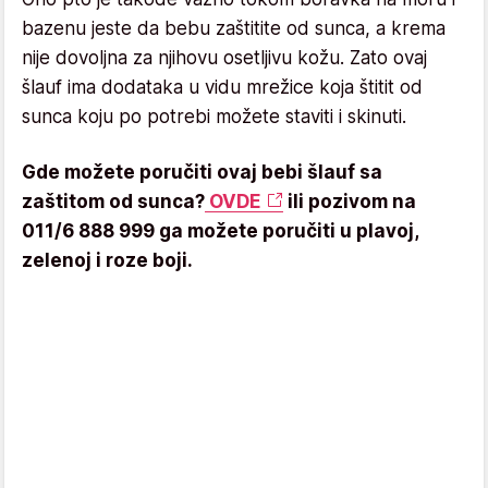
bazenu jeste da bebu zaštitite od sunca, a krema
nije dovoljna za njihovu osetljivu kožu. Zato ovaj
šlauf ima dodataka u vidu mrežice koja štitit od
sunca koju po potrebi možete staviti i skinuti.
Gde možete poručiti ovaj bebi šlauf sa
zaštitom od sunca?
OVDE
ili pozivom na
011/6 888 999 ga možete poručiti u plavoj,
zelenoj i roze boji.