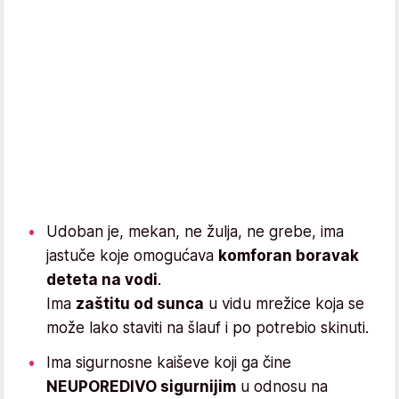
Udoban je, mekan, ne žulja, ne grebe, ima
jastuče koje omogućava
komforan boravak
deteta na vodi
.
Ima
zaštitu od sunca
u vidu mrežice koja se
može lako staviti na šlauf i po potrebio skinuti.
Ima sigurnosne kaiševe koji ga čine
NEUPOREDIVO sigurnijim
u odnosu na