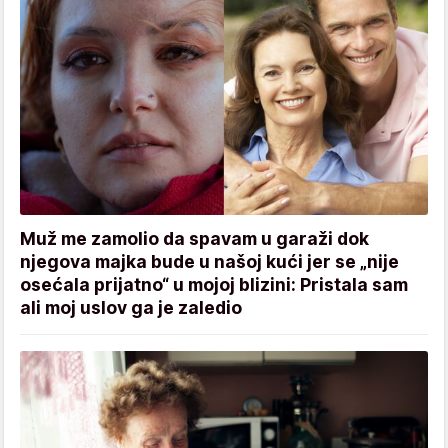
Muž me zamolio da spavam u garaži dok
njegova majka bude u našoj kući jer se „nije
osećala prijatno“ u mojoj blizini: Pristala sam
ali moj uslov ga je zaledio