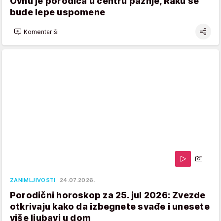
Ovnu je porodica u centru pažnje, Raku se
bude lepe uspomene
Komentariši
ZANIMLJIVOSTI
24.07.2026.
Porodični horoskop za 25. jul 2026: Zvezde
otkrivaju kako da izbegnete svađe i unesete
više ljubavi u dom