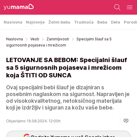
Naslovna
Najnovije
Želim bebu
Trudnoća
Beba
Dete
Porod
Naslovna
Vesti
Zanimljivosti
Specijalni šlauf sa 5
sigurnosnih pojaseva i mrežicom
LETOVANJE SA BEBOM: Specijalni šlauf
sa 5 sigurnosnih pojaseva i mrežicom
koja ŠTITI OD SUNCA
Ovaj specijalni bebi šlauf je dizajniran s
posebnim naglaskom na sigurnost. Napravljen je
od visokokvalitetnog, netoksičnog materijala
koji je izdržljiv i siguran za kožu vaše bebe.
Objavljeno 19.08.2024. 12:00h