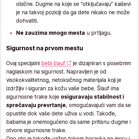
obične. Dugme na koje se “otključavaju” kaiševi
je na takvoj poziciji da ga dete nikako ne može
dohvatiti.
Ne zauzima mnogo mesta
u prtljagu.
Sigurnost na prvom mestu
Ovaj specijalni
bebi šlauf
je dizajniran s posebnim
naglaskom na sigurnost. Napravljen je od
visokokvalitetnog, netoksičnog materijala koji je
izdržljiv i siguran za kožu vaše bebe. Šlauf ima
sigurnosne trake koje
osiguravaju stabilnost i
sprečavaju prevrtanje
, omogućavajući vam da se
opustite dok vaše dete uživa u vodi. Takođe,
babama je onemogućeno da same pritisnu dugme i
otvore sigurnosne trake.
Ono pto je takođe važno tokom boravka na moru i