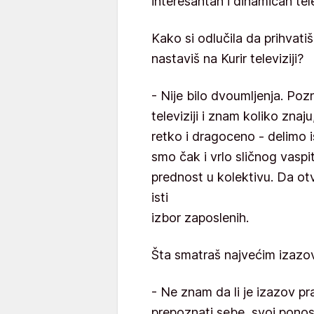
interesantan i dinamičan tele
Kako si odlučila da prihvati
nastaviš na Kurir televiziji?
- Nije bilo dvoumljenja. Po
televiziji i znam koliko znaj
retko i dragoceno - delimo
smo čak i vrlo sličnog vaspi
prednost u kolektivu. Da otv
isti
izbor zaposlenih.
Šta smatraš najvećim izaz
- Ne znam da li je izazov pr
prepoznati sebe, svoj ponos,