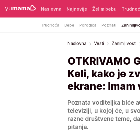
Naslovna
Najnovije
Želim bebu
Trudno
Trudnoća
Bebe
Porodica
Poznati
Zanimljivo
Naslovna
Vesti
Zanimljivosti
OTKRIVAMO GD
Keli, kako je z
ekrane: Imam v
Poznata voditeljka biće au
televiziji, u kojoj će, u
razne društvene teme, d
pitanja.