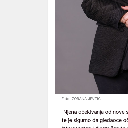
Foto: ZORANA JEVTIC
Njena očekivanja od nove sa
te je sigurno da gledaoce oč