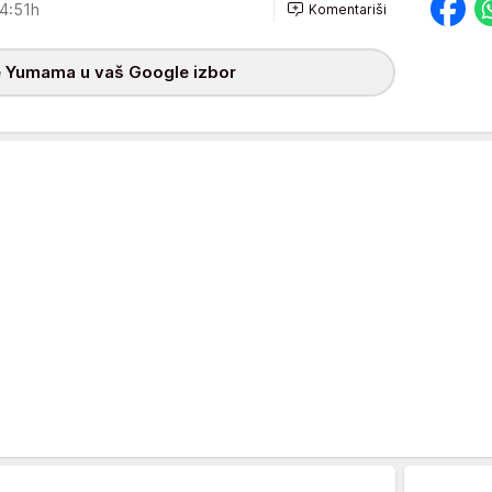
4:51h
Komentariši
 Yumama u vaš Google izbor