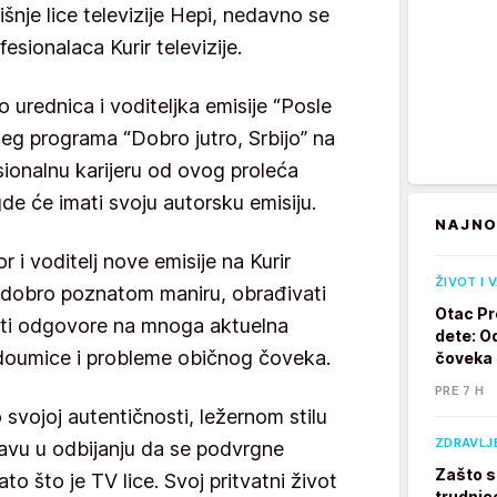
nje lice televizije Hepi, nedavno se
fesionalaca Kurir televizije.
o urednica i voditeljka emisije “Posle
jeg programa “Dobro jutro, Srbijo” na
esionalnu karijeru od ovog proleća
 gde će imati svoju autorsku emisiju.
NAJNO
 i voditelj nove emisije na Kurir
ŽIVOT I 
om dobro poznatom maniru, obrađivati
Otac Pr
ati odgovore na mnoga aktuelna
dete: Od
nedoumice i probleme običnog čoveka.
čoveka
PRE 7 H
svojoj autentičnosti, ležernom stilu
ZDRAVLJ
avu u odbijanju da se podvrgne
Zašto s
 što je TV lice. Svoj pritvatni život
trudnic