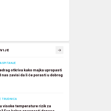
VIJE
VASPITANJE
edrag otkriva kako majka upropasti
 nas zavisi da li će porasti u dobrog
E TRUDNICA
u visoke temperature rizik za
e? Evo kakve opasnosti donose