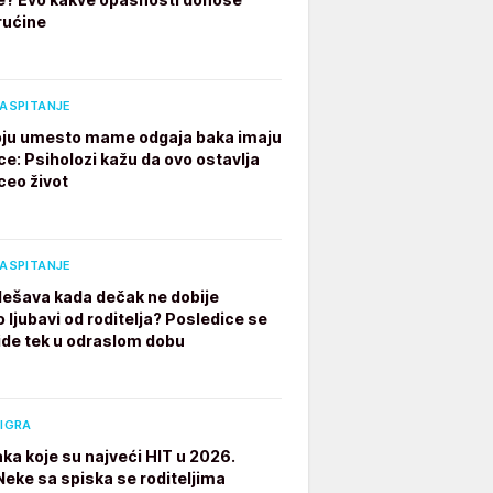
rućine
VASPITANJE
ju umesto mame odgaja baka imaju
ce: Psiholozi kažu da ovo ostavlja
ceo život
VASPITANJE
dešava kada dečak ne dobije
 ljubavi od roditelja? Posledice se
ide tek u odraslom dobu
 IGRA
aka koje su najveći HIT u 2026.
 Neke sa spiska se roditeljima