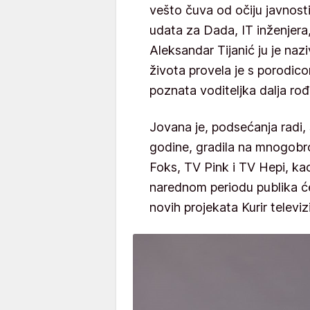
vešto čuva od očiju javnosti
udata za Dada, IT inženjera,
Aleksandar Tijanić ju je naz
života provela je s porodico
poznata voditeljka dalja ro
Jovana je, podsećanja radi, 
godine, gradila na mnogobro
Foks, TV Pink i TV Hepi, kao
narednom periodu publika će
novih projekata Kurir televizi