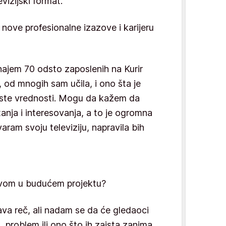
vizijski format.
š nove profesionalne izazove i karijeru
znajem 70 odsto zaposlenih na Kurir
u, od mnogih sam učila, i ono šta je
 iste vrednosti. Mogu da kažem da
tanja i interesovanja, a to je ogromna
aram svoju televiziju, napravila bih
ovom u budućem projektu?
ava reč, ali nadam se da će gledaoci
 problem ili ono što ih zaista zanima.