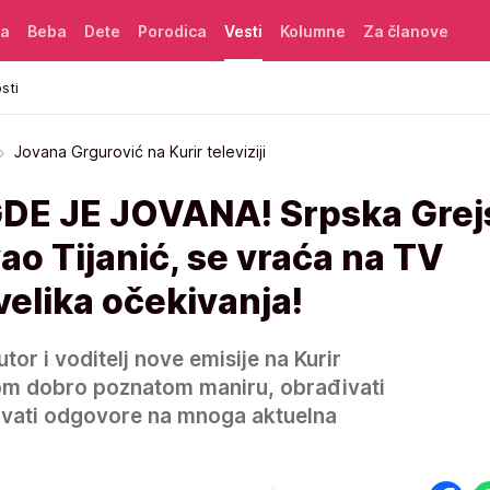
ća
Beba
Dete
Porodica
Vesti
Kolumne
Za članove
sti
Jovana Grgurović na Kurir televiziji
E JE JOVANA! Srpska Grej
vao Tijanić, se vraća na TV
elika očekivanja!
tor i voditelj nove emisije na Kurir
 svom dobro poznatom maniru, obrađivati
avati odgovore na mnoga aktuelna