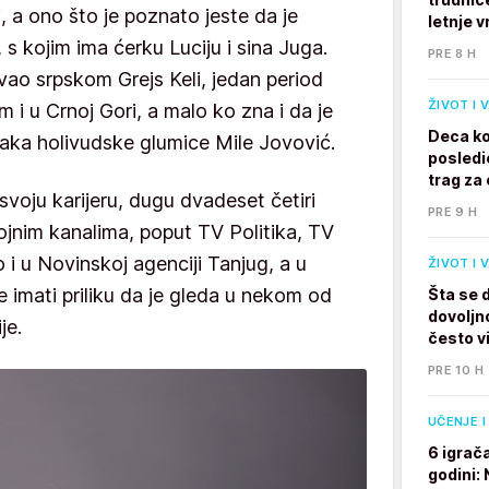
, a ono što je poznato jeste da je
letnje v
 s kojim ima ćerku Luciju i sina Juga.
PRE 8 H
ivao srpskom Grejs Keli, jedan period
ŽIVOT I 
m i u Crnoj Gori, a malo ko zna i da je
Deca ko
đaka holivudske glumice Mile Jovović.
posledi
trag za 
svoju karijeru, dugu dvadeset četiri
PRE 9 H
jnim kanalima, poput TV Politika, TV
 i u Novinskoj agenciji Tanjug, a u
ŽIVOT I 
 imati priliku da je gleda u nekom od
Šta se 
dovoljno
je.
često v
PRE 10 H
UČENJE I
6 igrač
godini: