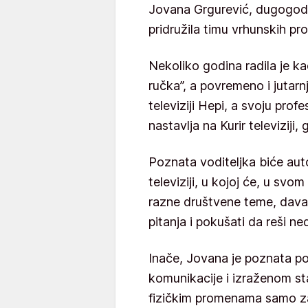
Jovana Grgurević, dugogodiš
pridružila timu vrhunskih pro
Nekoliko godina radila je ka
ručka”, a povremeno i jutarn
televiziji Hepi, a svoju prof
nastavlja na Kurir televiziji,
Poznata voditeljka biće autor
televiziji, u kojoj će, u sv
razne društvene teme, dav
pitanja i pokušati da reši 
Inače, Jovana je poznata po 
komunikacije i izraženom st
fizičkim promenama samo zato