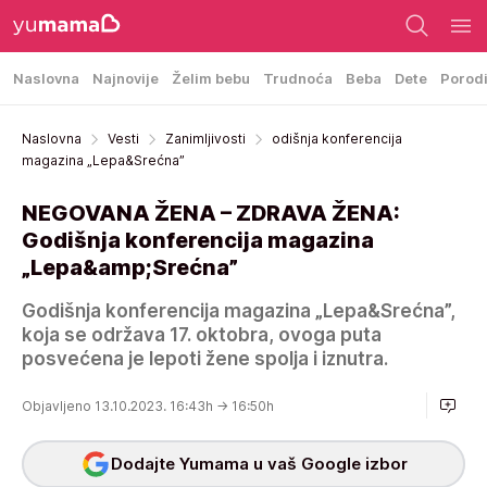
Naslovna
Najnovije
Želim bebu
Trudnoća
Beba
Dete
Porod
Naslovna
Vesti
Zanimljivosti
odišnja konferencija
magazina „Lepa&Srećna”
NEGOVANA ŽENA – ZDRAVA ŽENA:
Godišnja konferencija magazina
„Lepa&amp;Srećna”
Godišnja konferencija magazina „Lepa&Srećna”,
koja se održava 17. oktobra, ovoga puta
posvećena je lepoti žene spolja i iznutra.
Objavljeno 13.10.2023. 16:43h
→ 16:50h
Dodajte Yumama u vaš Google izbor