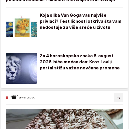
Koja slika Van Goga vas najviše
privlači? Test ličnosti otkriva šta vam
nedostaje za više sreće u životu
Za 4 horoskopska znaka 8. avgust
2026. biće moćan dan: Kroz Lavlji
portal stižu važne novčane promene