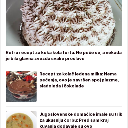
Retro recept za koka kola tortu: Ne peče se, a nekada
je bila glavna zvezda svake proslave
Recept za kolač ledena milka: Nema
pečenja, ovo je savršen spoj plazme,
sladoleda i čokolade
Jugoslovenske domaćice imale su trik
za ukusniju čorbu: Pred sam kraj
kuvanja dodavale su ovo