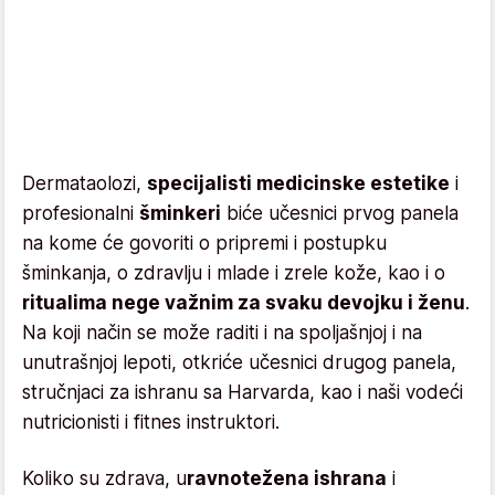
Dermataolozi,
specijalisti medicinske estetike
i
profesionalni
šminkeri
biće učesnici prvog panela
na kome će govoriti o pripremi i postupku
šminkanja, o zdravlju i mlade i zrele kože, kao i o
ritualima nege važnim za svaku devojku i ženu
.
Na koji način se može raditi i na spoljašnjoj i na
unutrašnjoj lepoti, otkriće učesnici drugog panela,
stručnjaci za ishranu sa Harvarda, kao i naši vodeći
nutricionisti i fitnes instruktori.
Koliko su zdrava, u
ravnotežena ishrana
i