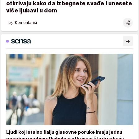
otkrivaju kako da izbegnete svađe i unesete
više ljubavi u dom
Komentariši
Ljudi koji stalno šalju glasovne poruke imaju jednu
posebnu osobinu: Psiholozi otkrivaju šta ih izdvaja