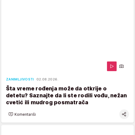
ZANIMLJIVOSTI
02.08.2026.
Šta vreme rođenja može da otkrije o
detetu? Saznajte da li ste rodili vođu, nežan
cvetić ili mudrog posmatrača
Komentariši