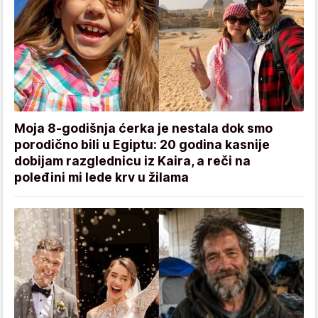
Moja 8-godišnja ćerka je nestala dok smo
porodično bili u Egiptu: 20 godina kasnije
dobijam razglednicu iz Kaira, a reči na
poleđini mi lede krv u žilama