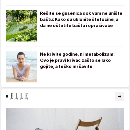
Rešite se gusenica dok vam ne unište
baštu: Kako da uklonite štetočine, a
da ne oštetite baštu i oprašivače
Ne krivite godine, ni metabolizam:
Ovo je pravi krivac zašto se lako
gojite, a teško mršavite