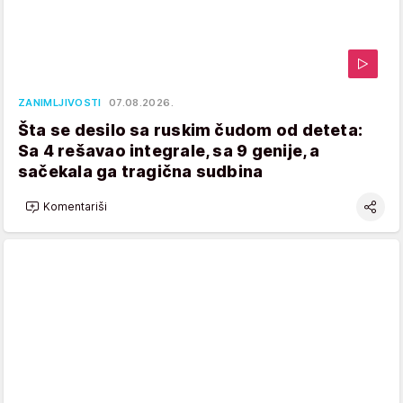
ZANIMLJIVOSTI
07.08.2026.
Šta se desilo sa ruskim čudom od deteta:
Sa 4 rešavao integrale, sa 9 genije, a
sačekala ga tragična sudbina
Komentariši