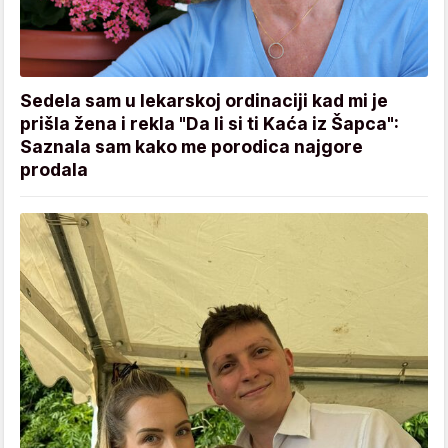
Sedela sam u lekarskoj ordinaciji kad mi je
prišla žena i rekla "Da li si ti Kaća iz Šapca":
Saznala sam kako me porodica najgore
prodala