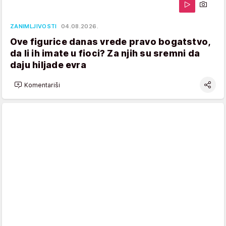
ZANIMLJIVOSTI
04.08.2026.
Ove figurice danas vrede pravo bogatstvo,
da li ih imate u fioci? Za njih su sremni da
daju hiljade evra
Komentariši