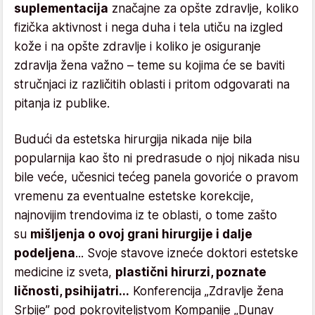
suplementacija
značajne za opšte zdravlje, koliko
fizička aktivnost i nega duha i tela utiču na izgled
kože i na opšte zdravlje i koliko je osiguranje
zdravlja žena važno – teme su kojima će se baviti
stručnjaci iz različitih oblasti i pritom odgovarati na
pitanja iz publike.
Budući da estetska hirurgija nikada nije bila
popularnija kao što ni predrasude o njoj nikada nisu
bile veće, učesnici tećeg panela govoriće o pravom
vremenu za eventualne estetske korekcije,
najnovijim trendovima iz te oblasti, o tome zašto
su
mišljenja o ovoj grani hirurgije i dalje
podeljena
... Svoje stavove izneće doktori estetske
medicine iz sveta,
plastični hirurzi, poznate
ličnosti, psihijatri...
Konferencija „Zdravlje žena
Srbije” pod pokroviteljstvom Kompanije „Dunav