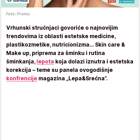
Foto: Promo
Vrhunski strućnjaci govoriće o najnovijim
trendovima iz oblasti estetske medicine,
plastikozmetike, nutricionizma... Skin care &
Make up, priprema za šminku i rutina
šminkanja,
lepota
koja dolazi iznutra i estetska
korekcija – teme su panela ovogodišnje
konfrencije
magazina „Lepa&Srećna”.