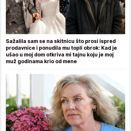
Sažalila sam se na skitnicu što prosi ispred
prodavnice i ponudila mu topli obrok: Kad je
ušao u moj dom otkriva mi tajnu koju je moj
muž godinama krio od mene