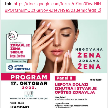
link:
https://docs.google.com/forms/d/1on0DwrNiN
8PQrfahElmQDzKeNoVRZ1e7H9eS2a3em1c/edit