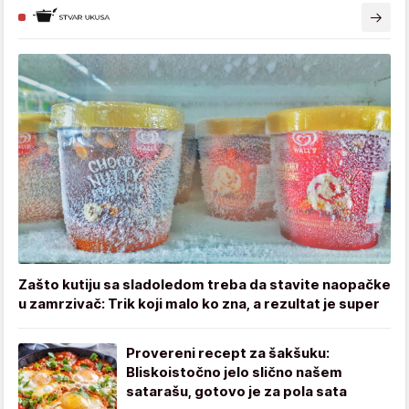
Zašto kutiju sa sladoledom treba da stavite naopačke
u zamrzivač: Trik koji malo ko zna, a rezultat je super
Provereni recept za šakšuku:
Bliskoistočno jelo slično našem
satarašu, gotovo je za pola sata