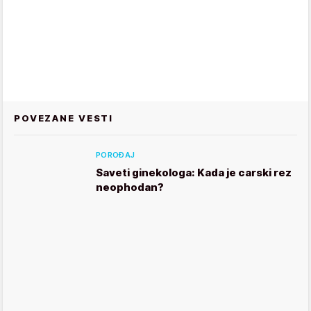
POVEZANE VESTI
POROĐAJ
Saveti ginekologa: Kada je carski rez
neophodan?