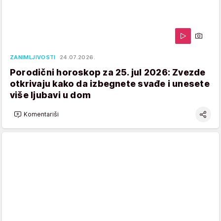
ZANIMLJIVOSTI
24.07.2026.
Porodični horoskop za 25. jul 2026: Zvezde
otkrivaju kako da izbegnete svađe i unesete
više ljubavi u dom
Komentariši