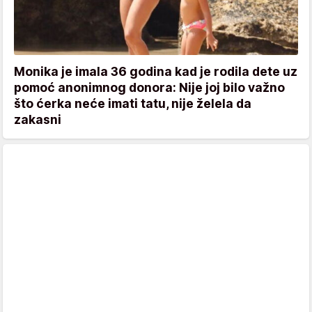
Monika je imala 36 godina kad je rodila dete uz
pomoć anonimnog donora: Nije joj bilo važno
što ćerka neće imati tatu, nije želela da
zakasni