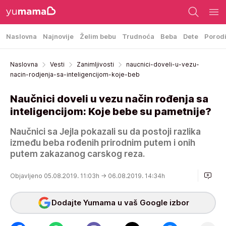
Naslovna
Najnovije
Želim bebu
Trudnoća
Beba
Dete
Porod
Naslovna
Vesti
Zanimljivosti
naucnici-doveli-u-vezu-
nacin-rodjenja-sa-inteligencijom-koje-beb
Naučnici doveli u vezu način rođenja sa
inteligencijom: Koje bebe su pametnije?
Naučnici sa Jejla pokazali su da postoji razlika
između beba rođenih prirodnim putem i onih
putem zakazanog carskog reza.
Objavljeno 05.08.2019. 11:03h
→ 06.08.2019. 14:34h
Dodajte Yumama u vaš Google izbor