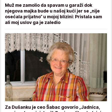
Muž me zamolio da spavam u garaži dok
njegova majka bude u našoj kući jer se „nije
osećala prijatno“ u mojoj blizini: Pristala sam
ali moj uslov ga je zaledio
Za Dušanku je ceo Šabac govorio „Jadnica,