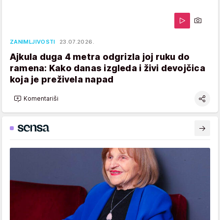
ZANIMLJIVOSTI
23.07.2026.
Ajkula duga 4 metra odgrizla joj ruku do
ramena: Kako danas izgleda i živi devojčica
koja je preživela napad
Komentariši