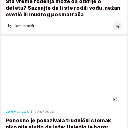
Šta vreme rođenja može da otkrije o
detetu? Saznajte da li ste rodili vođu, nežan
cvetić ili mudrog posmatrača
Komentariši
ZANIMLJIVOSTI
29.07.2026.
Ponosno je pokazivala trudnički stomak,
niko nije slutio da laže: Usledio je horor