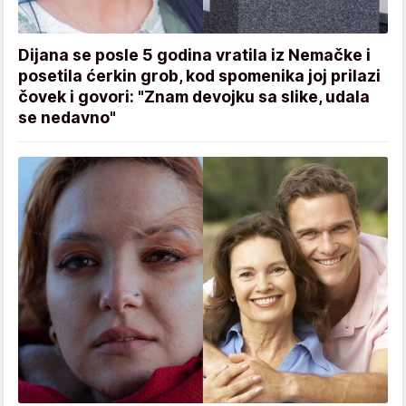
Dijana se posle 5 godina vratila iz Nemačke i
posetila ćerkin grob, kod spomenika joj prilazi
čovek i govori: "Znam devojku sa slike, udala
se nedavno"