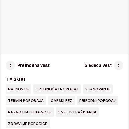
Prethodna vest
Sledeća vest
TAGOVI
NAJNOVIJE
TRUDNOĆA I POROĐAJ
STANOVANJE
TERMIN POROĐAJA
CARSKI REZ
PRIRODNI POROĐAJ
RAZVOJ INTELIGENCIJE
SVET ISTRAŽIVANJA
ZDRAVLJE PORODICE