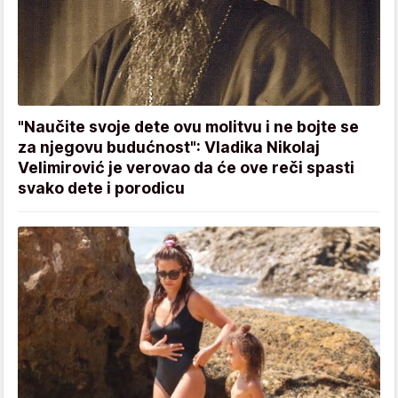
"Naučite svoje dete ovu molitvu i ne bojte se
za njegovu budućnost": Vladika Nikolaj
Velimirović je verovao da će ove reči spasti
svako dete i porodicu