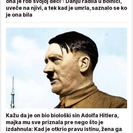
ona je rob svojoj deci“: Danju radila u bolnici,
uveče na njivi, a tek kad je umrla, saznalo se ko
je ona bila
Kažu da je on bio biološki sin Adolfa Hitlera,
majka mu sve priznala pre nego što je
izdahnula: Kad je otkrio pravu istinu, žena ga