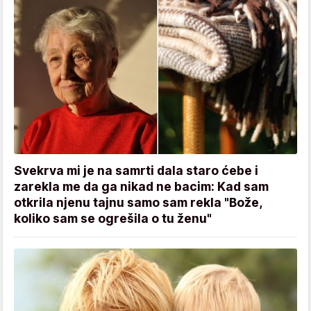
Svekrva mi je na samrti dala staro ćebe i
zarekla me da ga nikad ne bacim: Kad sam
otkrila njenu tajnu samo sam rekla "Bože,
koliko sam se ogrešila o tu ženu"