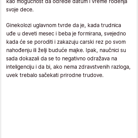
kao mogućnost da odrede datum i vreme rođenja
svoje dece.
Ginekolozi uglavnom tvrde da je, kada trudnica
uđe u deveti mesec i beba je formirana, svejedno
kada će se poroditi i zakazuju carski rez po svom
nahođenju ili želji buduće majke. Ipak, naučnici su
sada dokazali da se to negativno odražava na
inteligenciju i da bi, ako nema zdravstvenih razloga,
uvek trebalo sačekati prirodne trudove.