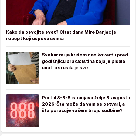
Kako da osvojite svet? Citat dana Mire Banjac je
recept koji uspeva svima
Svekar mi je krišom dao kovertu pred
godišnjicu braka: Istina koja je pisala
unutra srušila je sve
Portal 8-8-8 ispunjava želje 8. avgusta
2026: Šta može da vam se ostvari, a
šta poručuje vašem broju sudbine?