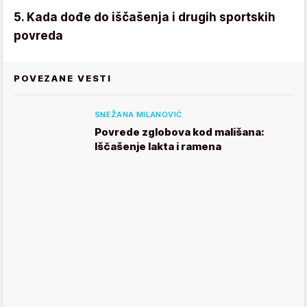
5. Kada dođe do iščašenja i drugih sportskih
povreda
POVEZANE VESTI
SNEŽANA MILANOVIĆ
Povrede zglobova kod mališana:
Iščašenje lakta i ramena