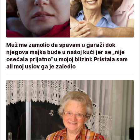
Muž me zamolio da spavam u garaži dok
njegova majka bude u našoj kući jer se „nije
osećala prijatno“ u mojoj blizini: Pristala sam
ali moj uslov ga je zaledio