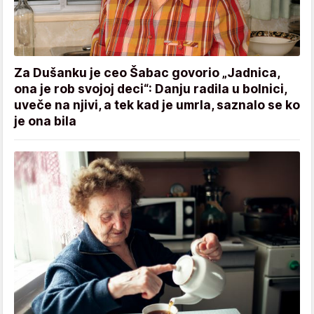
Za Dušanku je ceo Šabac govorio „Jadnica,
ona je rob svojoj deci“: Danju radila u bolnici,
uveče na njivi, a tek kad je umrla, saznalo se ko
je ona bila