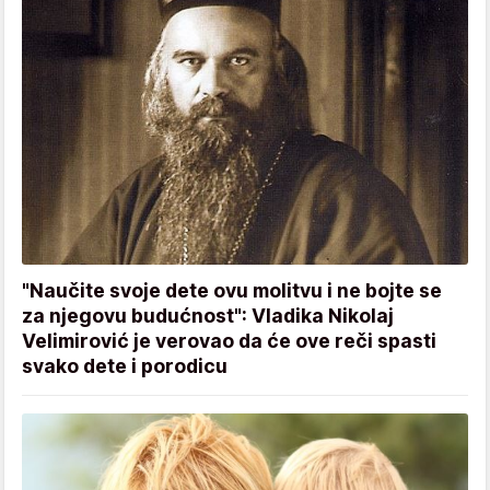
"Naučite svoje dete ovu molitvu i ne bojte se
za njegovu budućnost": Vladika Nikolaj
Velimirović je verovao da će ove reči spasti
svako dete i porodicu