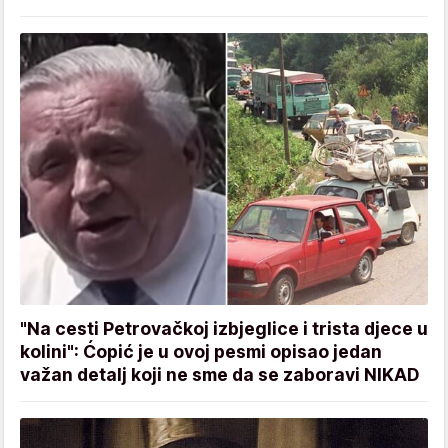
"Na cesti Petrovačkoj izbjeglice i trista djece u
kolini": Ćopić je u ovoj pesmi opisao jedan
važan detalj koji ne sme da se zaboravi NIKAD