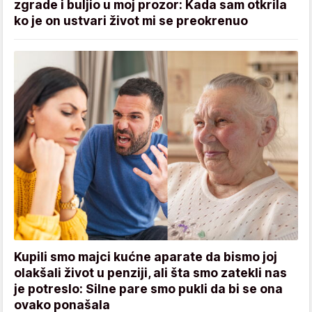
zgrade i buljio u moj prozor: Kada sam otkrila
ko je on ustvari život mi se preokrenuo
Kupili smo majci kućne aparate da bismo joj
olakšali život u penziji, ali šta smo zatekli nas
je potreslo: Silne pare smo pukli da bi se ona
ovako ponašala