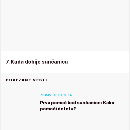
7. Kada dobije sunčanicu
POVEZANE VESTI
ZDRAVLJE DETETA
Prva pomoć kod sunčanice: Kako
pomoći detetu?