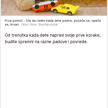
Prva pomoć - šta da radim kada dete padne, poseče se, opeče
se, krvari.
Foto: Foto: Shutterstock
Od trenutka kada dete napravi svoje prve korake,
budite spremni na razne padove i povrede.