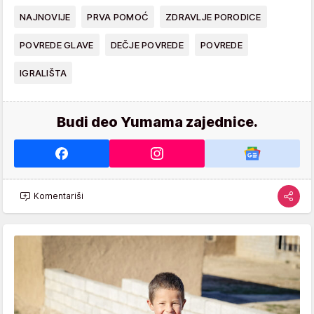
NAJNOVIJE
PRVA POMOĆ
ZDRAVLJE PORODICE
POVREDE GLAVE
DEČJE POVREDE
POVREDE
IGRALIŠTA
Budi deo Yumama zajednice.
Komentariši