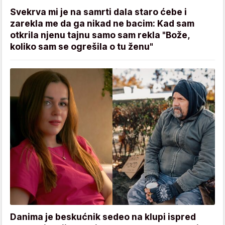
Svekrva mi je na samrti dala staro ćebe i
zarekla me da ga nikad ne bacim: Kad sam
otkrila njenu tajnu samo sam rekla "Bože,
koliko sam se ogrešila o tu ženu"
Danima je beskućnik sedeo na klupi ispred