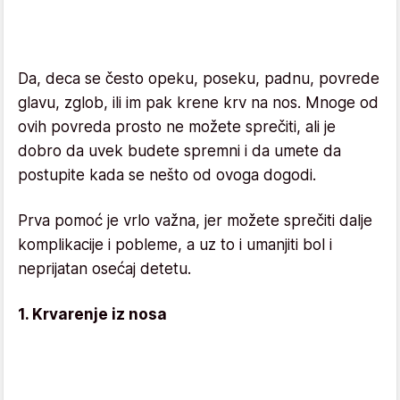
Da, deca se često opeku, poseku, padnu, povrede
glavu, zglob, ili im pak krene krv na nos. Mnoge od
ovih povreda prosto ne možete sprečiti, ali je
dobro da uvek budete spremni i da umete da
postupite kada se nešto od ovoga dogodi.
Prva pomoć je vrlo važna, jer možete sprečiti dalje
komplikacije i pobleme, a uz to i umanjiti bol i
neprijatan osećaj detetu.
1. Krvarenje iz nosa