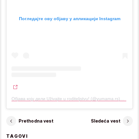
Погледајте ову објаву у апликацији Instagram
Објава коју дели Uživajte u roditeljstvu! (@yumama.rs)
дана 
Prethodna vest
Sledeća vest
TAGOVI