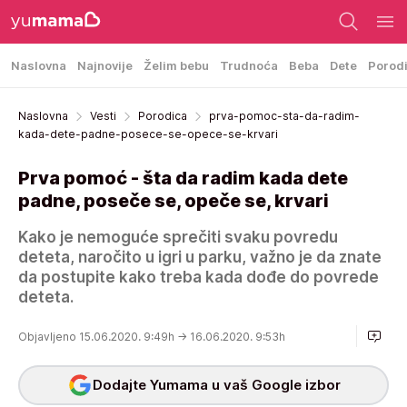
Naslovna
Najnovije
Želim bebu
Trudnoća
Beba
Dete
Porod
Naslovna
Vesti
Porodica
prva-pomoc-sta-da-radim-
kada-dete-padne-posece-se-opece-se-krvari
Prva pomoć - šta da radim kada dete
padne, poseče se, opeče se, krvari
Kako je nemoguće sprečiti svaku povredu
deteta, naročito u igri u parku, važno je da znate
da postupite kako treba kada dođe do povrede
deteta.
Objavljeno 15.06.2020. 9:49h
→ 16.06.2020. 9:53h
Dodajte Yumama u vaš Google izbor