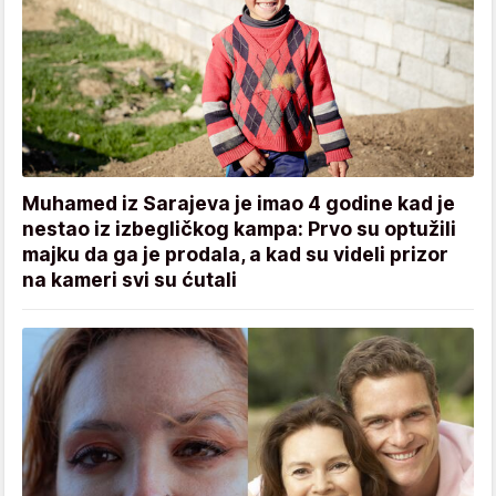
Muhamed iz Sarajeva je imao 4 godine kad je
nestao iz izbegličkog kampa: Prvo su optužili
majku da ga je prodala, a kad su videli prizor
na kameri svi su ćutali