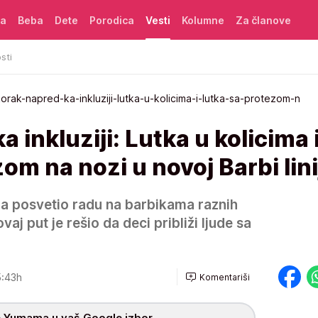
ća
Beba
Dete
Porodica
Vesti
Kolumne
Za članove
sti
orak-napred-ka-inkluziji-lutka-u-kolicima-i-lutka-sa-protezom-n
 inkluziji: Lutka u kolicima 
om na nozi u novoj Barbi lini
na posvetio radu na barbikama raznih
ovaj put je rešio da deci približi ljude sa
:43h
Komentariši
 Yumama u vaš Google izbor