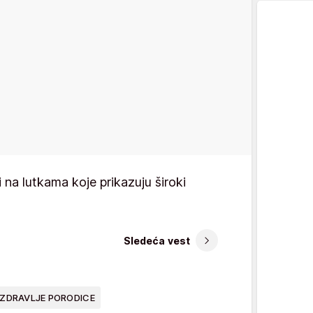
i na lutkama koje prikazuju široki
Sledeća vest
ZDRAVLJE PORODICE