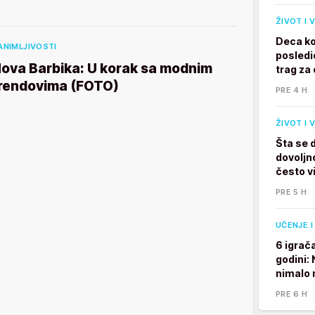
ŽIVOT I 
Deca ko
ANIMLJIVOSTI
posledi
ova Barbika: U korak sa modnim
trag za 
rendovima (FOTO)
PRE 4 H
ŽIVOT I 
Šta se 
dovoljno
često v
PRE 5 H
UČENJE I
6 igrač
godini:
nimalo 
PRE 6 H