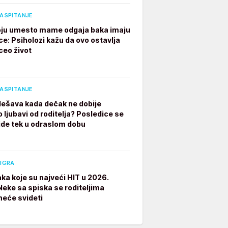
VASPITANJE
ju umesto mame odgaja baka imaju
ce: Psiholozi kažu da ovo ostavlja
ceo život
VASPITANJE
dešava kada dečak ne dobije
 ljubavi od roditelja? Posledice se
ide tek u odraslom dobu
 IGRA
aka koje su najveći HIT u 2026.
 Neke sa spiska se roditeljima
neće svideti