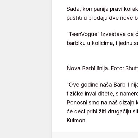
Sada, kompanija pravi korak 
pustiti u prodaju dve nove b
"TeenVogue" izveštava da će
barbiku u kolicima, i jednu 
Nova Barbi linija. Foto: Shu
"Ove godine naša Barbi linija
fizičke invaliditete, s namer
Ponosni smo na naš dizajn koj
će deci približiti drugačiju s
Kulmon.