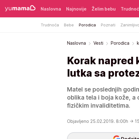
Naslovna
Najnovije
Želim bebu
Trudno
Trudnoća
Bebe
Porodica
Poznati
Zanimljivo
Naslovna
Vesti
Porodica
k
Korak napred ka
lutka sa protez
Matel se poslednjih godi
oblika tela i boja kože, a 
fizičkim invaliditetima.
Objavljeno 25.02.2019. 8:00h
→ 15
Dodajte