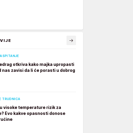
VIJE
VASPITANJE
edrag otkriva kako majka upropasti
 nas zavisi da li će porasti u dobrog
E TRUDNICA
u visoke temperature rizik za
e? Evo kakve opasnosti donose
rućine