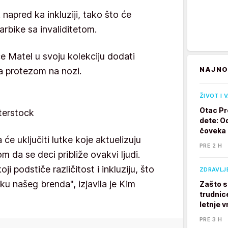
napred ka inkluziji, tako što će
arbike sa invaliditetom.
 Matel u svoju kolekciju dodati
NAJNO
sa protezom na nozi.
ŽIVOT I 
Otac Pr
tterstock
dete: Od
čoveka
 će uključiti lutke koje aktuelizuju
PRE 2 H
om da se deci približe ovakvi ljudi.
i podstiče različitost i inkluziju, što
ZDRAVLJ
liku našeg brenda", izjavila je Kim
Zašto s
trudnic
letnje v
PRE 3 H