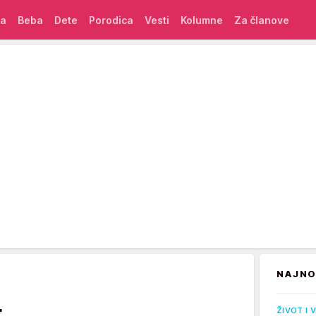
ća
Beba
Dete
Porodica
Vesti
Kolumne
Za članove
NAJNO
t
ŽIVOT I 