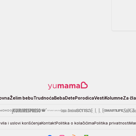
ovna
Želim bebu
Trudnoća
Beba
Dete
Porodica
Vesti
Kolumne
Za čl
vila i uslovi korišćenja
Kontakt
Politika o kolačićima
Politika privatnosti
Mar