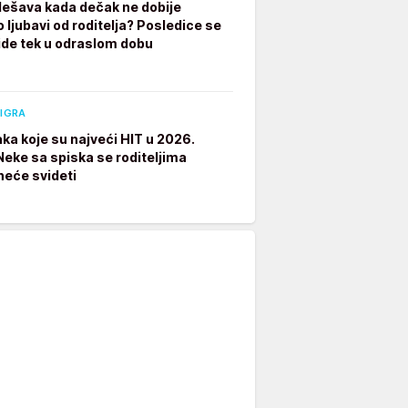
dešava kada dečak ne dobije
 ljubavi od roditelja? Posledice se
ide tek u odraslom dobu
 IGRA
aka koje su najveći HIT u 2026.
 Neke sa spiska se roditeljima
neće svideti