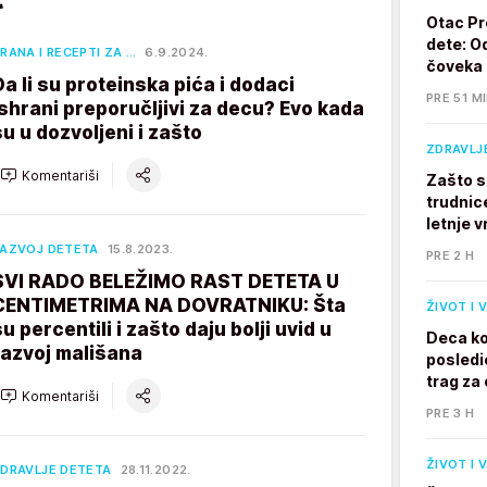
Otac Pr
dete: Od
RANA I RECEPTI ZA …
6.9.2024.
čoveka
Da li su proteinska pića i dodaci
PRE 51 M
ishrani preporučljivi za decu? Evo kada
su u dozvoljeni i zašto
ZDRAVLJ
Komentariši
Zašto s
trudnic
letnje v
AZVOJ DETETA
15.8.2023.
PRE 2 H
SVI RADO BELEŽIMO RAST DETETA U
CENTIMETRIMA NA DOVRATNIKU: Šta
ŽIVOT I 
su percentili i zašto daju bolji uvid u
Deca ko
razvoj mališana
posledi
trag za 
Komentariši
PRE 3 H
ŽIVOT I 
DRAVLJE DETETA
28.11.2022.