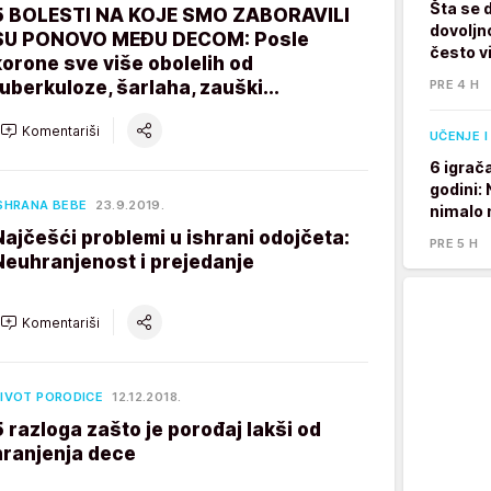
Šta se 
5 BOLESTI NA KOJE SMO ZABORAVILI
dovoljno
SU PONOVO MEĐU DECOM: Posle
često v
korone sve više obolelih od
tuberkuloze, šarlaha, zauški...
PRE 4 H
Komentariši
UČENJE I
6 igrač
godini:
SHRANA BEBE
23.9.2019.
nimalo 
Najčešći problemi u ishrani odojčeta:
PRE 5 H
Neuhranjenost i prejedanje
Komentariši
IVOT PORODICE
12.12.2018.
5 razloga zašto je porođaj lakši od
hranjenja dece