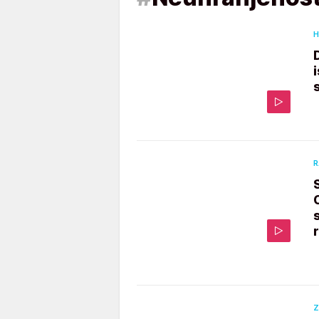
H
R
Z