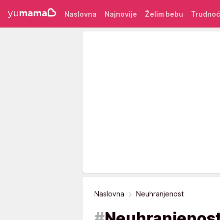
Naslovna
Najnovije
Želim bebu
Trudno
Naslovna
Neuhranjenost
#
Neuhranjenos