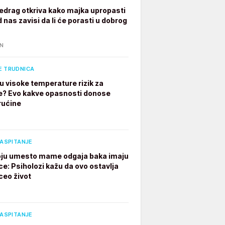
edrag otkriva kako majka upropasti
 nas zavisi da li će porasti u dobrog
IN
E TRUDNICA
u visoke temperature rizik za
e? Evo kakve opasnosti donose
rućine
VASPITANJE
ju umesto mame odgaja baka imaju
ce: Psiholozi kažu da ovo ostavlja
ceo život
VASPITANJE