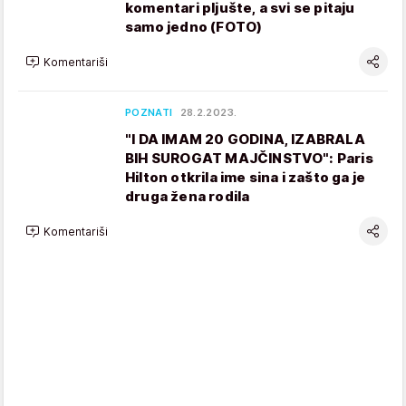
komentari pljušte, a svi se pitaju
samo jedno (FOTO)
Komentariši
POZNATI
28.2.2023.
"I DA IMAM 20 GODINA, IZABRALA
BIH SUROGAT MAJČINSTVO": Paris
Hilton otkrila ime sina i zašto ga je
druga žena rodila
Komentariši