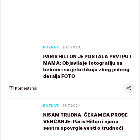
POZNATI
26.1.2023.
PARIS HILTON JE POSTALA PRVI PUT
MAMA: Objavila je fotografiju sa
bebom i svi je kritikuju zbog jednog
detalja FOTO
Komentariši
POZNATI
28.7.2021.
NISAM TRUDNA. ČEKAM DA PROĐE
VENČANJE: Paris Hilton i njena
sestra opovrgle vesti o trudnoći