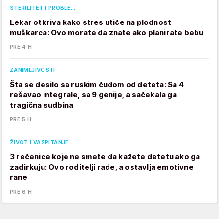
STERILITET I PROBLE…
Lekar otkriva kako stres utiče na plodnost
muškarca: Ovo morate da znate ako planirate bebu
PRE 4 H
ZANIMLJIVOSTI
Šta se desilo sa ruskim čudom od deteta: Sa 4
rešavao integrale, sa 9 genije, a sačekala ga
tragična sudbina
PRE 5 H
ŽIVOT I VASPITANJE
3 rečenice koje ne smete da kažete detetu ako ga
zadirkuju: Ovo roditelji rade, a ostavlja emotivne
rane
PRE 6 H