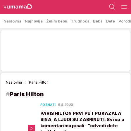
Naslovna
Najnovije
Želim bebu
Trudnoća
Beba
Dete
Porod
Naslovna
Paris Hilton
#
Paris Hilton
POZNATI
5.8.2023.
PARIS HILTON PRVI PUT POKAZALA
SINA, A LJUDI SU ZABRINUTI: Svi su u
komentarima pisali - "odvedi dete