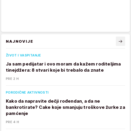
NAJNOVIJE
ŽIVOT I VASPITANJE
Ja sam pedijatar i ovo moram da kažem roditeljima
tinejdžera: 8 stvari koje bi trebalo da znate
PRE 2 H
PORODIČNE AKTIVNOSTI
Kako da napravite dečji rođendan, a da ne
bankrotirate? Cake koje smanjuju troškove žurke za
pamćenje
PRE 4 H