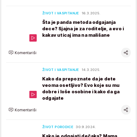
ŽIVOT I VASPITANJE
16.3.2025.
Šta je panda metoda odgajanja
dece? Sjajna je za roditelje, a evo i
kakav uticaj ima na mališane
Komentariši
ŽIVOT I VASPITANJE
14.3.2025.
Kako da prepoznate da je dete
veoma osetljivo? Evo koje su mu
dobre i loše osobine i kako da ga
odgajate
Komentariši
ŽIVOT PORODICE
30.9.2024.
Kako je odgajati dečaka? Mama