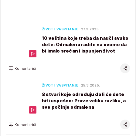
ŽIVOT I VASPITANJE
27.3.2025.
10 veština koje treba da nauči svako
dete: Odmalena radite na ovome da
bi imalo srećan i ispunjen život
Komentariši
ŽIVOT I VASPITANJE
25.3.2025.
8 stvari koje određuju da li će dete
biti uspešno: Prave veliku razliku, a
sve počinje odmalena
Komentariši