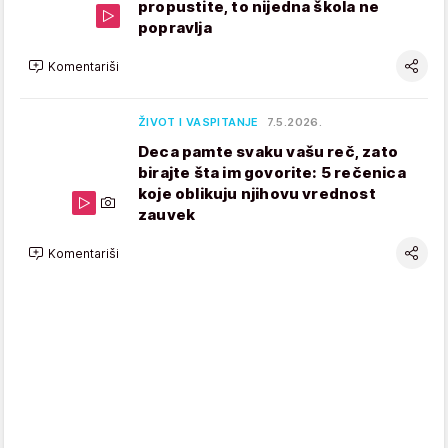
propustite, to nijedna škola ne
popravlja
Komentariši
ŽIVOT I VASPITANJE
7.5.2026.
Deca pamte svaku vašu reč, zato
birajte šta im govorite: 5 rečenica
koje oblikuju njihovu vrednost
zauvek
Komentariši