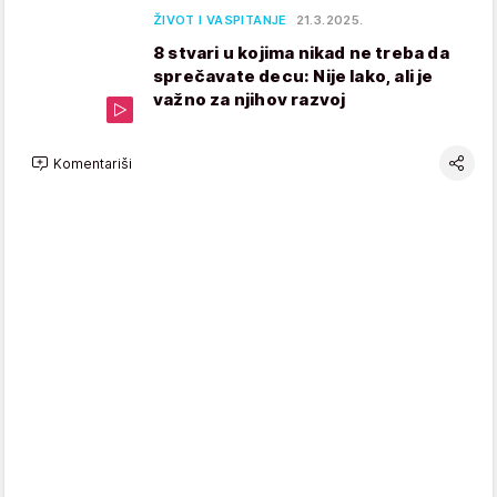
ŽIVOT I VASPITANJE
21.3.2025.
8 stvari u kojima nikad ne treba da
sprečavate decu: Nije lako, ali je
važno za njihov razvoj
Komentariši