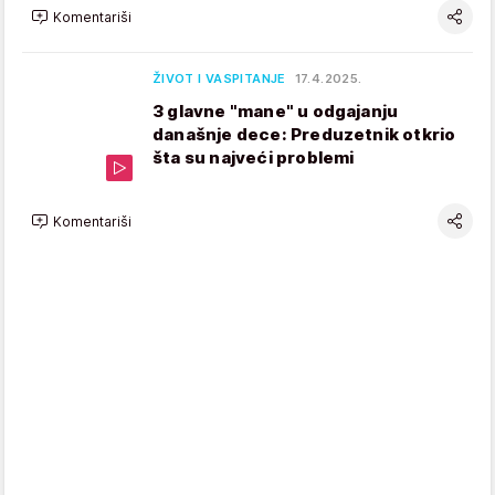
Komentariši
ŽIVOT I VASPITANJE
17.4.2025.
3 glavne "mane" u odgajanju
današnje dece: Preduzetnik otkrio
šta su najveći problemi
Komentariši