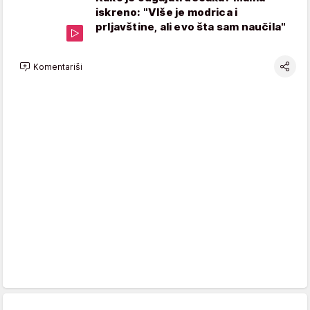
iskreno: "VIše je modrica i
prljavštine, ali evo šta sam naučila"
Komentariši