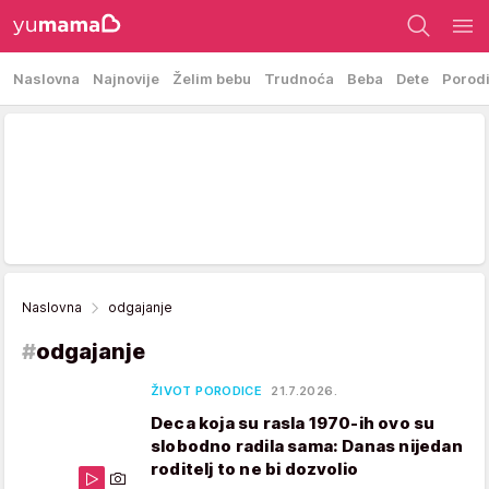
Naslovna
Najnovije
Želim bebu
Trudnoća
Beba
Dete
Porod
Naslovna
odgajanje
#
odgajanje
ŽIVOT PORODICE
21.7.2026.
Deca koja su rasla 1970-ih ovo su
slobodno radila sama: Danas nijedan
roditelj to ne bi dozvolio