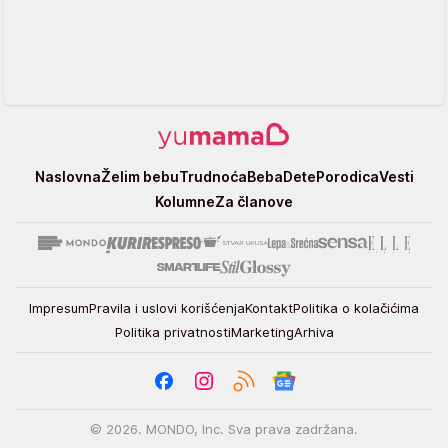
Yumama
Naslovna
Želim bebu
Trudnoća
Beba
Dete
Porodica
Vesti
Kolumne
Za članove
Impresum
Pravila i uslovi korišćenja
Kontakt
Politika o kolačićima
Politika privatnosti
Marketing
Arhiva
© 2026. MONDO, Inc. Sva prava zadržana.