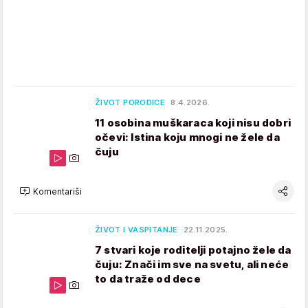
ŽIVOT PORODICE
8.4.2026.
11 osobina muškaraca koji nisu dobri
očevi: Istina koju mnogi ne žele da
čuju
Komentariši
ŽIVOT I VASPITANJE
22.11.2025.
7 stvari koje roditelji potajno žele da
čuju: Znači im sve na svetu, ali neće
to da traže od dece