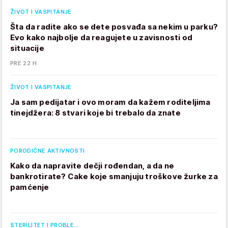
ŽIVOT I VASPITANJE
Šta da radite ako se dete posvađa sa nekim u parku?
Evo kako najbolje da reagujete u zavisnosti od
situacije
PRE 22 H
ŽIVOT I VASPITANJE
Ja sam pedijatar i ovo moram da kažem roditeljima
tinejdžera: 8 stvari koje bi trebalo da znate
PORODIČNE AKTIVNOSTI
Kako da napravite dečji rođendan, a da ne
bankrotirate? Cake koje smanjuju troškove žurke za
pamćenje
STERILITET I PROBLE…