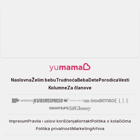
Yumama
Naslovna
Želim bebu
Trudnoća
Beba
Dete
Porodica
Vesti
Kolumne
Za članove
Impresum
Pravila i uslovi korišćenja
Kontakt
Politika o kolačićima
Politika privatnosti
Marketing
Arhiva