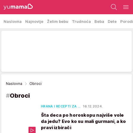
Naslovna
Najnovije
Želim bebu
Trudnoća
Beba
Dete
Porod
Naslovna
Obroci
#
Obroci
HRANA I RECEPTI ZA …
16.12.2024.
Šta deca po horoskopu najviše vole
da jedu? Evo ko su mali gurmani, a ko
pravi izbirači