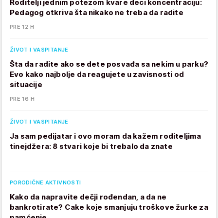
Roditelji jednim potezom kvare deci koncentraciju:
Pedagog otkriva šta nikako ne treba da radite
PRE 12 H
ŽIVOT I VASPITANJE
Šta da radite ako se dete posvađa sa nekim u parku?
Evo kako najbolje da reagujete u zavisnosti od
situacije
PRE 16 H
ŽIVOT I VASPITANJE
Ja sam pedijatar i ovo moram da kažem roditeljima
tinejdžera: 8 stvari koje bi trebalo da znate
PORODIČNE AKTIVNOSTI
Kako da napravite dečji rođendan, a da ne
bankrotirate? Cake koje smanjuju troškove žurke za
pamćenje