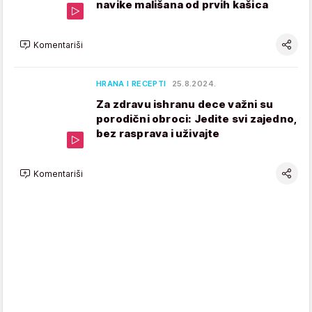
navike mališana od prvih kašica
Komentariši
HRANA I RECEPTI
25.8.2024.
Za zdravu ishranu dece važni su
porodični obroci: Jedite svi zajedno,
bez rasprava i uživajte
Komentariši