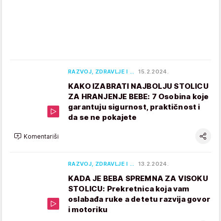
RAZVOJ, ZDRAVLJE I …
15.2.2024.
KAKO IZABRATI NAJBOLJU STOLICU
ZA HRANJENJE BEBE: 7 Osobina koje
garantuju sigurnost, praktičnost i
da se ne pokajete
Komentariši
RAZVOJ, ZDRAVLJE I …
13.2.2024.
KADA JE BEBA SPREMNA ZA VISOKU
STOLICU: Prekretnica koja vam
oslabađa ruke a detetu razvija govor
i motoriku