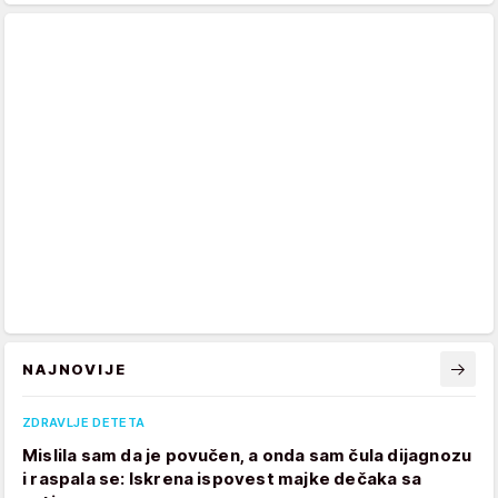
NAJNOVIJE
ZDRAVLJE DETETA
Mislila sam da je povučen, a onda sam čula dijagnozu
i raspala se: Iskrena ispovest majke dečaka sa