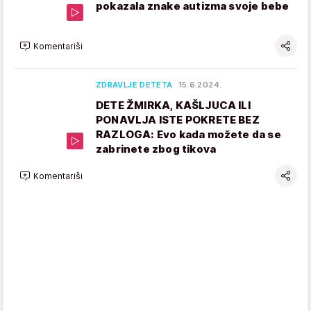
pokazala znake autizma svoje bebe
Komentariši
ZDRAVLJE DETETA
15.6.2024.
DETE ŽMIRKA, KAŠLJUCA ILI
PONAVLJA ISTE POKRETE BEZ
RAZLOGA: Evo kada možete da se
zabrinete zbog tikova
Komentariši