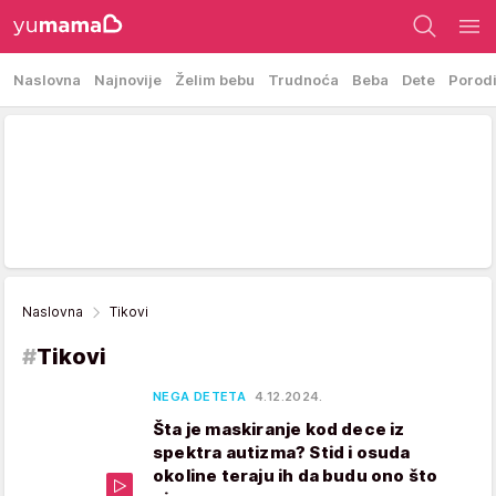
Naslovna
Najnovije
Želim bebu
Trudnoća
Beba
Dete
Porod
Naslovna
Tikovi
#
Tikovi
NEGA DETETA
4.12.2024.
Šta je maskiranje kod dece iz
spektra autizma? Stid i osuda
okoline teraju ih da budu ono što