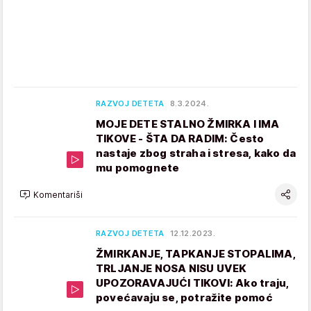
RAZVOJ DETETA
8.3.2024.
MOJE DETE STALNO ŽMIRKA I IMA
TIKOVE - ŠTA DA RADIM: Često
nastaje zbog straha i stresa, kako da
mu pomognete
Komentariši
RAZVOJ DETETA
12.12.2023.
ŽMIRKANJE, TAPKANJE STOPALIMA,
TRLJANJE NOSA NISU UVEK
UPOZORAVAJUĆI TIKOVI: Ako traju,
povećavaju se, potražite pomoć