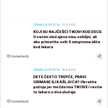
ZDRAVLJE DETETA
21.3.2023.
KOJI SU NAJČEŠĆI TIKOVI KOD DECE:
U većini slučajeva nisu ozbiljni, ali
ako primetite ovih 5 simptoma idite
kod lekara
Komentariši
ZDRAVLJE DETETA
18.9.2022.
DETE ČESTO TREPĆE, PRAVI
GRIMASE ILI KAŠLJUCA? Obratite
pažnju jer možda ima TIKOVE i recite
to lekaru u dva slučaja
Komentariši