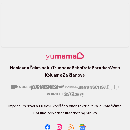
Yumama
Naslovna
Želim bebu
Trudnoća
Beba
Dete
Porodica
Vesti
Kolumne
Za članove
Impresum
Pravila i uslovi korišćenja
Kontakt
Politika o kolačićima
Politika privatnosti
Marketing
Arhiva