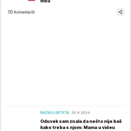
nisu
Komentariši
RAZVOJ DETETA
30.9.2024.
Oduvek sam znala da nešto nije baš
kako treba s njom: Mama u videu