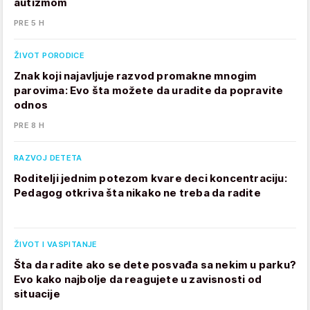
autizmom
PRE 5 H
ŽIVOT PORODICE
Znak koji najavljuje razvod promakne mnogim
parovima: Evo šta možete da uradite da popravite
odnos
PRE 8 H
RAZVOJ DETETA
Roditelji jednim potezom kvare deci koncentraciju:
Pedagog otkriva šta nikako ne treba da radite
ŽIVOT I VASPITANJE
Šta da radite ako se dete posvađa sa nekim u parku?
Evo kako najbolje da reagujete u zavisnosti od
situacije