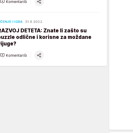
Komentariši
ČENJE I IGRA
31.8.2022.
RAZVOJ DETETA: Znate li zašto su
puzzle odlične i korisne za moždane
vijuge?
Komentariši