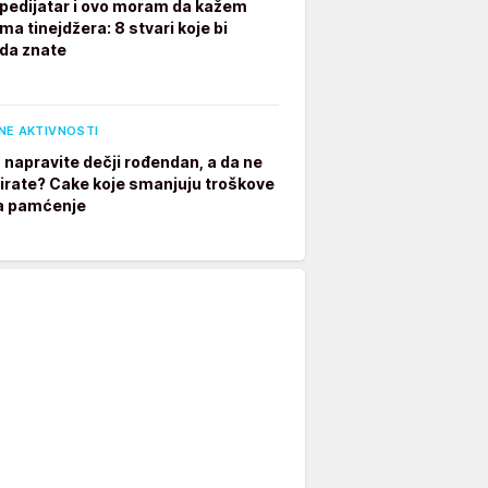
pedijatar i ovo moram da kažem
ima tinejdžera: 8 stvari koje bi
 da znate
NE AKTIVNOSTI
 napravite dečji rođendan, a da ne
irate? Cake koje smanjuju troškove
a pamćenje