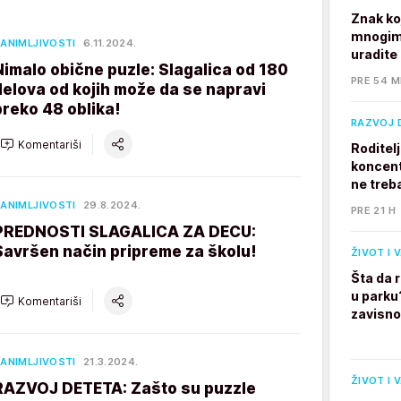
Znak ko
mnogim 
ANIMLJIVOSTI
6.11.2024.
uradite
Nimalo obične puzle: Slagalica od 180
PRE 54 M
delova od kojih može da se napravi
preko 48 oblika!
RAZVOJ 
Komentariši
Roditel
koncent
ne treb
ANIMLJIVOSTI
29.8.2024.
PRE 21 H
PREDNOSTI SLAGALICA ZA DECU:
Savršen način pripreme za školu!
ŽIVOT I 
Šta da 
u parku
Komentariši
zavisno
ANIMLJIVOSTI
21.3.2024.
ŽIVOT I 
RAZVOJ DETETA: Zašto su puzzle