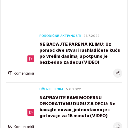
PORODIČNE AKTIVNOSTI
21.7.2022.
NE BACAJTE PARE NA KLIMU: Uz
pomoć dve stvari rashladićete kuću
po vrelim danima, a potpuno je
bezbedno za decu (VIDEO)
Komentariši
UČENJE I IGRA
5.6.2022.
NAPRAVITE SAMI MODERNU
DEKORATIVNU DUGU ZA DECU: Ne
bacajte novac, jednostavno je i
gotova je za 15 minuta (VIDEO)
Komentariši