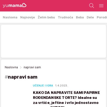
Naslovna
Najnovije
Želim bebu
Trudnoća
Beba
Dete
Porod
Naslovna
napravi sam
#
napravi sam
UČENJE I IGRA
1.4.2023.
KAKO DA NAPRAVITE SAMI PAPIRNE
ROĐENDANSKE TORTE? Idealne su
za vrtiće, jeftine i vrlo jednostavno