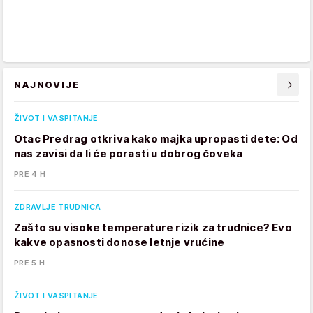
NAJNOVIJE
ŽIVOT I VASPITANJE
Otac Predrag otkriva kako majka upropasti dete: Od
nas zavisi da li će porasti u dobrog čoveka
PRE 4 H
ZDRAVLJE TRUDNICA
Zašto su visoke temperature rizik za trudnice? Evo
kakve opasnosti donose letnje vrućine
PRE 5 H
ŽIVOT I VASPITANJE