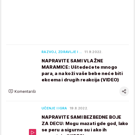
RAZVOJ, ZDRAVLJE I …
11.9.2022.
NAPRAVITE SAMI VLAŽNE
MARAMICE: Uštedećete mnogo
para, a na koži vaše bebe neće biti
ekcema i drugih reakcija (VIDEO)
Komentariši
UČENJE I IGRA
19.8.2022.
NAPRAVITE SAMI BEZBEDNE BOJE
ZA DECU: Mogu mazati gde god, lako
se peru a sigurne su i ako ih