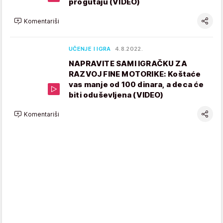
progutaju (VIDEO)
Komentariši
UČENJE I IGRA
4.8.2022.
NAPRAVITE SAMI IGRAČKU ZA
RAZVOJ FINE MOTORIKE: Koštaće
vas manje od 100 dinara, a deca će
biti oduševljena (VIDEO)
Komentariši