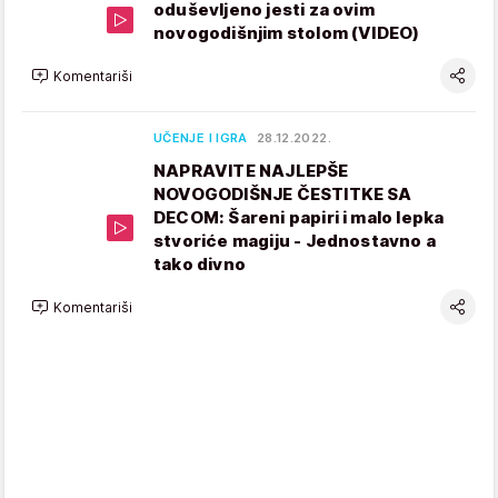
oduševljeno jesti za ovim
novogodišnjim stolom (VIDEO)
Komentariši
UČENJE I IGRA
28.12.2022.
NAPRAVITE NAJLEPŠE
NOVOGODIŠNJE ČESTITKE SA
DECOM: Šareni papiri i malo lepka
stvoriće magiju - Jednostavno a
tako divno
Komentariši