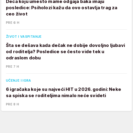
Deca koju umesto mame odgaja baka imaju
posledice: Psiholozi kažu da ovo ostavlja trag za
ceo život
PRE 6 H
ŽIVOT I VASPITANJE
Šta se dešava kada dečak ne dobije dovoljno ljubavi
od roditelja? Posledice se često vide tek u
odraslom dobu
PRE 7 H
UČENJE I IGRA
6 igračaka koje su najveći HIT u 2026. godini: Neke
sa spiska se roditeljima nimalo neće svideti
PRE 8 H