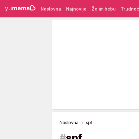
Naslovna
Najnovije
Želim bebu
Trudno
Naslovna
spf
#
spf