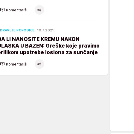
Komentariši
DRAVLJE PORODICE
19.7.2021.
DA LI NANOSITE KREMU NAKON
ULASKA U BAZEN: Greške koje pravimo
prilikom upotrebe losiona za sunčanje
Komentariši