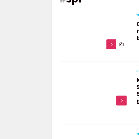
N
R
N