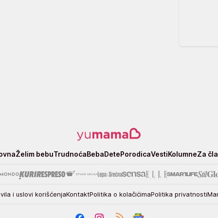
ovna
Želim bebu
Trudnoća
Beba
Dete
Porodica
Vesti
Kolumne
Za čl
vila i uslovi korišćenja
Kontakt
Politika o kolačićima
Politika privatnosti
Mar