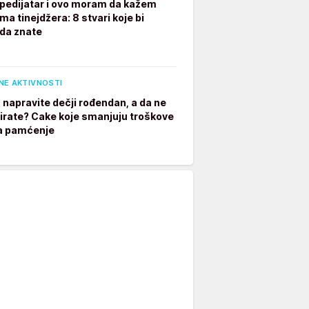
pedijatar i ovo moram da kažem
ima tinejdžera: 8 stvari koje bi
 da znate
NE AKTIVNOSTI
 napravite dečji rođendan, a da ne
irate? Cake koje smanjuju troškove
a pamćenje