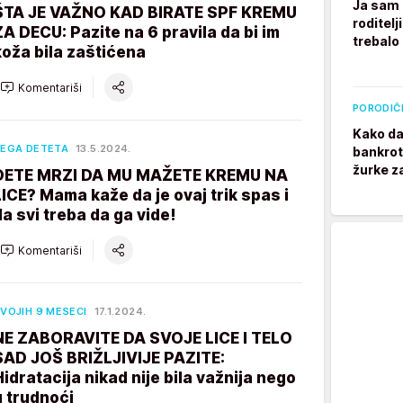
Ja sam 
ŠTA JE VAŽNO KAD BIRATE SPF KREMU
roditelj
ZA DECU: Pazite na 6 pravila da bi im
trebalo
koža bila zaštićena
Komentariši
PORODIČ
Kako da
EGA DETETA
13.5.2024.
bankrot
žurke z
DETE MRZI DA MU MAŽETE KREMU NA
LICE? Mama kaže da je ovaj trik spas i
da svi treba da ga vide!
Komentariši
VOJIH 9 MESECI
17.1.2024.
NE ZABORAVITE DA SVOJE LICE I TELO
SAD JOŠ BRIŽLJIVIJE PAZITE:
Hidratacija nikad nije bila važnija nego
u trudnoći