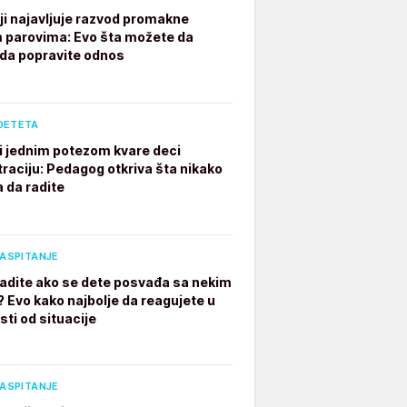
ji najavljuje razvod promakne
parovima: Evo šta možete da
 da popravite odnos
DETETA
ji jednim potezom kvare deci
raciju: Pedagog otkriva šta nikako
a da radite
VASPITANJE
radite ako se dete posvađa sa nekim
? Evo kako najbolje da reagujete u
sti od situacije
VASPITANJE