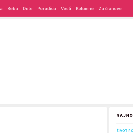
ća
Beba
Dete
Porodica
Vesti
Kolumne
Za članove
NAJNO
ŽIVOT P