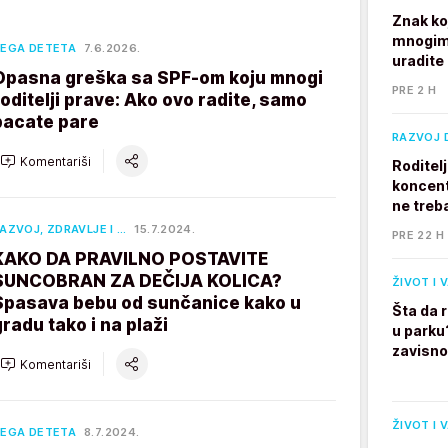
Znak ko
mnogim 
EGA DETETA
7.6.2026.
uradite
Opasna greška sa SPF-om koju mnogi
PRE 2 H
roditelji prave: Ako ovo radite, samo
bacate pare
RAZVOJ 
Komentariši
Roditel
koncent
ne treb
AZVOJ, ZDRAVLJE I …
15.7.2024.
PRE 22 H
KAKO DA PRAVILNO POSTAVITE
SUNCOBRAN ZA DEČIJA KOLICA?
ŽIVOT I 
Spasava bebu od sunčanice kako u
Šta da 
gradu tako i na plaži
u parku
zavisno
Komentariši
ŽIVOT I 
EGA DETETA
8.7.2024.