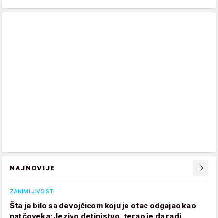
NAJNOVIJE
ZANIMLJIVOSTI
Šta je bilo sa devojčicom koju je otac odgajao kao
natčoveka: Jezivo detinjstvo, terao je da radi