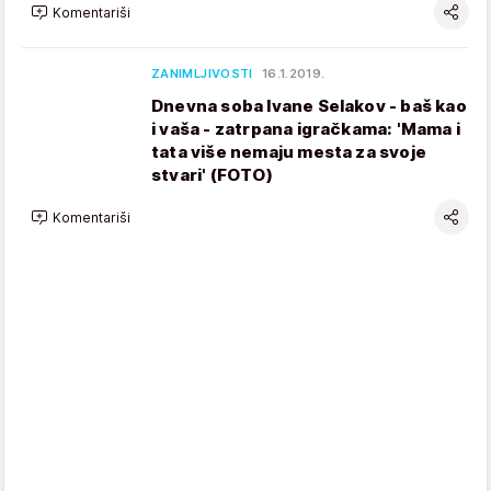
Komentariši
ZANIMLJIVOSTI
16.1.2019.
Dnevna soba Ivane Selakov - baš kao
i vaša - zatrpana igračkama: 'Mama i
tata više nemaju mesta za svoje
stvari' (FOTO)
Komentariši