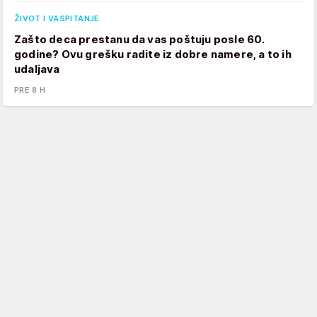
ŽIVOT I VASPITANJE
Zašto deca prestanu da vas poštuju posle 60.
godine? Ovu grešku radite iz dobre namere, a to ih
udaljava
PRE 8 H