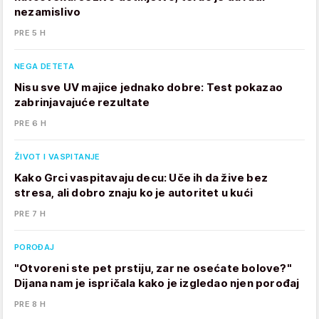
nezamislivo
PRE 5 H
NEGA DETETA
Nisu sve UV majice jednako dobre: Test pokazao
zabrinjavajuće rezultate
PRE 6 H
ŽIVOT I VASPITANJE
Kako Grci vaspitavaju decu: Uče ih da žive bez
stresa, ali dobro znaju ko je autoritet u kući
PRE 7 H
POROĐAJ
"Otvoreni ste pet prstiju, zar ne osećate bolove?"
Dijana nam je ispričala kako je izgledao njen porođaj
PRE 8 H