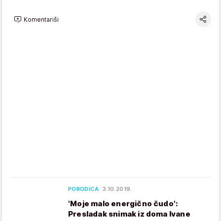
Komentariši
PORODICA
3.10.2019.
'Moje malo energično čudo':
Presladak snimak iz doma Ivane