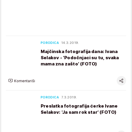
PORODICA
14.3.2019.
Majčinska fotografija dana: Ivana
Selakov - 'Podočnjaci su tu, svaka
mama zna zašto' (FOTO)
Komentariši
PORODICA
7.3.2019.
Preslatka fotografija ćerke Ivane
Selakov: 'Ja sam rok star' (FOTO)