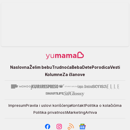
Yumama
Naslovna
Želim bebu
Trudnoća
Beba
Dete
Porodica
Vesti
Kolumne
Za članove
Impresum
Pravila i uslovi korišćenja
Kontakt
Politika o kolačićima
Politika privatnosti
Marketing
Arhiva