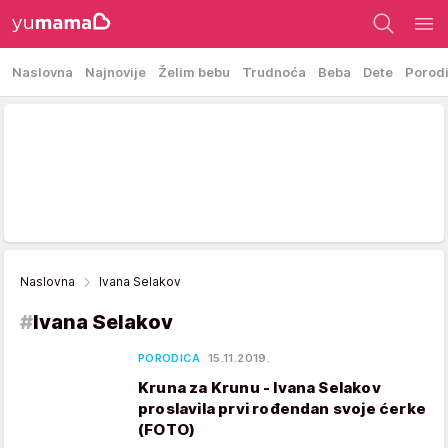
Naslovna
Najnovije
Želim bebu
Trudnoća
Beba
Dete
Porod
Naslovna
Ivana Selakov
#
Ivana Selakov
PORODICA
15.11.2019.
Kruna za Krunu - Ivana Selakov
proslavila prvi rođendan svoje ćerke
(FOTO)