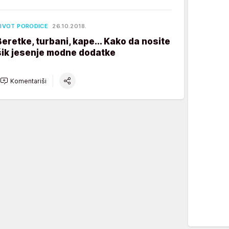
IVOT PORODICE
26.10.2018.
Beretke, turbani, kape... Kako da nosite
šik jesenje modne dodatke
Komentariši