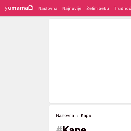
Naslovna
Najnovije
Želim bebu
Trudno
Naslovna
Kape
#
Kape