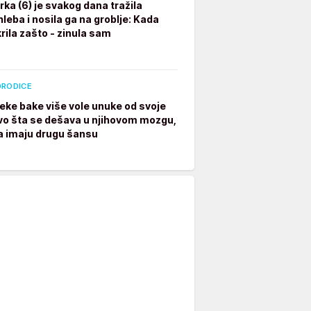
rka (6) je svakog dana tražila
leba i nosila ga na groblje: Kada
rila zašto - zinula sam
ORODICE
eke bake više vole unuke od svoje
vo šta se dešava u njihovom mozgu,
a imaju drugu šansu