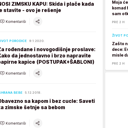
Moja će
NOSI ZIMSKU KAPU: Skida i plače kada
komad h
je stavite - ovo je rešenje
sam otk
Komentariši
PRE 2 H
ŽIVOT P
IVOT PORODICE
9.1.2020.
Zašto n
Za rođendane i novogodišnje proslave:
dece: E
misle d
Kako da jednostavno i brzo napravite
papirne kapice (POSTUPAK+ŠABLONI)
PRE 2 H
Komentariši
SHRANA BEBE
5.12.2018.
Obavezno sa kapom i bez cucle: Saveti
za zimske šetnje sa bebom
Komentariši