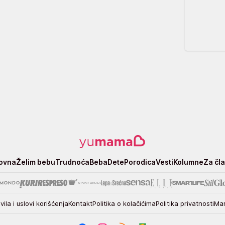
ovna
Želim bebu
Trudnoća
Beba
Dete
Porodica
Vesti
Kolumne
Za čl
vila i uslovi korišćenja
Kontakt
Politika o kolačićima
Politika privatnosti
Mar