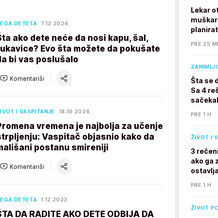
Lekar o
muškarc
EGA DETETA
7.12.2024.
planira
Šta ako dete neće da nosi kapu, šal,
PRE 25 M
rukavice? Evo šta možete da pokušate
da bi vas poslušalo
ZANIMLJ
Komentariši
Šta se 
Sa 4 reš
sačekal
IVOT I VASPITANJE
18.10.2024.
PRE 1 H
Promena vremena je najbolja za učenje
strpljenju: Vaspitač objasnio kako da
ŽIVOT I 
mališani postanu smireniji
3 rečen
ako ga z
Komentariši
ostavlj
PRE 1 H
EGA DETETA
1.12.2023.
ŽIVOT P
ŠTA DA RADITE AKO DETE ODBIJA DA