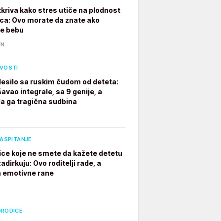
tkriva kako stres utiče na plodnost
a: Ovo morate da znate ako
te bebu
IN
IVOSTI
desilo sa ruskim čudom od deteta:
avao integrale, sa 9 genije, a
a ga tragična sudbina
VASPITANJE
ice koje ne smete da kažete detetu
adirkuju: Ovo roditelji rade, a
a emotivne rane
ORODICE