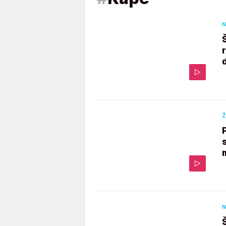
N
Ž
N