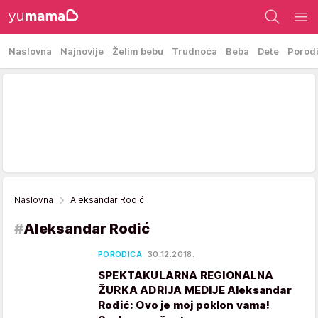
Naslovna
Najnovije
Želim bebu
Trudnoća
Beba
Dete
Porod
Naslovna
Aleksandar Rodić
#
Aleksandar Rodić
PORODICA
30.12.2018.
SPEKTAKULARNA REGIONALNA
ŽURKA ADRIJA MEDIJE Aleksandar
Rodić: Ovo je moj poklon vama!