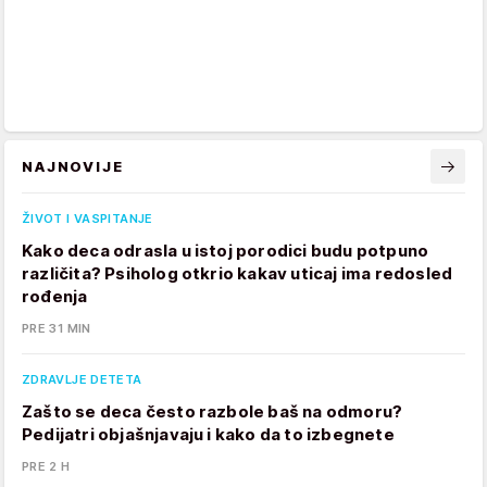
NAJNOVIJE
ŽIVOT I VASPITANJE
Kako deca odrasla u istoj porodici budu potpuno
različita? Psiholog otkrio kakav uticaj ima redosled
rođenja
PRE 31 MIN
ZDRAVLJE DETETA
Zašto se deca često razbole baš na odmoru?
Pedijatri objašnjavaju i kako da to izbegnete
PRE 2 H