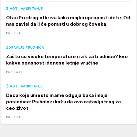
ŽIVOT I VASPITANJE
Otac Predrag otkriva kako majka upropasti dete: Od
nas zavisi da li će porasti u dobrog čoveka
PRE 15 H
ZDRAVLJE TRUDNICA
Zašto su visoke temperature rizik za trudnice? Evo
kakve opasnosti donose letnje vrućine
PRE 16 H
ŽIVOT I VASPITANJE
Deca koju umesto mame odgaja baka imaju
posledice: Psiholozi kažu da ovo ostavlja trag za
ceo život
PRE 18 H