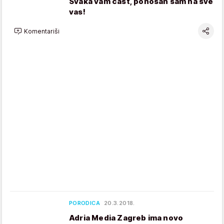
Svaka vam čast, ponosan sam na sve
vas!
Komentariši
PORODICA
20.3.2018.
Adria Media Zagreb ima novo