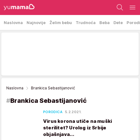
Naslovna
Najnovije
Želim bebu
Trudnoća
Beba
Dete
Porod
Naslovna
Brankica Sebastijanović
#
Brankica Sebastijanović
PORODICA
5.2.2021.
Virus korona utiče na muški
sterilitet? Urolog iz Srbije
objašnjava...