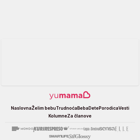
Yumama
Naslovna
Želim bebu
Trudnoća
Beba
Dete
Porodica
Vesti
Kolumne
Za članove