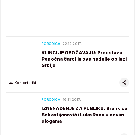
PORODICA
22.12.2017.
KLINCI JE OBOŽAVAJU: Predstava
Ponoćna čarolija ove nedelje obilazi
Srbiju
Komentariši
PORODICA
16.11.2017.
IZNENAĐENJE ZA PUBLIKU: Brankica
Sebastijanović i Luka Raco u novim
ulogama