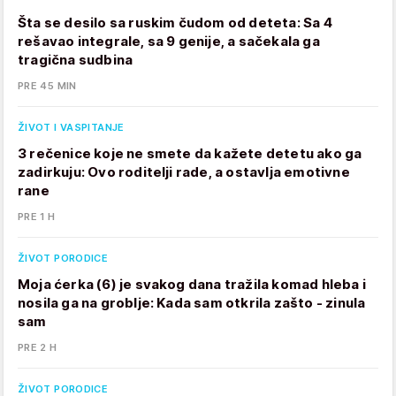
Šta se desilo sa ruskim čudom od deteta: Sa 4
rešavao integrale, sa 9 genije, a sačekala ga
tragična sudbina
PRE 45 MIN
ŽIVOT I VASPITANJE
3 rečenice koje ne smete da kažete detetu ako ga
zadirkuju: Ovo roditelji rade, a ostavlja emotivne
rane
PRE 1 H
ŽIVOT PORODICE
Moja ćerka (6) je svakog dana tražila komad hleba i
nosila ga na groblje: Kada sam otkrila zašto - zinula
sam
PRE 2 H
ŽIVOT PORODICE