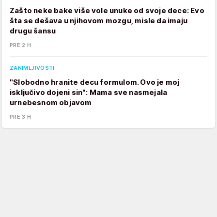
Zašto neke bake više vole unuke od svoje dece: Evo
šta se dešava u njihovom mozgu, misle da imaju
drugu šansu
PRE 2 H
ZANIMLJIVOSTI
"Slobodno hranite decu formulom. Ovo je moj
isključivo dojeni sin": Mama sve nasmejala
urnebesnom objavom
PRE 3 H