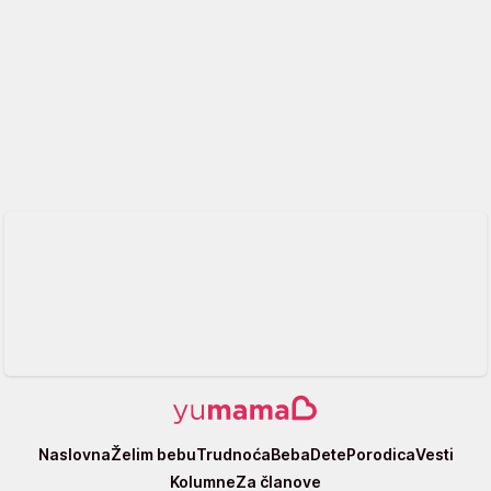
Yumama
Naslovna
Želim bebu
Trudnoća
Beba
Dete
Porodica
Vesti
Kolumne
Za članove