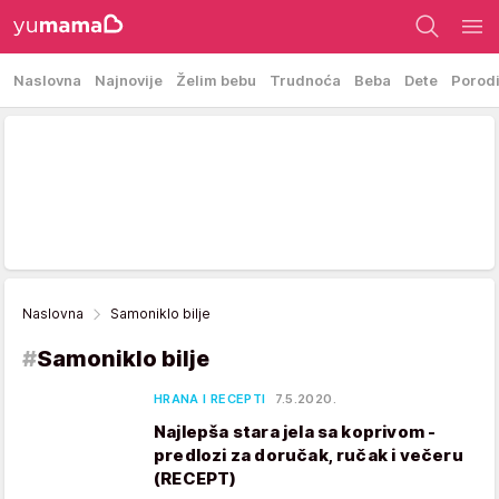
Naslovna
Najnovije
Želim bebu
Trudnoća
Beba
Dete
Porod
Naslovna
Samoniklo bilje
#
Samoniklo bilje
HRANA I RECEPTI
7.5.2020.
Najlepša stara jela sa koprivom -
predlozi za doručak, ručak i večeru
(RECEPT)