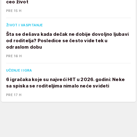
ceo život
PRE 15 H
ŽIVOT I VASPITANJE
Šta se dešava kada dečak ne dobije dovoljno ljubavi
od roditelja? Posledice se često vide tek u
odraslom dobu
PRE 16 H
UČENJE I IGRA
6 igračaka koje su najveći HIT u 2026. godini: Neke
sa spiska se roditeljima nimalo neće svideti
PRE 17 H