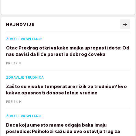
NAJNOVIJE
ŽIVOT I VASPITANJE
Otac Predrag otkriva kako majka upropasti dete: Od
nas zavisi da li će porasti u dobrog čoveka
PRE 12 H
ZDRAVLJE TRUDNICA
Zašto su visoke temperature rizik za trudnice? Evo
kakve opasnosti donose letnje vrućine
PRE 14 H
ŽIVOT I VASPITANJE
Deca koju umesto mame odgaja baka imaju
posledice: Psiholozi kažu da ovo ostavlja trag za