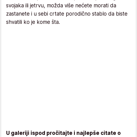
svojaka ili jetrvu, možda više nećete morati da
zastanete i u sebi crtate porodično stablo da biste
shvatili ko je kome šta.
U galeriji ispod pročitajte i najlepše citate o