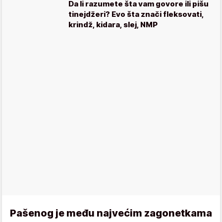
Da li razumete šta vam govore ili pišu
tinejdžeri? Evo šta znači fleksovati,
krindž, kidara, slej, NMP
Pašenog je među najvećim zagonetkama