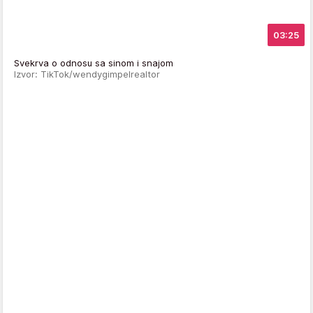
03:25
Svekrva o odnosu sa sinom i snajom
Izvor: TikTok/wendygimpelrealtor