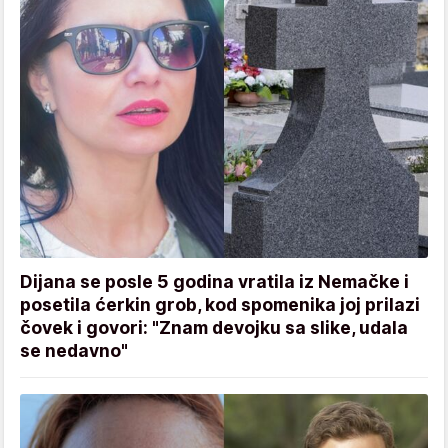
Dijana se posle 5 godina vratila iz Nemačke i
posetila ćerkin grob, kod spomenika joj prilazi
čovek i govori: "Znam devojku sa slike, udala
se nedavno"