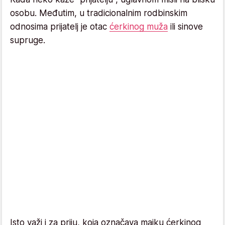
osobu. Međutim, u tradicionalnim rodbinskim
odnosima prijatelj je otac
ćerkinog muža
ili sinove
supruge.
Isto važi i za priju, koja označava majku ćerkinog