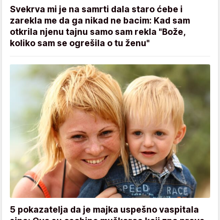
Svekrva mi je na samrti dala staro ćebe i
zarekla me da ga nikad ne bacim: Kad sam
otkrila njenu tajnu samo sam rekla "Bože,
koliko sam se ogrešila o tu ženu"
5 pokazatelja da je majka uspešno vaspitala