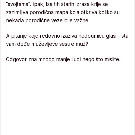
"svojtama". Ipak, iza tih starih izraza krije se
zanimljiva porodična mapa koja otkriva koliko su
nekada porodične veze bile važne.
A pitanje koje redovno izaziva nedoumicu glasi - šta
vam dođe muževljeve sestre muž?
Odgovor zna mnogo manje ljudi nego što mislite.