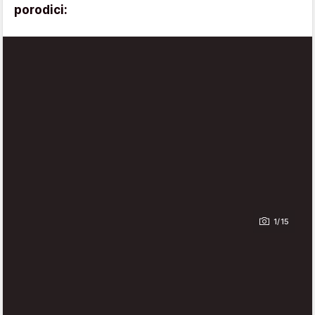
porodici:
1/15