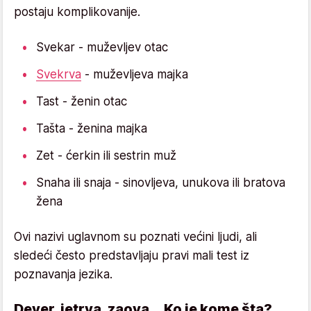
postaju komplikovanije.
Svekar - muževljev otac
Svekrva
- muževljeva majka
Tast - ženin otac
Tašta - ženina majka
Zet - ćerkin ili sestrin muž
Snaha ili snaja - sinovljeva, unukova ili bratova
žena
Ovi nazivi uglavnom su poznati većini ljudi, ali
sledeći često predstavljaju pravi mali test iz
poznavanja jezika.
Dever, jetrva, zaova... Ko je kome šta?