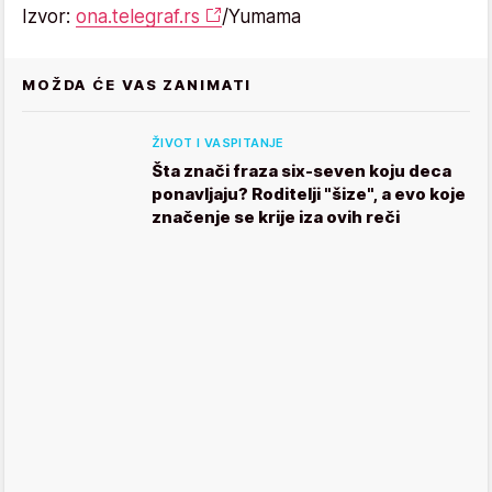
Izvor:
ona.telegraf.rs
/Yumama
MOŽDA ĆE VAS ZANIMATI
ŽIVOT I VASPITANJE
Šta znači fraza six-seven koju deca
ponavljaju? Roditelji "šize", a evo koje
značenje se krije iza ovih reči