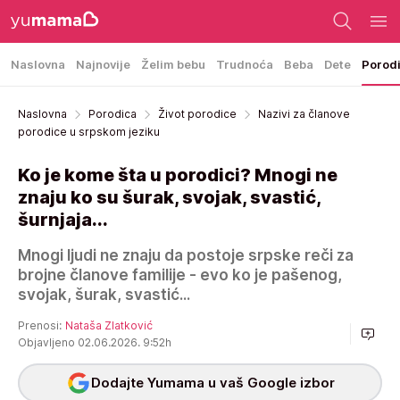
Naslovna
Najnovije
Želim bebu
Trudnoća
Beba
Dete
Porod
Naslovna
Porodica
Život porodice
Nazivi za članove
porodice u srpskom jeziku
Ko je kome šta u porodici? Mnogi ne
znaju ko su šurak, svojak, svastić,
šurnjaja...
Mnogi ljudi ne znaju da postoje srpske reči za
brojne članove familije - evo ko je pašenog,
svojak, šurak, svastić...
Prenosi:
Nataša Zlatković
Objavljeno 02.06.2026. 9:52h
Dodajte Yumama u vaš Google izbor