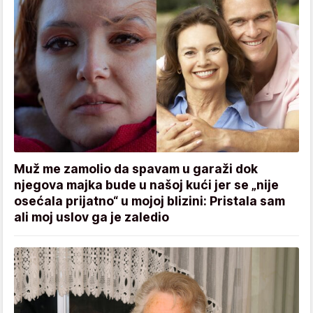
Muž me zamolio da spavam u garaži dok
njegova majka bude u našoj kući jer se „nije
osećala prijatno“ u mojoj blizini: Pristala sam
ali moj uslov ga je zaledio