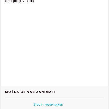
drugim jezicima.
MOŽDA ĆE VAS ZANIMATI
ŽIVOT I VASPITANJE