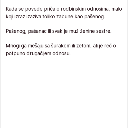
Kada se povede priča o rodbinskim odnosima, malo
koji izraz izaziva toliko zabune kao pašenog.
Pašenog, pašanac ili svak je muž ženine sestre.
Mnogi ga mešaju sa šurakom ili zetom, ali je reč o
potpuno drugačijem odnosu.