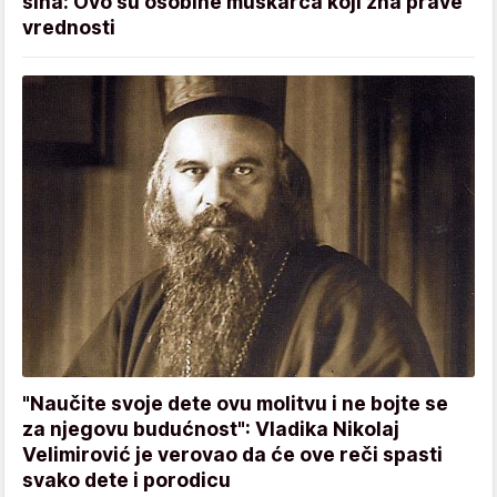
sina: Ovo su osobine muškarca koji zna prave
vrednosti
"Naučite svoje dete ovu molitvu i ne bojte se
za njegovu budućnost": Vladika Nikolaj
Velimirović je verovao da će ove reči spasti
svako dete i porodicu