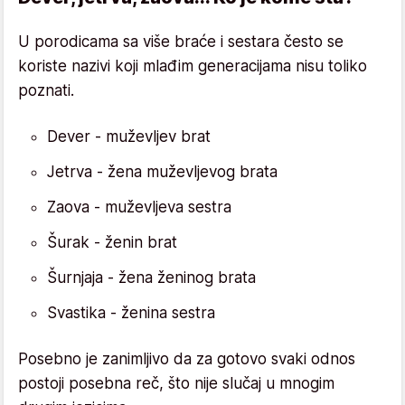
U porodicama sa više braće i sestara često se
koriste nazivi koji mlađim generacijama nisu toliko
poznati.
Dever - muževljev brat
Jetrva - žena muževljevog brata
Zaova - muževljeva sestra
Šurak - ženin brat
Šurnjaja - žena ženinog brata
Svastika - ženina sestra
Posebno je zanimljivo da za gotovo svaki odnos
postoji posebna reč, što nije slučaj u mnogim