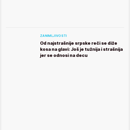
ZANIMLJIVOSTI
Od najstrašnije srpske reči se diže
kosa na glavi: Još je tužnija i strašnija
jer se odnosi na decu