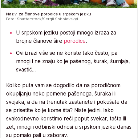
Nazivi za članove porodice u srpskom jeziku
Foto: Shutterstock/Sergii Sobolevskyi
U srpskom jeziku postoji mnogo izraza za
brojne članove šire
porodice
.
Ovi izrazi više se ne koriste tako često, pa
mnogi i ne znaju ko je pašenog, šurak, šurnjaja,
svastić...
Koliko puta vam se dogodilo da na porodičnom
okupljanju neko pomene pašenoga, šuraka ili
svojaka, a da na trenutak zastanete i pokušate da
se prisetite ko je kome šta? Niste jedini. Iako
svakodnevno koristimo reči poput svekar, tašta ili
zet, mnogi rodbinski odnosi u srpskom jeziku danas
su pomalo pali u zaborav.