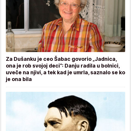
Za Dušanku je ceo Šabac govorio „Jadnica,
ona je rob svojoj deci“: Danju radila u bolnici,
uveče na njivi, a tek kad je umrla, saznalo se ko
je ona bila