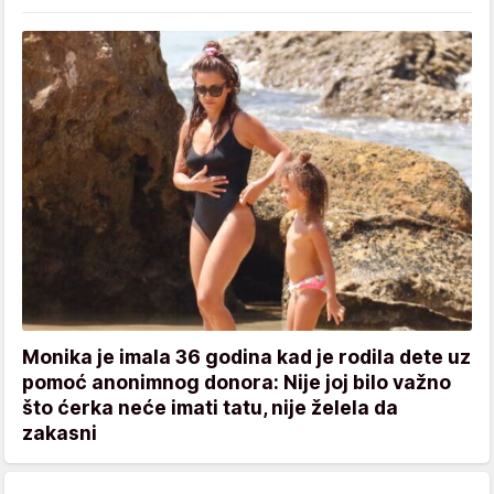
Monika je imala 36 godina kad je rodila dete uz
pomoć anonimnog donora: Nije joj bilo važno
što ćerka neće imati tatu, nije želela da
zakasni