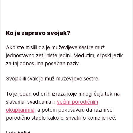
Ko je zapravo svojak?
Ako ste mislili da je muževljeve sestre muž
jednostavno zet, niste jedini. Međutim, srpski jezik
za taj odnos ima poseban naziv.
Svojak ili svak je muž muževljeve sestre.
To je jedan od onih izraza koje mnogi čuju tek na
slavama, svadbama ili
većim porodičnim
okupljanjima
, a potom pokušavaju da razmrse
porodično stablo kako bi shvatili o kome je reč.
I nije jedini.