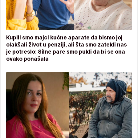
Kupili smo majci kućne aparate da bismo joj
olakšali život u penziji, ali šta smo zatekli nas
je potreslo: Silne pare smo pukli da bi se ona
ovako ponašala