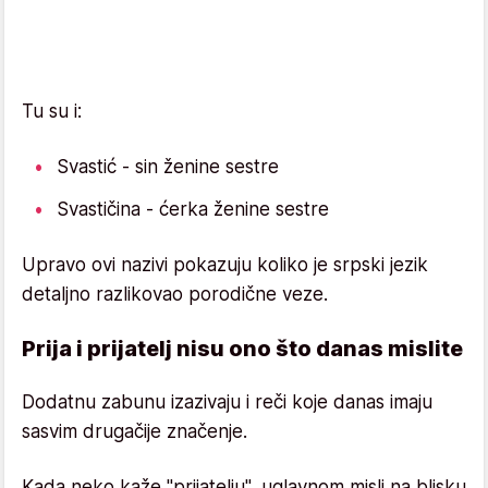
Tu su i:
Svastić - sin ženine sestre
Svastičina - ćerka ženine sestre
Upravo ovi nazivi pokazuju koliko je srpski jezik
detaljno razlikovao porodične veze.
Prija i prijatelj nisu ono što danas mislite
Dodatnu zabunu izazivaju i reči koje danas imaju
sasvim drugačije značenje.
Kada neko kaže "prijatelju", uglavnom misli na blisku