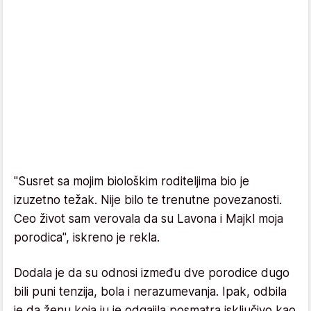
"Susret sa mojim biološkim roditeljima bio je
izuzetno težak. Nije bilo te trenutne povezanosti.
Ceo život sam verovala da su Lavona i Majkl moja
porodica", iskreno je rekla.
Dodala je da su odnosi između dve porodice dugo
bili puni tenzija, bola i nerazumevanja. Ipak, odbila
je da ženu koja ju je odgajila posmatra isključivo kao