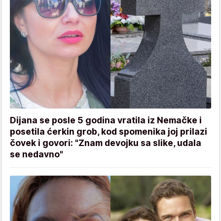
Dijana se posle 5 godina vratila iz Nemačke i
posetila ćerkin grob, kod spomenika joj prilazi
čovek i govori: "Znam devojku sa slike, udala
se nedavno"