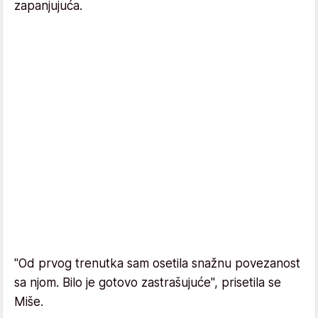
zapanjujuća.
"Od prvog trenutka sam osetila snažnu povezanost
sa njom. Bilo je gotovo zastrašujuće", prisetila se
Miše.