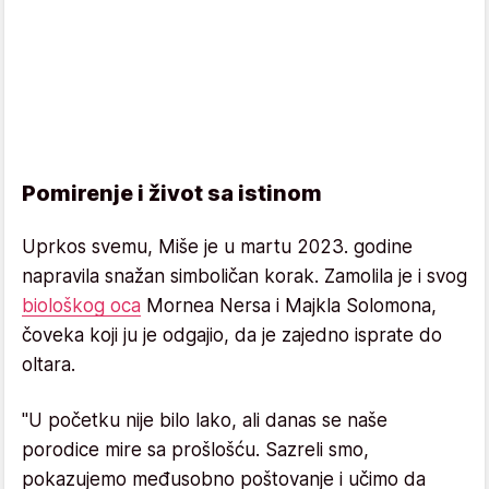
Pomirenje i život sa istinom
Uprkos svemu, Miše je u martu 2023. godine
napravila snažan simboličan korak. Zamolila je i svog
biološkog oca
Mornea Nersa i Majkla Solomona,
čoveka koji ju je odgajio, da je zajedno isprate do
oltara.
"U početku nije bilo lako, ali danas se naše
porodice mire sa prošlošću. Sazreli smo,
pokazujemo međusobno poštovanje i učimo da