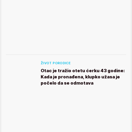
ŽIVOT PORODICE
Otac je tražio otetu ćerku 43 godine:
Kada je pronađena, klupko užasa je
počelo da se odmotava