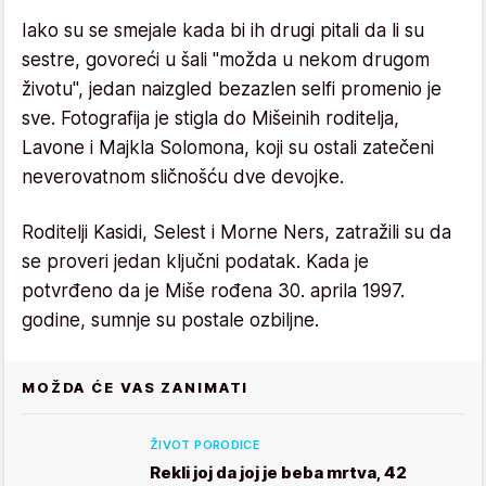
Iako su se smejale kada bi ih drugi pitali da li su
sestre, govoreći u šali "možda u nekom drugom
životu", jedan naizgled bezazlen selfi promenio je
sve. Fotografija je stigla do Mišeinih roditelja,
Lavone i Majkla Solomona, koji su ostali zatečeni
neverovatnom sličnošću dve devojke.
Roditelji Kasidi, Selest i Morne Ners, zatražili su da
se proveri jedan ključni podatak. Kada je
potvrđeno da je Miše rođena 30. aprila 1997.
godine, sumnje su postale ozbiljne.
MOŽDA ĆE VAS ZANIMATI
ŽIVOT PORODICE
Rekli joj da joj je beba mrtva, 42