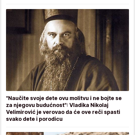
"Naučite svoje dete ovu molitvu i ne bojte se
za njegovu budućnost": Vladika Nikolaj
Velimirović je verovao da će ove reči spasti
svako dete i porodicu