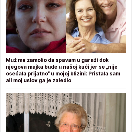
Muž me zamolio da spavam u garaži dok
njegova majka bude u našoj kući jer se „nije
osećala prijatno“ u mojoj blizini: Pristala sam
ali moj uslov ga je zaledio