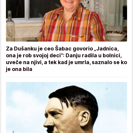
Za Dušanku je ceo Šabac govorio „Jadnica,
ona je rob svojoj deci“: Danju radila u bolnici,
uveče na njivi, a tek kad je umrla, saznalo se ko
je ona bila