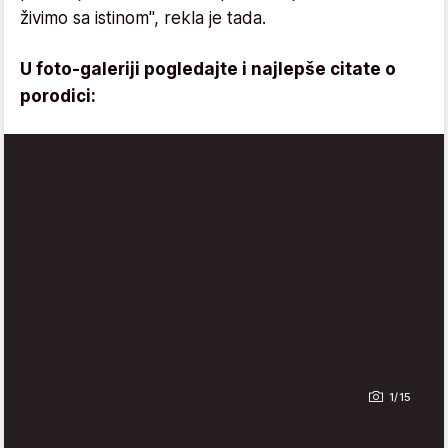
živimo sa istinom", rekla je tada.
U foto-galeriji pogledajte i najlepše citate o
porodici:
1/15