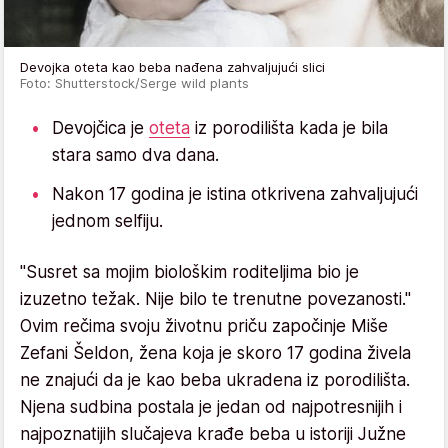
Devojka oteta kao beba nađena zahvaljujući slici
Foto: Shutterstock/Serge wild plants
Devojčica je
oteta
iz porodilišta kada je bila
stara samo dva dana.
Nakon 17 godina je istina otkrivena zahvaljujući
jednom selfiju.
"Susret sa mojim biološkim roditeljima bio je
izuzetno težak. Nije bilo te trenutne povezanosti."
Ovim rečima svoju životnu priču započinje Miše
Zefani Šeldon, žena koja je skoro 17 godina živela
ne znajući da je kao beba ukradena iz porodilišta.
Njena sudbina postala je jedan od najpotresnijih i
najpoznatijih slučajeva krađe beba u istoriji Južne