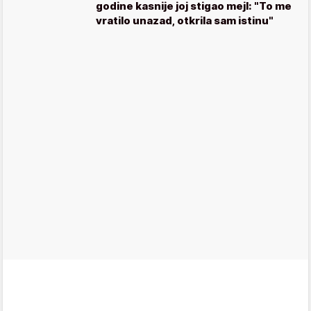
godine kasnije joj stigao mejl: "To me
vratilo unazad, otkrila sam istinu"