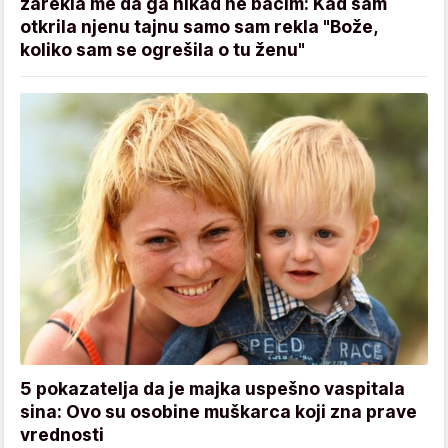
zarekla me da ga nikad ne bacim: Kad sam
otkrila njenu tajnu samo sam rekla "Bože,
koliko sam se ogrešila o tu ženu"
5 pokazatelja da je majka uspešno vaspitala
sina: Ovo su osobine muškarca koji zna prave
vrednosti