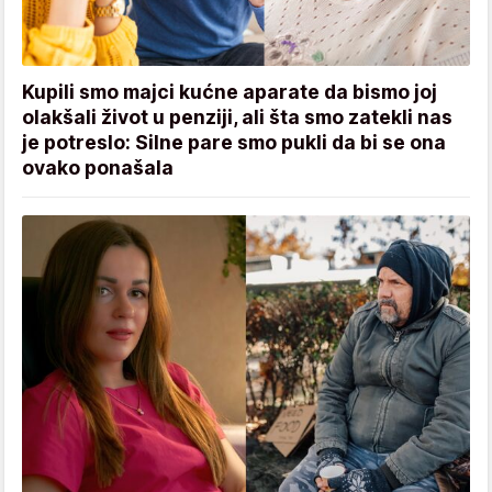
Kupili smo majci kućne aparate da bismo joj
olakšali život u penziji, ali šta smo zatekli nas
je potreslo: Silne pare smo pukli da bi se ona
ovako ponašala