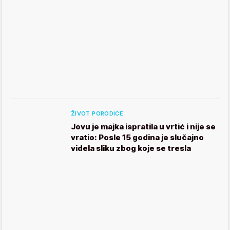
ŽIVOT PORODICE
Jovu je majka ispratila u vrtić i nije se
vratio: Posle 15 godina je slučajno
videla sliku zbog koje se tresla