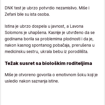
DNK test je ubrzo potvrdio nezamislivo. Miše i
Zefani bile su ista osoba.
Istina je ubrzo dospela u javnost, a Lavona
Solomons je uhapšena. Kasnije je utvrđeno da se
godinama borila sa problemima plodnosti i da je,
nakon kasnog spontanog pobačaja, prerušena u
medicinsku sestru, ukrala bebu iz porodilišta.
Težak susret sa biološkim roditeljima
Miše je otvoreno govorila o emotivnom šoku koji je
usledio nakon saznanja istine.