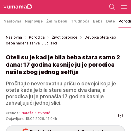
Naslovna
Najnovije
Želim bebu
Trudnoća
Beba
Dete
Porod
Naslovna
Porodica
Život porodice
Devojka oteta kao
beba nađena zahvaljujući slici
Oteli su je kad je bila beba stara samo 2
dana: 17 godina kasnije ju je porodica
našla zbog jednog selfija
Pročitajte neverovatnu priču o devojci koja je
oteta kada je bila stara samo dva dana, a
porodica ju je pronašla 17 godina kasnije
zahvaljujući jednoj slici.
Prenosi:
Nataša Zlatković
Objavljeno 15.02.2026. 11:04h