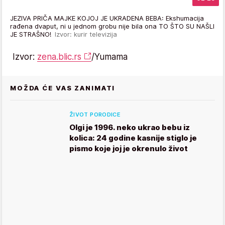
JEZIVA PRIČA MAJKE KOJOJ JE UKRADENA BEBA: Ekshumacija
rađena dvaput, ni u jednom grobu nije bila ona TO ŠTO SU NAŠLI
JE STRAŠNO!
Izvor: kurir televizija
Izvor:
zena.blic.rs
/Yumama
MOŽDA ĆE VAS ZANIMATI
ŽIVOT PORODICE
Olgi je 1996. neko ukrao bebu iz
kolica: 24 godine kasnije stiglo je
pismo koje joj je okrenulo život