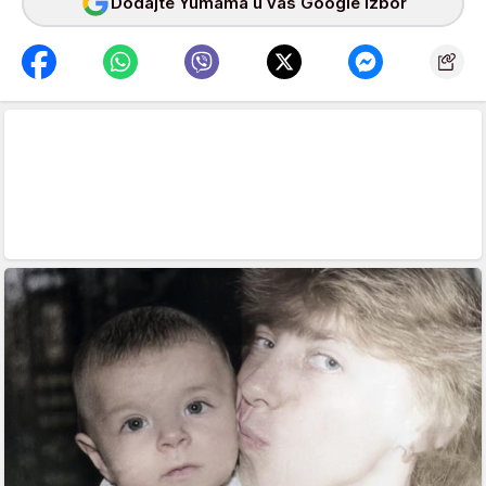
Dodajte Yumama u vaš Google izbor