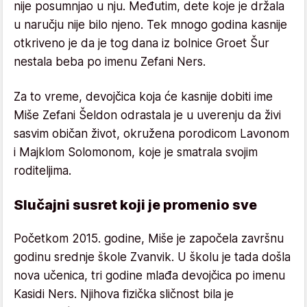
nije posumnjao u nju. Međutim, dete koje je držala
u naručju nije bilo njeno. Tek mnogo godina kasnije
otkriveno je da je tog dana iz bolnice Groet Šur
nestala beba po imenu Zefani Ners.
Za to vreme, devojčica koja će kasnije dobiti ime
Miše Zefani Šeldon odrastala je u uverenju da živi
sasvim običan život, okružena porodicom Lavonom
i Majklom Solomonom, koje je smatrala svojim
roditeljima.
Slučajni susret koji je promenio sve
Početkom 2015. godine, Miše je započela završnu
godinu srednje škole Zvanvik. U školu je tada došla
nova učenica, tri godine mlađa devojčica po imenu
Kasidi Ners. Njihova fizička sličnost bila je