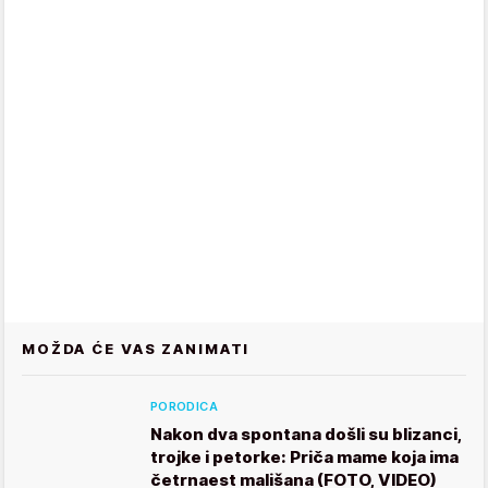
MOŽDA ĆE VAS ZANIMATI
PORODICA
Nakon dva spontana došli su blizanci,
trojke i petorke: Priča mame koja ima
četrnaest mališana (FOTO, VIDEO)