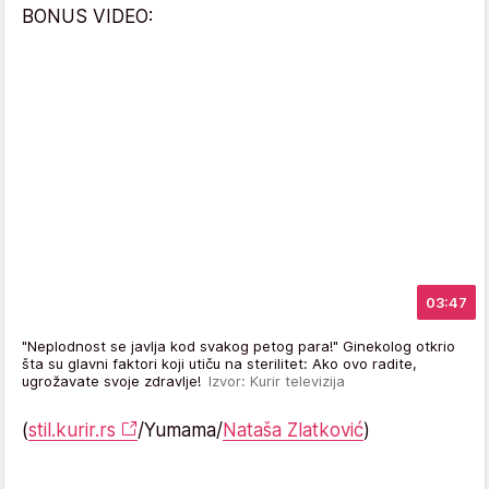
BONUS VIDEO:
03:47
"Neplodnost se javlja kod svakog petog para!" Ginekolog otkrio
šta su glavni faktori koji utiču na sterilitet: Ako ovo radite,
ugrožavate svoje zdravlje!
Izvor: Kurir televizija
(
stil.kurir.rs
/Yumama/
Nataša Zlatković
)