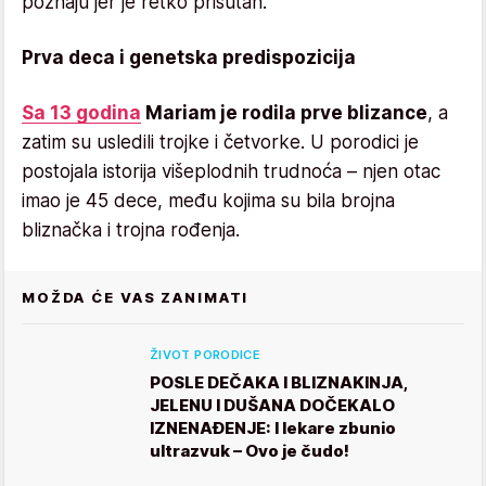
poznaju jer je retko prisutan.
Prva deca i genetska predispozicija
Sa 13 godina
Mariam je rodila prve blizance
, a
zatim su usledili trojke i četvorke. U porodici je
postojala istorija višeplodnih trudnoća – njen otac
imao je 45 dece, među kojima su bila brojna
bliznačka i trojna rođenja.
MOŽDA ĆE VAS ZANIMATI
ŽIVOT PORODICE
POSLE DEČAKA I BLIZNAKINJA,
JELENU I DUŠANA DOČEKALO
IZNENAĐENJE: I lekare zbunio
ultrazvuk – Ovo je čudo!