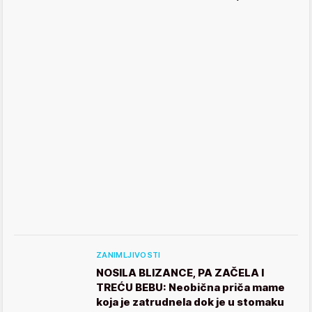
ZANIMLJIVOSTI
NOSILA BLIZANCE, PA ZAČELA I
TREĆU BEBU: Neobična priča mame
koja je zatrudnela dok je u stomaku