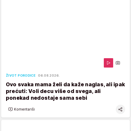
ŽIVOT PORODICE
06.08.2026.
Ovo svaka mama želi da kaže naglas, ali ipak
prećuti: Voli decu više od svega, ali
ponekad nedostaje sama sebi
Komentariši