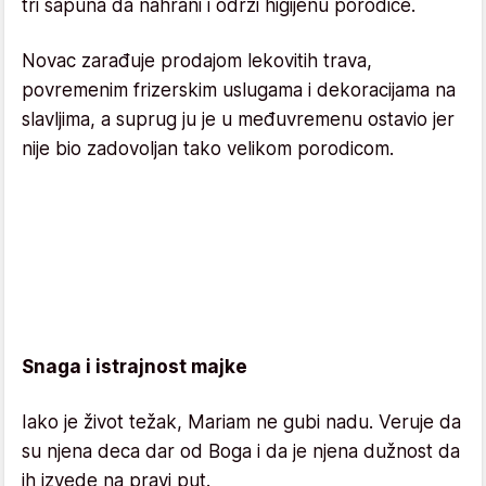
tri sapuna da nahrani i održi higijenu porodice.
Novac zarađuje prodajom lekovitih trava,
povremenim frizerskim uslugama i dekoracijama na
slavljima, a suprug ju je u međuvremenu ostavio jer
nije bio zadovoljan tako velikom porodicom.
Snaga i istrajnost majke
Iako je život težak, Mariam ne gubi nadu. Veruje da
su njena deca dar od Boga i da je njena dužnost da
ih izvede na pravi put.