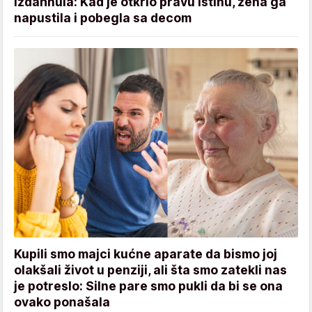
izdahnula: Kad je otkrio pravu istinu, žena ga
napustila i pobegla sa decom
Kupili smo majci kućne aparate da bismo joj
olakšali život u penziji, ali šta smo zatekli nas
je potreslo: Silne pare smo pukli da bi se ona
ovako ponašala