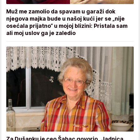
Muž me zamolio da spavam u garaži dok
njegova majka bude u našoj kući jer se „nije
osećala prijatno“ u mojoj blizini: Pristala sam
ali moj uslov ga je zaledio
Za Dušanku je ceo Šabac govorio „Jadnica,