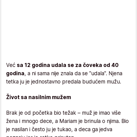
Već
sa 12 godina udala se za čoveka od 40
godina
, a ni sama nije znala da se "udala". Njena
tetka ju je jednostavno predala budućem mužu.
Život sa nasilnim mužem
Brak je od početka bio težak – muž je imao više
žena i mnogo dece, a Mariam je brinula o njima. Bio
je nasilan i često ju je tukao, a deca ga jedva