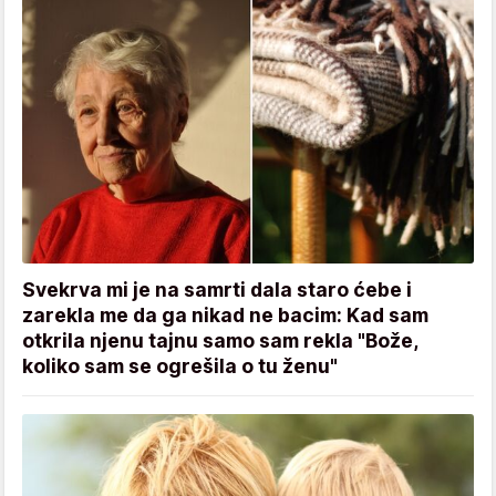
Svekrva mi je na samrti dala staro ćebe i
zarekla me da ga nikad ne bacim: Kad sam
otkrila njenu tajnu samo sam rekla "Bože,
koliko sam se ogrešila o tu ženu"