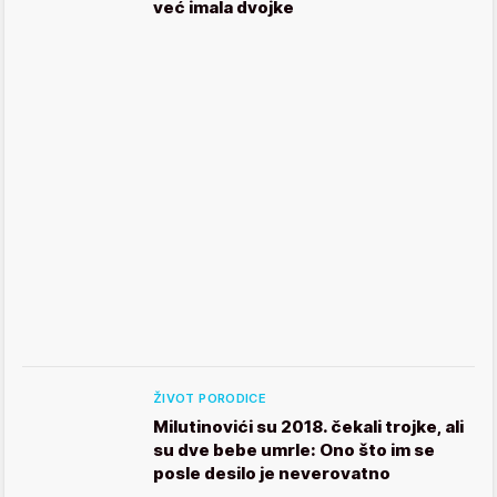
već imala dvojke
ŽIVOT PORODICE
Milutinovići su 2018. čekali trojke, ali
su dve bebe umrle: Ono što im se
posle desilo je neverovatno