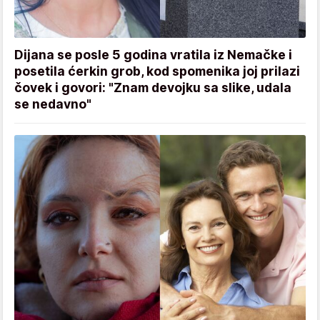
Dijana se posle 5 godina vratila iz Nemačke i
posetila ćerkin grob, kod spomenika joj prilazi
čovek i govori: "Znam devojku sa slike, udala
se nedavno"