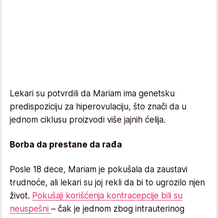
Lekari su potvrdili da Mariam ima genetsku
predispoziciju za hiperovulaciju, što znači da u
jednom ciklusu proizvodi više jajnih ćelija.
Borba da prestane da rađa
Posle 18 dece, Mariam je pokušala da zaustavi
trudnoće, ali lekari su joj rekli da bi to ugrozilo njen
život.
Pokušaji korišćenja kontracepcije bili su
neuspešni
– čak je jednom zbog intrauterinog