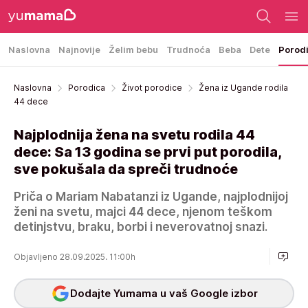
Naslovna
Najnovije
Želim bebu
Trudnoća
Beba
Dete
Porod
Naslovna
Porodica
Život porodice
Žena iz Ugande rodila
44 dece
Najplodnija žena na svetu rodila 44
dece: Sa 13 godina se prvi put porodila,
sve pokušala da spreči trudnoće
Priča o Mariam Nabatanzi iz Ugande, najplodnijoj
ženi na svetu, majci 44 dece, njenom teškom
detinjstvu, braku, borbi i neverovatnoj snazi.
Objavljeno 28.09.2025. 11:00h
Dodajte Yumama u vaš Google izbor