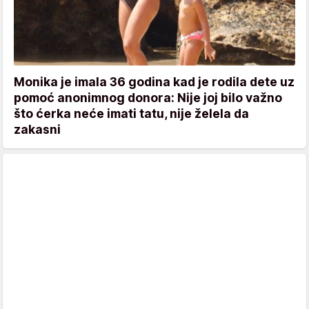
Monika je imala 36 godina kad je rodila dete uz
pomoć anonimnog donora: Nije joj bilo važno
što ćerka neće imati tatu, nije želela da
zakasni