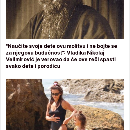
"Naučite svoje dete ovu molitvu i ne bojte se
za njegovu budućnost": Vladika Nikolaj
Velimirović je verovao da će ove reči spasti
svako dete i porodicu