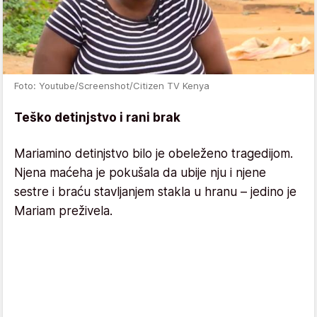
Foto: Youtube/Screenshot/Citizen TV Kenya
Teško detinjstvo i rani brak
Mariamino detinjstvo bilo je obeleženo tragedijom.
Njena maćeha je pokušala da ubije nju i njene
sestre i braću stavljanjem stakla u hranu – jedino je
Mariam preživela.