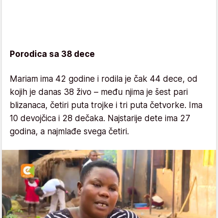
Porodica sa 38 dece
Mariam ima 42 godine i rodila je čak 44 dece, od
kojih je danas 38 živo – među njima je šest pari
blizanaca, četiri puta trojke i tri puta četvorke. Ima
10 devojčica i 28 dečaka. Najstarije dete ima 27
godina, a najmlađe svega četiri.