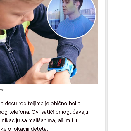
rva
a decu roditeljima je obično bolja
nog telefona. Ovi satići omogućavaju
kaciju sa mališanima, ali im i u
e o lokaciji deteta.