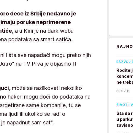
oro dece iz Srbije nedavno je
 primaju poruke neprimerene
atiće
, a u Kini je na dark webu
ona podataka sa smart satića.
NAJNO
ni i šta sve napadači mogu preko njih
RAZVOJ 
"Jutro" na TV Prva je objasnio IT
Roditel
koncent
ne treb
ući,
može se razlikovati nekoliko
PRE 7 H
sno hakeri mogu doći do podataka na
targetirane same kompanije, tu se
ŽIVOT I 
 ljudi ili ukoliko se radi o
Šta da 
u parku
je napadnut sam sat".
zavisno