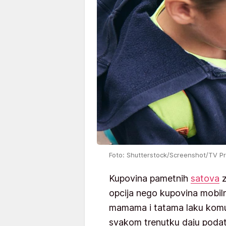
Foto: Shutterstock/Screenshot/TV P
Kupovina pametnih
satova
z
opcija nego kupovina mobil
mamama i tatama laku komuni
svakom trenutku daju podatk