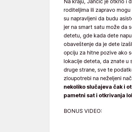
Na kraju, Jančić je otkrio i 
roditeljima ili zapravo mog
su napravljeni da budu asist
jer na smart satu može da s
detetu, gde kada dete napust
obaveštenje da je dete izašl
opciju za hitne pozive ako s
lokacije deteta, da znate u 
druge strane, sve te podat
zloupotrebi na neželjeni nač
nekoliko slučajeva čak i 
pametni sat i otkrivanja l
BONUS VIDEO: