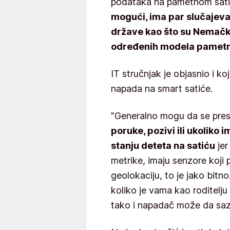
podataka na pametnom sat
mogući, ima par slučajeva 
države kao što su Nemačk
određenih modela pametni
IT stručnjak je objasnio i ko
napada na smart satiće.
"Generalno mogu da se presr
poruke, pozivi ili ukolik
stanju deteta na satiću
jer
metrike, imaju senzore koji p
geolokaciju, to je jako bitn
koliko je vama kao roditelj
tako i napadač može da sazn