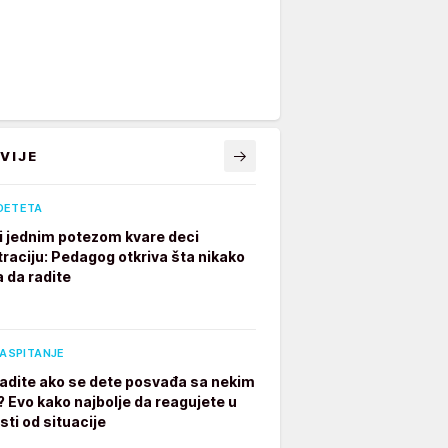
VIJE
DETETA
ji jednim potezom kvare deci
raciju: Pedagog otkriva šta nikako
a da radite
VASPITANJE
radite ako se dete posvađa sa nekim
? Evo kako najbolje da reagujete u
sti od situacije