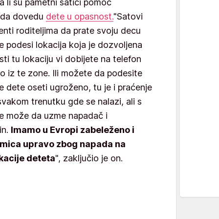
da li su pametni satići pomoć
u da dovedu
dete u opasnost.
"Satovi
enti roditeljima da prate svoju decu
e podesi lokacija koja je dozvoljena
i tu lokaciju vi dobijete na telefon
o iz te zone. Ili možete da podesite
e dete oseti ugroženo, tu je i praćenje
svakom trenutku gde se nalazi, ali s
ke može da uzme napadač i
in.
Imamo u Evropi zabeleženo i
otmica upravo zbog napada na
okacije deteta
", zaključio je on.