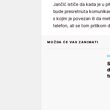
Jančić ističe da kada je u 
bude presretnuta komunikac
s kojim je povezan ili da 
telefon, ali se tom prilikom 
MOŽDA ĆE VAS ZANIMATI
R
S
d
t