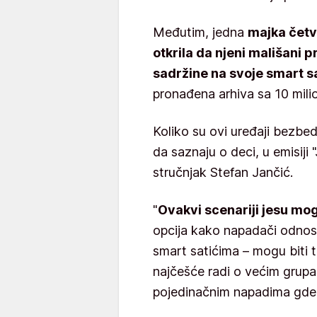
Međutim, jedna
majka četv
otkrila da njeni mališani
sadržine na svoje smart s
pronađena arhiva sa 10 mili
Koliko su ovi uređaji bezbed
da saznaju o deci, u emisiji 
stručnjak Stefan Jančić.
"
Ovakvi scenariji jesu mog
opcija kako napadači odno
smart satićima – mogu biti 
najčešće radi o većim grupama
pojedinačnim napadima gde 