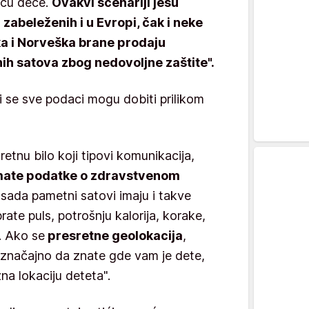
iću dece.
Ovakvi scenariji jesu
zabeleženih i u Evropi, čak i neke
a i Norveška brane prodaju
h satova zbog nedovoljne zaštite".
ji se sve podaci mogu dobiti prilikom
etnu bilo koji tipovi komunikacija,
o imate podatke o zdravstvenom
 sada pametni satovi imaju i takve
rate puls, potrošnju kalorija, korake,
o. Ako se
presretne geolokacija
,
u značajno da znate gde vam je dete,
a lokaciju deteta".