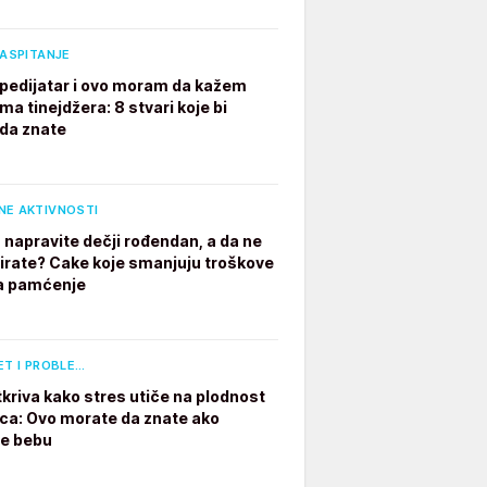
VASPITANJE
pedijatar i ovo moram da kažem
ima tinejdžera: 8 stvari koje bi
 da znate
NE AKTIVNOSTI
 napravite dečji rođendan, a da ne
irate? Cake koje smanjuju troškove
a pamćenje
ET I PROBLE…
tkriva kako stres utiče na plodnost
a: Ovo morate da znate ako
te bebu