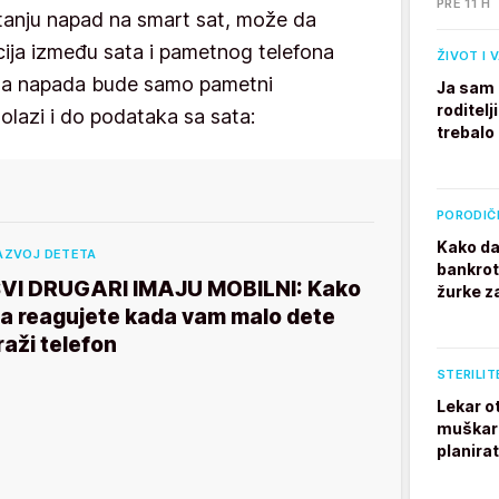
PRE 11 H
pitanju napad na smart sat, može da
ija između sata i pametnog telefona
ŽIVOT I 
meta napada bude samo pametni
Ja sam 
roditelj
dolazi i do podataka sa sata:
trebalo
PORODIČ
Kako da
AZVOJ DETETA
bankrot
VI DRUGARI IMAJU MOBILNI: Kako
žurke z
a reagujete kada vam malo dete
raži telefon
STERILIT
Lekar o
muškarc
planira