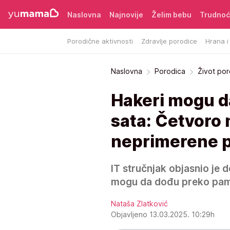
Naslovna
Najnovije
Želim bebu
Trudno
Porodične aktivnosti
Zdravlje porodice
Hrana i
Naslovna
Porodica
Život po
Hakeri mogu d
sata: Četvoro 
neprimerene 
IT stručnjak objasnio je 
mogu da dođu preko pamet
Nataša Zlatković
Objavljeno 13.03.2025. 10:29h