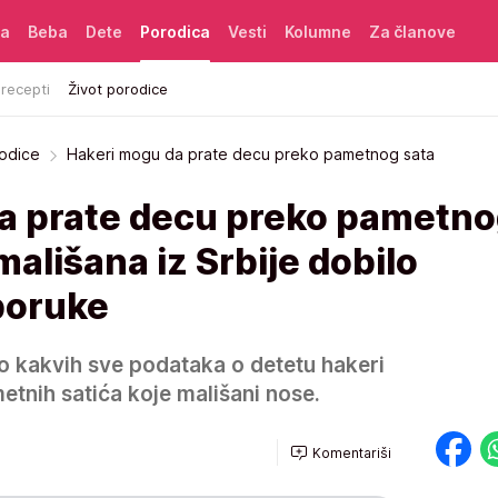
ća
Beba
Dete
Porodica
Vesti
Kolumne
Za članove
 recepti
Život porodice
rodice
Hakeri mogu da prate decu preko pametnog sata
a prate decu preko pametn
mališana iz Srbije dobilo
poruke
do kakvih sve podataka o detetu hakeri
nih satića koje mališani nose.
Komentariši