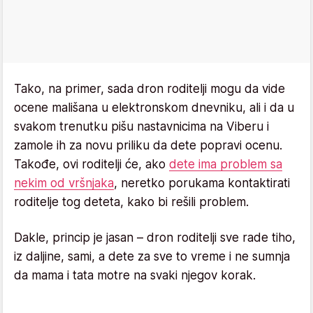
Tako, na primer, sada dron roditelji mogu da vide
ocene mališana u elektronskom dnevniku, ali i da u
svakom trenutku pišu nastavnicima na Viberu i
zamole ih za novu priliku da dete popravi ocenu.
Takođe, ovi roditelji će, ako
dete ima problem sa
nekim od vršnjaka
, neretko porukama kontaktirati
roditelje tog deteta, kako bi rešili problem.
Dakle, princip je jasan – dron roditelji sve rade tiho,
iz daljine, sami, a dete za sve to vreme i ne sumnja
da mama i tata motre na svaki njegov korak.