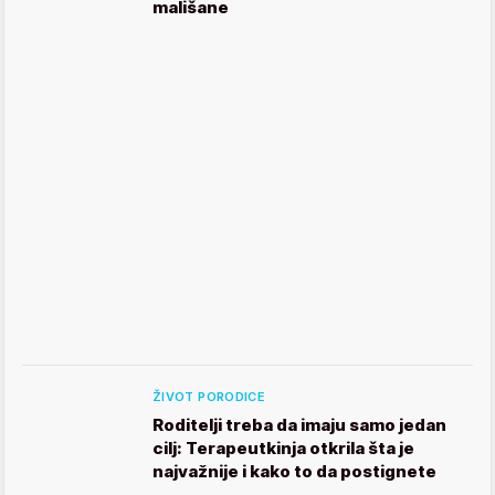
mališane
ŽIVOT PORODICE
Roditelji treba da imaju samo jedan
cilj: Terapeutkinja otkrila šta je
najvažnije i kako to da postignete