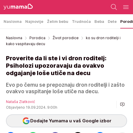
Naslovna
Najnovije
Želim bebu
Trudnoća
Beba
Dete
Porod
Naslovna
Porodica
Život porodice
ko su dron roditelji i
kako vaspitavaju decu
Proverite da li ste i vi dron roditelj:
Psiholozi upozoravaju da ovakvo
odgajanje loše utiče na decu
Evo po čemu se prepoznaju dron roditelji i zašto
ovakvo vaspitanje loše utiče na decu.
Nataša Zlatković
Objavljeno 19.09.2024. 9:00h
Dodajte Yumama u vaš Google izbor