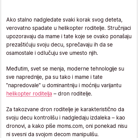
Ako stalno nadgledate svaki korak svog deteta,
verovatno spadate u helikopter roditelje. Stručnjaci
upozoravaju da mame i tate koje se ovako ponašaju
prezaštićuju svoju decu, sprečavaju ih da se
osamostale i odlučuju sve umesto njih.
Međutim, svet se menja, moderne tehnologije su
sve naprednije, pa su tako i mame i tate
"napredovale" u dominantniju i moćniju varijantu
helikopter roditelja
– dron roditelje.
Za takozvane dron roditelje je karakteristično da
svoju decu kontrolišu i nadgledaju izdaleka – kao
dronovi, a kako piše moms.com, oni ponekad nisu
ni svesni da svojom decom manipulišu.