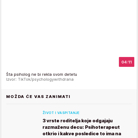
04:11
Šta psiholog ne bi rekla svom detetu
Izvor: TikTok/psychologywithdrana
MOŽDA ĆE VAS ZANIMATI
ŽIVOT I VASPITANJE
3 vrste roditelja koje odgajaju
razmaženu decu: Psihoterapeut
otkrio i kakve posledice to ima na