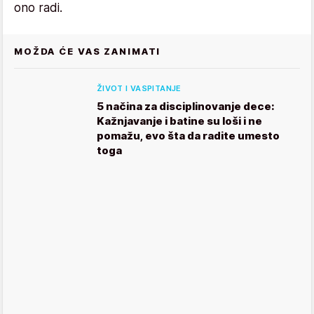
ono radi.
MOŽDA ĆE VAS ZANIMATI
ŽIVOT I VASPITANJE
5 načina za disciplinovanje dece:
Kažnjavanje i batine su loši i ne
pomažu, evo šta da radite umesto
toga