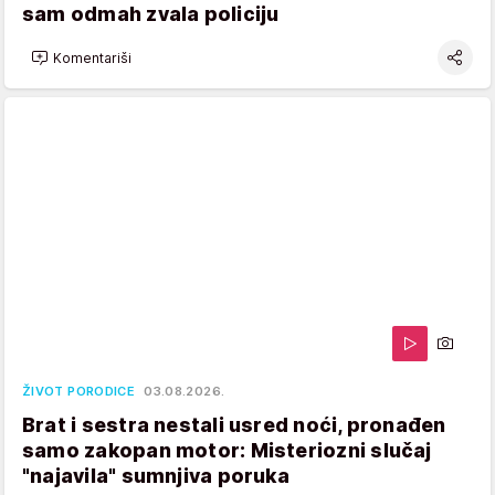
sam odmah zvala policiju
Komentariši
ŽIVOT PORODICE
03.08.2026.
Brat i sestra nestali usred noći, pronađen
samo zakopan motor: Misteriozni slučaj
"najavila" sumnjiva poruka