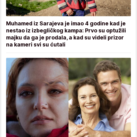
Muhamed iz Sarajeva je imao 4 godine kad je
nestao iz izbegličkog kampa: Prvo su optužili
majku da ga je prodala, a kad su videli prizor
na kameri svi su ćutali