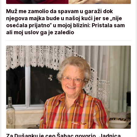
Muž me zamolio da spavam u garaži dok
njegova majka bude u našoj kući jer se „nije
osećala prijatno“ u mojoj blizini: Pristala sam
ali moj uslov ga je zaledio
Za Dušanku je ceo Šabac govorio „Jadnica,