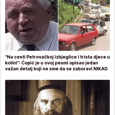
"Na cesti Petrovačkoj izbjeglice i trista djece u
kolini": Ćopić je u ovoj pesmi opisao jedan
važan detalj koji ne sme da se zaboravi NIKAD