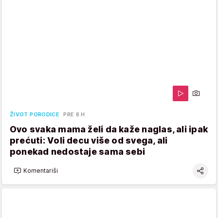
ŽIVOT PORODICE
PRE 8 H
Ovo svaka mama želi da kaže naglas, ali ipak
prećuti: Voli decu više od svega, ali
ponekad nedostaje sama sebi
Komentariši