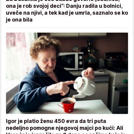
ona je rob svojoj deci“: Danju radila u bolnici,
uveče na njivi, a tek kad je umrla, saznalo se ko
je ona bila
Igor je platio ženu 450 evra da tri puta
nedeljno pomogne njegovoj majci po kući: Ali