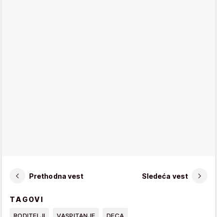
Prethodna vest
Sledeća vest
TAGOVI
RODITELJI
VASPITANJE
DECA