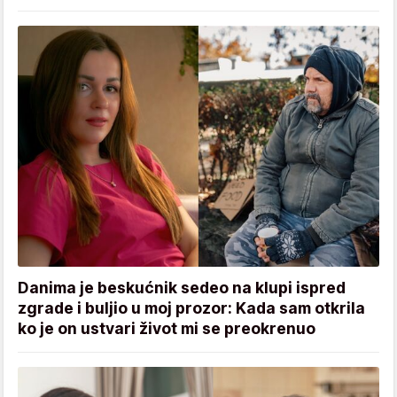
Danima je beskućnik sedeo na klupi ispred
zgrade i buljio u moj prozor: Kada sam otkrila
ko je on ustvari život mi se preokrenuo