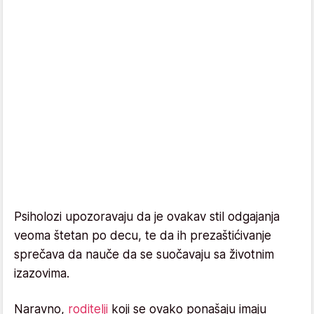
Psiholozi upozoravaju da je ovakav stil odgajanja
veoma štetan po decu, te da ih prezaštićivanje
sprečava da nauče da se suočavaju sa životnim
izazovima.
Naravno,
roditelji
koji se ovako ponašaju imaju