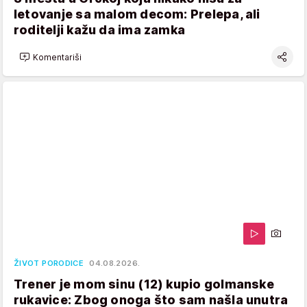
letovanje sa malom decom: Prelepa, ali
roditelji kažu da ima zamka
Komentariši
ŽIVOT PORODICE
04.08.2026.
Trener je mom sinu (12) kupio golmanske
rukavice: Zbog onoga što sam našla unutra