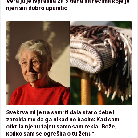
Vera ju je isprašila za 3 dana sa rečima koje je
njen sin dobro upamtio
Svekrva mi je na samrti dala staro ćebe i
zarekla me da ga nikad ne bacim: Kad sam
otkrila njenu tajnu samo sam rekla "Bože,
koliko sam se ogrešila o tu ženu"