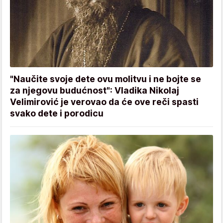
"Naučite svoje dete ovu molitvu i ne bojte se
za njegovu budućnost": Vladika Nikolaj
Velimirović je verovao da će ove reči spasti
svako dete i porodicu