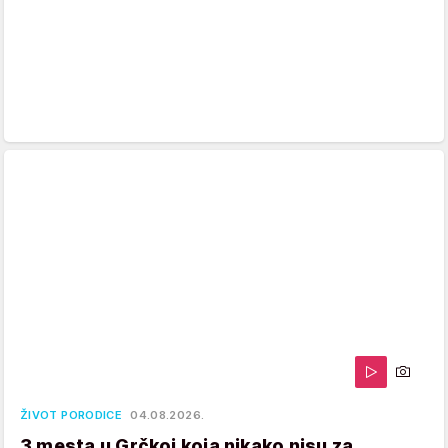
ŽIVOT PORODICE
04.08.2026.
3 mesta u Grčkoj koja nikako nisu za