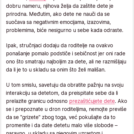
dobru nameru, njihova želja da zaštite dete je
prirodna. Međutim, ako dete ne nauči da se
suočava sa negativnim emocijama, izazovima,
problemima, biće nesigurno u sebe kada odraste.
Ipak, stručnjaci dodaju da roditelje na ovakvo
ponašanje pomalo podstiče i sebičnost jer oni rade
ono što smatraju najboljim za dete, ali ne razmišljaju
da li je to u skladu sa onim što želi mališan.
U tom smislu, savetuju da obratite pažnju na svoju
interakciju sa detetom, da preispitate sebe da li
prelazite granicu odnosno
prezaštićujete dete
. Ako
se i prepoznate u dron roditeljima, nemojte previše
da se "grizete" zbog toga, već pokušajte da to
promenite i da date detetu malo više slobode –
naravno, u skladu sa njegovim uzrastom i