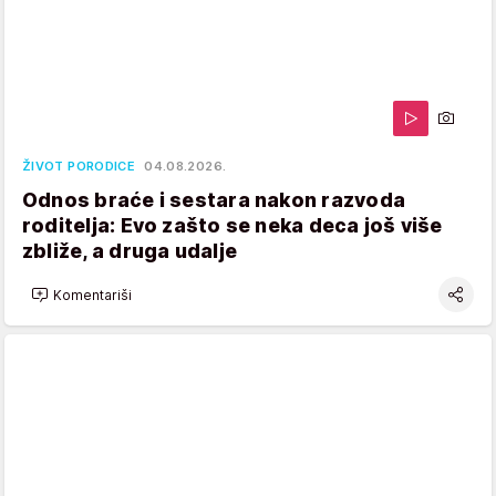
ŽIVOT PORODICE
04.08.2026.
Odnos braće i sestara nakon razvoda
roditelja: Evo zašto se neka deca još više
zbliže, a druga udalje
Komentariši