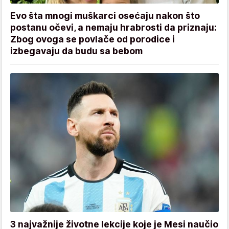
Evo šta mnogi muškarci osećaju nakon što
postanu očevi, a nemaju hrabrosti da priznaju:
Zbog ovoga se povlače od porodice i
izbegavaju da budu sa bebom
3 najvažnije životne lekcije koje je Mesi naučio