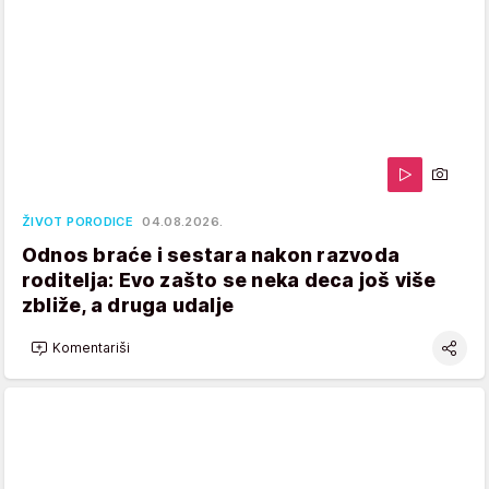
ŽIVOT PORODICE
04.08.2026.
Odnos braće i sestara nakon razvoda
roditelja: Evo zašto se neka deca još više
zbliže, a druga udalje
Komentariši