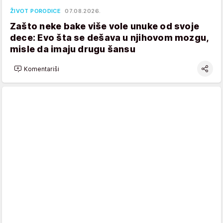
ŽIVOT PORODICE
07.08.2026.
Zašto neke bake više vole unuke od svoje
dece: Evo šta se dešava u njihovom mozgu,
misle da imaju drugu šansu
Komentariši