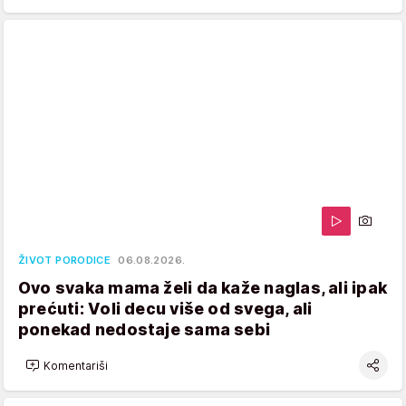
ŽIVOT PORODICE
06.08.2026.
Ovo svaka mama želi da kaže naglas, ali ipak
prećuti: Voli decu više od svega, ali
ponekad nedostaje sama sebi
Komentariši