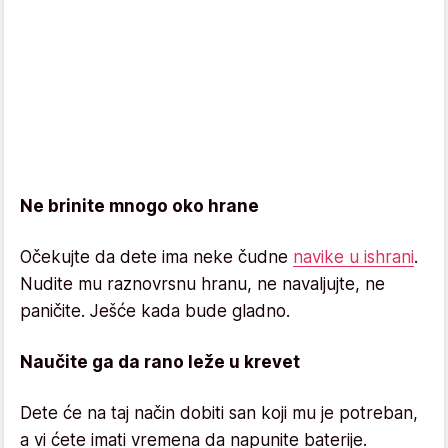
Ne brinite mnogo oko hrane
Očekujte da dete ima neke čudne
navike u ishrani
.
Nudite mu raznovrsnu hranu, ne navaljujte, ne
paničite. Ješće kada bude gladno.
Naučite ga da rano leže u krevet
Dete će na taj način dobiti san koji mu je potreban,
a vi ćete imati vremena da napunite baterije.