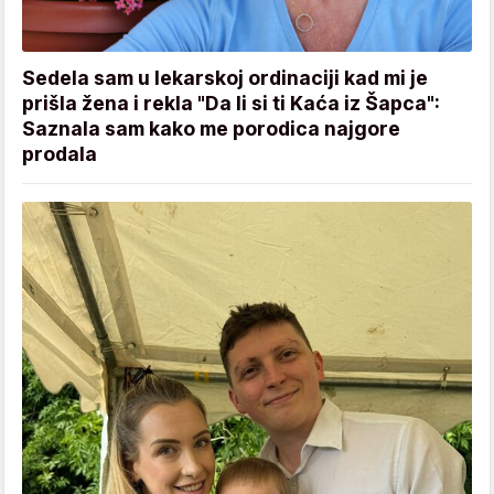
Sedela sam u lekarskoj ordinaciji kad mi je
prišla žena i rekla "Da li si ti Kaća iz Šapca":
Saznala sam kako me porodica najgore
prodala