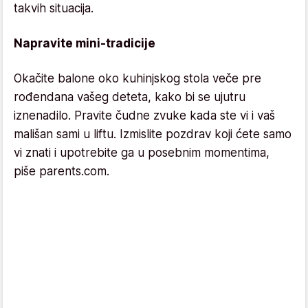
takvih situacija.
Napravite mini-tradicije
Okačite balone oko kuhinjskog stola veče pre
rođendana vašeg deteta, kako bi se ujutru
iznenadilo. Pravite čudne zvuke kada ste vi i vaš
mališan sami u liftu. Izmislite pozdrav koji ćete samo
vi znati i upotrebite ga u posebnim momentima,
piše parents.com.