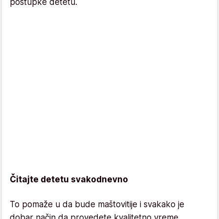
postupke detetu.
Čitajte detetu svakodnevno
To pomaže u da bude maštovitije i svakako je
dobar način da provedete kvalitetno vreme.