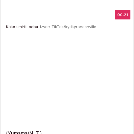
00:21
Kako umiriti bebu
Izvor: TikTok/kydkyronashville
(Yumama/N. Z.)