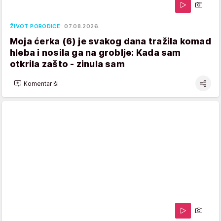
ŽIVOT PORODICE
07.08.2026.
Moja ćerka (6) je svakog dana tražila komad
hleba i nosila ga na groblje: Kada sam
otkrila zašto - zinula sam
Komentariši