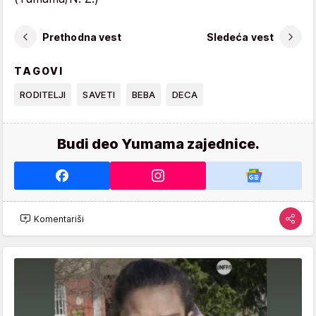
Prethodna vest
Sledeća vest
TAGOVI
RODITELJI
SAVETI
BEBA
DECA
Budi deo Yumama zajednice.
Komentariši