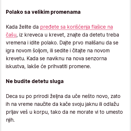
Polako sa velikim promenama
Kada želite da
pređete sa korišćenja flašice na
čašu
, iz kreveca u krevet, znajte da detetu treba
vremena i idite polako. Dajte prvo mališanu da se
igra novom šoljom, ili sedite i čitajte na novom
krevetu. Kada se naviknu na nova senzorna
iskustva, lakše će prihvatiti promene.
Ne budite detetu sluga
Deca su po prirodi željna da uče nešto novo, zato
ih na vreme naučite da kače svoju jaknu ili odlažu
prljav veš u korpu, tako da ne morate vi to umesto
njih.