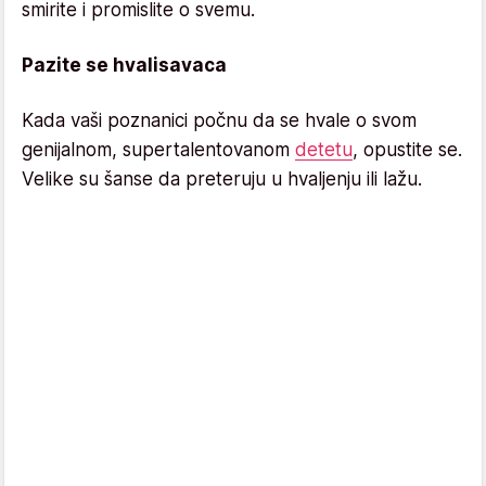
smirite i promislite o svemu.
Pazite se hvalisavaca
Kada vaši poznanici počnu da se hvale o svom
genijalnom, supertalentovanom
detetu
, opustite se.
Velike su šanse da preteruju u hvaljenju ili lažu.