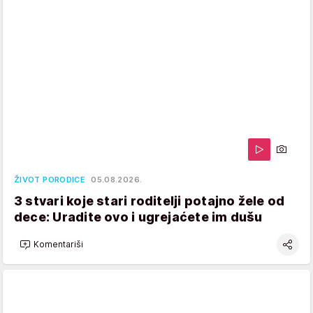
ŽIVOT PORODICE
05.08.2026.
3 stvari koje stari roditelji potajno žele od
dece: Uradite ovo i ugrejaćete im dušu
Komentariši