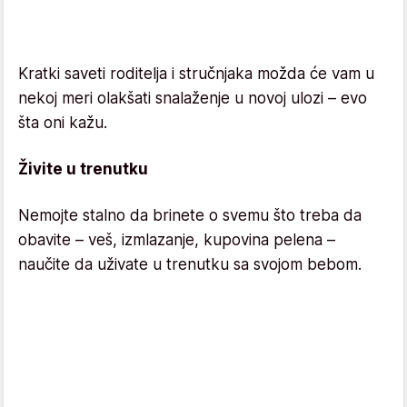
Kratki saveti roditelja i stručnjaka možda će vam u
nekoj meri olakšati snalaženje u novoj ulozi – evo
šta oni kažu.
Živite u trenutku
Nemojte stalno da brinete o svemu što treba da
obavite – veš, izmlazanje, kupovina pelena –
naučite da uživate u trenutku sa svojom bebom.