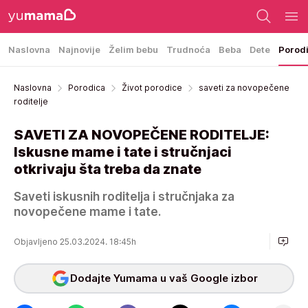
Naslovna
Najnovije
Želim bebu
Trudnoća
Beba
Dete
Porod
Naslovna
Porodica
Život porodice
saveti za novopečene
roditelje
SAVETI ZA NOVOPEČENE RODITELJE:
Iskusne mame i tate i stručnjaci
otkrivaju šta treba da znate
Saveti iskusnih roditelja i stručnjaka za
novopečene mame i tate.
Objavljeno 25.03.2024. 18:45h
Dodajte Yumama u vaš Google izbor