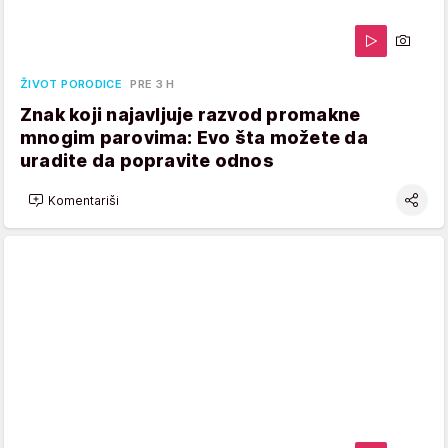
ŽIVOT PORODICE
PRE 3 H
Znak koji najavljuje razvod promakne
mnogim parovima: Evo šta možete da
uradite da popravite odnos
Komentariši