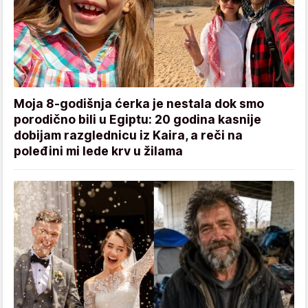
Moja 8-godišnja ćerka je nestala dok smo
porodično bili u Egiptu: 20 godina kasnije
dobijam razglednicu iz Kaira, a reči na
poleđini mi lede krv u žilama