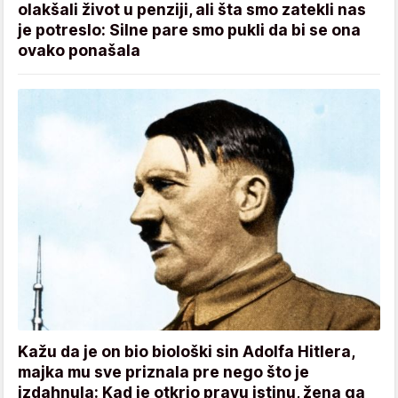
olakšali život u penziji, ali šta smo zatekli nas
je potreslo: Silne pare smo pukli da bi se ona
ovako ponašala
Kažu da je on bio biološki sin Adolfa Hitlera,
majka mu sve priznala pre nego što je
izdahnula: Kad je otkrio pravu istinu, žena ga