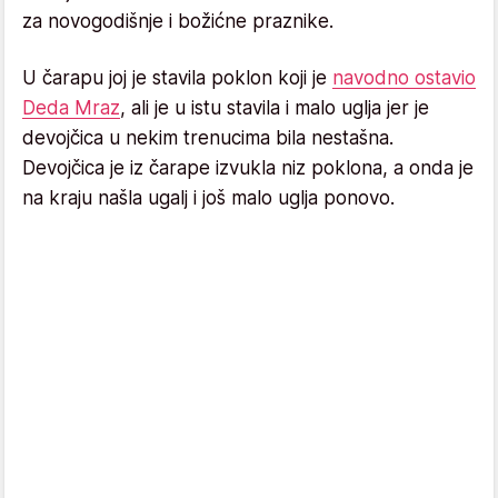
za novogodišnje i božićne praznike.
U čarapu joj je stavila poklon koji je
navodno ostavio
Deda Mraz
, ali je u istu stavila i malo uglja jer je
devojčica u nekim trenucima bila nestašna.
Devojčica je iz čarape izvukla niz poklona, a onda je
na kraju našla ugalj i još malo uglja ponovo.