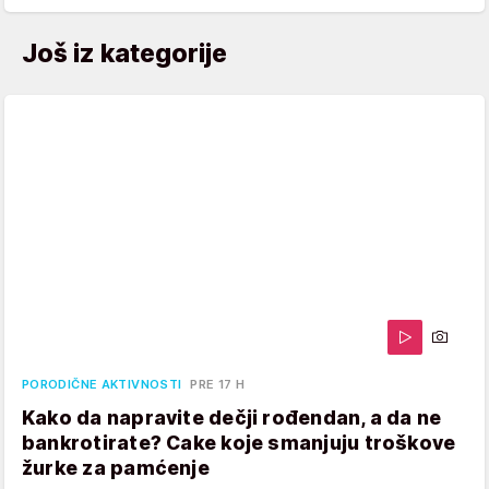
Još iz kategorije
PORODIČNE AKTIVNOSTI
PRE 17 H
Kako da napravite dečji rođendan, a da ne
bankrotirate? Cake koje smanjuju troškove
žurke za pamćenje