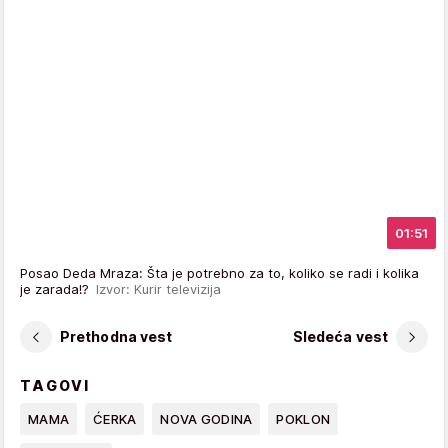
01:51
Posao Deda Mraza: Šta je potrebno za to, koliko se radi i kolika
je zarada!?
Izvor: Kurir televizija
Prethodna vest
Sledeća vest
TAGOVI
MAMA
ĆERKA
NOVA GODINA
POKLON