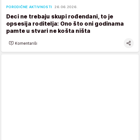
PORODIČNE AKTIVNOSTI
26.06.2026.
Deci ne trebaju skupi rođendani, to je
opsesija roditelja: Ono što oni godinama
pamte u stvari ne košta ništa
Komentariši