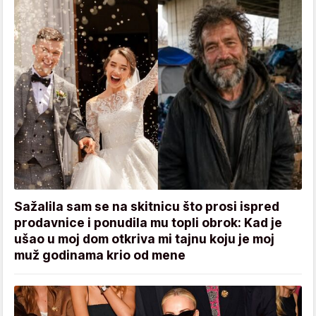
Sažalila sam se na skitnicu što prosi ispred
prodavnice i ponudila mu topli obrok: Kad je
ušao u moj dom otkriva mi tajnu koju je moj
muž godinama krio od mene