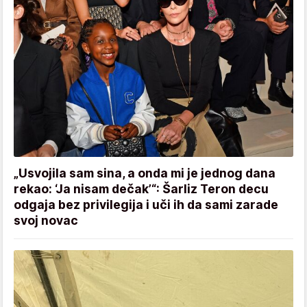
„Usvojila sam sina, a onda mi je jednog dana
rekao: ‘Ja nisam dečak’“: Šarliz Teron decu
odgaja bez privilegija i uči ih da sami zarade
svoj novac