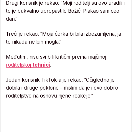
Drugi korisnik je rekao: "Moji roditelji su ovo uradili i
to je bukvalno upropastilo Božić. Plakao sam ceo
dan."
Treći je rekao: "Moja ćerka bi bila izbezumljena, ja
to nikada ne bih mogla."
Međutim, nisu svi bili kritični prema majčinoj
roditeljskoj
tehnici
.
Jedan korisnik TikTok-a je rekao: "Očigledno je
dobila i druge poklone - mislim da je i ovo dobro
roditeljstvo na osnovu njene reakcije."