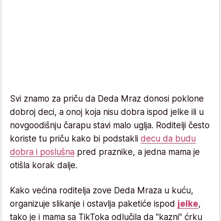
Svi znamo za priču da Deda Mraz donosi poklone
dobroj deci, a onoj koja nisu dobra ispod jelke ili u
novgoodišnju čarapu stavi malo uglja. Roditelji često
koriste tu priču kako bi podstakli
decu da budu
dobra i poslušna
pred praznike, a jedna mama je
otišla korak dalje.
Kako većina roditelja zove Deda Mraza u kuću,
organizuje slikanje i ostavlja paketiće ispod
jelke
,
tako je i mama sa TikToka odlučila da "kazni" ćrku