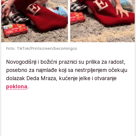
Foto: TikTok/Printscreen/becomingco
Novogodišnji i božićni praznici su prilika za radost,
posebno za najmlađe koji sa nestrpljenjem očekuju
dolazak Deda Mraza, kućenje jelke i otvaranje
poklona
.