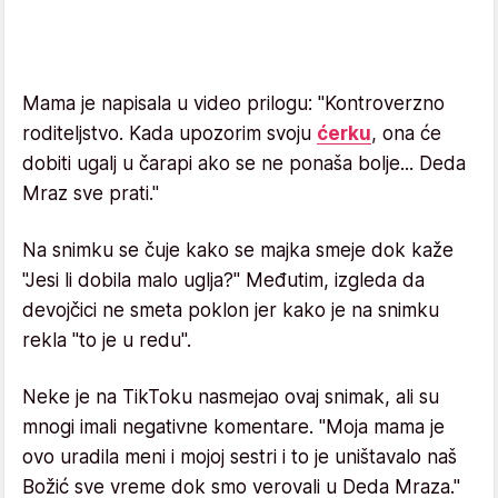
Mama je napisala u video prilogu: "Kontroverzno
roditeljstvo. Kada upozorim svoju
ćerku
, ona će
dobiti ugalj u čarapi ako se ne ponaša bolje... Deda
Mraz sve prati."
Na snimku se čuje kako se majka smeje dok kaže
"Jesi li dobila malo uglja?" Međutim, izgleda da
devojčici ne smeta poklon jer kako je na snimku
rekla "to je u redu".
Neke je na TikToku nasmejao ovaj snimak, ali su
mnogi imali negativne komentare. "Moja mama je
ovo uradila meni i mojoj sestri i to je uništavalo naš
Božić sve vreme dok smo verovali u Deda Mraza."