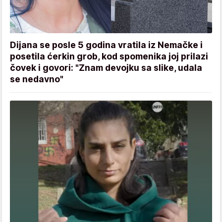
Dijana se posle 5 godina vratila iz Nemačke i
posetila ćerkin grob, kod spomenika joj prilazi
čovek i govori: "Znam devojku sa slike, udala
se nedavno"