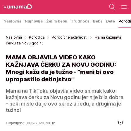
Naslovna
Najnovije
Želim bebu
Trudnoća
Beba
Dete
Porod
Naslovna
Porodica
Porodične aktivnosti
Mama kažnjava
ćerku za Novu godinu
MAMA OBJAVILA VIDEO KAKO
KAŽNJAVA ĆERKU ZA NOVU GODINU:
Mnogi kažu da je tužno - "meni bi ovo
upropastilo detinjstvo"
Mama na TikToku objavila video snimak kako
kažnjava ćerku za Novu godinu jer nije bila dobra
- neki misle da je ovo skroz u redu, a drugima je
tužno!
Objavljeno 03.12.2023. 9:01h