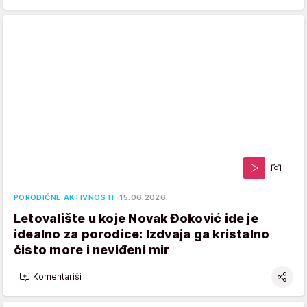
PORODIČNE AKTIVNOSTI
15.06.2026.
Letovalište u koje Novak Đoković ide je
idealno za porodice: Izdvaja ga kristalno
čisto more i neviđeni mir
Komentariši