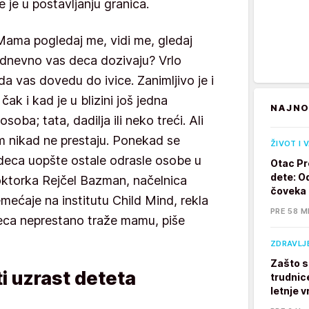
e je u postavljanju granica.
ma pogledaj me, vidi me, gledaj
 dnevno vas deca dozivaju? Vrlo
a vas dovedu do ivice. Zanimljivo je i
ak i kad je u blizini još jedna
NAJNO
ba; tata, dadilja ili neko treći. Ali
m nikad ne prestaju. Ponekad se
ŽIVOT I 
 deca uopšte ostale odrasle osobe u
Otac Pr
dete: Od
Doktorka Rejčel Bazman, načelnica
čoveka
mećaje na institutu Child Mind, rekla
PRE 58 M
deca neprestano traže mamu, piše
ZDRAVLJ
Zašto s
ti uzrast deteta
trudnic
letnje v