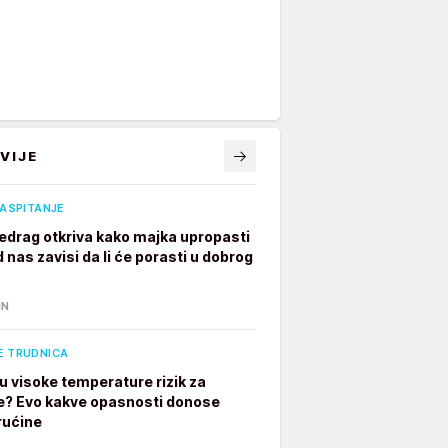
VIJE
VASPITANJE
edrag otkriva kako majka upropasti
 nas zavisi da li će porasti u dobrog
IN
E TRUDNICA
u visoke temperature rizik za
e? Evo kakve opasnosti donose
rućine