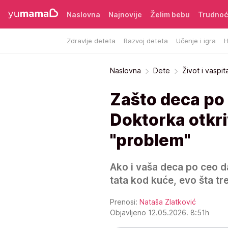
Naslovna
Najnovije
Želim bebu
Trudno
Zdravlje deteta
Razvoj deteta
Učenje i igra
H
Naslovna
Dete
Život i vaspit
Zašto deca p
Doktorka otkriv
"problem"
Ako i vaša deca po ceo d
tata kod kuće, evo šta tr
Prenosi:
Nataša Zlatković
Objavljeno 12.05.2026. 8:51h