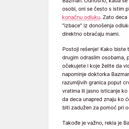
Bazman. Odnosno, kada se dete
osobi, oni se često s istim 
konačnu odluku
. Zato deca
"izbace" iz donošenja odluke
direktno obraćaju mami.
Postoji rešenje! Kako biste t
drugim odraslim osobama, p
očekujete i koje želite da v
napominje doktorka Bazman.
razumljivih granica poput c
vratima ili jasno isticanje k
da deca unapred znaju ko će i
biti zadužen za pomoć pri o
Takođe je važno, rekla je B