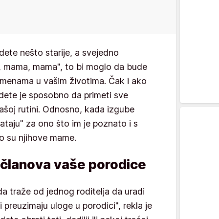
dete nešto starije, a svejedno
, mama, mama", to bi moglo da bude
menama u vašim životima. Čak i ako
 dete je sposobno da primeti sve
ašoj rutini. Odnosno, kada izgube
ataju" za ono što im je poznato i s
to su njihove mame.
 članova vaše porodice
a traže od jednog roditelja da uradi
 preuzimaju uloge u porodici", rekla je