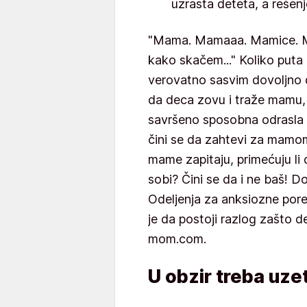
uzrasta deteta, a rešenj
"Mama. Mamaaa. Mamice. Ma
kako skačem..." Koliko puta
verovatno sasvim dovoljno d
da deca zovu i traže mamu, č
savršeno sposobna odrasla oso
čini se da zahtevi za mamo
mame zapitaju, primećuju li
sobi? Čini se da i ne baš! 
Odeljenja za anksiozne pore
je da postoji razlog zašto 
mom.com.
U obzir treba uze