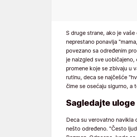
S druge strane, ako je vaše 
neprestano ponavlja "mama
povezano sa određenim pro
je naizgled sve uobičajeno,
promene koje se zbivaju u v
rutinu, deca se najčešće "hv
čime se osećaju sigurno, a 
Sagledajte uloge
Deca su verovatno navikla d
nešto određeno. "Često ljudi