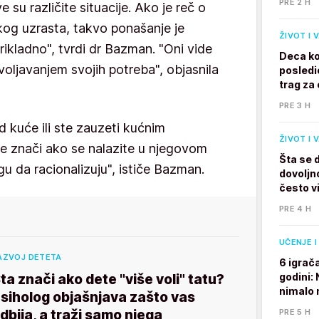
PRE 2 H
 su različite situacije. Ako je reč o
skog uzrasta, takvo ponašanje je
ŽIVOT I 
rikladno", tvrdi dr Bazman. "Oni vide
Deca ko
oljavanjem svojih potreba", objasnila
posledi
trag za 
PRE 3 H
 kuće ili ste zauzeti kućnim
ŽIVOT I 
ne znači ako se nalazite u njegovom
Šta se 
u da racionalizuju", ističe Bazman.
dovoljno
često v
PRE 4 H
UČENJE I
AZVOJ DETETA
6 igrač
godini:
ta znači ako dete "više voli" tatu?
nimalo 
siholog objašnjava zašto vas
dbija, a traži samo njega
PRE 5 H