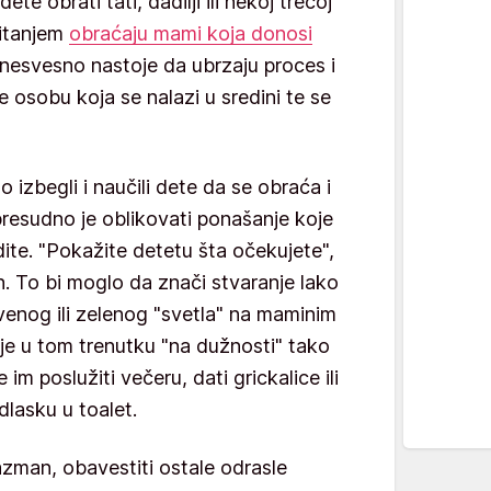
 obrati tati, dadilji ili nekoj trećoj
pitanjem
obraćaju mami koja donosi
 nesvesno nastoje da ubrzaju proces i
 osobu koja se nalazi u sredini te se
o izbegli i naučili dete da se obraća i
resudno je oblikovati ponašanje koje
idite. "Pokažite detetu šta očekujete",
 To bi moglo da znači stvaranje lako
rvenog ili zelenog "svetla" na maminim
o je u tom trenutku "na dužnosti" tako
m poslužiti večeru, dati grickalice ili
dlasku u toalet.
azman, obavestiti ostale odrasle