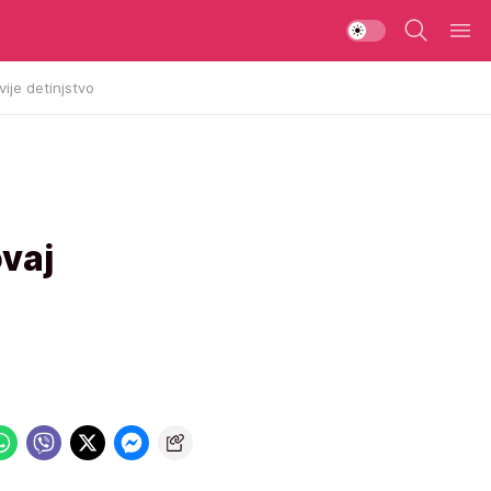
vije detinjstvo
ovaj