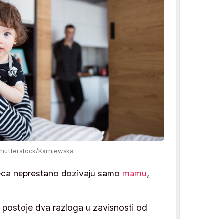
Shutterstock/Karniewska
eca neprestano dozivaju samo
mamu
,
postoje dva razloga u zavisnosti od