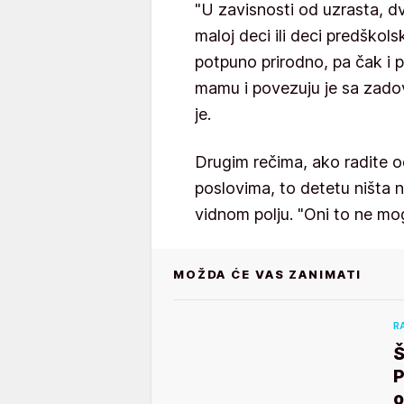
"U zavisnosti od uzrasta, dve
maloj deci ili deci predškol
potpuno prirodno, pa čak i p
mamu i povezuju je sa zadov
je.
Drugim rečima, ako radite od
poslovima, to detetu ništa 
vidnom polju. "Oni to ne mog
MOŽDA ĆE VAS ZANIMATI
R
Š
P
o