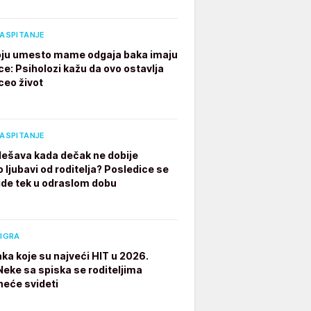
VASPITANJE
ju umesto mame odgaja baka imaju
ce: Psiholozi kažu da ovo ostavlja
ceo život
VASPITANJE
dešava kada dečak ne dobije
 ljubavi od roditelja? Posledice se
ide tek u odraslom dobu
 IGRA
aka koje su najveći HIT u 2026.
 Neke sa spiska se roditeljima
neće svideti