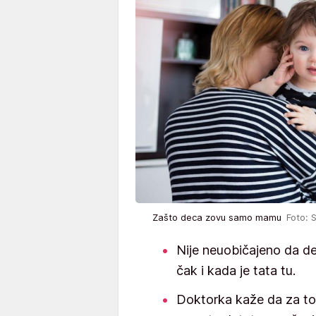
Zašto deca zovu samo mamu
Foto: 
Nije neuobičajeno da d
čak i kada je tata tu.
Doktorka kaže da za to 