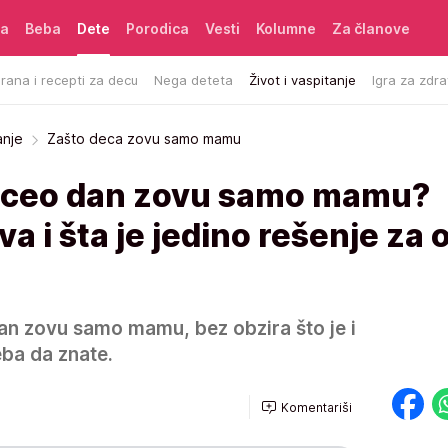
ća
Beba
Dete
Porodica
Vesti
Kolumne
Za članove
rana i recepti za decu
Nega deteta
Život i vaspitanje
Igra za zdra
anje
Zašto deca zovu samo mamu
o ceo dan zovu samo mamu?
a i šta je jedino rešenje za 
an zovu samo mamu, bez obzira što je i
eba da znate.
Komentariši