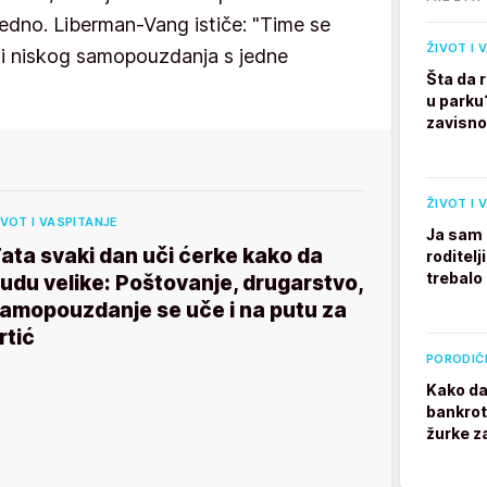
redno. Liberman-Vang ističe: "Time se
ŽIVOT I 
 i niskog samopouzdanja s jedne
Šta da 
u parku
zavisno
ŽIVOT I 
IVOT I VASPITANJE
Ja sam 
ata svaki dan uči ćerke kako da
roditelj
trebalo
udu velike: Poštovanje, drugarstvo,
amopouzdanje se uče i na putu za
rtić
PORODIČ
Kako da
bankrot
žurke z