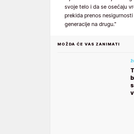
svoje telo i da se osećaju v
prekida prenos nesigurnosti
generacije na drugu."
MOŽDA ĆE VAS ZANIMATI
Ž
T
b
s
v