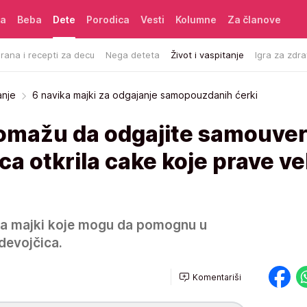
ća
Beba
Dete
Porodica
Vesti
Kolumne
Za članove
rana i recepti za decu
Nega deteta
Život i vaspitanje
Igra za zdra
anje
6 navika majki za odgajanje samopouzdanih ćerki
 pomažu da odgajite samouve
ca otkrila cake koje prave ve
ika majki koje mogu da pomognu u
devojčica.
Komentariši