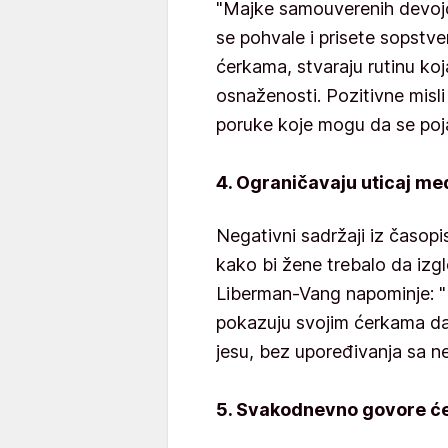
"Majke samouverenih devoj
se pohvale i prisete sopstve
ćerkama, stvaraju rutinu koj
osnaženosti. Pozitivne misl
poruke koje mogu da se poja
4. Ograničavaju uticaj me
Negativni sadržaji iz časopisa
kako bi žene trebalo da izg
Liberman-Vang napominje: "M
pokazuju svojim ćerkama da
jesu, bez upoređivanja sa n
5. Svakodnevno govore ćer