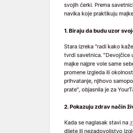
svojih ćerki. Prema savetni
navika koje praktikuju maj
1. Biraju da budu uzor svoj
Stara izreka "radi kako kaže
tvrdi savetnica. "Devojčice
majke najpre vole same seb
promene izgleda ili okolnos
prihvatanje, njihovo samopo
prate", objasnila je za Your
2. Pokazuju zdrav način ži
Kada se naglasak stavi na
z
dijete ili nezadovoljstvo iz