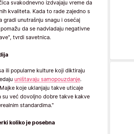
čica svakodnevno izdvajaju vreme da
nih kvaliteta. Kada to rade zajedno s
a gradi unutrašnju snagu i osećaj
i pomažu da se nadvladaju negativne
ve", tvrdi savetnica.
dija
 ili popularne kulture koji diktiraju
ledaju
uništavaju samopouzdanje
.
ajke koje uklanjaju takve uticaje
 su već dovoljno dobre takve kakve
erealnim standardima."
ki koliko je posebna