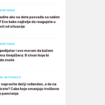
VASPITANJE
radite ako se dete posvađa sa nekim
? Evo kako najbolje da reagujete u
sti od situacije
VASPITANJE
pedijatar i ovo moram da kažem
ima tinejdžera: 8 stvari koje bi
 da znate
NE AKTIVNOSTI
 napravite dečji rođendan, a da ne
irate? Cake koje smanjuju troškove
a pamćenje