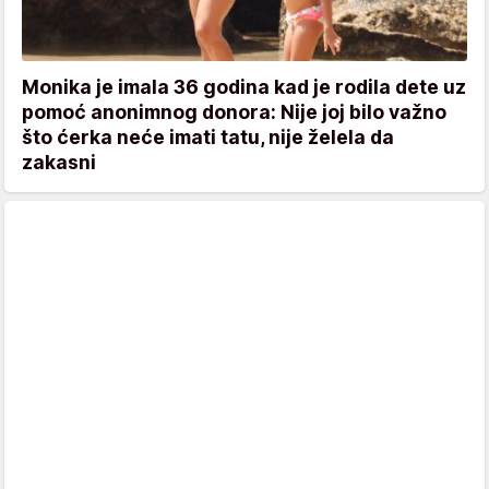
Monika je imala 36 godina kad je rodila dete uz
pomoć anonimnog donora: Nije joj bilo važno
što ćerka neće imati tatu, nije želela da
zakasni