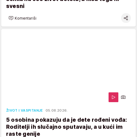
svesni
Komentariši
ŽIVOT I VASPITANJE
05.08.2026.
5 osobina pokazuju da je dete rođeni vođa:
Roditelji ih slučajno sputavaju, a u kući im
raste genije