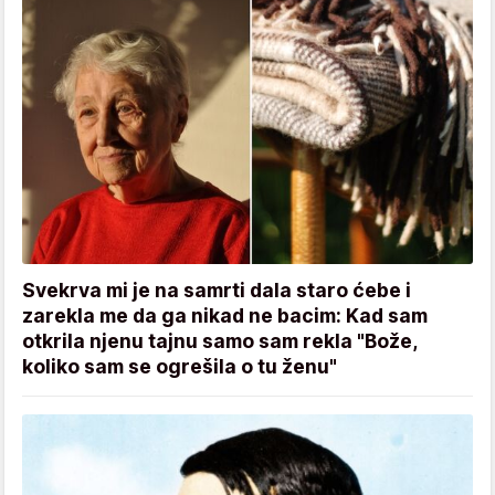
Svekrva mi je na samrti dala staro ćebe i
zarekla me da ga nikad ne bacim: Kad sam
otkrila njenu tajnu samo sam rekla "Bože,
koliko sam se ogrešila o tu ženu"