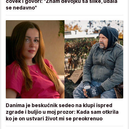
čovek i govori: "Znam devojku sa slike, udala
se nedavno"
Danima je beskućnik sedeo na klupi ispred
zgrade i buljio u moj prozor: Kada sam otkrila
ko je on ustvari život mi se preokrenuo