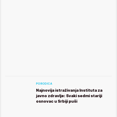
PORODICA
Najnovija istraživanja Instituta za
javno zdravlje: Svaki sedmi stariji
osnovac u Srbiji puši