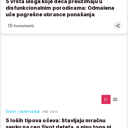
5 vrsta uloga koje deca preuzimaju u
disfunkcionalnim porodicama: Odmalena
uče pogrešne obrasce ponašanja
Komentariši
ŽIVOT I VASPITANJE
PRE 20 H
5 loših tipova očeva: Stavljaju mračnu
senku na ceo život deteta, a nisu toga ni