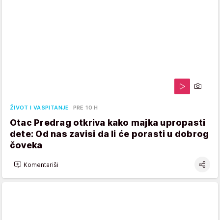
ŽIVOT I VASPITANJE
PRE 10 H
Otac Predrag otkriva kako majka upropasti
dete: Od nas zavisi da li će porasti u dobrog
čoveka
Komentariši