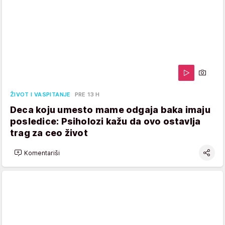
ŽIVOT I VASPITANJE
PRE 13 H
Deca koju umesto mame odgaja baka imaju
posledice: Psiholozi kažu da ovo ostavlja
trag za ceo život
Komentariši