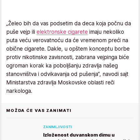
„Želeo bih da vas podsetim da deca koja počnu da
puše vejp ili
elektronske cigarete
imaju nekoliko
puta veću verovatnoću da će vremenom preći na
obične cigarete. Dakle, u opštem konceptu borbe
protiv nikotinske zavisnosti, zabrana vejpinga biće
ogroman korak ka poboljšanju zdravlja našeg
stanovništva i odvikavanja od pušenja“, navodi sajt
Ministarstva zdravlja Moskovske oblasti reči
narkologa.
MOŽDA ĆE VAS ZANIMATI
ZANIMLJIVOSTI
Izloženost duvanskom dimu u