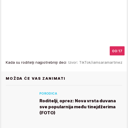
00:17
Kada su roditelji najpotrebniji deci
Izvor: TikTok/iamsaramartinez
MOŽDA ĆE VAS ZANIMATI
PORODICA
Roditelji, oprez: Nova vrsta duvana
sve popularnija među tinejdžerima
(FOTO)