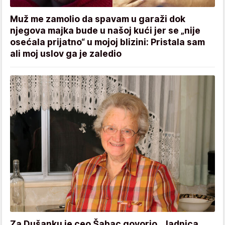
Muž me zamolio da spavam u garaži dok
njegova majka bude u našoj kući jer se „nije
osećala prijatno“ u mojoj blizini: Pristala sam
ali moj uslov ga je zaledio
Za Dušanku je ceo Šabac govorio „Jadnica,