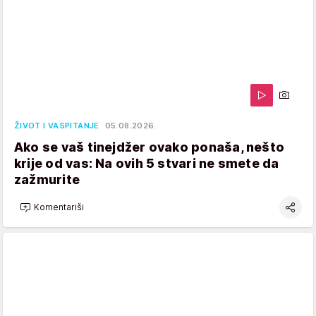
ŽIVOT I VASPITANJE
05.08.2026.
Ako se vaš tinejdžer ovako ponaša, nešto
krije od vas: Na ovih 5 stvari ne smete da
zažmurite
Komentariši