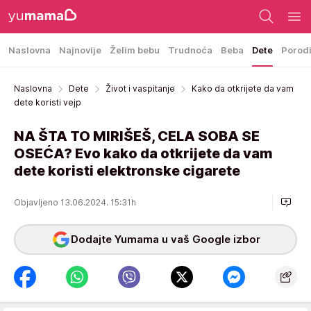
Naslovna
Najnovije
Želim bebu
Trudnoća
Beba
Dete
Porod
Naslovna
Dete
Život i vaspitanje
Kako da otkrijete da vam
dete koristi vejp
NA ŠTA TO MIRIŠEŠ, CELA SOBA SE
OSEĆA? Evo kako da otkrijete da vam
dete koristi elektronske cigarete
Objavljeno 13.06.2024. 15:31h
Dodajte Yumama u vaš Google izbor