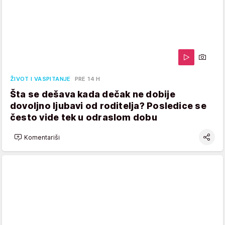
ŽIVOT I VASPITANJE
PRE 14 H
Šta se dešava kada dečak ne dobije
dovoljno ljubavi od roditelja? Posledice se
često vide tek u odraslom dobu
Komentariši