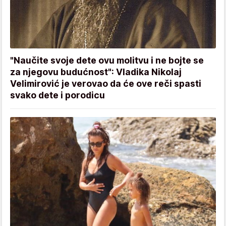
"Naučite svoje dete ovu molitvu i ne bojte se
za njegovu budućnost": Vladika Nikolaj
Velimirović je verovao da će ove reči spasti
svako dete i porodicu