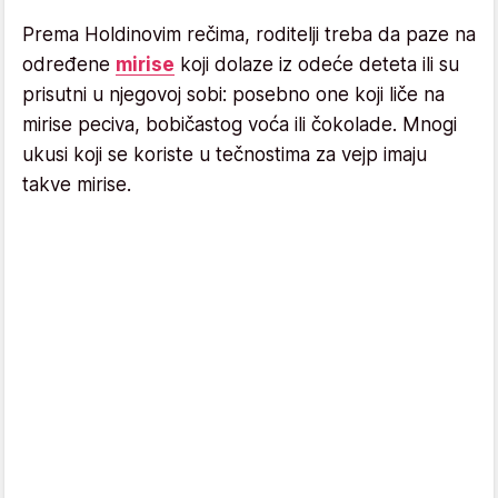
Prema Holdinovim rečima, roditelji treba da paze na
određene
mirise
koji dolaze iz odeće deteta ili su
prisutni u njegovoj sobi: posebno one koji liče na
mirise peciva, bobičastog voća ili čokolade. Mnogi
ukusi koji se koriste u tečnostima za vejp imaju
takve mirise.