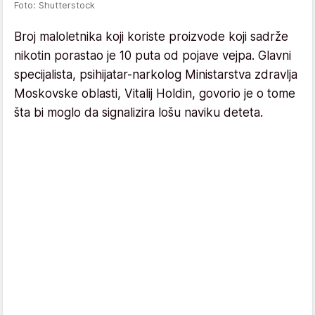
Foto: Shutterstock
Broj maloletnika koji koriste proizvode koji sadrže
nikotin porastao je 10 puta od pojave vejpa. Glavni
specijalista, psihijatar-narkolog Ministarstva zdravlja
Moskovske oblasti, Vitalij Holdin, govorio je o tome
šta bi moglo da signalizira lošu naviku deteta.