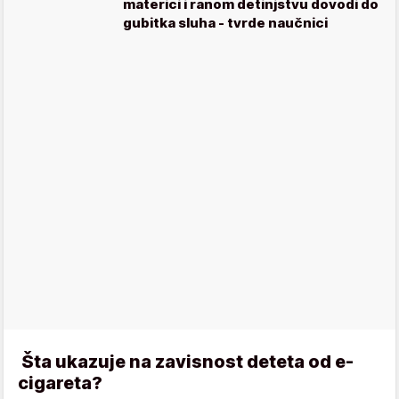
materici i ranom detinjstvu dovodi do
gubitka sluha - tvrde naučnici
Šta ukazuje na zavisnost deteta od e-
cigareta?