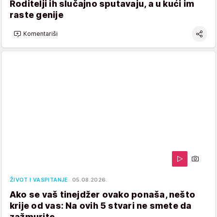
Roditelji ih slučajno sputavaju, a u kući im
raste genije
Komentariši
ŽIVOT I VASPITANJE
05.08.2026.
Ako se vaš tinejdžer ovako ponaša, nešto
krije od vas: Na ovih 5 stvari ne smete da
zažmurite