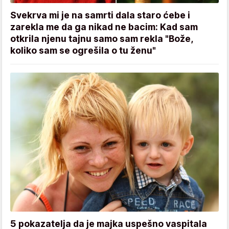
Svekrva mi je na samrti dala staro ćebe i
zarekla me da ga nikad ne bacim: Kad sam
otkrila njenu tajnu samo sam rekla "Bože,
koliko sam se ogrešila o tu ženu"
5 pokazatelja da je majka uspešno vaspitala