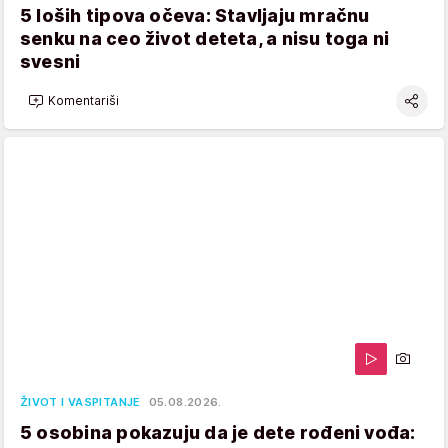
5 loših tipova očeva: Stavljaju mračnu
senku na ceo život deteta, a nisu toga ni
svesni
Komentariši
ŽIVOT I VASPITANJE
05.08.2026.
5 osobina pokazuju da je dete rođeni vođa: