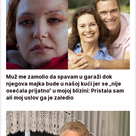
Muž me zamolio da spavam u garaži dok
njegova majka bude u našoj kući jer se „nije
osećala prijatno“ u mojoj blizini: Pristala sam
ali moj uslov ga je zaledio