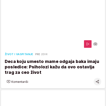
ŽIVOT I VASPITANJE
PRE 23 H
Deca koju umesto mame odgaja baka imaju
posledice: Psiholozi kažu da ovo ostavlja
trag za ceo život
Komentariši