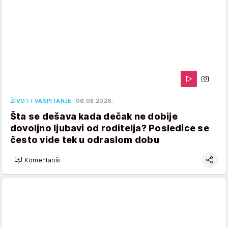
ŽIVOT I VASPITANJE
06.08.2026.
Šta se dešava kada dečak ne dobije
dovoljno ljubavi od roditelja? Posledice se
često vide tek u odraslom dobu
Komentariši