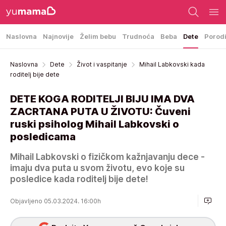
Naslovna
Najnovije
Želim bebu
Trudnoća
Beba
Dete
Porod
Naslovna
Dete
Život i vaspitanje
Mihail Labkovski kada
roditelj bije dete
DETE KOGA RODITELJI BIJU IMA DVA
ZACRTANA PUTA U ŽIVOTU: Čuveni
ruski psiholog Mihail Labkovski o
posledicama
Mihail Labkovski o fizičkom kažnjavanju dece -
imaju dva puta u svom životu, evo koje su
posledice kada roditelj bije dete!
Objavljeno 05.03.2024. 16:00h