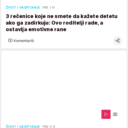
ŽIVOT I VASPITANJE
PRE 1 H
3 rečenice koje ne smete da kažete detetu
ako ga zadirkuju: Ovo roditelji rade, a
ostavlja emotivne rane
Komentariši
ŽIVOT I VASPITANJE
PRE 5 H