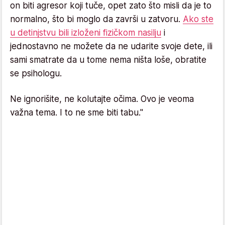
on biti agresor koji tuče, opet zato što misli da je to
normalno, što bi moglo da završi u zatvoru.
Ako ste
u detinjstvu bili izloženi fizičkom nasilju
i
jednostavno ne možete da ne udarite svoje dete, ili
sami smatrate da u tome nema ništa loše, obratite
se psihologu.
Ne ignorišite, ne kolutajte očima. Ovo je veoma
važna tema. I to ne sme biti tabu."