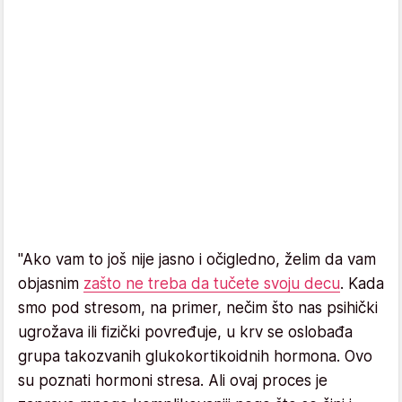
"Ako vam to još nije jasno i očigledno, želim da vam
objasnim
zašto ne treba da tučete svoju decu
. Kada
smo pod stresom, na primer, nečim što nas psihički
ugrožava ili fizički povređuje, u krv se oslobađa
grupa takozvanih glukokortikoidnih hormona. Ovo
su poznati hormoni stresa. Ali ovaj proces je