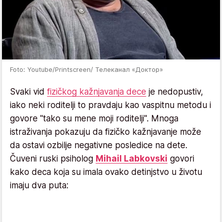
Foto: Youtube/Printscreen/ Телеканал «Доктор»
Svaki vid
fizičkog kažnjavanja dece
je nedopustiv,
iako neki roditelji to pravdaju kao vaspitnu metodu i
govore "tako su mene moji roditelji". Mnoga
istraživanja pokazuju da fizičko kažnjavanje može
da ostavi ozbilje negativne posledice na dete.
Čuveni ruski psiholog
Mihail Labkovski
govori
kako deca koja su imala ovako detinjstvo u životu
imaju dva puta: