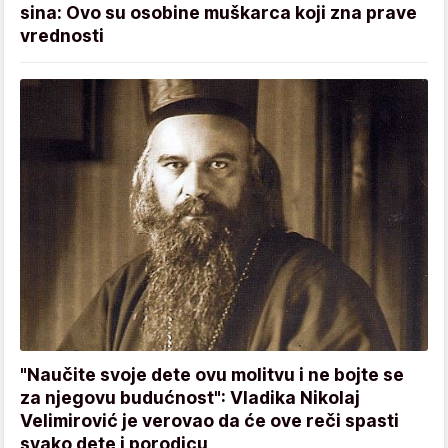
sina: Ovo su osobine muškarca koji zna prave
vrednosti
"Naučite svoje dete ovu molitvu i ne bojte se
za njegovu budućnost": Vladika Nikolaj
Velimirović je verovao da će ove reči spasti
svako dete i porodicu