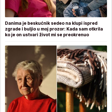
Danima je beskućnik sedeo na klupi ispred
zgrade i buljio u moj prozor: Kada sam otkrila
ko je on ustvari život mi se preokrenuo