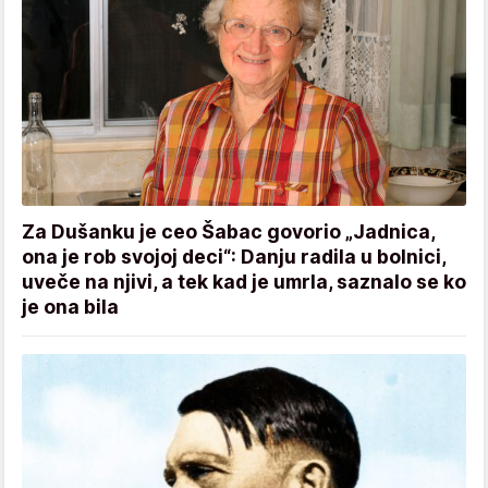
Za Dušanku je ceo Šabac govorio „Jadnica,
ona je rob svojoj deci“: Danju radila u bolnici,
uveče na njivi, a tek kad je umrla, saznalo se ko
je ona bila