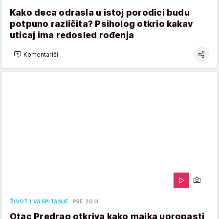
Kako deca odrasla u istoj porodici budu
potpuno različita? Psiholog otkrio kakav
uticaj ima redosled rođenja
Komentariši
ŽIVOT I VASPITANJE
PRE 20 H
Otac Predrag otkriva kako majka upropasti