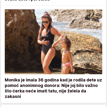
Monika je imala 36 godina kad je rodila dete uz
pomoć anonimnog donora: Nije joj bilo važno
što ćerka neće imati tatu, nije želela da
zakasni