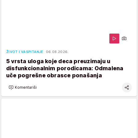
ŽIVOT I VASPITANJE
06.08.2026.
5 vrsta uloga koje deca preuzimaju u
disfunkcionalnim porodicama: Odmalena
uče pogrešne obrasce ponašanja
Komentariši