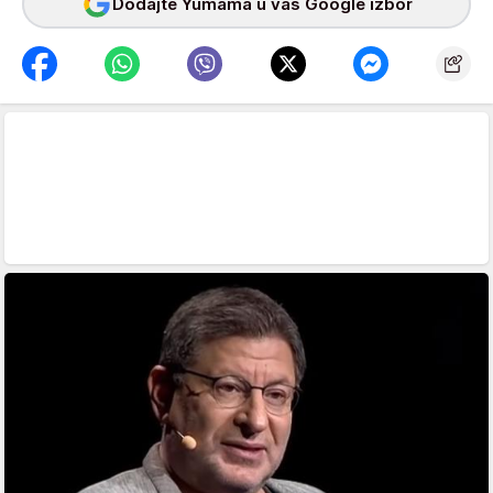
Dodajte Yumama u vaš Google izbor