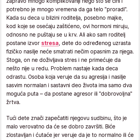
zapravo mnogo komplikovaniji nego što se čini i
potrebno je mnogo vremena da ga telo "proradi".
Kada su deca u blizini roditelja, posebno majke,
kod koje se osećaju zaštićeno, ovi hormoni miruju,
odnosno ne puštaju se u krv. Ali ako sam roditelj
postane izvor
stresa
, dete do određenog uzrasta
fizičko nasilje neće smatrati nečim opasnim za njega.
Stoga, on ne doživljava stres i ne primećuje da
nešto nije u redu. Problem nastaje kada deca
odrastu. Osoba koja veruje da su agresija i nasilje
sasvim normalan i sastavni deo života ima samo dva
moguća puta – da postane agresor ili "dobrovoljna"
žrtva.
Tući dete znači zapečatiti njegovu sudbinu, što je
malo verovatno da će se dobro završiti. Biće
zlostavljan i ćutaće jer veruje da je to normalno ili će