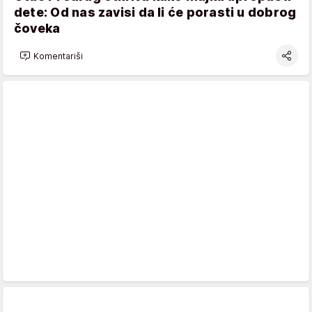
dete: Od nas zavisi da li će porasti u dobrog
čoveka
Komentariši