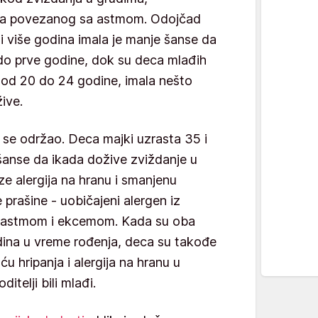
ma povezanog sa astmom. Odojčad
i više godina imala je manje šanse da
do prve godine, dok su deca mlađih
 od 20 do 24 godine, imala nešto
ive.
se održao. Deca majki uzrasta 35 i
šanse da ikada dožive zviždanje u
ze alergija na hranu i smanjenu
e prašine - uobičajeni alergen iz
a astmom i ekcemom. Kada su oba
godina u vreme rođenja, deca su takođe
u hripanja i alergija na hranu u
itelji bili mlađi.