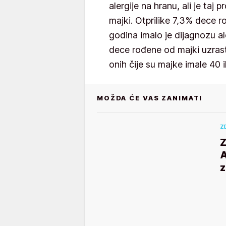
alergije na hranu, ali je ta
majki. Otprilike 7,3% dece 
godina imalo je dijagnozu al
dece rođene od majki uzras
onih čije su majke imale 40 i
MOŽDA ĆE VAS ZANIMATI
Z
A
z