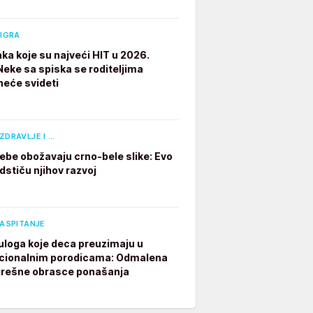
 IGRA
aka koje su najveći HIT u 2026.
 Neke sa spiska se roditeljima
neće svideti
ZDRAVLJE I …
ebe obožavaju crno-bele slike: Evo
dstiču njihov razvoj
VASPITANJE
 uloga koje deca preuzimaju u
cionalnim porodicama: Odmalena
grešne obrasce ponašanja