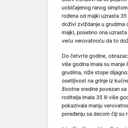
uobičajenog ranog simpto
rođena od majki uzrasta 35 
doživi zviždanje u grudima 
majki, posebno ona uzrasta
veću verovatnoću da to dož
Do četvrte godine, obrazac 
više godina imala su manje 
grudima, niže stope dijagno
osetljivost na grinje iz kućn
životne sredine povezan s
roditelja imala 35 ili više 
pokazivala manju verovatnoć
poređenju sa decom čiji su rod