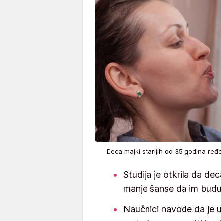
Deca majki starijih od 35 godina ređ
Studija je otkrila da de
manje šanse da im budu
Naučnici navode da je u