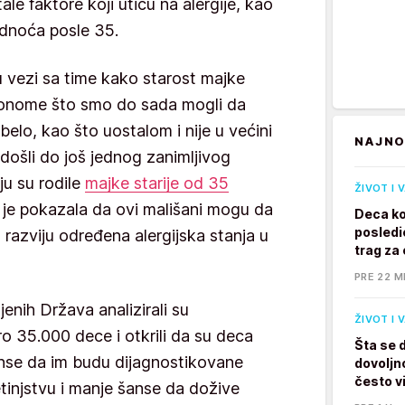
ale faktore koji utiču na alergije, kao
rudnoća posle 35.
u vezi sa time kako starost majke
o onome što smo do sada mogli da
i belo, kao što uostalom i nije u većini
NAJNO
došli do još jednog zanimljivog
u su rodile
majke starije od 35
ŽIVOT I 
a je pokazala da ovi mališani mogu da
Deca ko
posledi
razviju određena alergijska stanja u
trag za 
PRE 22 M
njenih Država analizirali su
ŽIVOT I 
 35.000 dece i otkrili da su deca
Šta se 
šanse da im budu dijagnostikovane
dovoljno
često v
tinjstvu i manje šanse da dožive