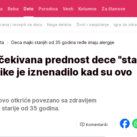
ća
Beba
Dete
Porodica
Vesti
Kolumne
Za članove
rana i recepti za decu
Nega deteta
Život i vaspitanje
Igra za zdra
ta
Deca majki starijih od 35 godina ređe imaju alergije
ekivana prednost dece "star
ike je iznenadilo kad su ovo
 novo otkriće povezano sa zdravljem
 starije od 35 godina.
Komentariši