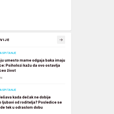
VIJE
VASPITANJE
ju umesto mame odgaja baka imaju
ce: Psiholozi kažu da ovo ostavlja
ceo život
IN
VASPITANJE
dešava kada dečak ne dobije
 ljubavi od roditelja? Posledice se
ide tek u odraslom dobu