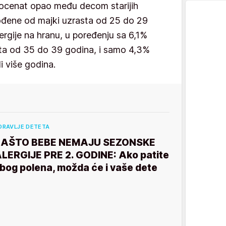
j procenat opao među decom starijih
rođene od majki uzrasta od 25 do 29
ergije na hranu, u poređenju sa 6,1%
ta od 35 do 39 godina, i samo 4,3%
li više godina.
DRAVLJE DETETA
ZAŠTO BEBE NEMAJU SEZONSKE
LERGIJE PRE 2. GODINE: Ako patite
bog polena, možda će i vaše dete