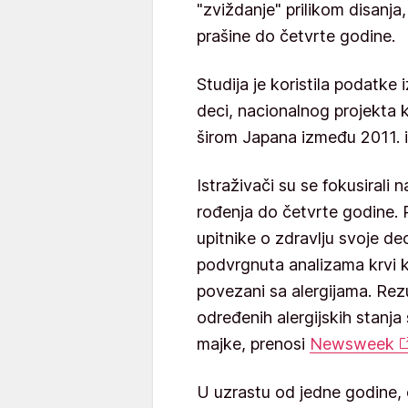
"zviždanje" prilikom disanja,
prašine do četvrte godine.
Studija je koristila podatke 
deci, nacionalnog projekta k
širom Japana između 2011. i
Istraživači su se fokusirali
rođenja do četvrte godine. 
upitnike o zdravlju svoje d
podvrgnuta analizama krvi k
povezani sa alergijama. Rezu
određenih alergijskih stanja
majke, prenosi
Newsweek
U uzrastu od jedne godine,