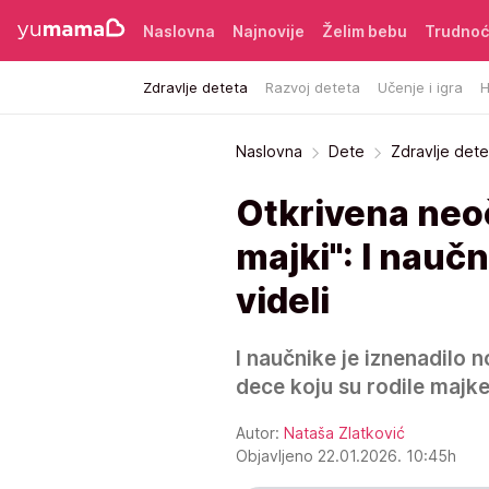
Naslovna
Najnovije
Želim bebu
Trudno
Zdravlje deteta
Razvoj deteta
Učenje i igra
H
Naslovna
Dete
Zdravlje dete
Otkrivena neoč
majki": I naučn
videli
I naučnike je iznenadilo
dece koju su rodile majke
Autor:
Nataša Zlatković
Objavljeno 22.01.2026. 10:45h