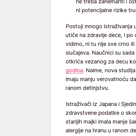
ne treba zanemariti i ost
ni potencijalne rizike t
Postoji mnogo istraživanja 
utiče na zdravlje dece, i p
vidimo, ni tu nije sve crno il
slučajeva. Naučnici su sada 
otkrića vezanog za decu koj
godina
. Naime, nova studij
imaju manju verovatnoću da 
ranom detinjstvu.
Istraživači iz Japana i Sjedi
zdravstvene podatke o skoro
starijih majki imala manje 
alergije na hranu u ranom de