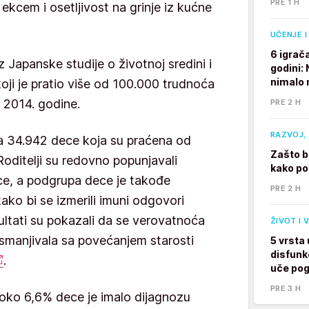
PRE 1 H
 ekcem i osetljivost na grinje iz kućne
UČENJE I
6 igrač
iz Japanske studije o životnoj sredini i
godini:
nimalo 
oji je pratio više od 100.000 trudnoća
 2014. godine.
PRE 2 H
RAZVOJ, 
 na 34.942 dece koja su praćena od
Zašto b
Roditelji su redovno popunjavali
kako po
ece, a podgrupa dece je takođe
PRE 2 H
ako bi se izmerili imuni odgovori
ltati su pokazali da se verovatnoća
ŽIVOT I 
 smanjivala sa povećanjem starosti
5 vrsta
disfunk
.
uče po
PRE 3 H
 oko 6,6% dece je imalo dijagnozu