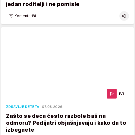
jedan roditelji i ne pomisle
Komentariši
ZDRAVLJE DETETA
07.08.2026.
Zašto se deca često razbole baš na
odmoru? Pedijatri objašnjavaju i kako da to
izbegnete