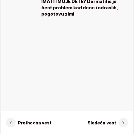
IMATI I MOJE DETE? Dermatitis je
čest problem kod dece i odraslih,
pogotovu zimi
Prethodna vest
Sledeća vest