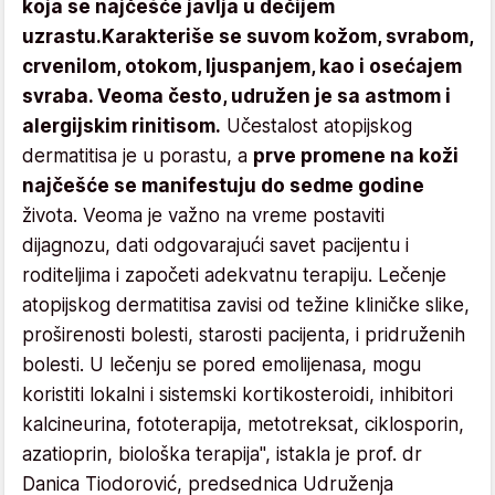
koja se najčešće javlja u dečijem
uzrastu.
Karakteriše se suvom kožom, svrabom,
crvenilom, otokom, ljuspanjem, kao i osećajem
svraba. Veoma često, udružen je sa astmom i
alergijskim rinitisom.
Učestalost atopijskog
dermatitisa je u porastu, a
prve promene na koži
najčešće se manifestuju do sedme godine
života. Veoma je važno na vreme postaviti
dijagnozu, dati odgovarajući savet pacijentu i
roditeljima i započeti adekvatnu terapiju. Lečenje
atopijskog dermatitisa zavisi od težine kliničke slike,
proširenosti bolesti, starosti pacijenta, i pridruženih
bolesti. U lečenju se pored emolijenasa, mogu
koristiti lokalni i sistemski kortikosteroidi, inhibitori
kalcineurina, fototerapija, metotreksat, ciklosporin,
azatioprin, biološka terapija", istakla je prof. dr
Danica Tiodorović, predsednica Udruženja