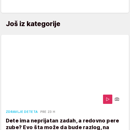
Još iz kategorije
ZDRAVLJE DETETA
PRE 23 H
Dete ima neprijatan zadah, a redovno pere
zube? Evo šta može da bude razlog, na