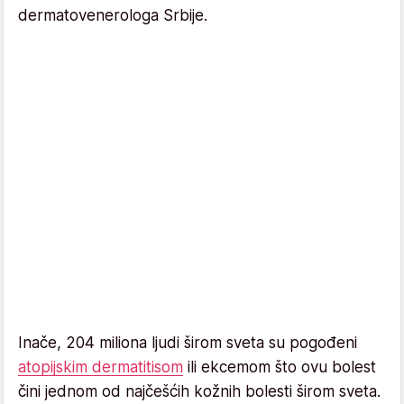
dermatovenerologa Srbije.
Inače, 204 miliona ljudi širom sveta su pogođeni
atopijskim dermatitisom
ili ekcemom što ovu bolest
čini jednom od najčešćih kožnih bolesti širom sveta.