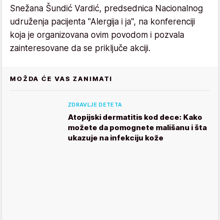
Snežana Šundić Vardić, predsednica Nacionalnog
udruženja pacijenta "Alergija i ja", na konferenciji
koja je organizovana ovim povodom i pozvala
zainteresovane da se priključe akciji.
MOŽDA ĆE VAS ZANIMATI
ZDRAVLJE DETETA
Atopijski dermatitis kod dece: Kako
možete da pomognete mališanu i šta
ukazuje na infekciju kože