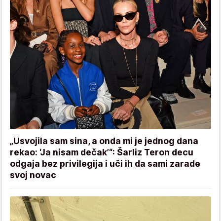
„Usvojila sam sina, a onda mi je jednog dana
rekao: ‘Ja nisam dečak’“: Šarliz Teron decu
odgaja bez privilegija i uči ih da sami zarade
svoj novac