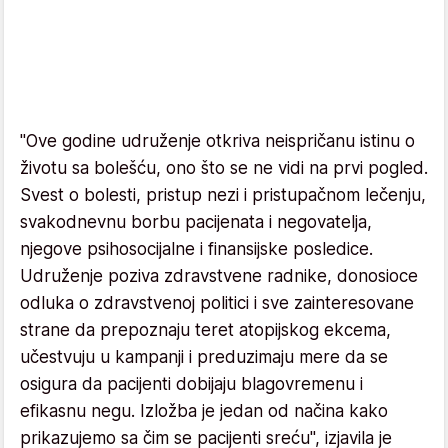
"Ove godine udruženje otkriva neispričanu istinu o
životu sa bolešću, ono što se ne vidi na prvi pogled.
Svest o bolesti, pristup nezi i pristupačnom lečenju,
svakodnevnu borbu pacijenata i negovatelja,
njegove psihosocijalne i finansijske posledice.
Udruženje poziva zdravstvene radnike, donosioce
odluka o zdravstvenoj politici i sve zainteresovane
strane da prepoznaju teret atopijskog ekcema,
učestvuju u kampanji i preduzimaju mere da se
osigura da pacijenti dobijaju blagovremenu i
efikasnu negu. Izložba je jedan od načina kako
prikazujemo sa čim se pacijenti sreću", izjavila je