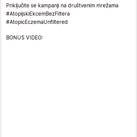
Priključite se kampanji na društvenim mrežama
#AtopijskiEkcemBezFiltera
#AtopicEczemaUnfiltered
BONUS VIDEO: