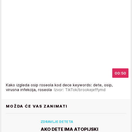
00:50
Kako izgleda osip roseola kod dece keywords: dete, osip,
virusna infekcija, roseola
Izvor: TikTok/brookejeffymd
MOŽDA ĆE VAS ZANIMATI
ZDRAVLJE DETETA
AKO DETE IMA ATOPIJSKI