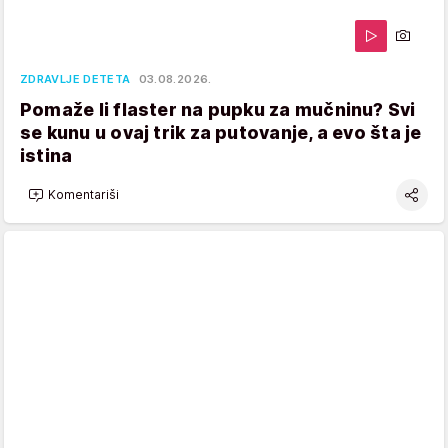
ZDRAVLJE DETETA
03.08.2026.
Pomaže li flaster na pupku za mučninu? Svi
se kunu u ovaj trik za putovanje, a evo šta je
istina
Komentariši