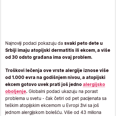
Najnoviji podaci pokazuju da
svaki peto dete u
Srbiji imaju atopijski dermatitis ili ekcem, a više
od 30 odsto građana ima ovaj problem.
Troškovi lečenja ove vrste alergije iznose više
od 1.000 evra na godišnjem nivou, a atopijski
ekcem gotovo uvek prati još jedno
alergijsko
oboljenje
.
Globalni podaci ukazuju na porast
problema u svetu - čak četiri od pet pacijenata sa
teškim atopijskim ekcemom u Evropi živi sa još
jednom alergijskom bolešću. Više od 43 miliona