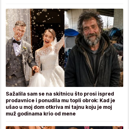
Sažalila sam se na skitnicu što prosi ispred
prodavnice i ponudila mu topli obrok: Kad je
ušao u moj dom otkriva mi tajnu koju je moj
muž godinama krio od mene