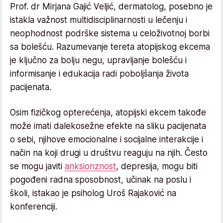
Prof. dr Mirjana Gajić Veljić, dermatolog, posebno je
istakla važnost multidisciplinarnosti u lečenju i
neophodnost podrške sistema u celoživotnoj borbi
sa bolešću. Razumevanje tereta atopijskog ekcema
je ključno za bolju negu, upravljanje bolešću i
informisanje i edukacija radi poboljšanja života
pacijenata.
Osim fizičkog opterećenja, atopijski ekcem takođe
može imati dalekosežne efekte na sliku pacijenata
o sebi, njihove emocionalne i socijalne interakcije i
način na koji drugi u društvu reaguju na njih. Često
se mogu javiti
anksionznost
, depresija, mogu biti
pogođeni radna sposobnost, učinak na poslu i
školi, istakao je psiholog Uroš Rajaković na
konferenciji.