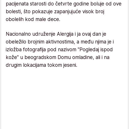
pacijenata starosti do četvrte godine boluje od ove
bolesti, što pokazuje zapanjujuće visok broj
obolelih kod male dece.
Nacionalno udruženje Alergija i ja ovaj dan je
obeležilo brojnim aktivnostima, a među njima je i
izložba fotografija pod nazivom "Pogledaj ispod
kože" u beogradskom Domu omladine, ali i na
drugim lokacijama tokom jeseni.