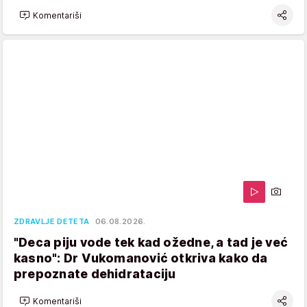
Komentariši
ZDRAVLJE DETETA
06.08.2026.
"Deca piju vode tek kad ožedne, a tad je već
kasno": Dr Vukomanović otkriva kako da
prepoznate dehidrataciju
Komentariši