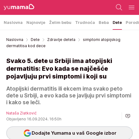
Naslovna
Najnovije
Želim bebu
Trudnoća
Beba
Dete
Porod
Naslovna
Dete
Zdravlje deteta
simptomi atopijskog
dermatitisa kod dece
Svako 5. dete u Srbiji ima atopijski
dermatitis: Evo kada se najčešće
pojavljuju prvi simptomi i koji su
Atopijski dermatitis ili ekcem ima svako peto
dete u Srbiji, a evo kada se javljuju prvi simptomi
i kako se leči.
Nataša Zlatković
Objavljeno 16.09.2024. 16:50h
Dodajte Yumama u vaš Google izbor