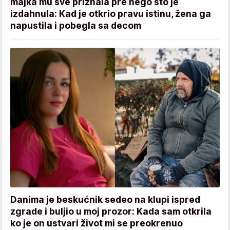
majka mu sve priznala pre nego što je
izdahnula: Kad je otkrio pravu istinu, žena ga
napustila i pobegla sa decom
Danima je beskućnik sedeo na klupi ispred
zgrade i buljio u moj prozor: Kada sam otkrila
ko je on ustvari život mi se preokrenuo